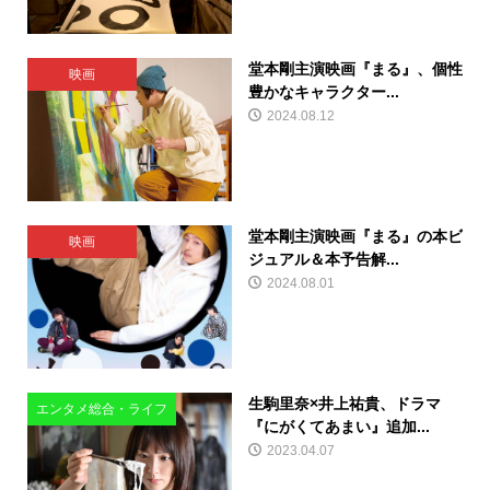
堂本剛主演映画『まる』、個性
映画
豊かなキャラクター...
2024.08.12
堂本剛主演映画『まる』の本ビ
映画
ジュアル＆本予告解...
2024.08.01
生駒里奈×井上祐貴、ドラマ
エンタメ総合・ライフ
『にがくてあまい』追加...
2023.04.07