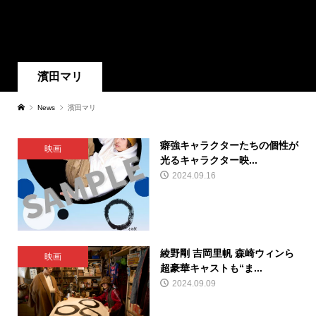
濱田マリ
News
濱田マリ
癖強キャラクターたちの個性が
映画
光るキャラクター映...
2024.09.16
綾野剛 吉岡里帆 森崎ウィンら
映画
超豪華キャストも“ま...
2024.09.09