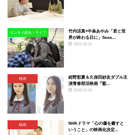
竹内涼真×中条あやみ「君と世
エンタメ総合・ライフ
界が終わる日に」Seas...
2021.03.21
紺野彩夏＆久保田紗友ダブル主
映画
演青春部活映画『藍...
2020.12.15
NHKドラマ「心の傷を癒すと
映画
いうこと」の映画化決定...