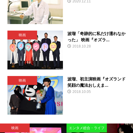
2020.12.11
波瑠「奇跡的に私だけ濡れなか
映画
った」 映画『オズラ...
2018.10.28
波瑠、初主演映画『オズランド
映画
笑顔の魔法おしえま...
2018.10.05
映画
エンタメ総合・ライフ