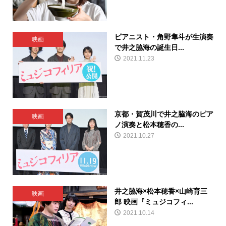
ピアニスト・角野隼斗が生演奏
映画
で井之脇海の誕生日...
2021.11.23
京都・賀茂川で井之脇海のピア
映画
ノ演奏と松本穂香の...
2021.10.27
井之脇海×松本穂香×山崎育三
映画
郎 映画『ミュジコフィ...
2021.10.14