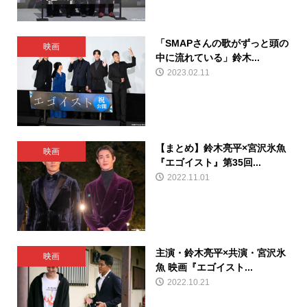
「SMAPさんの歌がずっと頭の
映画
中に流れている」鈴木...
2023.02.11
【まとめ】鈴木亮平×宮沢氷魚
映画
『エゴイスト』第35回...
2022.11.01
主演・鈴木亮平×共演・宮沢氷
映画
魚 映画『エゴイスト...
2022.10.21