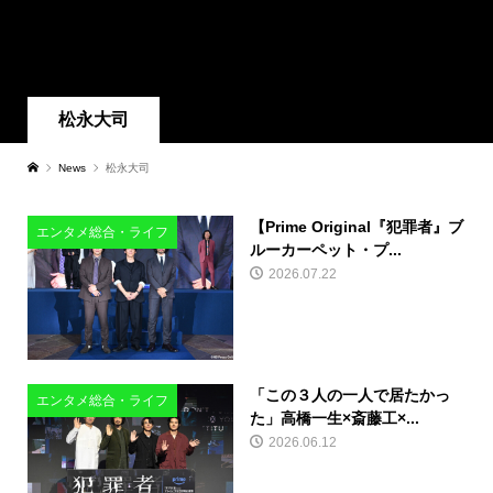
松永大司
News
松永大司
【Prime Original『犯罪者』ブ
エンタメ総合・ライフ
ルーカーペット・プ...
2026.07.22
「この３人の一人で居たかっ
エンタメ総合・ライフ
た」高橋一生×斎藤工×...
2026.06.12