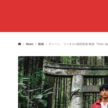
News
映画
ディーン・フジオカ×蒔田彩珠 映画『Pure J