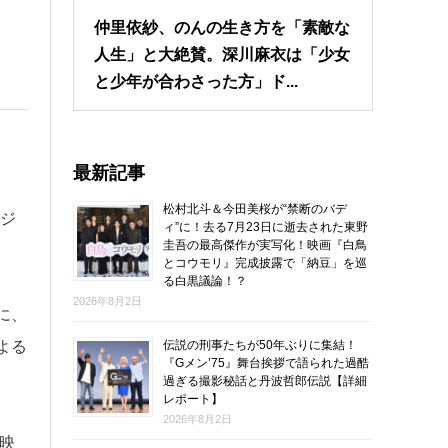
仲里依紗、のんの生き方を「素敵な
人生」と大絶賛。深川麻衣は「少女
と少年が合わさった方」ド...
最新記事
松村北斗＆今田美桜が“禁断のバデ
ビジ
ィ”に！去る7月23日に逝去された東野
圭吾の最高傑作が実写化！映画『白鳥
とコウモリ』完成披露で「納豆」を巡
る白黒議論！？
2026年8月2日
に、
伝説の刑事たちが50年ぶりに集結！
よる
『Gメン’75』舞台挨拶で語られた過酷
過ぎる撮影秘話と丹波哲郎伝説【詳細
レポート】
2026年8月2日
映