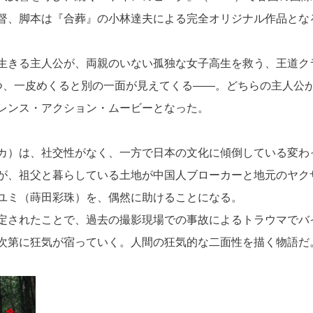
督、脚本は『合葬』の小林達夫による完全オリジナル作品とな
生きる主人公が、両親のいない孤独な女子高生を救う、王道ク
つ、一皮めくると別の一面が見えてくる――。どちらの主人公
レンス・アクション・ムービーとなった。
カ）は、社交性がなく、一方で日本の文化に傾倒している変わ
が、祖父と暮らしている土地が中国人ブローカーと地元のヤク
ユミ（蒔田彩珠）を、偶然に助けることになる。
定されたことで、過去の撮影現場での事故によるトラウマでバ
次第に狂気が宿っていく。人間の狂気的な二面性を描く物語だ