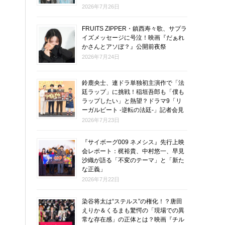
2026年7月26日
FRUITS ZIPPER・鎮西寿々歌、サプラ
イズメッセージに号泣！映画『だぁれ
かさんとアソぼ？』公開前夜祭
2026年7月24日
鈴鹿央士、連ドラ単独初主演作で「法
廷ラップ」に挑戦！稲垣吾郎も「僕も
ラップしたい」と熱望？ドラマ9「リ
ーガルビート -逆転の法廷-」記者会見
2026年7月23日
『サイボーグ009 ネメシス』先行上映
会レポート：梶裕貴、中村悠一、早見
沙織が語る「不変のテーマ」と「新た
な正義」
2026年7月22日
染谷将太は“ステルス”の権化！？唐田
えりか＆くるまも驚愕の「現場での異
常な存在感」の正体とは？映画『チル