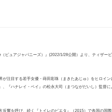
ese（ピュアジャパニーズ）』(2022/1/28公開）より、ティザー
界が注目する若手女優・蒔田彩珠（まきたあじゅ）をヒロイン
』、『ハナレイ・ベイ』の松永大司（まつながだいし）監督に
反響を呼び、続く『トイレのピエタ』（2015）で各国の国際