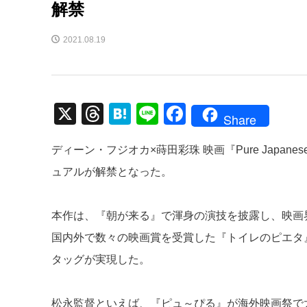
解禁
2021.08.19
X
T
H
Li
F
Share
hr
at
n
a
ディーン・フジオカ×蒔田彩珠 映画『Pure Japan
e
e
e
c
ュアルが解禁となった。
a
n
e
d
a
b
本作は、『朝が来る』で渾身の演技を披露し、映画
s
o
国内外で数々の映画賞を受賞した『トイレのピエタ
o
タッグが実現した。
k
松永監督といえば、『ピュ～ぴる』が海外映画祭で大