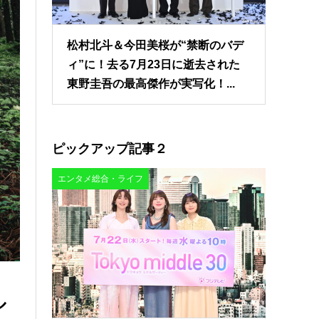
松村北斗＆今田美桜が“禁断のバデ
ィ”に！去る7月23日に逝去された
東野圭吾の最高傑作が実写化！...
ピックアップ記事２
エンタメ総合・ライフ
ル