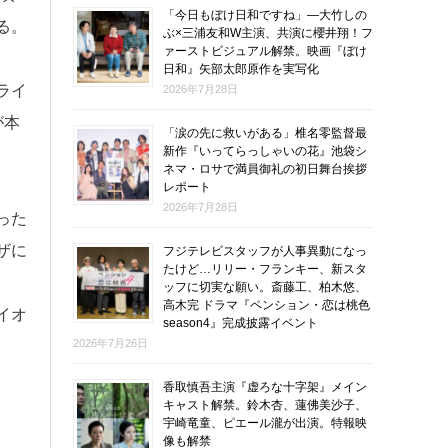
「今日もぼけ日和ですね」―大竹しの
る。
ぶ×三浦友和W主演、共演に櫻井翔！フ
ァーストビジュアル解禁。映画『ぼけ
日和』矢部太郎原作を実写化
ライ
2026年7月28日
が本
「涙の先に救いがある」椎名零監督最
新作『いってらっしゃいの花』池袋シ
ネマ・ロサで満員御礼の初日舞台挨拶
レポート
2026年7月28日
った
ザに
フジテレビスタッフが人事異動になっ
たけど…リリー・フランキー、新スタ
ッフに切実な願い。斎藤工、柏木悠、
高木完 ドラマ『ペンション・恋は桃色
イオ
season4』完成披露イベント
2026年7月26日
。
香取慎吾主演『虚ろな十字架』メイン
キャスト解禁。鈴木杏、蓮佛美沙子、
宇崎竜童、ピエール瀧が出演。特報映
像も解禁