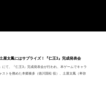
！土屋太鳳にはサプライズ！『仁王3』完成発表会
能楽堂」にて、『仁王3』完成発表会が行われ、本ゲームでキャラ
ャストを務めた本郷奏多（徳川国松 役）、土屋太鳳（卑弥