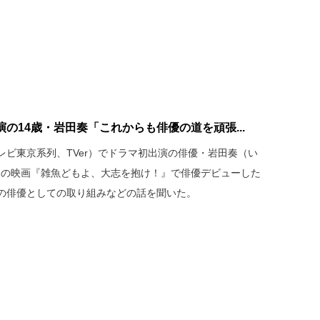
の14歳・岩田奏「これからも俳優の道を頑張...
ビ東京系列、TVer）でドラマ初出演の俳優・岩田奏（い
公開の映画『雑魚どもよ、大志を抱け！』で俳優デビューした
の俳優としての取り組みなどの話を聞いた。