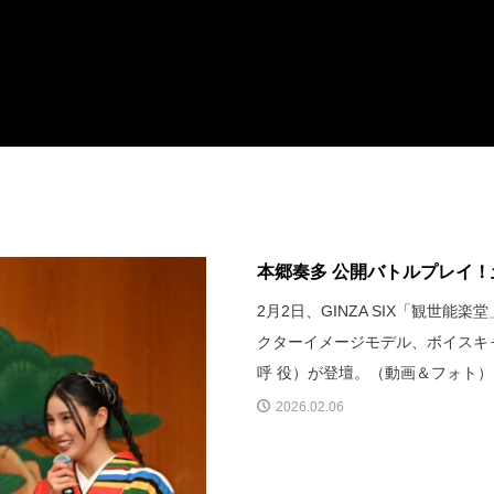
本郷奏多 公開バトルプレイ
2月2日、GINZA SIX「観世
クターイメージモデル、ボイスキ
呼 役）が登壇。（動画＆フォト）
2026.02.06