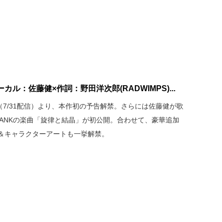
ーカル：佐藤健×作詞：野田洋次郎(RADWIMPS)...
ト」（7/31配信）より、本作初の予告解禁。さらには佐藤健が歌
LANKの楽曲「旋律と結晶」が初公開。合わせて、豪華追加
＆キャラクターアートも一挙解禁。