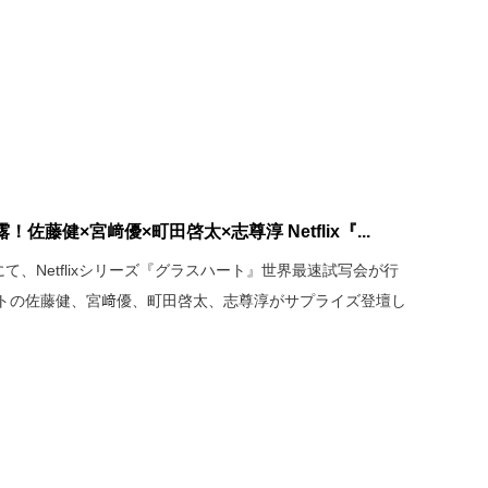
藤健×宮﨑優×町田啓太×志尊淳 Netflix『...
て、Netflixシリーズ『グラスハート』世界最速試写会が行
トの佐藤健、宮﨑優、町田啓太、志尊淳がサプライズ登壇し