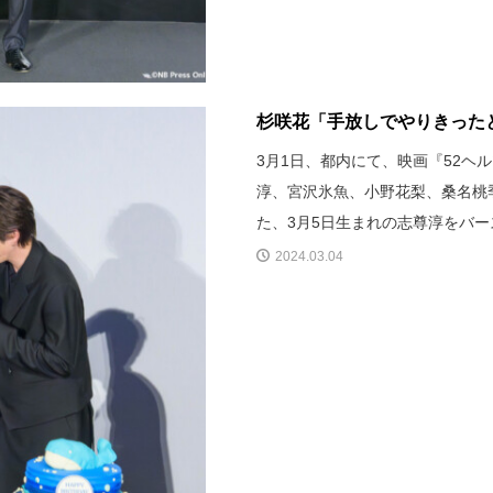
杉咲花「手放しでやりきったと
3月1日、都内にて、映画『52
淳、宮沢氷魚、小野花梨、桑名桃
た、3月5日生まれの志尊淳をバ
2024.03.04