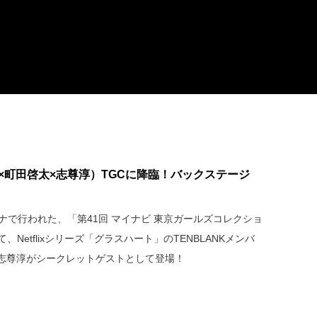
優×町田啓太×志尊淳）TGCに降臨！バックステージ
ナで行われた、「第41回 マイナビ 東京ガールズコレクショ
」にて、Netflixシリーズ「グラスハート」のTENBLANKメンバ
志尊淳がシークレットゲストとして登場！