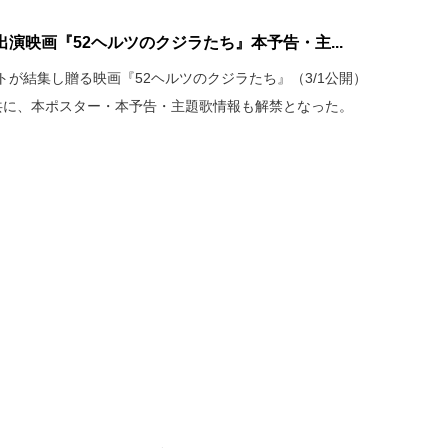
演映画『52ヘルツのクジラたち』本予告・主...
が結集し贈る映画『52ヘルツのクジラたち』（3/1公開）
共に、本ポスター・本予告・主題歌情報も解禁となった。