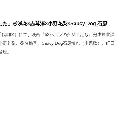
杉咲花×志尊淳×小野花梨×Saucy Dog,石原...
千代田区）にて、映画『52ヘルツのクジラたち』完成披露試
野花梨、桑名桃季、Saucy Dog石原慎也（主題歌）、町田
登壇。