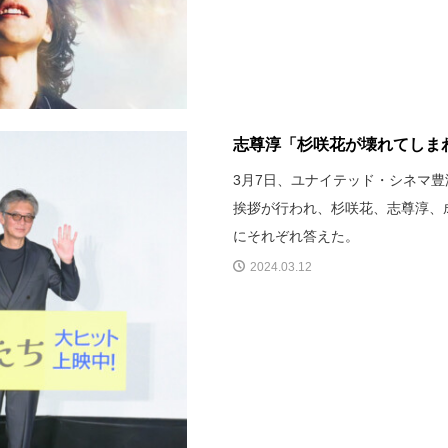
志尊淳「杉咲花が壊れてしまわ
3月7日、ユナイテッド・シネマ
挨拶が行われ、杉咲花、志尊淳、
にそれぞれ答えた。
2024.03.12