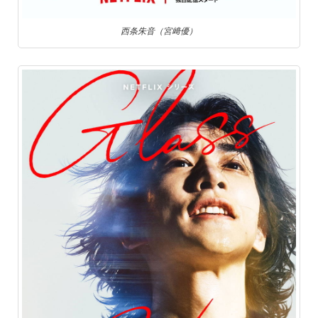
西条朱音（宮﨑優）