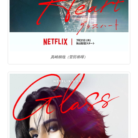
真崎桐哉（菅田将暉）