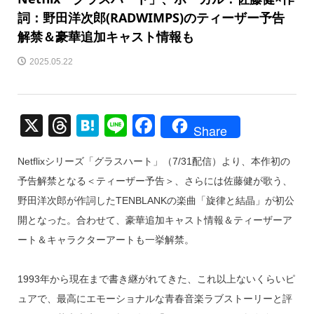
詞：野田洋次郎(RADWIMPS)のティーザー予告
解禁＆豪華追加キャスト情報も
2025.05.22
X
T
H
Li
F
Share
hr
at
n
a
Netflixシリーズ「グラスハート」（7/31配信）より、本作初の
e
e
e
c
予告解禁となる＜ティーザー予告＞、さらには佐藤健が歌う、
a
n
e
野田洋次郎が作詞したTENBLANKの楽曲「旋律と結晶」が初公
d
a
b
開となった。合わせて、豪華追加キャスト情報＆ティーザーア
s
o
ート＆キャラクターアートも一挙解禁。
o
k
1993年から現在まで書き継がれてきた、これ以上ないくらいピ
ュアで、最高にエモーショナルな青春音楽ラブストーリーと評