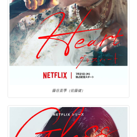
藤谷直季（佐藤健）