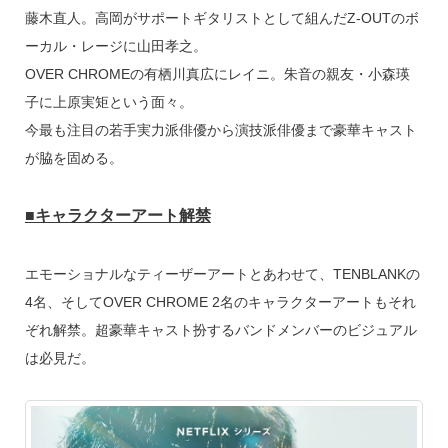
藤木直人。高岡がサポートギタリストとして組んだZ-OUTのボ
ーカル・レージに山田孝之。
OVER CHROMEの有栖川真広にレイニ。朱音の親友・小森瑛
子に上原実矩という面々。
今最も注目の若手実力派俳優から演技派俳優まで豪華キャスト
が脇を固める。
■キャラクターアート解禁
エモーショナルなティーザーアートとあわせて、TENBLANKの
4名、そしてOVER CHROME 2名のキャラクターアートもそれ
ぞれ解禁。超豪華キャスト扮するバンドメンバーのビジュアル
は必見だ。