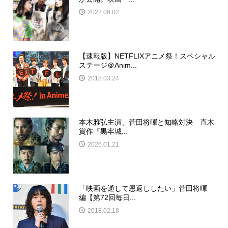
2022.06.02
【速報版】NETFLIXアニメ祭！スペシャル
ステージ＠Anim...
2018.03.24
本木雅弘主演、菅田将暉と知略対決 直木
賞作『黒牢城...
2026.01.21
「映画を通して恩返ししたい」菅田将暉
編【第72回毎日...
2018.02.18