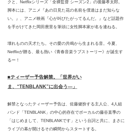
クと、Netflixシリーズ「全裸監督 シーズン2」の後藤孝太郎。
脚本には、アニメ『あの日見た花の名前を僕達はまだ知らな
い。』、アニメ映画『心が叫びたがってるんだ。』など話題作
を手がけてきた岡田麿里を筆頭に女性脚本家が名を連ねる。
壊れものの天才たち。その愛の共鳴から生まれる音。今夏、
Netflixが贈る、最も熱い《青春音楽ラブストーリー》が誕生す
るー！
■ティーザー予告解禁。「世界がい
ま、“TENBLANK”に出会う—」
解禁となったティーザー予告は、佐藤健扮する主人公、4人組
バンド「TENBLANK」の中心的存在でボーカルの藤谷直季の
「はじめまして、TENBLANKです」という台詞と共に、まさに
ライブの幕が開けるその瞬間からスタートする。