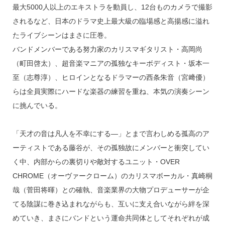
最大5000人以上のエキストラを動員し、12台ものカメラで撮影
されるなど、日本のドラマ史上最大級の臨場感と高揚感に溢れ
たライブシーンはまさに圧巻。
バンドメンバーである努力家のカリスマギタリスト・高岡尚
（町田啓太）、超音楽マニアの孤独なキーボディスト・坂本一
至（志尊淳）、ヒロインとなるドラマーの西条朱音（宮﨑優）
らは全員実際にハードな楽器の練習を重ね、本気の演奏シーン
に挑んでいる。
「天才の音は凡人を不幸にする—」とまで言わしめる孤高のア
ーティストである藤谷が、その孤独故にメンバーと衝突してい
く中、内部からの裏切りや敵対するユニット・OVER
CHROME（オーヴァークローム）のカリスマボーカル・真崎桐
哉（菅田将暉）との確執、音楽業界の大物プロデューサーが企
てる陰謀に巻き込まれながらも、互いに支え合いながら絆を深
めていき、まさにバンドという運命共同体としてそれぞれが成