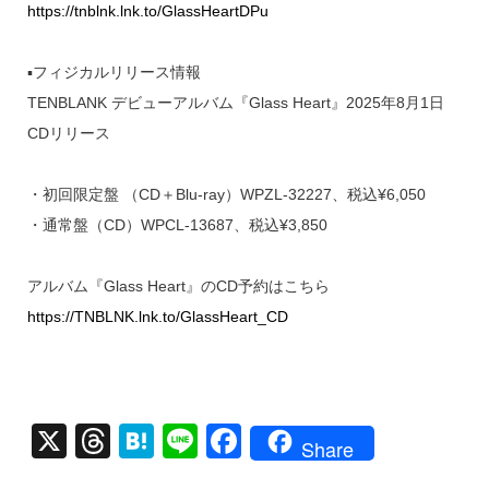
https://tnblnk.lnk.to/GlassHeartDPu
▪フィジカルリリース情報
TENBLANK デビューアルバム『Glass Heart』2025年8月1日
CDリリース
・初回限定盤 （CD＋Blu-ray）WPZL-32227、税込¥6,050
・通常盤（CD）WPCL-13687、税込¥3,850
アルバム『Glass Heart』のCD予約はこちら
https://TNBLNK.lnk.to/GlassHeart_CD
X
T
H
Li
F
Share
hr
at
n
a