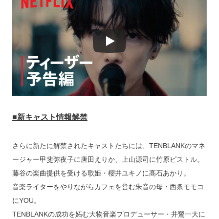
■新キャスト情報解禁
さらに新たに解禁されたキャストたちには、TENBLANKのマネ
ージャー甲斐弥夜子に唐田えりか、上山源司に竹原ピストル。
藤谷の楽曲提供を受ける歌姫・櫻井ユキノに髙石あかり。
音楽ライターをやりながらカフェを営む朱音の母・西条モモコ
にYOU。
TENBLANKの成功を妬む大物音楽プロデューサー・井鷺一大に