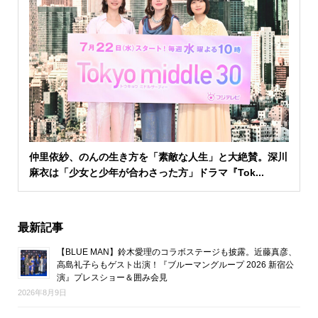
仲里依紗、のんの生き方を「素敵な人生」と大絶賛。深川
麻衣は「少女と少年が合わさった方」ドラマ『Tok...
最新記事
【BLUE MAN】鈴木愛理のコラボステージも披露。近藤真彦、
高島礼子らもゲスト出演！『ブルーマングループ 2026 新宿公
演』プレスショー＆囲み会見
2026年8月9日