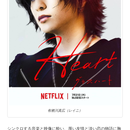
有栖川真広（レイニ）
シンクロする音楽と映像に酔い、厚い友情と淡い恋の物語に胸