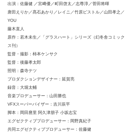
出演：佐藤健 ／宮﨑優／町田啓太／志尊淳／菅田将暉
唐田えりか／髙石あかり／レイニ／竹原ピストル／山田孝之／
YOU
藤木直人
原作：若木未生／「グラスハート」シリーズ（幻冬舎コミック
ス刊）
監督・撮影：柿本ケンサク
監督：後藤孝太郎
照明：森寺テツ
プロダクションデザイナー：延賀亮
録音：大堀太輔
音楽プロデューサー：山田勝也
VFXスーパーバイザー：吉川辰平
脚本：岡田麿里 阿久津朋子 小坂志宝
エグゼクティブプロデューサー：岡野真紀子
共同エグゼクティブプロデューサー：佐藤健