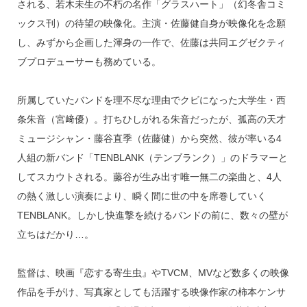
される、若木未生の不朽の名作「グラスハート」（幻冬舎コミ
ックス刊）の待望の映像化。主演・佐藤健自身が映像化を念願
し、みずから企画した渾身の一作で、佐藤は共同エグゼクティ
ブプロデューサーも務めている。
所属していたバンドを理不尽な理由でクビになった大学生・西
条朱音（宮﨑優）。打ちひしがれる朱音だったが、孤高の天才
ミュージシャン・藤谷直季（佐藤健）から突然、彼が率いる4
人組の新バンド「TENBLANK（テンブランク）」のドラマーと
してスカウトされる。藤谷が生み出す唯一無二の楽曲と、4人
の熱く激しい演奏により、瞬く間に世の中を席巻していく
TENBLANK。しかし快進撃を続けるバンドの前に、数々の壁が
立ちはだかり…。
監督は、​​映画『恋する寄生虫』やTVCM、MVなど数多くの映像
作品を手がけ、写真家としても活躍する映像作家の柿本ケンサ