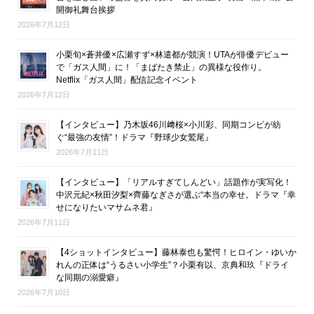
開御礼舞台挨拶
2026年7月12日
小栗旬×蒼井優×広瀬すず×林遣都が競演！UTAが俳優デビュー
で「ガス人間」に！「まばたき禁止」の異様な役作り。
Netflix「ガス人間」配信記念イベント
2026年7月12日
【インタビュー】乃木坂46川﨑桜×小川彩、同期コンビが紡
ぐ“最強の友情”！ドラマ『野球少女鷲尾』
2026年7月11日
【インタビュー】「リアルすぎてしんどい」話題作が実写化！
中沢元紀×秋田汐梨×齊藤なぎさが選ぶ“本当の幸せ。ドラマ『幸
せになりたいマサムネ君』
2026年7月11日
【4ショットインタビュー】藤林泰也も驚愕！ヒロイン・ゆいか
れんの正体は“うるさい小学生”？小栗有以、京典和玖『ドライ
な同期の溺愛癖』
2026年7月10日