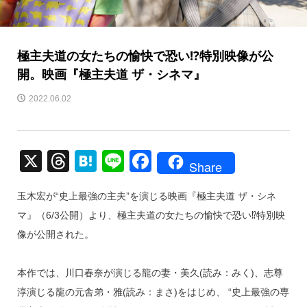
極主夫道の女たちの愉快で恐い⁉特別映像が公
開。映画『極主夫道 ザ・シネマ』
2022.06.02
X
T
H
Li
F
Share
hr
at
n
a
玉木宏が“史上最強の主夫”を演じる映画『極主夫道 ザ・シネ
e
e
e
c
マ』（6/3公開）より、極主夫道の女たちの愉快で恐い⁉特別映
a
n
e
像が公開された。
d
a
b
s
o
本作では、川口春奈が演じる龍の妻・美久(読み：みく)、志尊
o
淳演じる龍の元舎弟・雅(読み：まさ)をはじめ、 “史上最強の専