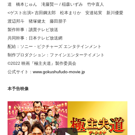
道 橋本じゅん 滝藤賢一 / 稲森いずみ 竹中直人
<ゲスト出演> 吉田鋼太郎 松本まりか 安達祐実 新川優愛
渡辺邦斗 猪塚健太 藤田朋子
製作幹事：讀賣テレビ放送
共同幹事：日本テレビ放送網
配給：ソニー・ピクチャーズ エンタテインメント
制作プロダクション：ファインエンターテイメント
©2022 映画『極主夫道』製作委員会
公式サイト：
www.gokushufudo-movie.jp
本予告映像