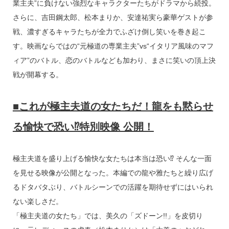
k
業主夫”に負けない強烈なキャラクターたちがドラマから続投。
さらに、吉田鋼太郎、松本まりか、安達祐実ら豪華ゲストが参
戦、濃すぎるキャラたちが全力でふざけ倒し笑いを巻き起こ
す。映画ならではの“元極道の専業主夫”vs“イタリア風味のマフ
ィア”のバトル、恋のバトルなども加わり、まさに笑いの頂上決
戦が開幕する。
■これが極主夫道の女たちだ！龍をも黙らせ
る愉快で恐い⁉特別映像 公開！
極主夫道を盛り上げる愉快な女たちは本当は恐い⁉ そんな一面
を見せる映像が公開となった。本編での龍や雅たちと繰り広げ
るドタバタぶり、バトルシーンでの活躍を期待せずにはいられ
ない楽しさだ。
「極主夫道の女たち」では、美久の「ズドーン!!」を皮切り