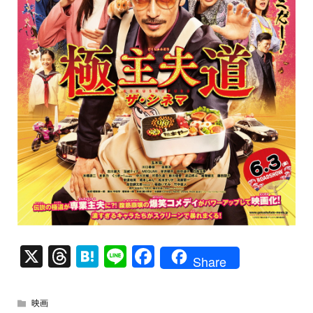
X
T
H
Li
F
Share
hr
at
n
a
e
e
e
c
映画