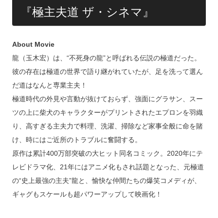
『極主夫道 ザ・シネマ』
About Movie
龍（玉木宏）は、“不死身の龍”と呼ばれる伝説の極道だった。
彼の存在は極道の世界で語り継がれていたが、足を洗って選ん
だ道はなんと専業主夫！
極道時代の外見や言動が抜けておらず、強面にグラサン、スー
ツの上に柴犬のキャラクターがプリントされたエプロンを羽織
り、高すぎる主夫力で料理、洗濯、掃除など家事全般に命を賭
け、時にはご近所のトラブルに奮闘する。
原作は累計400万部突破の大ヒット同名コミック。2020年にテ
レビドラマ化、21年にはアニメ化もされ話題となった、元極道
の“史上最強の主夫”龍と、愉快な仲間たちの爆笑コメディが、
ギャグもスケールも超パワーアップして映画化！