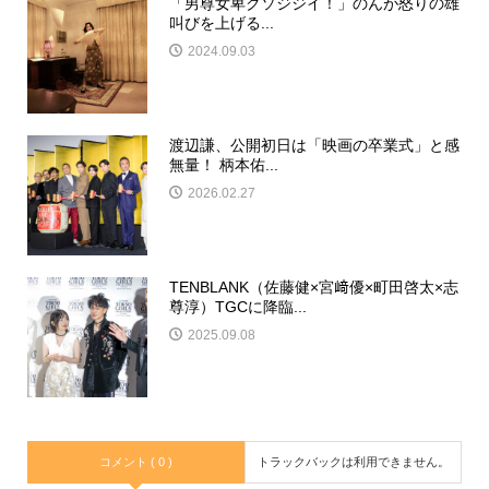
「男尊女卑クソジジイ！」のんが怒りの雄
叫びを上げる...
2024.09.03
渡辺謙、公開初日は「映画の卒業式」と感
無量！ 柄本佑...
2026.02.27
TENBLANK（佐藤健×宮﨑優×町田啓太×志
尊淳）TGCに降臨...
2025.09.08
コメント ( 0 )
トラックバックは利用できません。