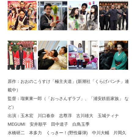
原作：おおのこうすけ「極主夫道」(新潮社「くらげバンチ」連
載中）
監督：瑠東東一郎（「おっさんずラブ」、「浦安鉄筋家族」 な
ど）
出演：玉木宏 川口春奈 志尊淳 古川雄大 玉城ティナ
MEGUMI 安井順平 田中道子 白鳥玉季
水橋研二 本多力 くっきー！(野性爆弾) 中川大輔 片岡久