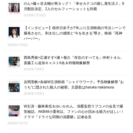
のん×藤ヶ谷太輔が再タッグ！「幸せカナコの殺し屋生活２」9
月配信決定、2人のセルフィーショットも到着
2026年7月10日
【インタビュー】桜井日奈子が7年ぶり主演映画の号泣シーンで
爆発させた、剥き出しの感情と“今を生きる”尊さ。映画『死神
バーバー』
2026年7月8日
西島秀俊×広瀬すず×瀬々敬久『存在のすべてを』仲村トオル、
斎藤工ら追加キャスト6名＆特報映像解禁
2026年7月8日
吉岡里帆×奈緒W主演映画『シャドウワーク』予告映像解禁 “お
うち”に隠された殺人の秘密。主題歌はharuka nakamura
2026年7月8日
W主演・藤林泰也＆ゆいかれん、溺愛妄想ラブコメの会見で爆
笑秘話。AKB48小栗有以、ファンの心が読める能力がほしい！
ドラマ『ドライな同期の溺愛癖』記者会見
2026年7月7日