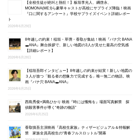
【全校生徒が絶叫と熱狂！】板垣李光人、綱啓永、
MOMONA(ME:I)ら豪華キャストが高校にサプライズ降臨！映画
『口に関するアンケート』学校サプライズイベント詳細レポー
ト
2026年6月29日
8年越しの約束！稲垣・草彅・香取が集結！映画『バナ穴 BANA
🕳ANA』舞台挨拶で、新しい地図の3人が見せた最高の空気感
【詳細レポート】
2026年6月28日
【稲垣吾郎インタビュー】8年越しの約束が結実！新しい地図の
３人が放つ「観る者の想像力で完成する」唯一無二の物語。映
画『バナ穴 BANA🕳ANA』
2026年6月25日
西島秀俊×満島ひかり 映画『時には懺悔を』場面写真解禁 探
偵殺害事件が導く“奇跡の物語”
2026年6月25日
香取慎吾主演映画『高校生家族』ティザービジュアル＆特報解
禁 家族全員高校生の“青春フルスロットル”開幕
2026年6月25日