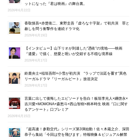
ットになった『君は映画』の舞台裏。
2026年6月22日
香取慎吾×赤楚衛二、東野圭吾『虚ろな十字架』で初共演 罪と
赦しを問う衝撃作を連続ドラマ化
2026年6月19日
【インタビュー】山下リオが到達した“憑依”の境地――映画
『遺愛』で描く、慈愛と呪いが交錯する不穏な境界線
2026年6月17日
鈴鹿央士×稲垣吾郎×小雪が初共演 “ラップで法廷を覆す”異色
リーガルドラマ『リーガルビート』放送決定
2026年6月17日
言葉に出して後悔したエピソードを告白！板垣李光人×綱啓永×
吉川愛×MOMONA×森愁斗×西山智樹×柄本時生 映画『口に関す
るアンケート』口プレミア
2026年6月15日
『超高速！参勤交代』シリーズ第3弾始動！佐々木蔵之介、深田
恭子ら集結「今回は空を飛びます」特報映像＆ビジュアル解禁