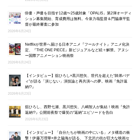
俳優・声優を目指す12歳〜25歳対象「OPALIS」第2弾オーディ
ション募集開始、育成費用は無料。今泉力哉監督＆門脇康平監
督が最終審査に参加
2026年6月24日
Netflixが世界へ届ける日本アニメ『フールナイト』アニメ化決
定、『THE ONE PIECE』新ビジュアルなど続々解禁。アヌシ
ー国際アニメーション映画祭
2026年6月24日
【インタビュー】舘ひろし×黒川想矢、世代を超えた“師弟バデ
ィ”が語る「演じない」演技論と再共演への夢。映画『免許返
納!?』
2026年6月23日
舘ひろし、西野七瀬、黒川想矢、八嶋智人が集結！映画『免許
返納!?』公開前夜祭で爆笑の“返納”エピソードを告白
2026年6月23日
【インタビュー】「自分たちが映画の中にいる」メタ構造の衝
撃！伊藤万理華×井之脇海が語る、 下北沢の街が巨大な映画セ