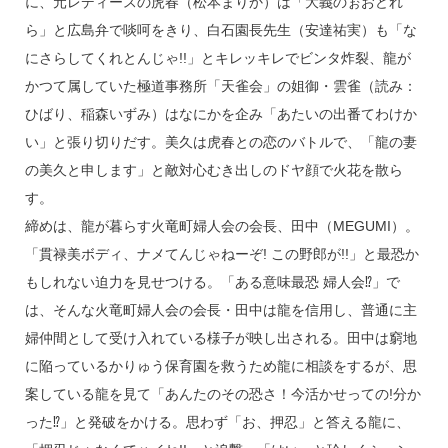
に、元レディースの虎春（松本まりか）は「大義のぉおどれ
ら」と広島弁で啖呵をきり、白石園長先生（安達祐実）も「な
にさらしてくれとんじゃ!!」とキレッキレでビンタ炸裂、龍が
かつて属していた極道事務所「天雀会」の姐御・雲雀（読み：
ひばり、稲森いずみ）はなにかを企み「あたいの出番てわけか
い」と張り切りだす。美久は虎春との恋のバトルで、「龍の妻
の美久と申します」と敵対心むき出しのドヤ顔で火花を散ら
す。
締めは、龍が暮らす火竜町婦人会の会長、田中（MEGUMI）。
「貫禄美ボディ、ナメてんじゃねーぞ! この野郎が!!」と最恐か
もしれない迫力を見せつける。「ある意味最恐 婦人会⁉」で
は、そんな火竜町婦人会の会長・田中は龍を信用し、普通に主
婦仲間として受け入れている様子が映し出される。田中は窮地
に陥っているかりゅう保育園を救うため龍に相談をするが、思
案している龍を見て「あんたのその恐さ！今活かせっての!分か
った⁉」と発破をかける。思わず「お、押忍」と答える龍に、