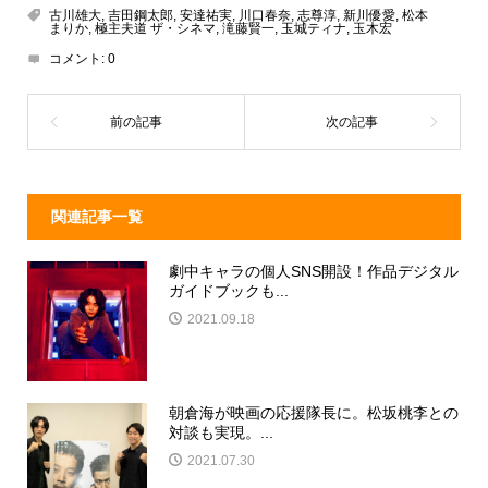
a
n
e
古川雄大
,
吉田鋼太郎
,
安達祐実
,
川口春奈
,
志尊淳
,
新川優愛
,
松本
まりか
,
極主夫道 ザ・シネマ
,
滝藤賢一
,
玉城ティナ
,
玉木宏
d
a
b
コメント:
0
s
o
o
k
関連記事一覧
劇中キャラの個人SNS開設！作品デジタル
ガイドブックも...
2021.09.18
朝倉海が映画の応援隊長に。松坂桃李との
対談も実現。...
2021.07.30