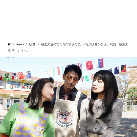
News
映画
極主夫道の女たちの愉快で恐い⁉特別映像が公開。映画『極主夫
道 ザ・シネマ』