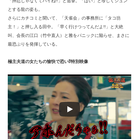
「押忍じゃなくてハイね!!」と追撃。「はい」と珍しくシュン
とする龍の姿も。
さらにカチコミと聞いて、「天雀会」の事務所に「タコ坊
主！」と押し入る田中。「早く行けつってんだよ!!」と大絶
叫、会長の江口（竹中直人）と雅をパニックに陥らせ、まさに
最恐ぶりを発揮している。
極主夫道の女たちの愉快で恐い⁉特別映像