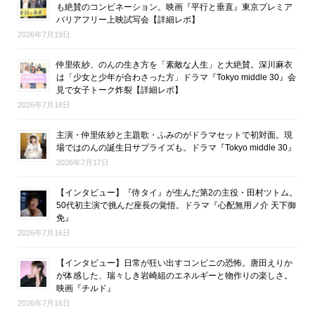
も絶賛のコンビネーション。映画『平行と垂直』東京プレミア
バリアフリー上映試写会【詳細レポ】
2026年7月19日
仲里依紗、のんの生き方を「素敵な人生」と大絶賛。深川麻衣
は「少女と少年が合わさった方」ドラマ『Tokyo middle 30』会
見で女子トーク炸裂【詳細レポ】
2026年7月18日
主演・仲里依紗と主題歌・ふみのがドラマセットで初対面。現
場ではのんの誕生日サプライズも。ドラマ『Tokyo middle 30』
2026年7月17日
【インタビュー】『侍タイ』が生んだ第2の主役・田村ツトム。
50代初主演で挑んだ座長の覚悟。ドラマ『心配無用ノ介 天下御
免』
2026年7月16日
【インタビュー】日常が狂い出すコンビニの恐怖。唐田えりか
が体感した、瑞々しき岩崎組のエネルギーと物作りの楽しさ。
映画『チルド』
2026年7月16日