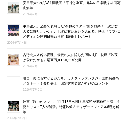
安田章大×のんW主演映画『平行と垂直』兄妹の日常映す場面写
真解禁
2026年7月6日
中島健人、全身で表現した“令和のスター”像を熱弁！「次は君
の波に乗りたいな」と七夕に甘い願いを込める。映画『ラブ≠コ
メディ』公開初日舞台挨拶【詳細】レポート
2026年7月4日
吉野北人＆鈴木愛理、最愛の人に隠した“裏の顔”…映画『昨夜
は殺れたかも』場面写真13点一挙公開
2026年7月3日
映画『藁にもすがる獣たち』カナダ・ファンタジア国際映画祭
ノミネート！鈴鹿央士・城定秀夫監督が喜びのコメント
2026年7月3日
映画『呪いのスマホ』11月13日公開！早瀬憩が単独初主演、主
要キャスト7人が解禁。特報映像＆ティザービジュアル6種も解
禁
2026年7月2日