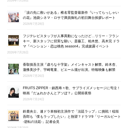
2026年7月28日
「涙の先に救いがある」椎名零監督最新作『いってらっしゃい
の花』池袋シネマ・ロサで満員御礼の初日舞台挨拶レポート
2026年7月28日
フジテレビスタッフが人事異動になったけど…リリー・フラン
キー、新スタッフに切実な願い。斎藤工、柏木悠、高木完 ドラ
マ『ペンション・恋は桃色 season4』完成披露イベント
2026年7月26日
香取慎吾主演『虚ろな十字架』メインキャスト解禁。鈴木杏、
蓮佛美沙子、宇崎竜童、ピエール瀧が出演。特報映像も解禁
2026年7月26日
FRUITS ZIPPER・鎮西寿々歌、サプライズメッセージに号泣！
映画『だぁれかさんとアソぼ？』公開前夜祭
2026年7月24日
鈴鹿央士、連ドラ単独初主演作で「法廷ラップ」に挑戦！稲垣
吾郎も「僕もラップしたい」と熱望？ドラマ9「リーガルビート
-逆転の法廷-」記者会見
2026年7月23日