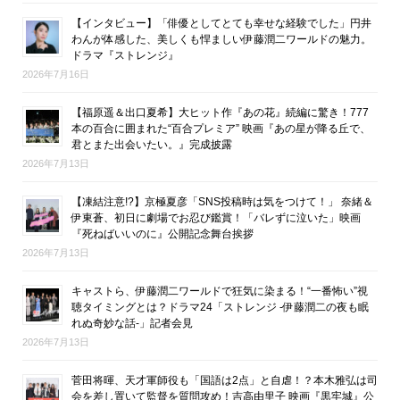
【インタビュー】「俳優としてとても幸せな経験でした」円井
わんが体感した、美しくも悍ましい伊藤潤二ワールドの魅力。
ドラマ『ストレンジ』
2026年7月16日
【福原遥＆出口夏希】大ヒット作『あの花』続編に驚き！777
本の百合に囲まれた“百合プレミア” 映画『あの星が降る丘で、
君とまた出会いたい。』完成披露
2026年7月13日
【凍結注意!?】京極夏彦「SNS投稿時は気をつけて！」 奈緒＆
伊東蒼、初日に劇場でお忍び鑑賞！「バレずに泣いた」映画
『死ねばいいのに』公開記念舞台挨拶
2026年7月13日
キャストら、伊藤潤二ワールドで狂気に染まる！“一番怖い”視
聴タイミングとは？ドラマ24「ストレンジ -伊藤潤二の夜も眠
れぬ奇妙な話-」記者会見
2026年7月13日
菅田将暉、天才軍師役も「国語は2点」と自虐！？本木雅弘は司
会を差し置いて監督を質問攻め！吉高由里子 映画『黒牢城』公