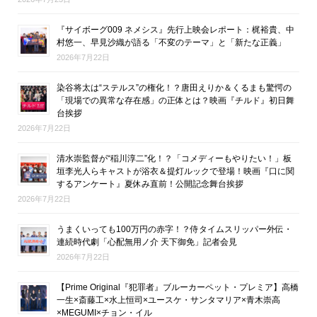
『サイボーグ009 ネメシス』先行上映会レポート：梶裕貴、中
村悠一、早見沙織が語る「不変のテーマ」と「新たな正義」
2026年7月22日
染谷将太は“ステルス”の権化！？唐田えりか＆くるまも驚愕の
「現場での異常な存在感」の正体とは？映画『チルド』初日舞
台挨拶
2026年7月22日
清水崇監督が“稲川淳二”化！？「コメディーもやりたい！」板
垣李光人らキャストが浴衣＆提灯ルックで登場！映画『口に関
するアンケート』夏休み直前！公開記念舞台挨拶
2026年7月22日
うまくいっても100万円の赤字！？侍タイムスリッパー外伝・
連続時代劇「心配無用ノ介 天下御免」記者会見
2026年7月22日
【Prime Original『犯罪者』ブルーカーペット・プレミア】高橋
一生×斎藤工×水上恒司×ユースケ・サンタマリア×青木崇高
×MEGUMI×チョン・イル