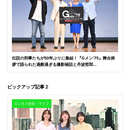
伝説の刑事たちが50年ぶりに集結！『Gメン’75』舞台挨
拶で語られた過酷過ぎる撮影秘話と丹波哲郎...
ピックアップ記事２
エンタメ総合・ライフ