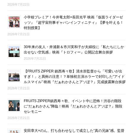
2026年7月22日
小学校プレミア！今井竜太郎×長田光平 映画『仮面ライダーゼ
ッツ』『超宇宙刑事ギャバンインフィニティ』【夢を叶える！
特別授業】
2026年7月21日
30年来の友人・井浦新＆市川実和子が夫婦役に「私たちにしか
出せない空気感」映画『トロフィー』公開記念舞台挨拶
2026年7月21日
【FRUITS ZIPPER 鎮西寿々歌】清水崇監督から「可愛いが出
すぎ！」と異例の注意！？単独初主演ホラーで封印した“アイド
ルスマイル” 映画『だぁれかさんとアソぼ？』完成披露舞台挨拶
2026年7月21日
FRUITS ZIPPER鎮西寿々歌、イベント中に恐怖！渋谷の階段
に“だぁれかさん”降臨！映画『だぁれかさんとアソぼ？』階段
セレモニー
2026年7月21日
安田章大×のん、打ち合わせなしで成立した“真の兄妹”感。監督