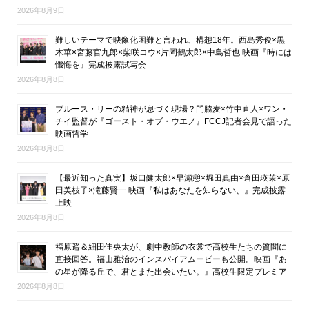
2026年8月9日
難しいテーマで映像化困難と言われ、構想18年。西島秀俊×黒
木華×宮藤官九郎×柴咲コウ×片岡鶴太郎×中島哲也 映画『時には
懺悔を』完成披露試写会
2026年8月8日
ブルース・リーの精神が息づく現場？門脇麦×竹中直人×ワン・
チイ監督が『ゴースト・オブ・ウエノ』FCCJ記者会見で語った
映画哲学
2026年8月8日
【最近知った真実】坂口健太郎×早瀬憩×堀田真由×倉田瑛茉×原
田美枝子×滝藤賢一 映画『私はあなたを知らない、』完成披露
上映
2026年8月8日
福原遥＆細田佳央太が、劇中教師の衣裳で高校生たちの質問に
直接回答。福山雅治のインスパイアムービーも公開。映画『あ
の星が降る丘で、君とまた出会いたい。』高校生限定プレミア
2026年8月8日