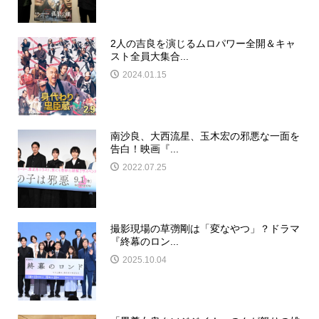
2人の吉良を演じるムロパワー全開＆キャ
スト全員大集合...
2024.01.15
南沙良、大西流星、玉木宏の邪悪な一面を
告白！映画『...
2022.07.25
撮影現場の草彅剛は「変なやつ」？ドラマ
『終幕のロン...
2025.10.04