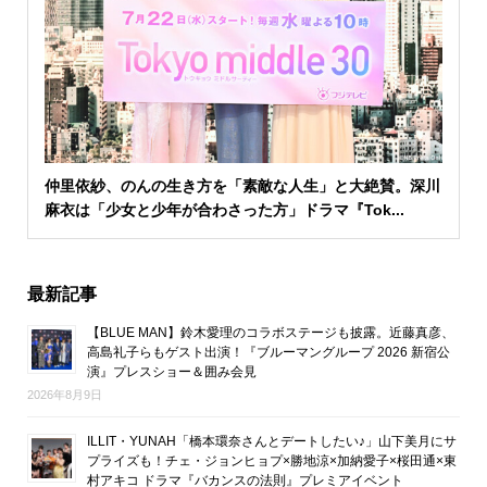
仲里依紗、のんの生き方を「素敵な人生」と大絶賛。深川
麻衣は「少女と少年が合わさった方」ドラマ『Tok...
最新記事
【BLUE MAN】鈴木愛理のコラボステージも披露。近藤真彦、
高島礼子らもゲスト出演！『ブルーマングループ 2026 新宿公
演』プレスショー＆囲み会見
2026年8月9日
ILLIT・YUNAH「橋本環奈さんとデートしたい♪」山下美月にサ
プライズも！チェ・ジョンヒョプ×勝地涼×加納愛子×桜田通×東
村アキコ ドラマ『バカンスの法則』プレミアイベント