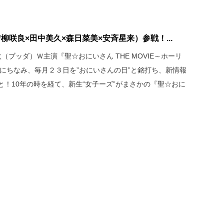
柳咲良×田中美久×森日菜美×安斉星来）参戦！...
ブッダ）Ｗ主演『聖☆おにいさん THE MOVIE～ホーリ
にちなみ、毎月２３日を”おにいさんの日”と銘打ち、新情報
！10年の時を経て、新生“女子ーズ”がまさかの『聖☆おに