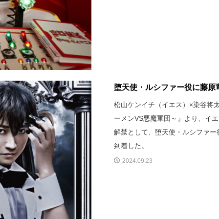
堕天使・ルシファー役に藤原竜
松山ケンイチ（イエス）×染谷将太（
ーメンVS悪魔軍団～』より、イエ
解禁として、堕天使・ルシファー
到着した。
2024.09.23