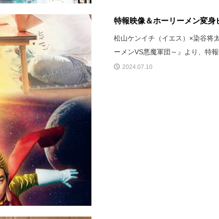
特報映像＆ホーリーメン変身ビジ
松山ケンイチ（イエス）×染谷将太（
ーメンVS悪魔軍団～』より、特
2024.07.10