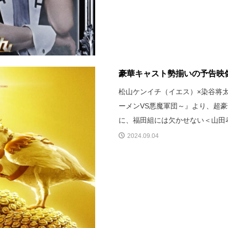
豪華キャスト勢揃いの予告映像
松山ケンイチ（イエス）×染谷将太（
ーメンVS悪魔軍団～』より、超
に、福田組には欠かせない＜山田
2024.09.04