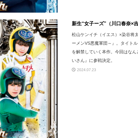
新生“女子ーズ”（川口春奈×吉
松山ケンイチ（イエス）×染谷将太（
ーメンVS悪魔軍団～』。タイトル
を解禁していく本作。今回はなんと
いさん』に参戦決定。
2024.07.23