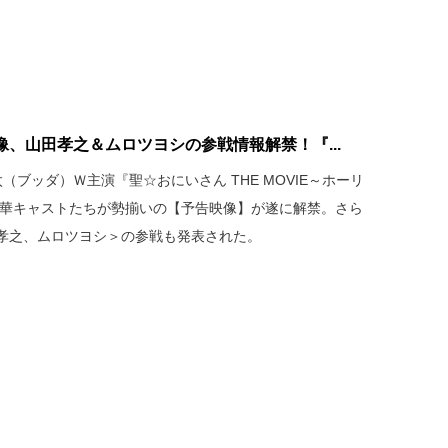
、山田孝之＆ムロツヨシの参戦情報解禁！『...
ブッダ）Ｗ主演『聖☆おにいさん THE MOVIE～ホーリ
豪華キャストたちが勢揃いの【予告映像】が遂に解禁。さら
孝之、ムロツヨシ＞の参戦も発表された。