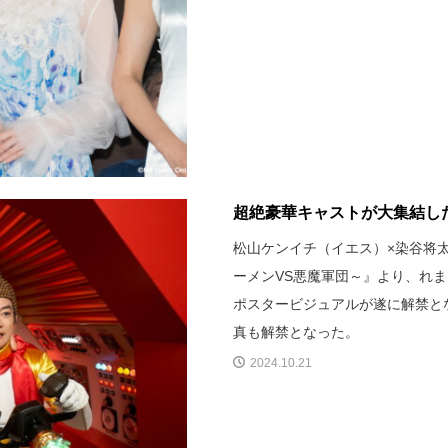
超絶豪華キャストが大集結した
松山ケンイチ（イエス）×染谷将太（
ーメンVS悪魔軍団～』より、れ
ポスタービジュアルが遂に解禁と
真も解禁となった。
2024.10.21