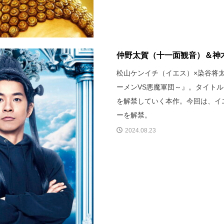
仲野太賀（十一面観音）＆神木
松山ケンイチ（イエス）×染谷将太（
ーメンVS悪魔軍団～』。タイトル
を解禁していく本作。今回は、イ
ーを解禁。
2024.08.23