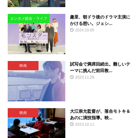
趣里、朝ドラ後のドラマ主演に
エンタメ総合・ライフ
かける想い。ジェシ...
2024.10.05
試写会で満席回続出。難しいテ
映画
ーマに挑んだ前田敦...
2023.11.29
大江崇允監督が、落合モトキ＆
映画
あのに演技指導。映...
2023.10.11