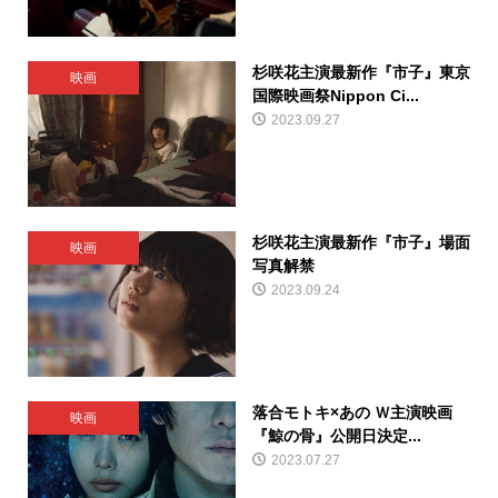
杉咲花主演最新作『市子』東京
映画
国際映画祭Nippon Ci...
2023.09.27
杉咲花主演最新作『市子』場面
映画
写真解禁
2023.09.24
落合モトキ×あの Ｗ主演映画
映画
『鯨の骨』公開日決定...
2023.07.27