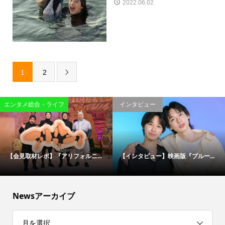
2022.06.02
1
2

エンタメ総合・ライフ
インタビュー
【会見取材レポ】『アリフォルニ...
【インタビュー】映画版『ブルー...
Newsアーカイブ
月を選択