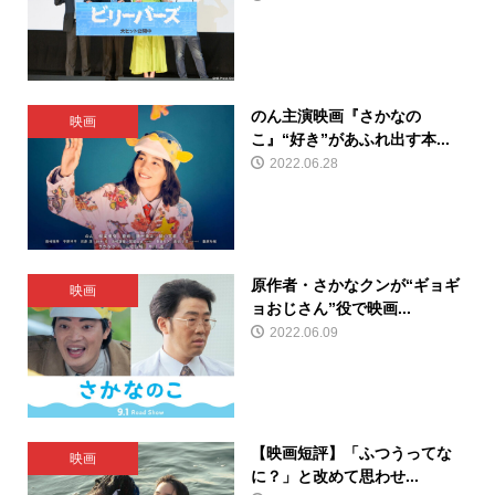
のん主演映画『さかなの
映画
こ』“好き”があふれ出す本...
2022.06.28
原作者・さかなクンが“ギョギ
映画
ョおじさん”役で映画...
2022.06.09
【映画短評】「ふつうってな
映画
に？」と改めて思わせ...