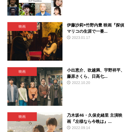
伊藤沙莉×竹野内豊 映画『探偵
映画
マリコの生涯で一番...
2023.01.17
小出恵介、吹越満、宇野祥平、
映画
藤原さくら、日高七...
2022.10.20
乃木坂46・久保史緒里 主演映
映画
画『左様なら今晩は』...
2022.09.14