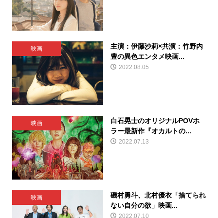
主演：伊藤沙莉×共演：竹野内
映画
豊の異色エンタメ映画...
2022.08.05
白石晃士のオリジナルPOVホ
映画
ラー最新作『オカルトの...
2022.07.13
磯村勇斗、北村優衣「捨てられ
映画
ない自分の欲」映画...
2022.07.10