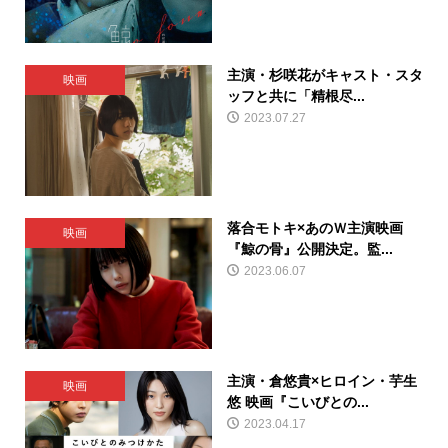
主演・杉咲花がキャスト・スタ
映画
ッフと共に「精根尽...
2023.07.27
落合モトキ×あのＷ主演映画
映画
『鯨の骨』公開決定。監...
2023.06.07
主演・倉悠貴×ヒロイン・芋生
映画
悠 映画『こいびとの...
2023.04.17