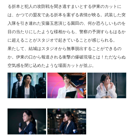
る折本と犯人の攻防戦を聞き逃すまいとする伊東のカットに
は、かつての盟友である折本を案ずる表情が映る。武装した突
入隊を引き連れた安藤玉恵演じる園田の、何か恐ろしいものを
目の当たりにしたような様相からも、警察の予測すらもはるか
に超えることがスタジオで起きていることが感じられる。
果たして、結城はスタジオから無事脱出することができるの
か。伊東の口から報道される衝撃の爆破現場とは！ただならぬ
空気感を閉じ込めたような場面カットが並ぶ。