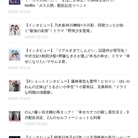
Netflix「ガス人間」配信記念イベント
2026年7月12日
【インタビュー】乃木坂46川﨑桜×小川彩、同期コンビが紡
ぐ“最強の友情”！ドラマ『野球少女鷲尾』
2026年7月11日
【インタビュー】「リアルすぎてしんどい」話題作が実写化！
中沢元紀×秋田汐梨×齊藤なぎさが選ぶ“本当の幸せ。ドラマ『幸
せになりたいマサムネ君』
2026年7月11日
【4ショットインタビュー】藤林泰也も驚愕！ヒロイン・ゆいか
れんの正体は“うるさい小学生”？小栗有以、京典和玖『ドライ
な同期の溺愛癖』
2026年7月10日
のん×藤ヶ谷太輔が再タッグ！「幸せカナコの殺し屋生活２」9
月配信決定、2人のセルフィーショットも到着
2026年7月10日
【インタビュー】桜井日奈子が7年ぶり主演映画の号泣シーンで