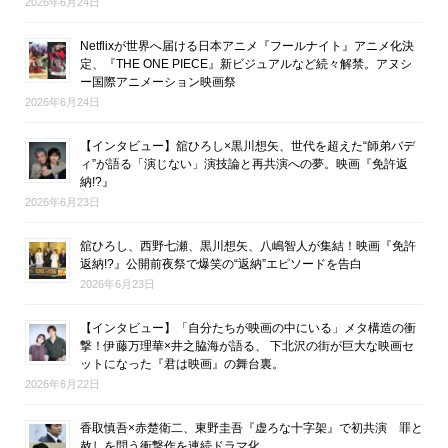
2026年6月24日
Netflixが世界へ届ける日本アニメ『フールナイト』アニメ化決
定、『THE ONE PIECE』新ビジュアルなど続々解禁。アヌシ
ー国際アニメーション映画祭
2026年6月24日
【インタビュー】舘ひろし×黒川想矢、世代を超えた“師弟バデ
ィ”が語る「演じない」演技論と再共演への夢。映画『免許返
納!?』
2026年6月23日
舘ひろし、西野七瀬、黒川想矢、八嶋智人が集結！映画『免許
返納!?』公開前夜祭で爆笑の“返納”エピソードを告白
2026年6月23日
【インタビュー】「自分たちが映画の中にいる」メタ構造の衝
撃！伊藤万理華×井之脇海が語る、 下北沢の街が巨大な映画セ
ットになった『君は映画』の舞台裏。
2026年6月22日
香取慎吾×赤楚衛二、東野圭吾『虚ろな十字架』で初共演 罪と
赦しを問う衝撃作を連続ドラマ化