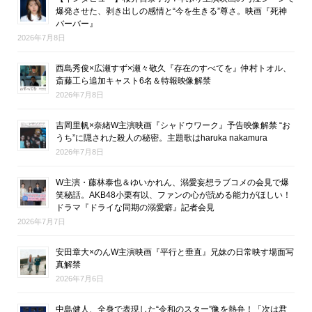
爆発させた、剥き出しの感情と“今を生きる”尊さ。映画『死神
バーバー』
2026年7月8日
西島秀俊×広瀬すず×瀬々敬久『存在のすべてを』仲村トオル、
斎藤工ら追加キャスト6名＆特報映像解禁
2026年7月8日
吉岡里帆×奈緒W主演映画『シャドウワーク』予告映像解禁 “お
うち”に隠された殺人の秘密。主題歌はharuka nakamura
2026年7月8日
W主演・藤林泰也＆ゆいかれん、溺愛妄想ラブコメの会見で爆
笑秘話。AKB48小栗有以、ファンの心が読める能力がほしい！
ドラマ『ドライな同期の溺愛癖』記者会見
2026年7月7日
安田章大×のんW主演映画『平行と垂直』兄妹の日常映す場面写
真解禁
2026年7月6日
中島健人、全身で表現した“令和のスター”像を熱弁！「次は君