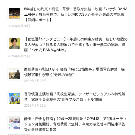
8年越しの約束！稲垣・草彅・香取が集結！映画『バナ穴 BANA
🕳ANA』舞台挨拶で、新しい地図の3人が見せた最高の空気感
【詳細レポート】
2026年6月28日
【稲垣吾郎インタビュー】8年越しの約束が結実！新しい地図の
３人が放つ「観る者の想像力で完成する」唯一無二の物語。映
画『バナ穴 BANA🕳ANA』
2026年6月25日
西島秀俊×満島ひかり 映画『時には懺悔を』場面写真解禁 探
偵殺害事件が導く“奇跡の物語”
2026年6月25日
香取慎吾主演映画『高校生家族』ティザービジュアル＆特報解
禁 家族全員高校生の“青春フルスロットル”開幕
2026年6月25日
俳優・声優を目指す12歳〜25歳対象「OPALIS」第2弾オーディ
ション募集開始、育成費用は無料。今泉力哉監督＆門脇康平監
督が最終審査に参加