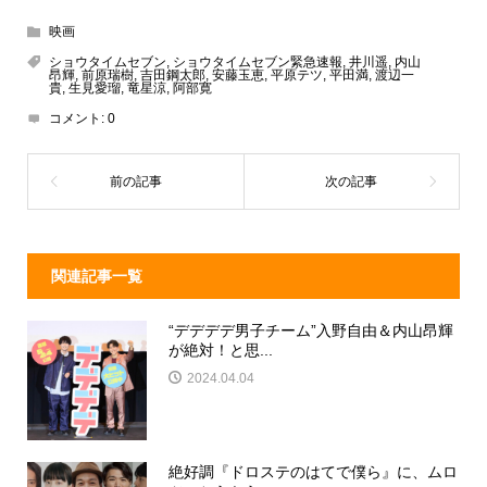
e
e
e
c
映画
a
n
e
ショウタイムセブン
,
ショウタイムセブン緊急速報
,
井川遥
,
内山
昂輝
,
前原瑞樹
,
吉田鋼太郎
,
安藤玉恵
,
平原テツ
,
平田満
,
渡辺一
d
a
b
貴
,
生見愛瑠
,
竜星涼
,
阿部寛
コメント:
0
s
o
o
k
関連記事一覧
“デデデデ男子チーム”入野自由＆内山昂輝
が絶対！と思...
2024.04.04
絶好調『ドロステのはてで僕ら』に、ムロ