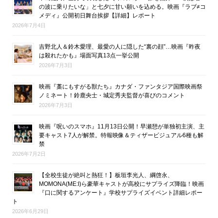
の波に乗りたいな」と七夕に甘い願いを込める。映画『ラブ≠コ
メディ』公開初日舞台挨拶【詳細】レポート
2026年7月4日
吉野北人＆鈴木愛理、最愛の人に隠した“裏の顔”…映画『昨夜
は殺れたかも』場面写真13点一挙公開
2026年7月3日
映画『藁にもすがる獣たち』カナダ・ファンタジア国際映画祭
ノミネート！鈴鹿央士・城定秀夫監督が喜びのコメント
2026年7月3日
映画『呪いのスマホ』11月13日公開！早瀬憩が単独初主演、主
要キャスト7人が解禁。特報映像＆ティザービジュアル6種も解
禁
2026年7月2日
【全校生徒が絶叫と熱狂！】板垣李光人、綱啓永、
MOMONA(ME:I)ら豪華キャストが高校にサプライズ降臨！映画
『口に関するアンケート』学校サプライズイベント詳細レポー
ト
2026年6月29日