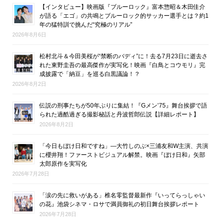
【インタビュー】映画版『ブルーロック』富本惣昭＆木田佳介
が語る「エゴ」の共鳴とブルーロック的サッカー選手とは？約1
年の猛特訓で挑んだ“究極のリアル”
2026年8月6日
松村北斗＆今田美桜が“禁断のバディ”に！去る7月23日に逝去さ
れた東野圭吾の最高傑作が実写化！映画『白鳥とコウモリ』完
成披露で「納豆」を巡る白黒議論！？
2026年8月2日
伝説の刑事たちが50年ぶりに集結！『Gメン’75』舞台挨拶で語
られた過酷過ぎる撮影秘話と丹波哲郎伝説【詳細レポート】
2026年8月2日
「今日もぼけ日和ですね」―大竹しのぶ×三浦友和W主演、共演
に櫻井翔！ファーストビジュアル解禁。映画『ぼけ日和』矢部
太郎原作を実写化
2026年7月28日
「涙の先に救いがある」椎名零監督最新作『いってらっしゃい
の花』池袋シネマ・ロサで満員御礼の初日舞台挨拶レポート
2026年7月28日