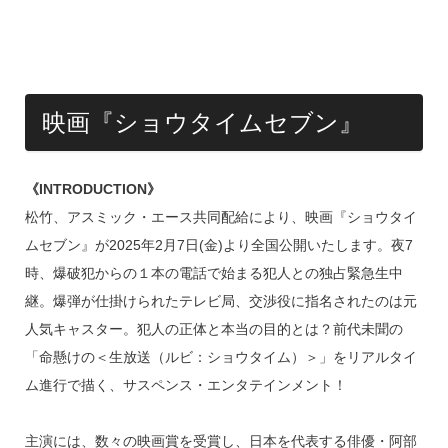
映画『ショウタイムセブン』
《INTRODUCTION》
松竹、アスミック・エース共同配給により、映画『ショウタイ
ムセブン』が2025年2月7日(金)より全国公開いたします。夜7
時、爆破犯からの１本の電話で始まる犯人との独占緊急生中
継。爆弾が仕掛けられたテレビ局、交渉役に指名されたのは元
人気キャスター。犯人の正体と本当の目的とは？前代未聞の
「命懸けの＜生放送（ルビ：ショウタイム）＞」をリアルタイ
ム進行で描く、サスペンス・エンタテインメント！
主演には、数々の映画賞を受賞し、日本を代表する俳優・阿部