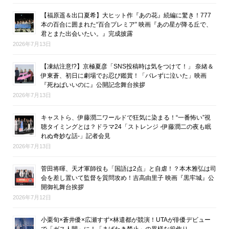
【福原遥＆出口夏希】大ヒット作『あの花』続編に驚き！777
本の百合に囲まれた“百合プレミア” 映画『あの星が降る丘で、
君とまた出会いたい。』完成披露
2026年7月13日
【凍結注意!?】京極夏彦「SNS投稿時は気をつけて！」 奈緒＆
伊東蒼、初日に劇場でお忍び鑑賞！「バレずに泣いた」映画
『死ねばいいのに』公開記念舞台挨拶
2026年7月13日
キャストら、伊藤潤二ワールドで狂気に染まる！“一番怖い”視
聴タイミングとは？ドラマ24「ストレンジ -伊藤潤二の夜も眠
れぬ奇妙な話-」記者会見
2026年7月13日
菅田将暉、天才軍師役も「国語は2点」と自虐！？本木雅弘は司
会を差し置いて監督を質問攻め！吉高由里子 映画『黒牢城』公
開御礼舞台挨拶
2026年7月12日
小栗旬×蒼井優×広瀬すず×林遣都が競演！UTAが俳優デビュー
で「ガス人間」に！「まばたき禁止」の異様な役作り。