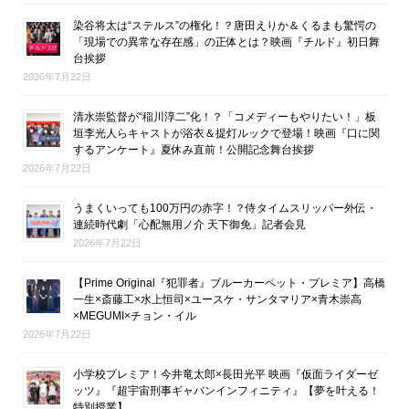
染谷将太は“ステルス”の権化！？唐田えりか＆くるまも驚愕の
「現場での異常な存在感」の正体とは？映画『チルド』初日舞
台挨拶
2026年7月22日
清水崇監督が“稲川淳二”化！？「コメディーもやりたい！」板
垣李光人らキャストが浴衣＆提灯ルックで登場！映画『口に関
するアンケート』夏休み直前！公開記念舞台挨拶
2026年7月22日
うまくいっても100万円の赤字！？侍タイムスリッパー外伝・
連続時代劇「心配無用ノ介 天下御免」記者会見
2026年7月22日
【Prime Original『犯罪者』ブルーカーペット・プレミア】高橋
一生×斎藤工×水上恒司×ユースケ・サンタマリア×青木崇高
×MEGUMI×チョン・イル
2026年7月22日
小学校プレミア！今井竜太郎×長田光平 映画『仮面ライダーゼ
ッツ』『超宇宙刑事ギャバンインフィニティ』【夢を叶える！
特別授業】