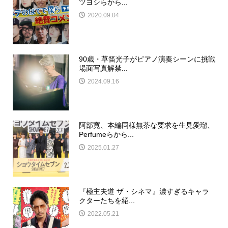
ツヨシらから...
2020.09.04
90歳・草笛光子がピアノ演奏シーンに挑戦
場面写真解禁...
2024.09.16
阿部寛、本編同様無茶な要求を生見愛瑠、
Perfumeらから...
2025.01.27
『極主夫道 ザ・シネマ』濃すぎるキャラ
クターたちを紹...
2022.05.21