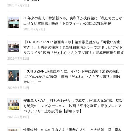
2026年7月21日
30年来の友人・井浦新＆市川実和子が夫婦役に「私たちにしか
出せない空気感」映画『トロフィー』公開記念舞台挨拶
2026年7月21日
【FRUITS ZIPPER 鎮西寿々歌】清水崇監督から「可愛いが出
すぎ！」と異例の注意！？単独初主演ホラーで封印した“アイド
ルスマイル” 映画『だぁれかさんとアソぼ？』完成披露舞台挨拶
2026年7月21日
FRUITS ZIPPER鎮西寿々歌、イベント中に恐怖！渋谷の階段
に“だぁれかさん”降臨！映画『だぁれかさんとアソぼ？』階段
セレモニー
2026年7月21日
安田章大×のん、打ち合わせなしで成立した“真の兄妹”感。監督
も絶賛のコンビネーション。映画『平行と垂直』東京プレミア
バリアフリー上映試写会【詳細レポ】
2026年7月19日
仲里依紗、のんの生き方を「素敵な人生」と大絶賛。深川麻衣