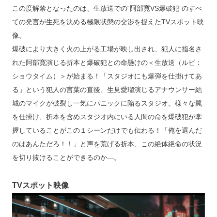
この度解禁となったのは、生放送での“阿部寛VS爆破犯”のすべ
ての発言が生死を決める極限状態の交渉を捉えたTVスポット映
像。
爆破により大きく火の上がる工場が映し出され、犯人に指名さ
れた阿部寛演じる折本と爆破犯との命懸けの＜生放送（ルビ：
ショウタイム）＞が始まる！「スタジオにも爆弾を仕掛けてあ
る」という犯人の言葉の直後、生見愛瑠演じるアナウンサー結
城のマイクが破裂し一気にパニックに陥るスタジオ。様々な罠
を仕掛け、折本を含めスタジオ内にいる人間の命を爆破犯が掌
握していることがこの１シーンだけでも伝わる！「俺を選んだ
のはあんただろ！！」と声を荒げる折本、この絶体絶命の状況
を切り抜けることができるのか―。
TVスポット映像