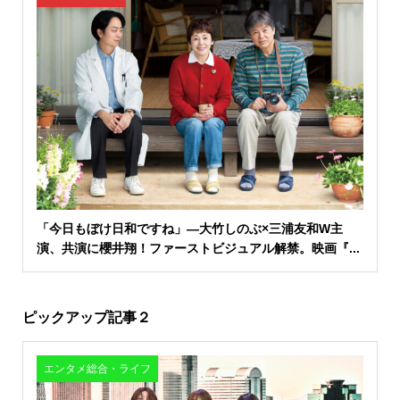
「今日もぼけ日和ですね」―大竹しのぶ×三浦友和W主
演、共演に櫻井翔！ファーストビジュアル解禁。映画『...
ピックアップ記事２
エンタメ総合・ライフ