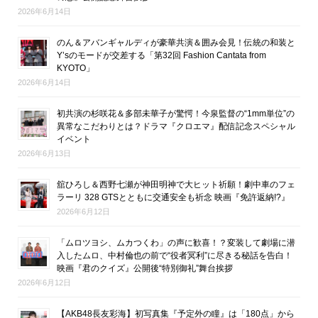
2026年6月14日
のん＆アバンギャルディが豪華共演＆囲み会見！伝統の和装と
Y’sのモードが交差する「第32回 Fashion Cantata from
KYOTO」
2026年6月14日
初共演の杉咲花＆多部未華子が驚愕！今泉監督の“1mm単位”の
異常なこだわりとは？ドラマ『クロエマ』配信記念スペシャル
イベント
2026年6月13日
舘ひろし＆西野七瀬が神田明神で大ヒット祈願！劇中車のフェ
ラーリ 328 GTSとともに交通安全も祈念 映画『免許返納!?』
2026年6月12日
「ムロツヨシ、ムカつくわ」の声に歓喜！？変装して劇場に潜
入したムロ、中村倫也の前で“役者冥利”に尽きる秘話を告白！
映画『君のクイズ』公開後“特別御礼”舞台挨拶
2026年6月12日
【AKB48長友彩海】初写真集『予定外の瞳』は「180点」から