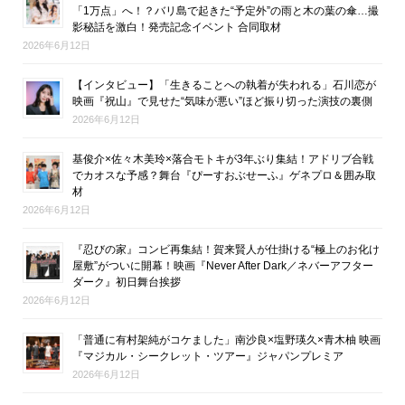
「1万点」へ！？バリ島で起きた“予定外”の雨と木の葉の傘…撮
影秘話を激白！発売記念イベント 合同取材
2026年6月12日
【インタビュー】「生きることへの執着が失われる」石川恋が
映画『祝山』で見せた“気味が悪い”ほど振り切った演技の裏側
2026年6月12日
基俊介×佐々木美玲×落合モトキが3年ぶり集結！アドリブ合戦
でカオスな予感？舞台『ぴーすおぶせーふ』ゲネプロ＆囲み取
材
2026年6月12日
『忍びの家』コンビ再集結！賀来賢人が仕掛ける“極上のお化け
屋敷”がついに開幕！映画『Never After Dark／ネバーアフター
ダーク』初日舞台挨拶
2026年6月12日
「普通に有村架純がコケました」南沙良×塩野瑛久×青木柚 映画
『マジカル・シークレット・ツアー』ジャパンプレミア
2026年6月12日