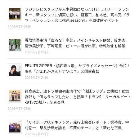
フジテレビスタッフが人事異動になったけど…リリー・フラン
キー、新スタッフに切実な願い。斎藤工、柏木悠、高木完 ドラ
マ『ペンション・恋は桃色 season4』完成披露イベント
2026年7月26日
香取慎吾主演『虚ろな十字架』メインキャスト解禁。鈴木杏、
蓮佛美沙子、宇崎竜童、ピエール瀧が出演。特報映像も解禁
2026年7月26日
FRUITS ZIPPER・鎮西寿々歌、サプライズメッセージに号泣！
映画『だぁれかさんとアソぼ？』公開前夜祭
2026年7月24日
鈴鹿央士、連ドラ単独初主演作で「法廷ラップ」に挑戦！稲垣
吾郎も「僕もラップしたい」と熱望？ドラマ9「リーガルビート
-逆転の法廷-」記者会見
2026年7月23日
『サイボーグ009 ネメシス』先行上映会レポート：梶裕貴、中
村悠一、早見沙織が語る「不変のテーマ」と「新たな正義」
2026年7月22日