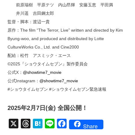
前原瑞樹 平原テツ 内山昂輝 安藤玉恵 平田満
井川遥 吉田鋼太郎
監督・脚本：渡辺一貴
原作：The film “The Terror, Live” written and directed by Kim
Byung-woo, and produced and distributed by Lotte
CultureWorks Co., Ltd. and Cine2000
配給：松竹 アスミック・エース
©2025『ショウタイムセブン』製作委員会
公式X：
@showtime7_movie
公式Instagram：
@showtime7_movie
#ショウタイムセブン #ショウタイムセブン緊急速報
2025年2月7日(金) 全国公開！
X
T
H
Li
F
Share
hr
at
n
a