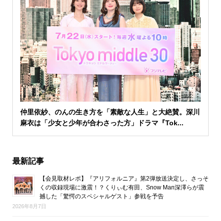
仲里依紗、のんの生き方を「素敵な人生」と大絶賛。深川
麻衣は「少女と少年が合わさった方」ドラマ『Tok...
最新記事
【会見取材レポ】『アリフォルニア』第2弾放送決定し、さっそ
くの収録現場に激震！？くりぃむ有田、Snow Man深澤らが震
撼した「驚愕のスペシャルゲスト」参戦を予告
2026年8月7日