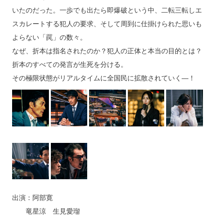
いたのだった。一歩でも出たら即爆破という中、二転三転しエ
スカレートする犯人の要求、そして周到に仕掛けられた思いも
よらない「罠」の数々。
なぜ、折本は指名されたのか？犯人の正体と本当の目的とは？
折本のすべての発言が生死を分ける。
その極限状態がリアルタイムに全国民に拡散されていく—！
出演：阿部寛
竜星涼 生見愛瑠