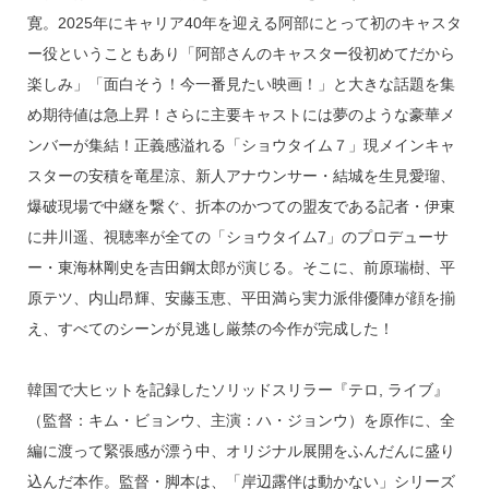
寛。2025年にキャリア40年を迎える阿部にとって初のキャスタ
ー役ということもあり「阿部さんのキャスター役初めてだから
楽しみ」「面白そう！今一番見たい映画！」と大きな話題を集
め期待値は急上昇！さらに主要キャストには夢のような豪華メ
ンバーが集結！正義感溢れる「ショウタイム７」現メインキャ
スターの安積を竜星涼、新人アナウンサー・結城を生見愛瑠、
爆破現場で中継を繋ぐ、折本のかつての盟友である記者・伊東
に井川遥、視聴率が全ての「ショウタイム7」のプロデューサ
ー・東海林剛史を吉田鋼太郎が演じる。そこに、前原瑞樹、平
原テツ、内山昂輝、安藤玉恵、平田満ら実力派俳優陣が顔を揃
え、すべてのシーンが見逃し厳禁の今作が完成した！
韓国で大ヒットを記録したソリッドスリラー『テロ, ライブ』
（監督：キム・ビョンウ、主演：ハ・ジョンウ）を原作に、全
編に渡って緊張感が漂う中、オリジナル展開をふんだんに盛り
込んだ本作。監督・脚本は、「岸辺露伴は動かない」シリーズ