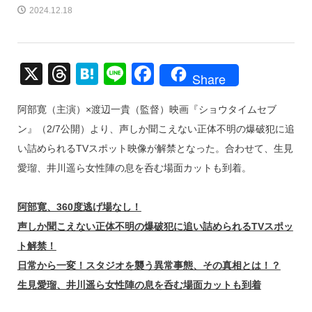
2024.12.18
X
T
H
Li
F
Share
hr
at
n
a
阿部寛（主演）×渡辺一貴（監督）映画『ショウタイムセブ
e
e
e
c
ン』（2/7公開）より、声しか聞こえない正体不明の爆破犯に追
a
n
e
い詰められるTVスポット映像が解禁となった。合わせて、生見
d
a
b
愛瑠、井川遥ら女性陣の息を呑む場面カットも到着。
s
o
o
阿部寛、360度逃げ場なし！
k
声しか聞こえない正体不明の爆破犯に追い詰められるTVスポッ
ト解禁！
日常から一変！スタジオを襲う異常事態、その真相とは！？
生見愛瑠、井川遥ら女性陣の息を呑む場面カットも到着