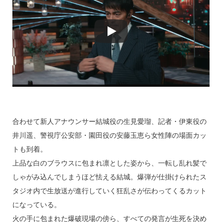
合わせて新人アナウンサー結城役の生見愛瑠、記者・伊東役の
井川遥、警視庁公安部・園田役の安藤玉恵ら女性陣の場面カッ
トも到着。
上品な白のブラウスに包まれ凛とした姿から、一転し乱れ髪で
しゃがみ込んでしまうほど怯える結城。爆弾が仕掛けられたス
タジオ内で生放送が進行していく狂乱さが伝わってくるカット
になっている。
火の手に包まれた爆破現場の傍ら、すべての発言が生死を決め