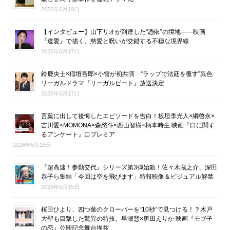
2026年6月19日
【インタビュー】山下リオが到達した“憑依”の境地――映画
『遺愛』で描く、慈愛と呪いが交錯する不穏な境界線
2026年6月17日
鈴鹿央士×稲垣吾郎×小雪が初共演 “ラップで法廷を覆す”異色
リーガルドラマ『リーガルビート』放送決定
2026年6月17日
言葉に出して後悔したエピソードを告白！板垣李光人×綱啓永×
吉川愛×MOMONA×森愁斗×西山智樹×柄本時生 映画『口に関す
るアンケート』口プレミア
2026年6月15日
『超高速！参勤交代』シリーズ第3弾始動！佐々木蔵之介、深田
恭子ら集結「今回は空を飛びます」特報映像＆ビジュアル解禁
2026年6月15日
桜田ひより、四つ葉のクローバーを“10秒”で見つける！？木戸
大聖も目撃した驚異の特技。早瀬憩×唐田えりか 映画『モブ子
の恋』公開記念舞台挨拶