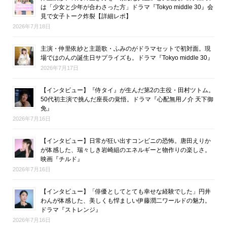
は「少女と少年が合わさった方」ドラマ『Tokyo middle 30』会
見で女子トーク炸裂【詳細レポ】
2026年7月18日
主演・仲里依紗と主題歌・ふみのがドラマセットで初対面。現
場ではのんの誕生日サプライズも。ドラマ『Tokyo middle 30』
2026年7月17日
【インタビュー】『侍タイ』が生んだ第2の主役・田村ツトム。
50代初主演で挑んだ座長の覚悟。ドラマ『心配無用ノ介 天下御
免』
2026年7月16日
【インタビュー】日常が狂い出すコンビニの恐怖。唐田えりか
が体感した、瑞々しき岩崎組のエネルギーと物作りの楽しさ。
映画『チルド』
2026年7月16日
【インタビュー】「俳優としてとても幸せな経験でした」円井
わんが体感した、美しくも悍ましい伊藤潤二ワールドの魅力。
ドラマ『ストレンジ』
2026年7月16日