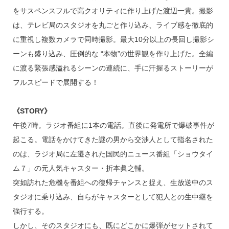
をサスペンスフルで高クオリティに作り上げた渡辺一貴。撮影
は、テレビ局のスタジオを丸ごと作り込み、ライブ感を徹底的
に重視し複数カメラで同時撮影。最大10分以上の長回し撮影シ
ーンも盛り込み、圧倒的な “本物”の世界観を作り上げた。全編
に渡る緊張感溢れるシーンの連続に、手に汗握るストーリーが
フルスピードで展開する！
《STORY》
午後7時。ラジオ番組に1本の電話。直後に発電所で爆破事件が
起こる。電話をかけてきた謎の男から交渉人として指名された
のは、ラジオ局に左遷された国民的ニュース番組「ショウタイ
ム７」の元人気キャスター・折本眞之輔。
突如訪れた危機を番組への復帰チャンスと捉え、生放送中のス
タジオに乗り込み、自らがキャスターとして犯人との生中継を
強行する。
しかし、そのスタジオにも、既にどこかに爆弾がセットされて