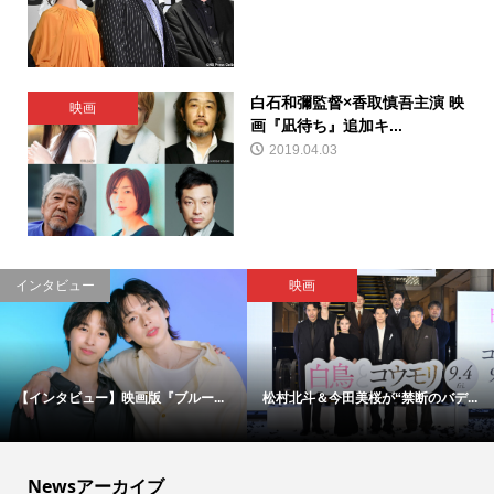
白石和彌監督×香取慎吾主演 映
映画
画『凪待ち』追加キ...
2019.04.03
インタビュー
映画
【インタビュー】映画版『ブルー...
松村北斗＆今田美桜が“禁断のバデ...
Newsアーカイブ