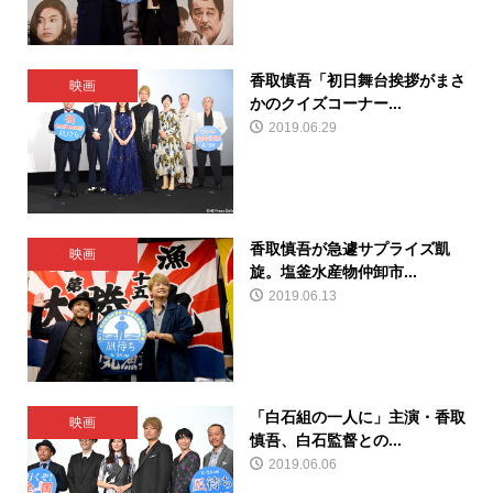
香取慎吾「初日舞台挨拶がまさ
映画
かのクイズコーナー...
2019.06.29
香取慎吾が急遽サプライズ凱
映画
旋。塩釜水産物仲卸市...
2019.06.13
「白石組の一人に」主演・香取
映画
慎吾、白石監督との...
2019.06.06