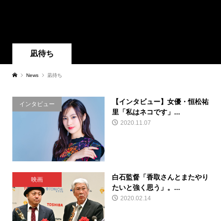
凪待ち
News
凪待ち
【インタビュー】女優・恒松祐
インタビュー
里「私はネコです」...
2020.11.07
白石監督「香取さんとまたやり
映画
たいと強く思う」。...
2020.02.14