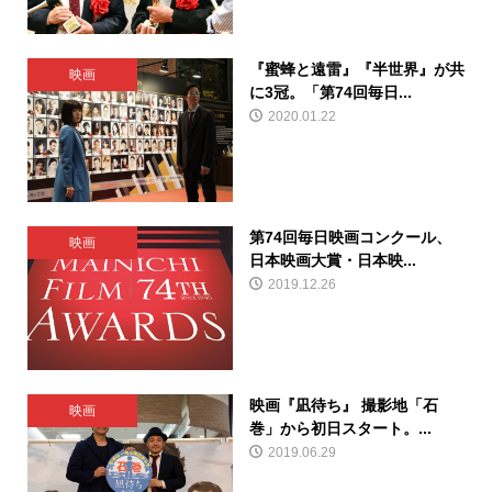
『蜜蜂と遠雷』『半世界』が共
映画
に3冠。「第74回毎日...
2020.01.22
第74回毎日映画コンクール、
映画
日本映画大賞・日本映...
2019.12.26
映画『凪待ち』 撮影地「石
映画
巻」から初日スタート。...
2019.06.29