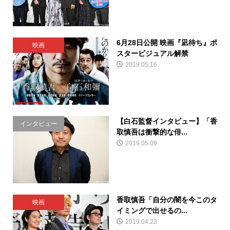
6月28日公開 映画『凪待ち』ポ
映画
スタービジュアル解禁
2019.05.16
【白石監督インタビュー】「香
インタビュー
取慎吾は衝撃的な俳...
2019.05.09
香取慎吾「自分の闇を今このタ
映画
イミングで出せるの...
2019.04.23