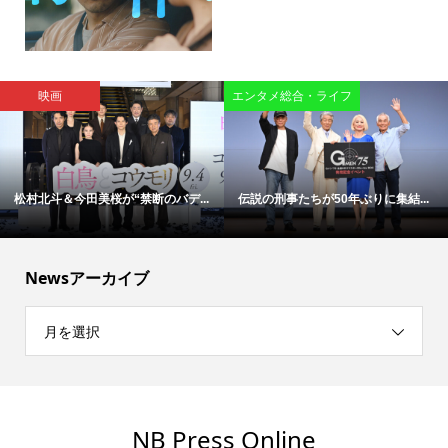
映画
エンタメ総合・ライフ
松村北斗＆今田美桜が“禁断のバデ...
伝説の刑事たちが50年ぶりに集結...
Newsアーカイブ
月を選択
NB Press Online