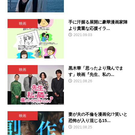
手に汗握る展開に豪華漫画家陣
映画
より貴重な応援イラ...
2021.09.03
黒木華「思ったより飛んでま
映画
す」映画『先生、私の...
2021.08.26
妻が夫の不倫を漫画化!?笑いと
映画
恐怖が入り混じる15...
2021.08.25