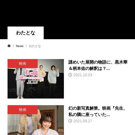
わたとな
News
わたとな
謎めいた展開の物語に、黒木華
映画
＆柄本佑の解釈は？...
2021.10.03
幻の新写真解禁。映画『先生、
映画
私の隣に座っていた...
2021.09.17