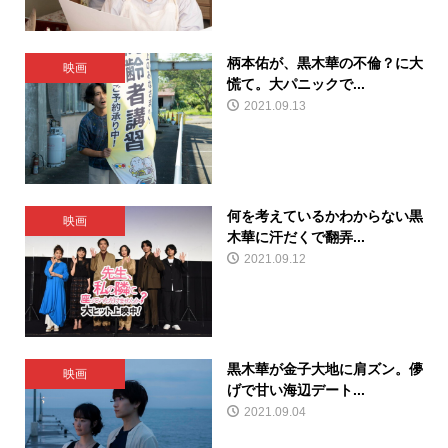
柄本佑が、黒木華の不倫？に大
映画
慌て。大パニックで...
2021.09.13
何を考えているかわからない黒
映画
木華に汗だくで翻弄...
2021.09.12
黒木華が金子大地に肩ズン。儚
映画
げで甘い海辺デート...
2021.09.04