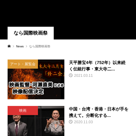
なら国際映画祭
News
なら国際映画祭
天平勝宝4年（752年）以来続
アート・展覧会
く伝統行事・東大寺二...
2021.03.11
中国・台湾・香港・日本が手を
映画
携えて。分断化する...
2020.11.03