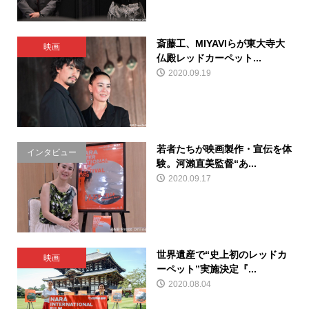
斎藤工、MIYAVIらが東大寺大
映画
仏殿レッドカーペット...
2020.09.19
若者たちが映画製作・宣伝を体
インタビュー
験。河瀨直美監督“あ...
2020.09.17
世界遺産で“史上初のレッドカ
映画
ーペット”実施決定『...
2020.08.04