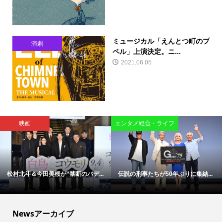
ミュージカル「えんとつ町のプ
演劇
ペル」上演決定。ニ...
2021.06.05
映画
エンタメ総合・ライフ
松村北斗＆今田美桜が“禁断のバデ...
伝説の刑事たちが50年ぶりに集結...
Newsアーカイブ