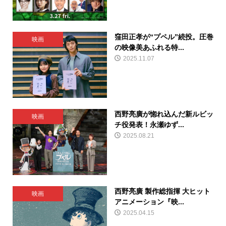
窪田正孝が“プペル”続投。圧巻
映画
の映像美あふれる特...
2025.11.07
西野亮廣が惚れ込んだ新ルビッ
映画
チ役発表！永瀬ゆず...
2025.08.21
西野亮廣 製作総指揮 大ヒット
映画
アニメーション『映...
2025.04.15