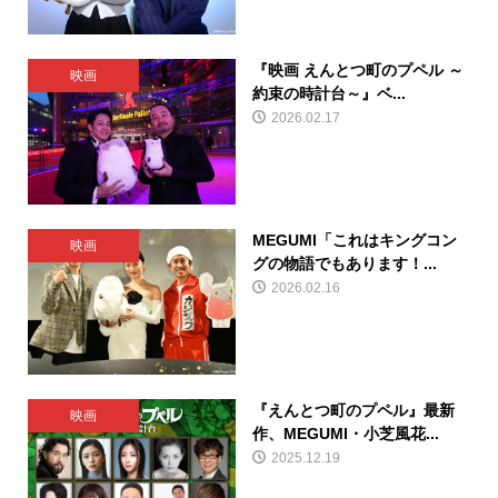
『映画 えんとつ町のプペル ～
映画
約束の時計台～』ベ...
2026.02.17
MEGUMI「これはキングコン
映画
グの物語でもあります！...
2026.02.16
『えんとつ町のプペル』最新
映画
作、MEGUMI・小芝風花...
2025.12.19