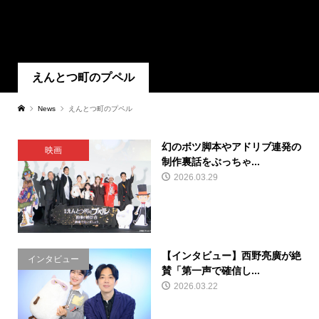
えんとつ町のプペル
News
えんとつ町のプペル
幻のボツ脚本やアドリブ連発の
映画
制作裏話をぶっちゃ...
2026.03.29
【インタビュー】西野亮廣が絶
インタビュー
賛「第一声で確信し...
2026.03.22