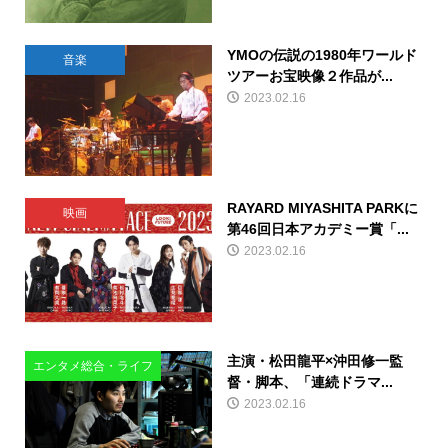
YMOの伝説の1980年ワールド
音楽
ツアーお宝映像２作品が...
2023.02.16
RAYARD MIYASHITA PARKに
映画
第46回日本アカデミー賞「...
2023.02.16
主演・松田龍平×沖田修一監
エンタメ総合・ライフ
督・脚本、「連続ドラマ...
2023.02.16