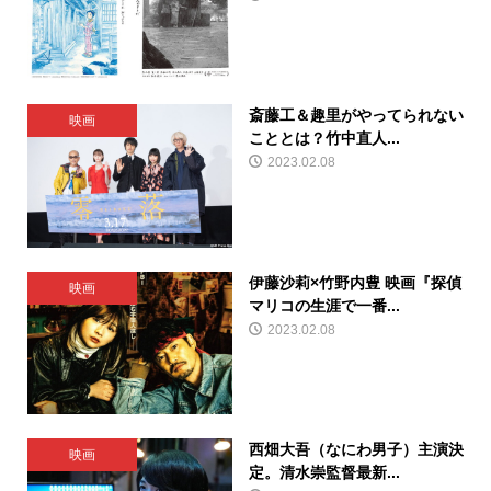
斎藤工＆趣里がやってられない
映画
こととは？竹中直人...
2023.02.08
伊藤沙莉×竹野内豊 映画『探偵
映画
マリコの生涯で一番...
2023.02.08
西畑大吾（なにわ男子）主演決
映画
定。清水崇監督最新...