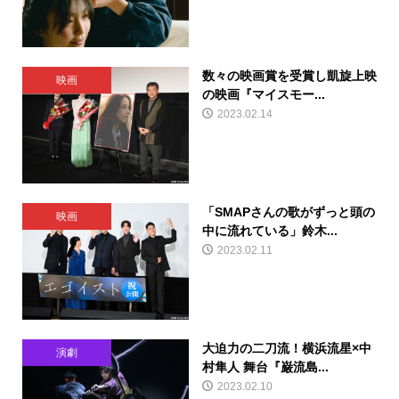
数々の映画賞を受賞し凱旋上映
映画
の映画『マイスモー...
2023.02.14
「SMAPさんの歌がずっと頭の
映画
中に流れている」鈴木...
2023.02.11
大迫力の二刀流！横浜流星×中
演劇
村隼人 舞台『巌流島...
2023.02.10