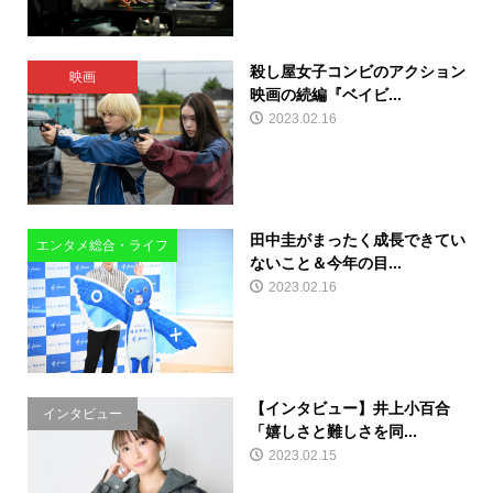
殺し屋女子コンビのアクション
映画
映画の続編『ベイビ...
2023.02.16
田中圭がまったく成長できてい
エンタメ総合・ライフ
ないこと＆今年の目...
2023.02.16
【インタビュー】井上小百合
インタビュー
「嬉しさと難しさを同...
2023.02.15