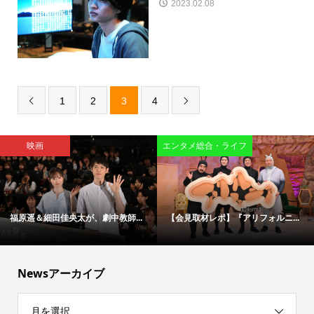
2023.02.08
1
2
3
4


映画
エンタメ総合・ライフ
福原遥＆細田佳央太が、劇中教師...
【会見取材レポ】『アリフォルニ...
Newsアーカイブ
月を選択