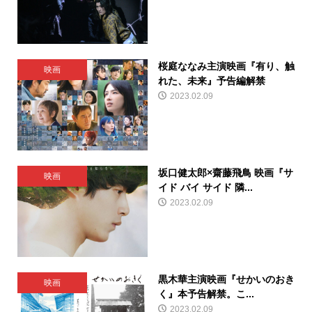
桜庭ななみ主演映画『有り、触
映画
れた、未来』予告編解禁
2023.02.09
坂口健太郎×齋藤飛鳥 映画『サ
映画
イド バイ サイド 隣...
2023.02.09
黒木華主演映画『せかいのおき
映画
く』本予告解禁。こ...
2023.02.09