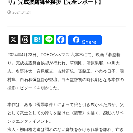
り』完成披露舞台挨拶【完全レポート】
2024.04.24
X
T
H
Li
F
Share
hr
at
n
a
2024年4月23日、TOHOシネマズ 六本木にて、映画『碁盤斬
e
e
e
c
り』完成披露舞台挨拶が行われ、草彅剛、清原果耶、中川大
a
n
e
志、奥野瑛太、音尾琢真、市村正親、斎藤工、小泉今日子、國
d
a
b
村隼、白石和彌監督が登壇。白石監督初の時代劇となる本作の
s
o
撮影エピソードを明かした。
o
k
本作は、ある《冤罪事件》によって娘と引き裂かれた男が、父
として武士としての誇りを賭けた《復讐》を描く、感動のリベ
ンジエンタテイメント。
浪人・柳田格之進は謂れのない嫌疑をかけられ藩を離れ、亡き