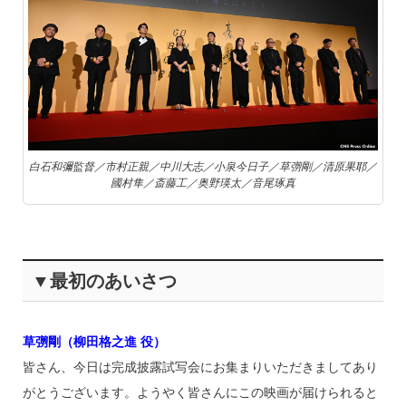
白石和彌監督／市村正親／中川大志／小泉今日子／草彅剛／清原果耶／
國村隼／斎藤工／奥野瑛太／音尾琢真
▼最初のあいさつ
草彅剛（柳田格之進 役）
皆さん、今日は完成披露試写会にお集まりいただきましてあり
がとうございます。ようやく皆さんにこの映画が届けられると