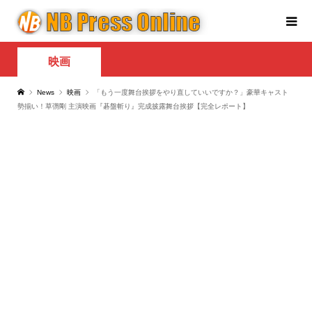
映画
News
映画
「もう一度舞台挨拶をやり直していいですか？」豪華キャスト
勢揃い！草彅剛 主演映画『碁盤斬り』完成披露舞台挨拶【完全レポート】