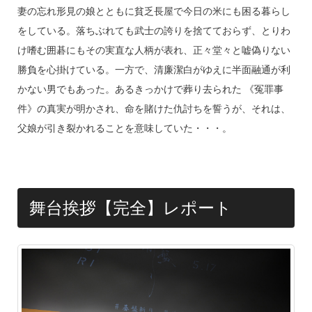
妻の忘れ形見の娘とともに貧乏長屋で今日の米にも困る暮らし
をしている。落ちぶれても武士の誇りを捨てておらず、とりわ
け嗜む囲碁にもその実直な人柄が表れ、正々堂々と嘘偽りない
勝負を心掛けている。一方で、清廉潔白がゆえに半面融通が利
かない男でもあった。あるきっかけで葬り去られた 《冤罪事
件》の真実が明かされ、命を賭けた仇討ちを誓うが、それは、
父娘が引き裂かれることを意味していた・・・。
舞台挨拶【完全】レポート