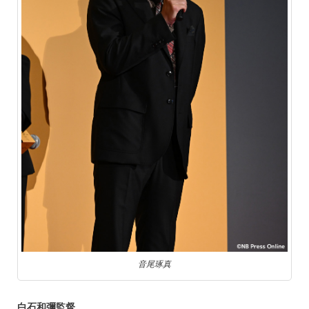
音尾琢真
白石和彌監督