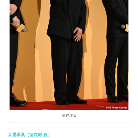
奥野瑛太
音尾琢真（徳次郎 役）