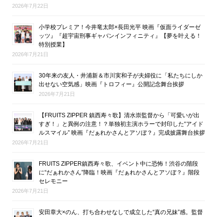
2026年7月22日
小学校プレミア！今井竜太郎×長田光平 映画『仮面ライダーゼ
ッツ』『超宇宙刑事ギャバンインフィニティ』【夢を叶える！
特別授業】
2026年7月21日
30年来の友人・井浦新＆市川実和子が夫婦役に「私たちにしか
出せない空気感」映画『トロフィー』公開記念舞台挨拶
2026年7月21日
【FRUITS ZIPPER 鎮西寿々歌】清水崇監督から「可愛いが出
すぎ！」と異例の注意！？単独初主演ホラーで封印した“アイド
ルスマイル” 映画『だぁれかさんとアソぼ？』完成披露舞台挨拶
2026年7月21日
FRUITS ZIPPER鎮西寿々歌、イベント中に恐怖！渋谷の階段
に“だぁれかさん”降臨！映画『だぁれかさんとアソぼ？』階段
セレモニー
2026年7月21日
安田章大×のん、打ち合わせなしで成立した“真の兄妹”感。監督