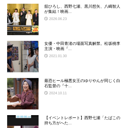
舘ひろし、西野七瀬、黒川想矢、八嶋智人
が集結！映画...
2026.06.23
女優・中田青渚の場面写真解禁。松坂桃李
主演・映画『...
2021.01.30
最恐ヒール極悪女王のゆりやんが同じく白
石監督の『十...
2024.10.11
【イベントレポート】西野七瀬「たばこの
持ち方がへた...