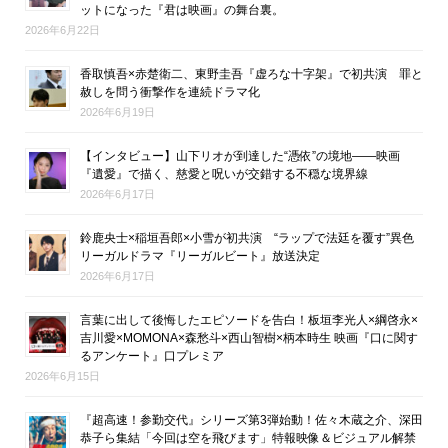
ットになった『君は映画』の舞台裏。
2026年6月22日
香取慎吾×赤楚衛二、東野圭吾『虚ろな十字架』で初共演 罪と
赦しを問う衝撃作を連続ドラマ化
2026年6月19日
【インタビュー】山下リオが到達した“憑依”の境地――映画
『遺愛』で描く、慈愛と呪いが交錯する不穏な境界線
2026年6月17日
鈴鹿央士×稲垣吾郎×小雪が初共演 “ラップで法廷を覆す”異色
リーガルドラマ『リーガルビート』放送決定
2026年6月17日
言葉に出して後悔したエピソードを告白！板垣李光人×綱啓永×
吉川愛×MOMONA×森愁斗×西山智樹×柄本時生 映画『口に関す
るアンケート』口プレミア
2026年6月15日
『超高速！参勤交代』シリーズ第3弾始動！佐々木蔵之介、深田
恭子ら集結「今回は空を飛びます」特報映像＆ビジュアル解禁