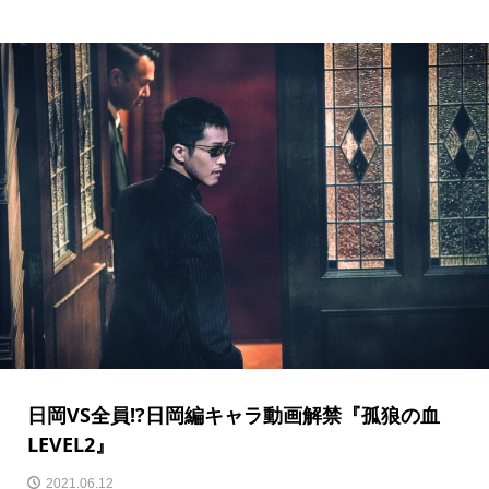
日岡VS全員!?日岡編キャラ動画解禁『孤狼の血
LEVEL2』
2021.06.12