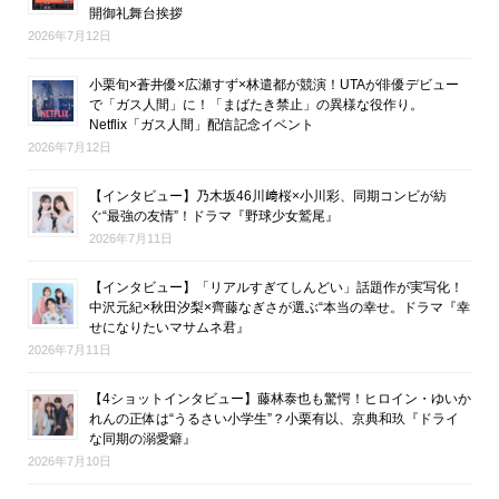
開御礼舞台挨拶
2026年7月12日
小栗旬×蒼井優×広瀬すず×林遣都が競演！UTAが俳優デビュー
で「ガス人間」に！「まばたき禁止」の異様な役作り。
Netflix「ガス人間」配信記念イベント
2026年7月12日
【インタビュー】乃木坂46川﨑桜×小川彩、同期コンビが紡
ぐ“最強の友情”！ドラマ『野球少女鷲尾』
2026年7月11日
【インタビュー】「リアルすぎてしんどい」話題作が実写化！
中沢元紀×秋田汐梨×齊藤なぎさが選ぶ“本当の幸せ。ドラマ『幸
せになりたいマサムネ君』
2026年7月11日
【4ショットインタビュー】藤林泰也も驚愕！ヒロイン・ゆいか
れんの正体は“うるさい小学生”？小栗有以、京典和玖『ドライ
な同期の溺愛癖』
2026年7月10日