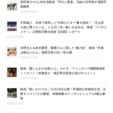
安田章大×のんW主演映画『平行と垂直』兄妹の日常映す場面写
真解禁
2026年7月6日
中島健人、全身で表現した“令和のスター”像を熱弁！「次は君
の波に乗りたいな」と七夕に甘い願いを込める。映画『ラブ≠コ
メディ』公開初日舞台挨拶【詳細】レポート
2026年7月4日
吉野北人＆鈴木愛理、最愛の人に隠した“裏の顔”…映画『昨夜
は殺れたかも』場面写真13点一挙公開
2026年7月3日
映画『藁にもすがる獣たち』カナダ・ファンタジア国際映画祭
ノミネート！鈴鹿央士・城定秀夫監督が喜びのコメント
2026年7月3日
映画『呪いのスマホ』11月13日公開！早瀬憩が単独初主演、主
要キャスト7人が解禁。特報映像＆ティザービジュアル6種も解
禁
2026年7月2日