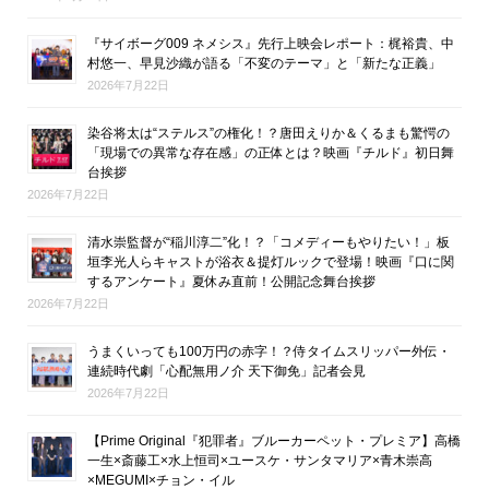
『サイボーグ009 ネメシス』先行上映会レポート：梶裕貴、中
村悠一、早見沙織が語る「不変のテーマ」と「新たな正義」
2026年7月22日
染谷将太は“ステルス”の権化！？唐田えりか＆くるまも驚愕の
「現場での異常な存在感」の正体とは？映画『チルド』初日舞
台挨拶
2026年7月22日
清水崇監督が“稲川淳二”化！？「コメディーもやりたい！」板
垣李光人らキャストが浴衣＆提灯ルックで登場！映画『口に関
するアンケート』夏休み直前！公開記念舞台挨拶
2026年7月22日
うまくいっても100万円の赤字！？侍タイムスリッパー外伝・
連続時代劇「心配無用ノ介 天下御免」記者会見
2026年7月22日
【Prime Original『犯罪者』ブルーカーペット・プレミア】高橋
一生×斎藤工×水上恒司×ユースケ・サンタマリア×青木崇高
×MEGUMI×チョン・イル