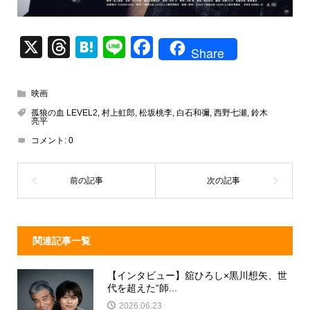
X
T
H
Li
F
Share
hr
at
n
a
e
e
e
c
映画
a
n
e
孤狼の血 LEVEL2
,
村上虹郎
,
松坂桃李
,
白石和彌
,
西野七瀬
,
鈴木
亮平
d
a
b
コメント:
0
s
o
o
k
関連記事一覧
【インタビュー】舘ひろし×黒川想矢、世
代を超えた“師...
2026.06.23