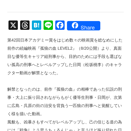
X
T
H
Li
F
Share
hr
at
n
a
第42回日本アカデミー賞をはじめ数々の映画賞を総なめにした
e
e
e
c
前作の続編映画『孤狼の血 LEVEL2』（8/20公開）より、真面
a
n
e
目な優等生キャリア組刑事から、目的のためには手段も選ばな
d
a
b
い孤高の刑事へとレベルアップした日岡（松坂桃李）のキャラ
s
o
クター動画が解禁となった。
o
k
解禁となったのは、前作『孤狼の血』の相棒であった伝説の刑
事・大上に振り回されながらもがく優等生刑事・日岡が、次第
に広島・呉原の街の治安を背負う一匹狼の刑事へと覚醒してい
く様を描いた動画。
風貌も、凶暴さもすべてがレベルアップし、己の信じる道の為
には「戦争しよう思うちょるんじゃ」と言うほど振り切れた日