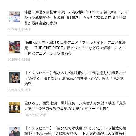
俳優・声優を目指す12歳〜25歳対象「OPALIS」第2弾オーディ
ション募集開始、育成費用は無料。今泉力哉監督＆門脇康平監
督が最終審査に参加
2026年6月24日
Netflixが世界へ届ける日本アニメ『フールナイト』アニメ化決
定、『THE ONE PIECE』新ビジュアルなど続々解禁。アヌシ
ー国際アニメーション映画祭
2026年6月24日
【インタビュー】舘ひろし×黒川想矢、世代を超えた“師弟バデ
ィ”が語る「演じない」演技論と再共演への夢。映画『免許返
納!?』
2026年6月23日
舘ひろし、西野七瀬、黒川想矢、八嶋智人が集結！映画『免許
返納!?』公開前夜祭で爆笑の“返納”エピソードを告白
2026年6月23日
【インタビュー】「自分たちが映画の中にいる」メタ構造の衝
撃！伊藤万理華×井之脇海が語る、 下北沢の街が巨大な映画セ