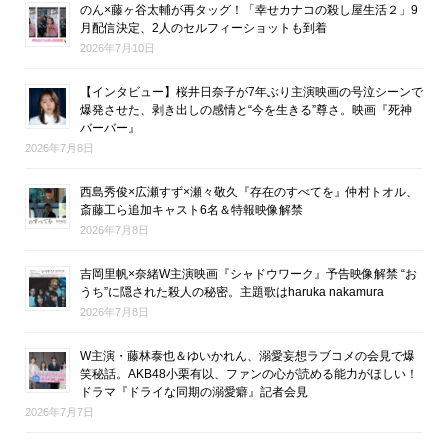
のん×藤ヶ谷太輔が再タッグ！「幸せカナコの殺し屋生活２」9
月配信決定、2人のセルフィーショットも到着
2026年7月10日
【インタビュー】桜井日奈子が7年ぶり主演映画の号泣シーンで
爆発させた、剥き出しの感情と“今を生きる”尊さ。映画『死神
バーバー』
2026年7月8日
西島秀俊×広瀬すず×瀬々敬久『存在のすべてを』仲村トオル、
斎藤工ら追加キャスト6名＆特報映像解禁
2026年7月8日
吉岡里帆×奈緒W主演映画『シャドウワーク』予告映像解禁 “お
うち”に隠された殺人の秘密。主題歌はharuka nakamura
2026年7月8日
W主演・藤林泰也＆ゆいかれん、溺愛妄想ラブコメの会見で爆
笑秘話。AKB48小栗有以、ファンの心が読める能力がほしい！
ドラマ『ドライな同期の溺愛癖』記者会見
2026年7月7日