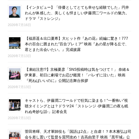
【インタビュー】「俳優としてとても幸せな経験でした」円井
わんが体感した、美しくも悍ましい伊藤潤二ワールドの魅力。
ドラマ『ストレンジ』
2026年7月16日
【福原遥＆出口夏希】大ヒット作『あの花』続編に驚き！777
本の百合に囲まれた“百合プレミア” 映画『あの星が降る丘で、
君とまた出会いたい。』完成披露
2026年7月13日
【凍結注意!?】京極夏彦「SNS投稿時は気をつけて！」 奈緒＆
伊東蒼、初日に劇場でお忍び鑑賞！「バレずに泣いた」映画
『死ねばいいのに』公開記念舞台挨拶
2026年7月13日
キャストら、伊藤潤二ワールドで狂気に染まる！“一番怖い”視
聴タイミングとは？ドラマ24「ストレンジ -伊藤潤二の夜も眠
れぬ奇妙な話-」記者会見
2026年7月13日
菅田将暉、天才軍師役も「国語は2点」と自虐！？本木雅弘は司
会を差し置いて監督を質問攻め！吉高由里子 映画『黒牢城』公