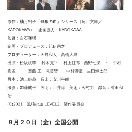
原作：柚月裕子「孤狼の血」シリーズ（角川文庫／
KADOKAWA） 企画協力：KADOKAWA
監督：白石和彌
企画・プロデュース：紀伊宗之
プロデューサー：天野和人 高橋大典
出演：松坂桃李 鈴木亮平 村上虹郎 西野七瀬 ・ 中村
梅雀 ・ 斎藤 工 滝藤賢一 中村獅童 吉田鋼太郎
脚本：池上純哉 音楽：安川午朗
撮影：加藤航平 照明：川井稔 美術：今村力 録音：浦田和
治
(C)2021「孤狼の血 LEVEL2」製作委員会
８月２０日（金）全国公開