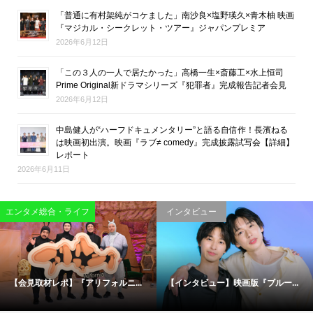
「普通に有村架純がコケました」南沙良×塩野瑛久×青木柚 映画
『マジカル・シークレット・ツアー』ジャパンプレミア
2026年6月12日
「この３人の一人で居たかった」高橋一生×斎藤工×水上恒司
Prime Original新ドラマシリーズ『犯罪者』完成報告記者会見
2026年6月12日
中島健人が“ハーフドキュメンタリー”と語る自信作！長濱ねる
は映画初出演。映画『ラブ≠ comedy』完成披露試写会【詳細】
レポート
2026年6月11日
映画
エンタメ総合・ライフ
松村北斗＆今田美桜が“禁断のバデ...
伝説の刑事たちが50年ぶりに集結...