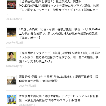
【全校生徒が絶叫と熱狂！】板垣李光人、綱啓永、
MOMONA(ME:I)ら豪華キャストが高校にサプライズ降臨！映画
『口に関するアンケート』学校サプライズイベント詳細レポー
ト
2026年6月29日
8年越しの約束！稲垣・草彅・香取が集結！映画『バナ穴 BANA
🕳ANA』舞台挨拶で、新しい地図の3人が見せた最高の空気感
【詳細レポート】
2026年6月28日
【稲垣吾郎インタビュー】8年越しの約束が結実！新しい地図の
３人が放つ「観る者の想像力で完成する」唯一無二の物語。映
画『バナ穴 BANA🕳ANA』
2026年6月25日
西島秀俊×満島ひかり 映画『時には懺悔を』場面写真解禁 探
偵殺害事件が導く“奇跡の物語”
2026年6月25日
香取慎吾主演映画『高校生家族』ティザービジュアル＆特報解
禁 家族全員高校生の“青春フルスロットル”開幕
2026年6月25日