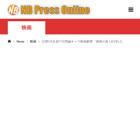
映画
News
映画
日岡VS全員!?日岡編キャラ動画解禁『孤狼の血 LEVEL2』