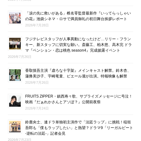
「涙の先に救いがある」椎名零監督最新作『いってらっしゃい
の花』池袋シネマ・ロサで満員御礼の初日舞台挨拶レポート
2026年7月28日
フジテレビスタッフが人事異動になったけど…リリー・フラン
キー、新スタッフに切実な願い。斎藤工、柏木悠、高木完 ドラ
マ『ペンション・恋は桃色 season4』完成披露イベント
2026年7月26日
香取慎吾主演『虚ろな十字架』メインキャスト解禁。鈴木杏、
蓮佛美沙子、宇崎竜童、ピエール瀧が出演。特報映像も解禁
2026年7月26日
FRUITS ZIPPER・鎮西寿々歌、サプライズメッセージに号泣！
映画『だぁれかさんとアソぼ？』公開前夜祭
2026年7月24日
鈴鹿央士、連ドラ単独初主演作で「法廷ラップ」に挑戦！稲垣
吾郎も「僕もラップしたい」と熱望？ドラマ9「リーガルビート
-逆転の法廷-」記者会見
2026年7月23日