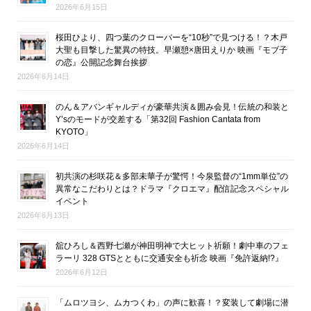
2026年6月15日
桜田ひより、四つ葉のクローバーを“10秒”で見つける！？木戸
大聖も目撃した驚異の特技。早瀬憩×唐田えりか 映画『モブ子
の恋』公開記念舞台挨拶
2026年6月14日
のん＆アバンギャルディが豪華共演＆囲み会見！伝統の和装と
Y’sのモードが交差する「第32回 Fashion Cantata from
KYOTO」
2026年6月14日
初共演の杉咲花＆多部未華子が驚愕！今泉監督の“1mm単位”の
異常なこだわりとは？ドラマ『クロエマ』配信記念スペシャル
イベント
2026年6月13日
舘ひろし＆西野七瀬が神田明神で大ヒット祈願！劇中車のフェ
ラーリ 328 GTSとともに交通安全も祈念 映画『免許返納!?』
2026年6月12日
「ムロツヨシ、ムカつくわ」の声に歓喜！？変装して劇場に潜