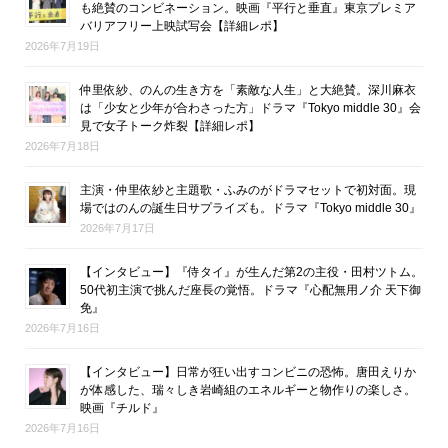
も絶賛のコンビネーション。映画『平行と垂直』東京プレミア
バリアフリー上映試写会【詳細レポ】
2026年7月19日
仲里依紗、のんの生き方を「素敵な人生」と大絶賛。深川麻衣
は「少女と少年が合わさった方」ドラマ『Tokyo middle 30』会
見で女子トーク炸裂【詳細レポ】
2026年7月18日
主演・仲里依紗と主題歌・ふみのがドラマセットで初対面。現
場ではのんの誕生日サプライズも。ドラマ『Tokyo middle 30』
2026年7月17日
【インタビュー】『侍タイ』が生んだ第2の主役・田村ツトム。
50代初主演で挑んだ座長の覚悟。ドラマ『心配無用ノ介 天下御
免』
2026年7月16日
【インタビュー】日常が狂い出すコンビニの恐怖。唐田えりか
が体感した、瑞々しき岩崎組のエネルギーと物作りの楽しさ。
映画『チルド』
2026年7月16日