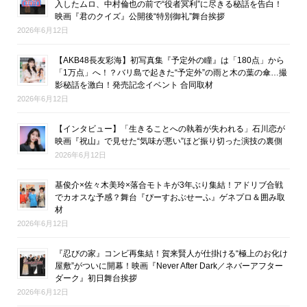
入したムロ、中村倫也の前で“役者冥利”に尽きる秘話を告白！
映画『君のクイズ』公開後“特別御礼”舞台挨拶
2026年6月12日
【AKB48長友彩海】初写真集『予定外の瞳』は「180点」から
「1万点」へ！？バリ島で起きた“予定外”の雨と木の葉の傘…撮
影秘話を激白！発売記念イベント 合同取材
2026年6月12日
【インタビュー】「生きることへの執着が失われる」石川恋が
映画『祝山』で見せた“気味が悪い”ほど振り切った演技の裏側
2026年6月12日
基俊介×佐々木美玲×落合モトキが3年ぶり集結！アドリブ合戦
でカオスな予感？舞台『ぴーすおぶせーふ』ゲネプロ＆囲み取
材
2026年6月12日
『忍びの家』コンビ再集結！賀来賢人が仕掛ける“極上のお化け
屋敷”がついに開幕！映画『Never After Dark／ネバーアフター
ダーク』初日舞台挨拶
2026年6月12日