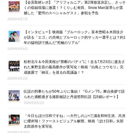
【会見取材レポ】『アリフォルニア』第2弾放送決定し、さっそ
くの収録現場に激震！？くりぃむ有田、Snow Man深澤らが震
撼した「驚愕のスペシャルゲスト」参戦を予告
2026年8月7日
【インタビュー】映画版『ブルーロック』富本惣昭＆木田佳介
が語る「エゴ」の共鳴とブルーロック的サッカー選手とは？約1
年の猛特訓で挑んだ“究極のリアル”
2026年8月6日
松村北斗＆今田美桜が“禁断のバディ”に！去る7月23日に逝去さ
れた東野圭吾の最高傑作が実写化！映画『白鳥とコウモリ』完
成披露で「納豆」を巡る白黒議論！？
2026年8月2日
伝説の刑事たちが50年ぶりに集結！『Gメン’75』舞台挨拶で語
られた過酷過ぎる撮影秘話と丹波哲郎伝説【詳細レポート】
2026年8月2日
「今日もぼけ日和ですね」―大竹しのぶ×三浦友和W主演、共演
に櫻井翔！ファーストビジュアル解禁。映画『ぼけ日和』矢部
太郎原作を実写化
2026年7月28日