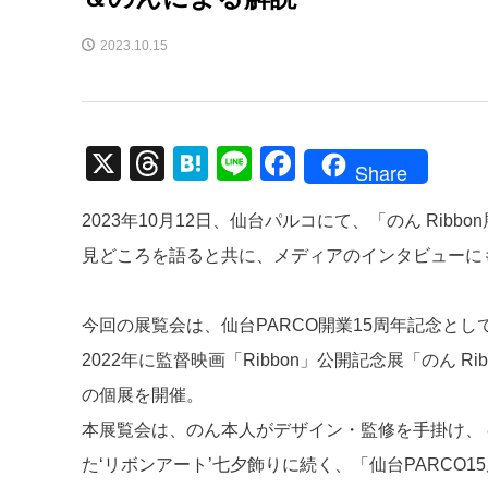
2023.10.15
X
T
H
Li
F
Share
hr
at
n
a
2023年10月12日、仙台パルコにて、「のん Ri
e
e
e
c
見どころを語ると共に、メディアのインタビューに
a
n
e
d
a
b
今回の展覧会は、仙台PARCO開業15周年記念として企
s
o
2022年に監督映画「Ribbon」公開記念展「のん R
o
の個展を開催。
k
本展覧会は、のん本人がデザイン・監修を手掛け、 
た‘リボンアート’七夕飾りに続く、「仙台PARCO