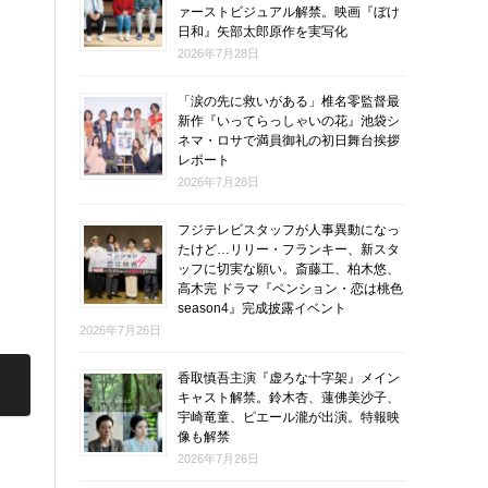
ァーストビジュアル解禁。映画『ぼけ
日和』矢部太郎原作を実写化
2026年7月28日
「涙の先に救いがある」椎名零監督最
新作『いってらっしゃいの花』池袋シ
ネマ・ロサで満員御礼の初日舞台挨拶
レポート
2026年7月28日
フジテレビスタッフが人事異動になっ
たけど…リリー・フランキー、新スタ
ッフに切実な願い。斎藤工、柏木悠、
高木完 ドラマ『ペンション・恋は桃色
season4』完成披露イベント
2026年7月26日
香取慎吾主演『虚ろな十字架』メイン
キャスト解禁。鈴木杏、蓮佛美沙子、
宇崎竜童、ピエール瀧が出演。特報映
像も解禁
2026年7月26日