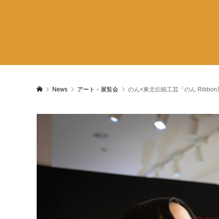
News
アート・展覧会
のん×東北伝統工芸「のん Ribb