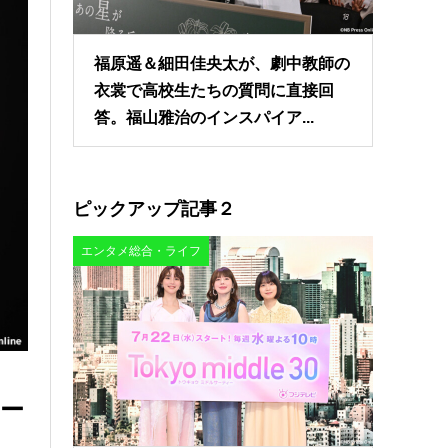
福原遥＆細田佳央太が、劇中教師の
衣裳で高校生たちの質問に直接回
答。福山雅治のインスパイア...
ピックアップ記事２
エンタメ総合・ライフ
ュー