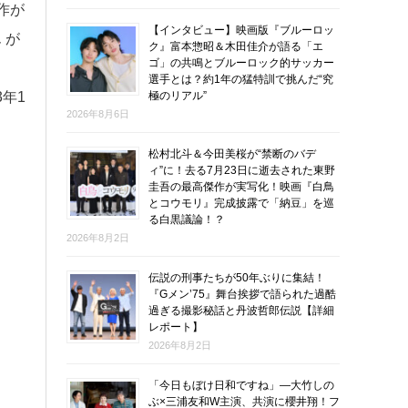
作が
【インタビュー】映画版『ブルーロッ
 が
ク』富本惣昭＆木田佳介が語る「エ
ゴ」の共鳴とブルーロック的サッカー
選手とは？約1年の猛特訓で挑んだ“究
極のリアル”
年1
2026年8月6日
。
松村北斗＆今田美桜が“禁断のバデ
ィ”に！去る7月23日に逝去された東野
圭吾の最高傑作が実写化！映画『白鳥
とコウモリ』完成披露で「納豆」を巡
る白黒議論！？
2026年8月2日
伝説の刑事たちが50年ぶりに集結！
『Gメン’75』舞台挨拶で語られた過酷
過ぎる撮影秘話と丹波哲郎伝説【詳細
レポート】
2026年8月2日
「今日もぼけ日和ですね」―大竹しの
ぶ×三浦友和W主演、共演に櫻井翔！フ