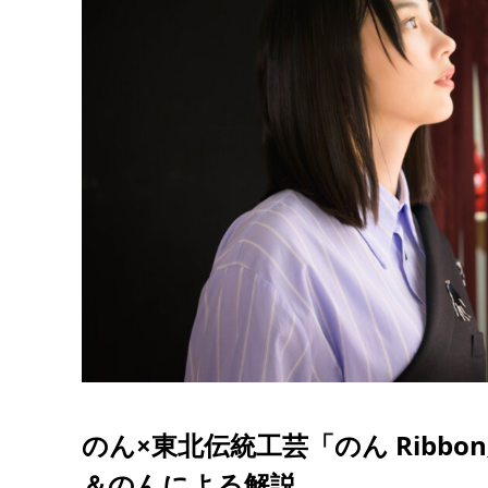
のん×東北伝統工芸「のん Ribb
＆のんによる解説