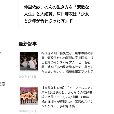
仲里依紗、のんの生き方を「素敵な
人生」と大絶賛。深川麻衣は「少女
と少年が合わさった方」ド...
最新記事
場。
福原遥＆細田佳央太が、劇中教師の衣
裳で高校生たちの質問に直接回答。福
山雅治のインスパイアムービーも公
開。映画『あの星が降る丘で、君とま
た出会いたい。』高校生限定プレミア
」、
2026年8月8日
2度
【会見取材レポ】『アリフォルニア』
第2弾放送決定し、さっそくの収録現
場に激震！？くりぃむ有田、Snow
し
Man深澤らが震撼した「驚愕のスペシ
ャルゲスト」参戦を予告
2026年8月7日