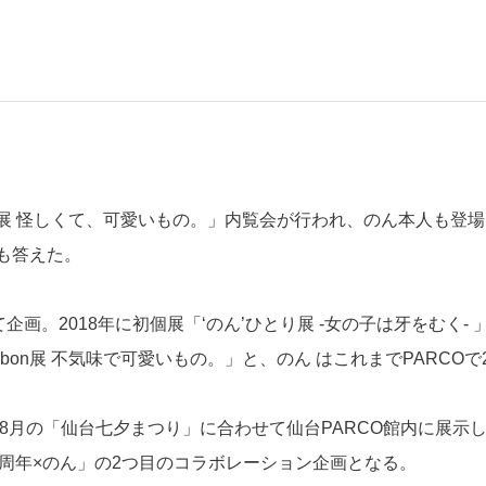
bbon展 怪しくて、可愛いもの。」内覧会が行われ、のん本人も登
も答えた。
画。2018年に初個展「‘のん’ひとり展 -女の子は牙をむく- 
ibbon展 不気味で可愛いもの。」と、のん はこれまでPARCOで
8月の「仙台七夕まつり」に合わせて仙台PARCO館内に展示
15周年×のん」の2つ目のコラボレーション企画となる。