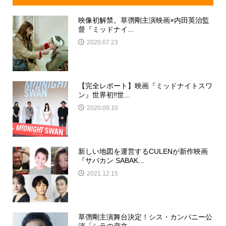
映像初解禁。草彅剛主演映画×内田英治監
督『ミッドナイ...
2020.07.23
【完全レポート】映画『ミッドナイトスワ
ン』世界初‼世...
2020.09.10
新しい地図を運営するCULENが新作映画
『サバカン SABAK...
2021.12.15
草彅剛主演舞台決定！シス・カンパニー公
演「シラの恋文」