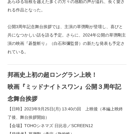
あらゆる垣根を越えた多くの方々の感動の声が溢れ、長く愛さ
れる作品となった。
公開3周年記念舞台挨拶では、主演の草彅剛が登壇し、喜びと
共になつかしい話を語る予定。さらに、2024年公開の草彅剛主
演の映画『碁盤斬り』（白石和彌監督）の新たな発表も予定さ
れている。
邦画史上初の超ロングラン上映！
映画『ミッドナイトスワン』公開３周年記
念舞台挨拶
【日時】2023年9月25日(月) 13:40の回 上映後（本編上映終
了後、舞台挨拶開始）
【会場】TOHOシネマズ 日比谷／SCREEN12
【登壇者】草彅剛（予定／敬称略）