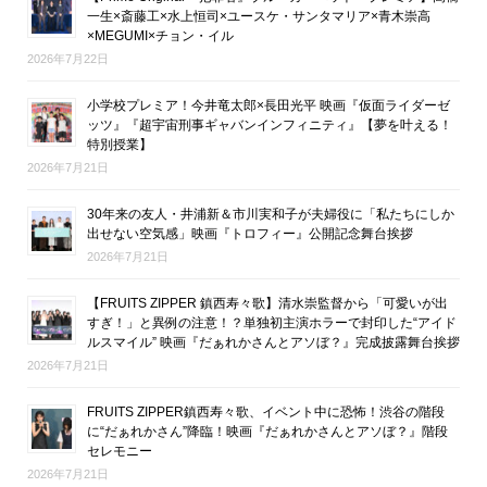
一生×斎藤工×水上恒司×ユースケ・サンタマリア×青木崇高
×MEGUMI×チョン・イル
2026年7月22日
小学校プレミア！今井竜太郎×長田光平 映画『仮面ライダーゼ
ッツ』『超宇宙刑事ギャバンインフィニティ』【夢を叶える！
特別授業】
2026年7月21日
30年来の友人・井浦新＆市川実和子が夫婦役に「私たちにしか
出せない空気感」映画『トロフィー』公開記念舞台挨拶
2026年7月21日
【FRUITS ZIPPER 鎮西寿々歌】清水崇監督から「可愛いが出
すぎ！」と異例の注意！？単独初主演ホラーで封印した“アイド
ルスマイル” 映画『だぁれかさんとアソぼ？』完成披露舞台挨拶
2026年7月21日
FRUITS ZIPPER鎮西寿々歌、イベント中に恐怖！渋谷の階段
に“だぁれかさん”降臨！映画『だぁれかさんとアソぼ？』階段
セレモニー
2026年7月21日