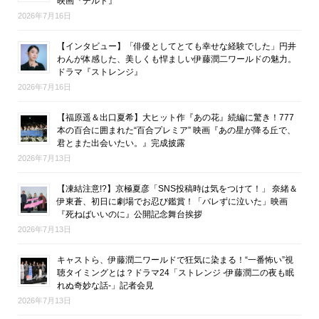
映画『チルド』
2026年7月16日
【インタビュー】「俳優としてとても幸せな経験でした」円井
わんが体感した、美しくも悍ましい伊藤潤二ワールドの魅力。
ドラマ『ストレンジ』
2026年7月16日
【福原遥＆出口夏希】大ヒット作『あの花』続編に驚き！777
本の百合に囲まれた“百合プレミア” 映画『あの星が降る丘で、
君とまた出会いたい。』完成披露
2026年7月13日
【凍結注意!?】京極夏彦「SNS投稿時は気をつけて！」 奈緒＆
伊東蒼、初日に劇場でお忍び鑑賞！「バレずに泣いた」映画
『死ねばいいのに』公開記念舞台挨拶
2026年7月13日
キャストら、伊藤潤二ワールドで狂気に染まる！“一番怖い”視
聴タイミングとは？ドラマ24「ストレンジ -伊藤潤二の夜も眠
れぬ奇妙な話-」記者会見
2026年7月13日