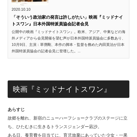
2020.10.10
「そういう政治家の発言は許しがたい」映画『ミッドナイ
トスワン』日本外国特派員協会記者会見
公開中の映画『ミッドナイトスワン』。欧米、アジア、中東などの海
外メディアから会見開催を望む声が日本外国特派員協会に多数あり、
10月9日、主演：草彅剛、本作の脚本・監督を務めた内田英治が日本
外国特派員協会の記者会見に登壇した。...
映画『ミッドナイトスワン』
あらすじ
故郷を離れ、新宿のニューハーフショークラブのステージに立
ち、ひたむきに生きるトランスジェンダー凪沙。
ある日、養育費を目当てに、育児放棄にあっていた少女・一果