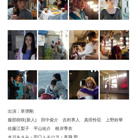
出演：草彅剛
服部樹咲(新人) 田中俊介 吉村界人 真田怜臣 上野鈴華
佐藤江梨子 平山祐介 根岸季衣
水川あさみ・田口トモロヲ・真飛 聖