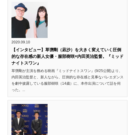
2020.09.10
【インタビュー】草彅剛（凪沙）を大きく変えていく圧倒
的な存在感の新人女優・服部樹咲×内田英治監督。『ミッド
ナイトスワン』
草彅剛が主演を務める映画『ミッドナイトスワン』(9/25公開)より、
内田英治監督と、新人ながら、圧倒的な存在感と見事なバレエダンス
を劇中披露している服部樹咲（14歳）に、本作出演について話を伺
った。...