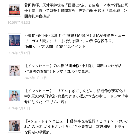
菅田将暉、天才軍師役も「国語は2点」と自虐！？本木雅弘は司
会を差し置いて監督を質問攻め！吉高由里子 映画『黒牢城』公
開御礼舞台挨拶
2026年7月12日
小栗旬×蒼井優×広瀬すず×林遣都が競演！UTAが俳優デビュー
で「ガス人間」に！「まばたき禁止」の異様な役作り。
Netflix「ガス人間」配信記念イベント
2026年7月12日
【インタビュー】乃木坂46川﨑桜×小川彩、同期コンビが紡
ぐ“最強の友情”！ドラマ『野球少女鷲尾』
2026年7月11日
【インタビュー】「リアルすぎてしんどい」話題作が実写化！
中沢元紀×秋田汐梨×齊藤なぎさが選ぶ“本当の幸せ。ドラマ『幸
せになりたいマサムネ君』
2026年7月11日
【4ショットインタビュー】藤林泰也も驚愕！ヒロイン・ゆいか
れんの正体は“うるさい小学生”？小栗有以、京典和玖『ドライ
な同期の溺愛癖』