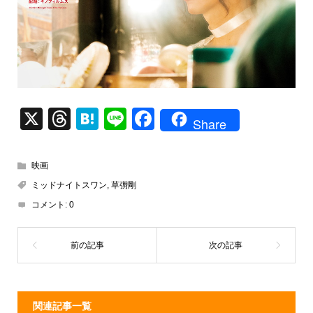
X
T
H
Li
F
Share
hr
at
n
a
e
e
e
c
映画
a
n
e
ミッドナイトスワン
,
草彅剛
d
a
b
コメント:
0
s
o
o
k
関連記事一覧