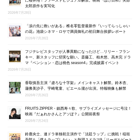
に櫻井翔！ファーストビジュアル解禁。映画『ぼけ日和』矢部
太郎原作を実写化
2026年7月28日
「涙の先に救いがある」椎名零監督最新作『いってらっしゃい
の花』池袋シネマ・ロサで満員御礼の初日舞台挨拶レポート
2026年7月28日
フジテレビスタッフが人事異動になったけど…リリー・フラン
キー、新スタッフに切実な願い。斎藤工、柏木悠、高木完 ドラ
マ『ペンション・恋は桃色 season4』完成披露イベント
2026年7月26日
香取慎吾主演『虚ろな十字架』メインキャスト解禁。鈴木杏、
蓮佛美沙子、宇崎竜童、ピエール瀧が出演。特報映像も解禁
2026年7月26日
FRUITS ZIPPER・鎮西寿々歌、サプライズメッセージに号泣！
映画『だぁれかさんとアソぼ？』公開前夜祭
2026年7月24日
鈴鹿央士、連ドラ単独初主演作で「法廷ラップ」に挑戦！稲垣
吾郎も「僕もラップしたい」と熱望？ドラマ9「リーガルビート