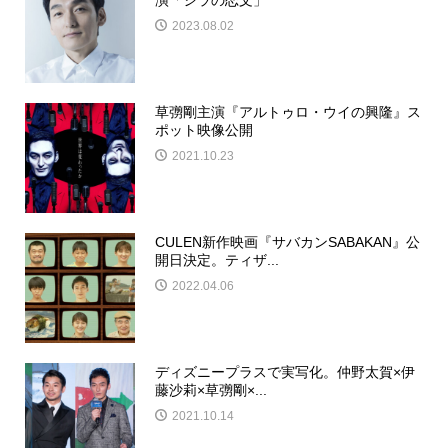
2023.08.02
草彅剛主演『アルトゥロ・ウイの興隆』ス
ポット映像公開
2021.10.23
CULEN新作映画『サバカンSABAKAN』公
開日決定。ティザ...
2022.04.06
ディズニープラスで実写化。仲野太賀×伊
藤沙莉×草彅剛×...
2021.10.14