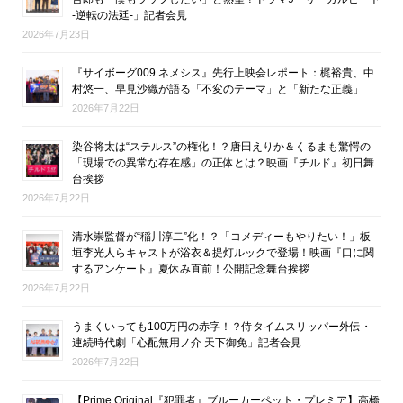
-逆転の法廷-」記者会見
2026年7月23日
『サイボーグ009 ネメシス』先行上映会レポート：梶裕貴、中
村悠一、早見沙織が語る「不変のテーマ」と「新たな正義」
2026年7月22日
染谷将太は“ステルス”の権化！？唐田えりか＆くるまも驚愕の
「現場での異常な存在感」の正体とは？映画『チルド』初日舞
台挨拶
2026年7月22日
清水崇監督が“稲川淳二”化！？「コメディーもやりたい！」板
垣李光人らキャストが浴衣＆提灯ルックで登場！映画『口に関
するアンケート』夏休み直前！公開記念舞台挨拶
2026年7月22日
うまくいっても100万円の赤字！？侍タイムスリッパー外伝・
連続時代劇「心配無用ノ介 天下御免」記者会見
2026年7月22日
【Prime Original『犯罪者』ブルーカーペット・プレミア】高橋