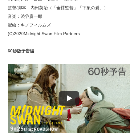
監督/脚本 内田英治（「全裸監督」「下衆の愛」）
音楽：渋谷慶一郎
配給：キノフィルムズ
(C)2020Midnight Swan Film Partners
60秒版予告編