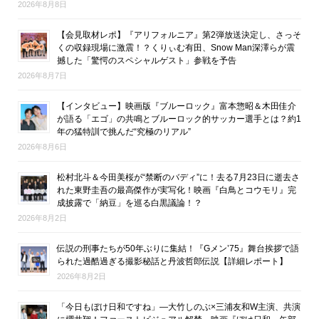
2026年8月8日
【会見取材レポ】『アリフォルニア』第2弾放送決定し、さっそ
くの収録現場に激震！？くりぃむ有田、Snow Man深澤らが震
撼した「驚愕のスペシャルゲスト」参戦を予告
2026年8月7日
【インタビュー】映画版『ブルーロック』富本惣昭＆木田佳介
が語る「エゴ」の共鳴とブルーロック的サッカー選手とは？約1
年の猛特訓で挑んだ“究極のリアル”
2026年8月6日
松村北斗＆今田美桜が“禁断のバディ”に！去る7月23日に逝去さ
れた東野圭吾の最高傑作が実写化！映画『白鳥とコウモリ』完
成披露で「納豆」を巡る白黒議論！？
2026年8月2日
伝説の刑事たちが50年ぶりに集結！『Gメン’75』舞台挨拶で語
られた過酷過ぎる撮影秘話と丹波哲郎伝説【詳細レポート】
2026年8月2日
「今日もぼけ日和ですね」―大竹しのぶ×三浦友和W主演、共演