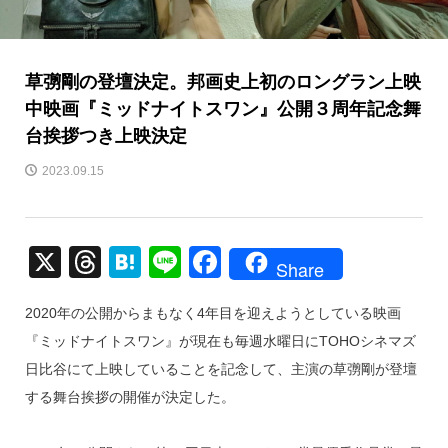
草彅剛の登壇決定。邦画史上初のロングラン上映
中映画『ミッドナイトスワン』公開３周年記念舞
台挨拶つき上映決定
2023.09.15
X
T
H
Li
F
Share
hr
at
n
a
2020年の公開からまもなく4年目を迎えようとしている映画
e
e
e
c
『ミッドナイトスワン』が現在も毎週水曜日にTOHOシネマズ
a
n
e
日比谷にて上映していることを記念して、主演の草彅剛が登壇
d
a
b
する舞台挨拶の開催が決定した。
s
o