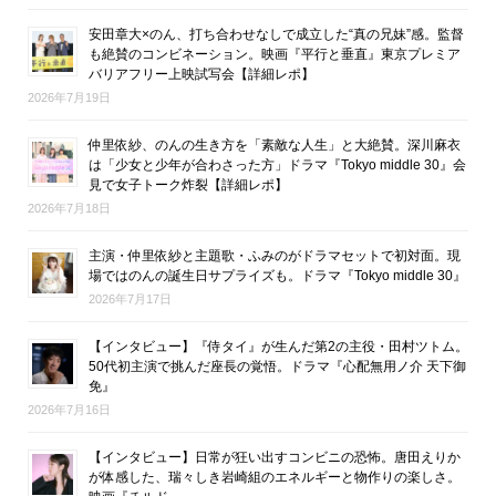
安田章大×のん、打ち合わせなしで成立した“真の兄妹”感。監督
も絶賛のコンビネーション。映画『平行と垂直』東京プレミア
バリアフリー上映試写会【詳細レポ】
2026年7月19日
仲里依紗、のんの生き方を「素敵な人生」と大絶賛。深川麻衣
は「少女と少年が合わさった方」ドラマ『Tokyo middle 30』会
見で女子トーク炸裂【詳細レポ】
2026年7月18日
主演・仲里依紗と主題歌・ふみのがドラマセットで初対面。現
場ではのんの誕生日サプライズも。ドラマ『Tokyo middle 30』
2026年7月17日
【インタビュー】『侍タイ』が生んだ第2の主役・田村ツトム。
50代初主演で挑んだ座長の覚悟。ドラマ『心配無用ノ介 天下御
免』
2026年7月16日
【インタビュー】日常が狂い出すコンビニの恐怖。唐田えりか
が体感した、瑞々しき岩崎組のエネルギーと物作りの楽しさ。