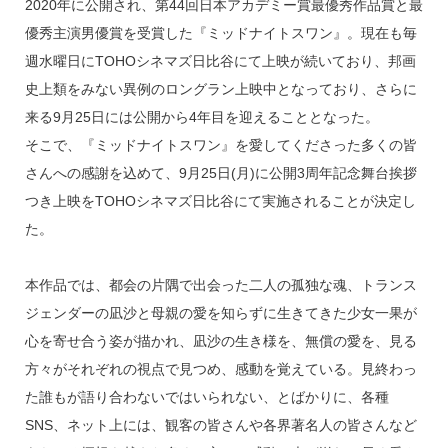
o
2020年に公開され、第44回日本アカデミー賞最優秀作品賞と最
k
優秀主演男優賞を受賞した『ミッドナイトスワン』。現在も毎
週水曜日にTOHOシネマズ日比谷にて上映が続いており、邦画
史上類をみない異例のロングラン上映中となっており、さらに
来る9月25日には公開から4年目を迎えることとなった。
そこで、『ミッドナイトスワン』を愛してくださった多くの皆
さんへの感謝を込めて、9月25日(月)に公開3周年記念舞台挨拶
つき上映をTOHOシネマズ日比谷にて実施されることが決定し
た。
本作品では、都会の片隅で出会った二人の孤独な魂、トランス
ジェンダーの凪沙と母親の愛を知らずに生きてきた少女一果が
心を寄せ合う姿が描かれ、凪沙の生き様を、無償の愛を、見る
方々がそれぞれの視点で見つめ、感動を覚えている。見終わっ
た誰もが語り合わないではいられない、とばかりに、各種
SNS、ネット上には、観客の皆さんや各界著名人の皆さんなど