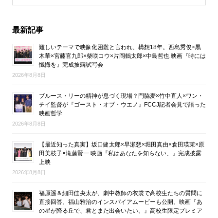
最新記事
難しいテーマで映像化困難と言われ、構想18年。西島秀俊×黒
木華×宮藤官九郎×柴咲コウ×片岡鶴太郎×中島哲也 映画『時には
懺悔を』完成披露試写会
2026年8月8日
ブルース・リーの精神が息づく現場？門脇麦×竹中直人×ワン・
チイ監督が『ゴースト・オブ・ウエノ』FCCJ記者会見で語った
映画哲学
2026年8月8日
【最近知った真実】坂口健太郎×早瀬憩×堀田真由×倉田瑛茉×原
田美枝子×滝藤賢一 映画『私はあなたを知らない、』完成披露
上映
2026年8月8日
福原遥＆細田佳央太が、劇中教師の衣裳で高校生たちの質問に
直接回答。福山雅治のインスパイアムービーも公開。映画『あ
の星が降る丘で、君とまた出会いたい。』高校生限定プレミア