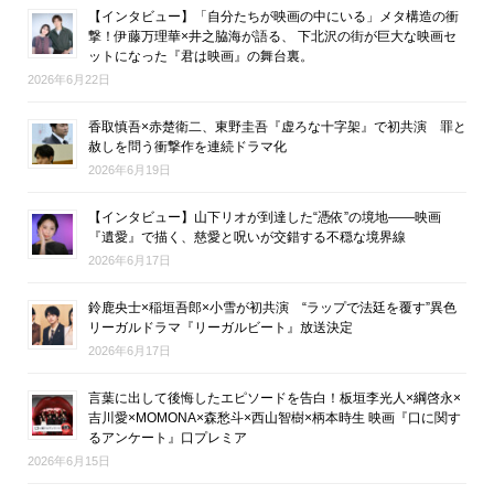
【インタビュー】「自分たちが映画の中にいる」メタ構造の衝
撃！伊藤万理華×井之脇海が語る、 下北沢の街が巨大な映画セ
ットになった『君は映画』の舞台裏。
2026年6月22日
香取慎吾×赤楚衛二、東野圭吾『虚ろな十字架』で初共演 罪と
赦しを問う衝撃作を連続ドラマ化
2026年6月19日
【インタビュー】山下リオが到達した“憑依”の境地――映画
『遺愛』で描く、慈愛と呪いが交錯する不穏な境界線
2026年6月17日
鈴鹿央士×稲垣吾郎×小雪が初共演 “ラップで法廷を覆す”異色
リーガルドラマ『リーガルビート』放送決定
2026年6月17日
言葉に出して後悔したエピソードを告白！板垣李光人×綱啓永×
吉川愛×MOMONA×森愁斗×西山智樹×柄本時生 映画『口に関す
るアンケート』口プレミア
2026年6月15日