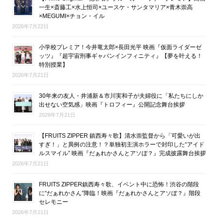
一生×斎藤工×水上恒司×ユースケ・サンタマリア×青木崇高
×MEGUMI×チョン・イル
2026年7月22日
小学校プレミア！今井竜太郎×長田光平 映画『仮面ライダーゼ
ッツ』『超宇宙刑事ギャバンインフィニティ』【夢を叶える！
特別授業】
2026年7月21日
30年来の友人・井浦新＆市川実和子が夫婦役に「私たちにしか
出せない空気感」映画『トロフィー』公開記念舞台挨拶
2026年7月21日
【FRUITS ZIPPER 鎮西寿々歌】清水崇監督から「可愛いが出
すぎ！」と異例の注意！？単独初主演ホラーで封印した“アイド
ルスマイル” 映画『だぁれかさんとアソぼ？』完成披露舞台挨拶
2026年7月21日
FRUITS ZIPPER鎮西寿々歌、イベント中に恐怖！渋谷の階段
に“だぁれかさん”降臨！映画『だぁれかさんとアソぼ？』階段
セレモニー
2026年7月21日