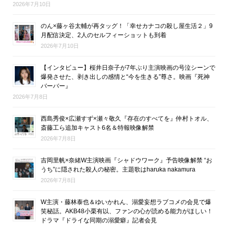
2026年7月10日
のん×藤ヶ谷太輔が再タッグ！「幸せカナコの殺し屋生活２」9
月配信決定、2人のセルフィーショットも到着
2026年7月10日
【インタビュー】桜井日奈子が7年ぶり主演映画の号泣シーンで
爆発させた、剥き出しの感情と“今を生きる”尊さ。映画『死神
バーバー』
2026年7月8日
西島秀俊×広瀬すず×瀬々敬久『存在のすべてを』仲村トオル、
斎藤工ら追加キャスト6名＆特報映像解禁
2026年7月8日
吉岡里帆×奈緒W主演映画『シャドウワーク』予告映像解禁 “お
うち”に隠された殺人の秘密。主題歌はharuka nakamura
2026年7月8日
W主演・藤林泰也＆ゆいかれん、溺愛妄想ラブコメの会見で爆
笑秘話。AKB48小栗有以、ファンの心が読める能力がほしい！
ドラマ『ドライな同期の溺愛癖』記者会見