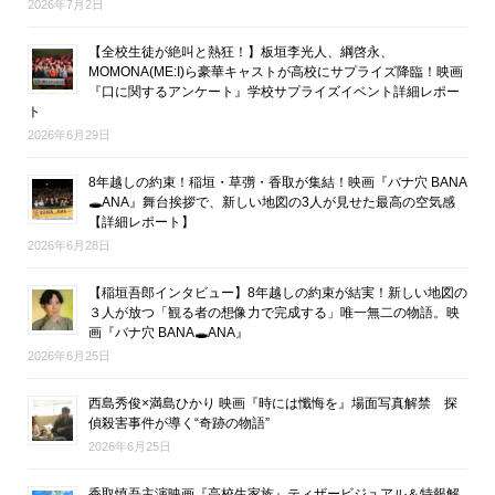
2026年7月2日
【全校生徒が絶叫と熱狂！】板垣李光人、綱啓永、
MOMONA(ME:I)ら豪華キャストが高校にサプライズ降臨！映画
『口に関するアンケート』学校サプライズイベント詳細レポー
ト
2026年6月29日
8年越しの約束！稲垣・草彅・香取が集結！映画『バナ穴 BANA
🕳ANA』舞台挨拶で、新しい地図の3人が見せた最高の空気感
【詳細レポート】
2026年6月28日
【稲垣吾郎インタビュー】8年越しの約束が結実！新しい地図の
３人が放つ「観る者の想像力で完成する」唯一無二の物語。映
画『バナ穴 BANA🕳ANA』
2026年6月25日
西島秀俊×満島ひかり 映画『時には懺悔を』場面写真解禁 探
偵殺害事件が導く“奇跡の物語”
2026年6月25日
香取慎吾主演映画『高校生家族』ティザービジュアル＆特報解