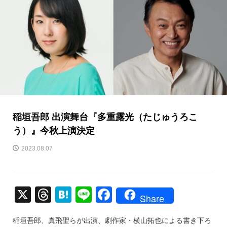
稲垣吾郎 出演舞台『多重露光（たじゅうろこ
う）』今秋上演決定
2023.08.07
X
T
H
Li
F
Share
hr
at
n
a
稲垣吾郎、真飛聖らが出演、劇作家・横山拓也による書き下ろ
e
e
e
c