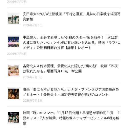
2026年7月7日
安田章大×のんW主演映画『平行と垂直』兄妹の日常映す場面写
真解禁
2026年7月6日
中島健人、全身で表現した“令和のスター”像を熱弁！「次は君
の波に乗りたいな」と七夕に甘い願いを込める。映画『ラブ≠コ
メディ』公開初日舞台挨拶【詳細】レポート
2026年7月4日
吉野北人＆鈴木愛理、最愛の人に隠した“裏の顔”…映画『昨夜
は殺れたかも』場面写真13点一挙公開
2026年7月3日
映画『藁にもすがる獣たち』カナダ・ファンタジア国際映画祭
ノミネート！鈴鹿央士・城定秀夫監督が喜びのコメント
2026年7月3日
映画『呪いのスマホ』11月13日公開！早瀬憩が単独初主演、主
要キャスト7人が解禁。特報映像＆ティザービジュアル6種も解
禁