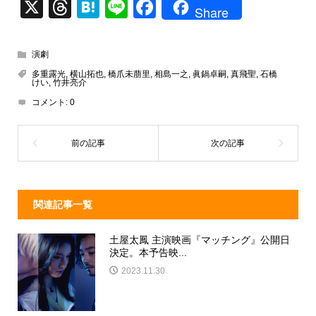
X
T
H
Li
F
Share
hr
at
n
a
e
e
e
c
演劇
a
n
e
多重露光
,
横山拓也
,
橋爪未萠里
,
相島一之
,
眞鍋卓嗣
,
真飛聖
,
石橋
けい
,
竹井亮介
d
a
b
コメント:
0
s
o
o
k
関連記事一覧
土屋太鳳 主演映画『マッチング』公開日
決定。本予告映...
2023.11.30