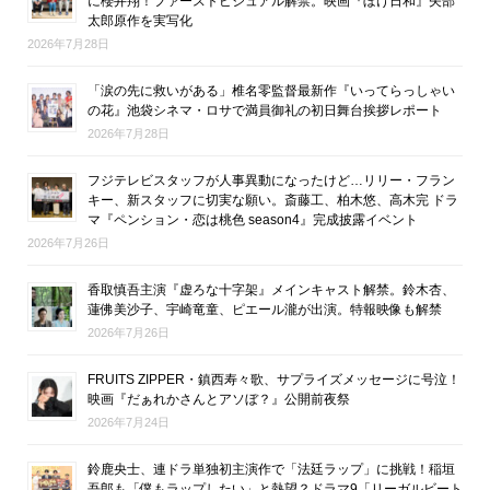
に櫻井翔！ファーストビジュアル解禁。映画『ぼけ日和』矢部
太郎原作を実写化
2026年7月28日
「涙の先に救いがある」椎名零監督最新作『いってらっしゃい
の花』池袋シネマ・ロサで満員御礼の初日舞台挨拶レポート
2026年7月28日
フジテレビスタッフが人事異動になったけど…リリー・フラン
キー、新スタッフに切実な願い。斎藤工、柏木悠、高木完 ドラ
マ『ペンション・恋は桃色 season4』完成披露イベント
2026年7月26日
香取慎吾主演『虚ろな十字架』メインキャスト解禁。鈴木杏、
蓮佛美沙子、宇崎竜童、ピエール瀧が出演。特報映像も解禁
2026年7月26日
FRUITS ZIPPER・鎮西寿々歌、サプライズメッセージに号泣！
映画『だぁれかさんとアソぼ？』公開前夜祭
2026年7月24日
鈴鹿央士、連ドラ単独初主演作で「法廷ラップ」に挑戦！稲垣
吾郎も「僕もラップしたい」と熱望？ドラマ9「リーガルビート