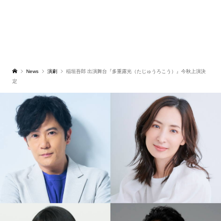
News
演劇
稲垣吾郎 出演舞台『多重露光（たじゅうろこう）』今秋上演決
定