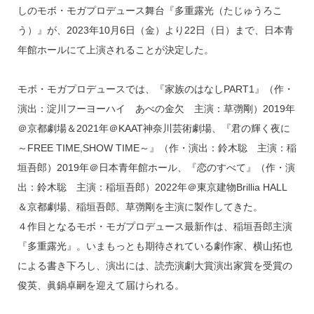
しのモボ・モガプロデュース舞台『多重露光（たじゅうろこ
a
n
e
う）』が、2023年10月6日（金）より22日（日）まで、日本青
d
a
b
年館ホールにて上演されることが決定した。
s
o
o
モボ・モガプロデュースでは、『家族のはなしPART1』（作・
k
演出：淀川フーヨーハイ あべの金欠 主演：草彅剛）2019年
＠京都劇場＆2021年＠KAAT神奈川芸術劇場、『君の輝く夜に
～FREE TIME,SHOW TIME～』（作・演出：鈴木聡 主演：稲
垣吾郎）2019年＠日本青年館ホール、『恋のすべて』（作・演
出：鈴木聡 主演：稲垣吾郎）2022年＠東京建物Brillia HALL
＆京都劇場、稲垣吾郎、草彅剛を主演に製作してきた。
４作目となるモボ・モガプロデュース最新作は、稲垣吾郎主演
『多重露光』。いまもっとも期待されている劇作家、横山拓也
による書き下ろし、演出には、読売演劇大賞演出家賞を受賞の
俊英、眞鍋卓嗣を迎えて届けられる。