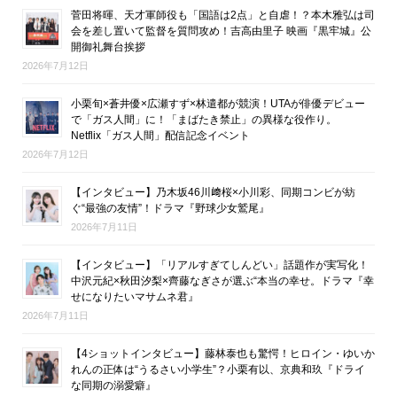
菅田将暉、天才軍師役も「国語は2点」と自虐！？本木雅弘は司
会を差し置いて監督を質問攻め！吉高由里子 映画『黒牢城』公
開御礼舞台挨拶
2026年7月12日
小栗旬×蒼井優×広瀬すず×林遣都が競演！UTAが俳優デビュー
で「ガス人間」に！「まばたき禁止」の異様な役作り。
Netflix「ガス人間」配信記念イベント
2026年7月12日
【インタビュー】乃木坂46川﨑桜×小川彩、同期コンビが紡
ぐ“最強の友情”！ドラマ『野球少女鷲尾』
2026年7月11日
【インタビュー】「リアルすぎてしんどい」話題作が実写化！
中沢元紀×秋田汐梨×齊藤なぎさが選ぶ“本当の幸せ。ドラマ『幸
せになりたいマサムネ君』
2026年7月11日
【4ショットインタビュー】藤林泰也も驚愕！ヒロイン・ゆいか
れんの正体は“うるさい小学生”？小栗有以、京典和玖『ドライ
な同期の溺愛癖』