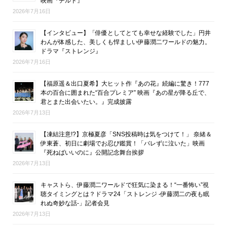
映画『チルド』
2026年7月16日
【インタビュー】「俳優としてとても幸せな経験でした」円井
わんが体感した、美しくも悍ましい伊藤潤二ワールドの魅力。
ドラマ『ストレンジ』
2026年7月16日
【福原遥＆出口夏希】大ヒット作『あの花』続編に驚き！777
本の百合に囲まれた“百合プレミア” 映画『あの星が降る丘で、
君とまた出会いたい。』完成披露
2026年7月13日
【凍結注意!?】京極夏彦「SNS投稿時は気をつけて！」 奈緒＆
伊東蒼、初日に劇場でお忍び鑑賞！「バレずに泣いた」映画
『死ねばいいのに』公開記念舞台挨拶
2026年7月13日
キャストら、伊藤潤二ワールドで狂気に染まる！“一番怖い”視
聴タイミングとは？ドラマ24「ストレンジ -伊藤潤二の夜も眠
れぬ奇妙な話-」記者会見
2026年7月13日