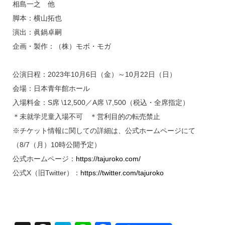
相島一之 他
脚本：横山拓也
演出：眞鍋卓嗣
企画・製作：（株）モボ・モガ
公演日程：2023年10月6日（金）～10月22日（日）
会場：日本青年館ホール
入場料金：S席 \12,500／A席 \7,500（税込・全席指定）
＊未就学児童入場不可 ＊営利目的の転売禁止
※チケット情報に関しての詳細は、公式ホームページにて
（8/7（月）10時公開予定）
公式ホームページ：
https://tajuroko.com/
公式X（旧Twitter）：
https://twitter.com/tajuroko