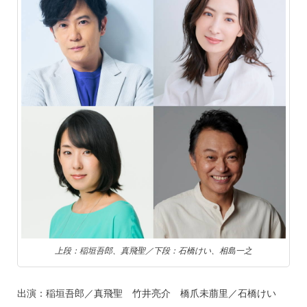
上段：稲垣吾郎、真飛聖／下段：石橋けい、相島一之
出演：稲垣吾郎／真飛聖 竹井亮介 橋爪未萠里／石橋けい