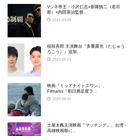
Vシネ帝王・小沢仁志×新羅慎二（若旦
那）×内田英治監督...
2021.03.09
稲垣吾郎 主演舞台『多重露光（たじゅう
ろこう）』追加...
2023.08.25
映画『ミッドナイトスワン』、
Filmarks「初日満足度ラ...
2020.09.30
土屋太鳳主演映画『マッチング』、台湾・
高雄映画祭に...