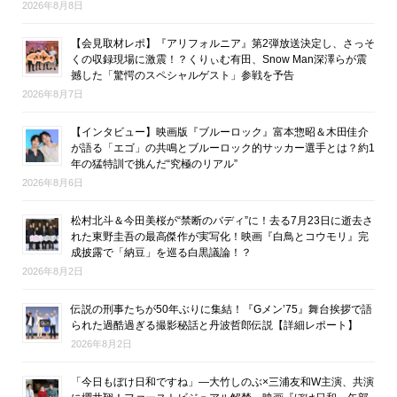
2026年8月8日
【会見取材レポ】『アリフォルニア』第2弾放送決定し、さっそ
くの収録現場に激震！？くりぃむ有田、Snow Man深澤らが震
撼した「驚愕のスペシャルゲスト」参戦を予告
2026年8月7日
【インタビュー】映画版『ブルーロック』富本惣昭＆木田佳介
が語る「エゴ」の共鳴とブルーロック的サッカー選手とは？約1
年の猛特訓で挑んだ“究極のリアル”
2026年8月6日
松村北斗＆今田美桜が“禁断のバディ”に！去る7月23日に逝去さ
れた東野圭吾の最高傑作が実写化！映画『白鳥とコウモリ』完
成披露で「納豆」を巡る白黒議論！？
2026年8月2日
伝説の刑事たちが50年ぶりに集結！『Gメン’75』舞台挨拶で語
られた過酷過ぎる撮影秘話と丹波哲郎伝説【詳細レポート】
2026年8月2日
「今日もぼけ日和ですね」―大竹しのぶ×三浦友和W主演、共演