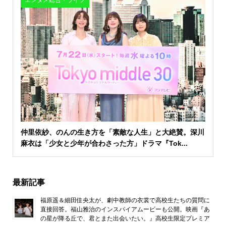
エンタメ総合・ライフ
仲里依紗、のんの生き方を「素敵な人生」と大絶賛。深川
麻衣は「少女と少年が合わさった方」ドラマ『Tok...
最新記事
福原遥＆細田佳央太が、劇中教師の衣裳で高校生たちの質問に
直接回答。福山雅治のインスパイアムービーも公開。映画『あ
の星が降る丘で、君とまた出会いたい。』高校生限定プレミア