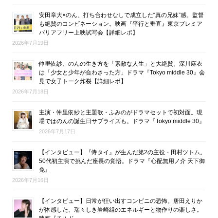
安田章大×のん、打ち合わせなしで成立した“真の兄妹”感。監督
も絶賛のコンビネーション。映画『平行と垂直』東京プレミア
バリアフリー上映試写会【詳細レポ】
2026年7月19日
仲里依紗、のんの生き方を「素敵な人生」と大絶賛。深川麻衣
は「少女と少年が合わさった方」ドラマ『Tokyo middle 30』会
見で女子トーク炸裂【詳細レポ】
2026年7月18日
主演・仲里依紗と主題歌・ふみのがドラマセットで初対面。現
場ではのんの誕生日サプライズも。ドラマ『Tokyo middle 30』
2026年7月17日
【インタビュー】『侍タイ』が生んだ第2の主役・田村ツトム。
50代初主演で挑んだ座長の覚悟。ドラマ『心配無用ノ介 天下御
免』
2026年7月16日
【インタビュー】日常が狂い出すコンビニの恐怖。唐田えりか
が体感した、瑞々しき岩崎組のエネルギーと物作りの楽しさ。