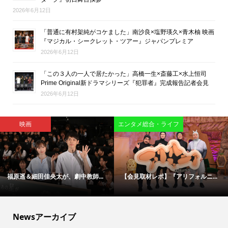
2026年6月12日
「普通に有村架純がコケました」南沙良×塩野瑛久×青木柚 映画
『マジカル・シークレット・ツアー』ジャパンプレミア
2026年6月12日
「この３人の一人で居たかった」高橋一生×斎藤工×水上恒司
Prime Original新ドラマシリーズ『犯罪者』完成報告記者会見
2026年6月12日
インタビュー
映画
【インタビュー】映画版『ブルー...
松村北斗＆今田美桜が“禁断のバデ...
Newsアーカイブ