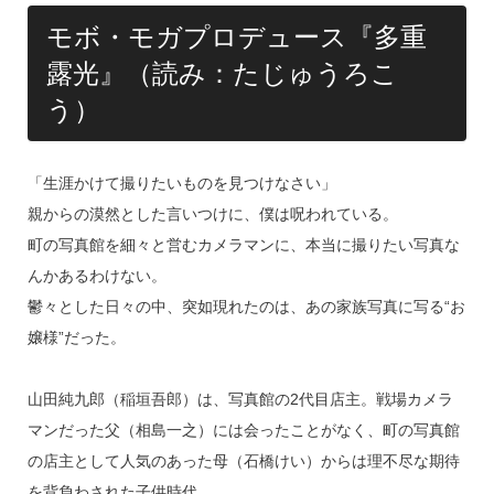
モボ・モガプロデュース『多重
露光』（読み：たじゅうろこ
う）
「生涯かけて撮りたいものを見つけなさい」
親からの漠然とした言いつけに、僕は呪われている。
町の写真館を細々と営むカメラマンに、本当に撮りたい写真な
んかあるわけない。
鬱々とした日々の中、突如現れたのは、あの家族写真に写る“お
嬢様”だった。
山田純九郎（稲垣吾郎）は、写真館の2代目店主。戦場カメラ
マンだった父（相島一之）には会ったことがなく、町の写真館
の店主として人気のあった母（石橋けい）からは理不尽な期待
を背負わされた子供時代。