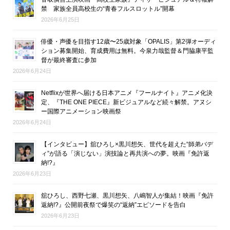
禁 家族全員高校生の“青春フルスロットル”開幕
2026年6月25日
俳優・声優を目指す12歳〜25歳対象「OPALIS」第2弾オーディ
ション募集開始、育成費用は無料。今泉力哉監督＆門脇康平監
督が最終審査に参加
2026年6月24日
Netflixが世界へ届ける日本アニメ『フールナイト』アニメ化決
定、『THE ONE PIECE』新ビジュアルなど続々解禁。アヌシ
ー国際アニメーション映画祭
2026年6月24日
【インタビュー】舘ひろし×黒川想矢、世代を超えた“師弟バデ
ィ”が語る「演じない」演技論と再共演への夢。映画『免許返
納!?』
2026年6月23日
舘ひろし、西野七瀬、黒川想矢、八嶋智人が集結！映画『免許
返納!?』公開前夜祭で爆笑の“返納”エピソードを告白
2026年6月23日