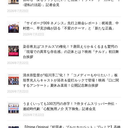
-逆転の法廷-」記者会見
2026年7月23日
『サイボーグ009 ネメシス』先行上映会レポート：梶裕貴、中
村悠一、早見沙織が語る「不変のテーマ」と「新たな正義」
2026年7月22日
染谷将太は“ステルス”の権化！？唐田えりか＆くるまも驚愕の
「現場での異常な存在感」の正体とは？映画『チルド』初日舞
台挨拶
2026年7月22日
清水崇監督が“稲川淳二”化！？「コメディーもやりたい！」板
垣李光人らキャストが浴衣＆提灯ルックで登場！映画『口に関
するアンケート』夏休み直前！公開記念舞台挨拶
2026年7月22日
うまくいっても100万円の赤字！？侍タイムスリッパー外伝・
連続時代劇「心配無用ノ介 天下御免」記者会見
2026年7月22日
【Prime Original『犯罪者』ブルーカーペット・プレミア】高橋