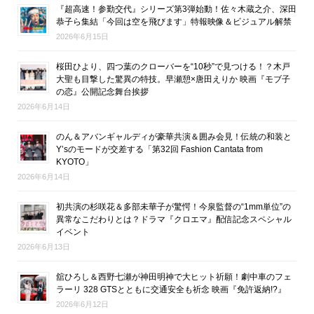
『超高速！参勤交代』シリーズ第3弾始動！佐々木蔵之介、深田
恭子ら集結「今回は空を飛びます」特報映像＆ビジュアル解禁
2026年6月15日
桜田ひより、四つ葉のクローバーを“10秒”で見つける！？木戸
大聖も目撃した驚異の特技。早瀬憩×唐田えりか 映画『モブ子
の恋』公開記念舞台挨拶
2026年6月14日
のん＆アバンギャルディが豪華共演＆囲み会見！伝統の和装と
Y’sのモードが交差する「第32回 Fashion Cantata from
KYOTO」
2026年6月14日
初共演の杉咲花＆多部未華子が驚愕！今泉監督の“1mm単位”の
異常なこだわりとは？ドラマ『クロエマ』配信記念スペシャル
イベント
2026年6月13日
舘ひろし＆西野七瀬が神田明神で大ヒット祈願！劇中車のフェ
ラーリ 328 GTSとともに交通安全も祈念 映画『免許返納!?』
2026年6月12日