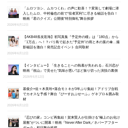
「ムロツヨシ、ムカつくわ」の声に歓喜！？変装して劇場に潜
入したムロ、中村倫也の前で“役者冥利”に尽きる秘話を告白！
映画『君のクイズ』公開後“特別御礼”舞台挨拶
2026年6月12日
【AKB48長友彩海】初写真集『予定外の瞳』は「180点」から
「1万点」へ！？バリ島で起きた“予定外”の雨と木の葉の傘…撮
影秘話を激白！発売記念イベント 合同取材
2026年6月12日
【インタビュー】「生きることへの執着が失われる」石川恋が
映画『祝山』で見せた“気味が悪い”ほど振り切った演技の裏側
2026年6月12日
基俊介×佐々木美玲×落合モトキが3年ぶり集結！アドリブ合戦
でカオスな予感？舞台『ぴーすおぶせーふ』ゲネプロ＆囲み取
材
2026年6月12日
『忍びの家』コンビ再集結！賀来賢人が仕掛ける“極上のお化け
屋敷”がついに開幕！映画『Never After Dark／ネバーアフター
ダーク』初日舞台挨拶