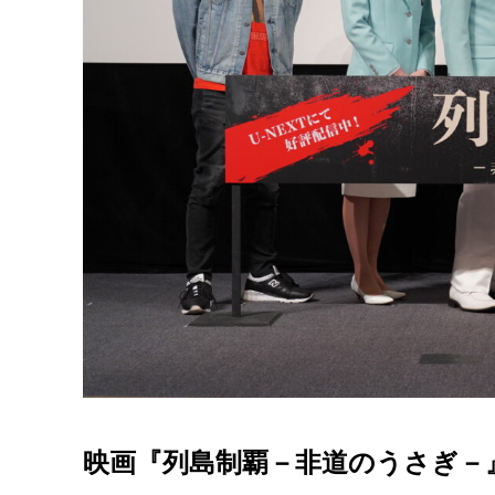
映画『列島制覇－非道のうさぎ－