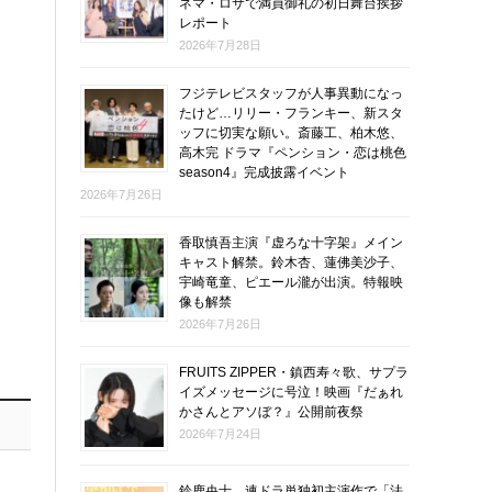
ネマ・ロサで満員御礼の初日舞台挨拶
レポート
2026年7月28日
フジテレビスタッフが人事異動になっ
たけど…リリー・フランキー、新スタ
ッフに切実な願い。斎藤工、柏木悠、
高木完 ドラマ『ペンション・恋は桃色
season4』完成披露イベント
2026年7月26日
香取慎吾主演『虚ろな十字架』メイン
キャスト解禁。鈴木杏、蓮佛美沙子、
宇崎竜童、ピエール瀧が出演。特報映
像も解禁
2026年7月26日
FRUITS ZIPPER・鎮西寿々歌、サプラ
イズメッセージに号泣！映画『だぁれ
かさんとアソぼ？』公開前夜祭
2026年7月24日
鈴鹿央士、連ドラ単独初主演作で「法