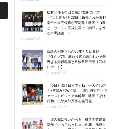
松村北斗＆今田美桜が“禁断のバデ
ィ”に！去る7月23日に逝去された東野
圭吾の最高傑作が実写化！映画『白鳥
とコウモリ』完成披露で「納豆」を巡
る白黒議論！？
2026年8月2日
伝説の刑事たちが50年ぶりに集結！
『Gメン’75』舞台挨拶で語られた過酷
過ぎる撮影秘話と丹波哲郎伝説【詳細
レポート】
2026年8月2日
「今日もぼけ日和ですね」―大竹しの
ぶ×三浦友和W主演、共演に櫻井翔！フ
ァーストビジュアル解禁。映画『ぼけ
日和』矢部太郎原作を実写化
2026年7月28日
「涙の先に救いがある」椎名零監督最
新作『いってらっしゃいの花』池袋シ