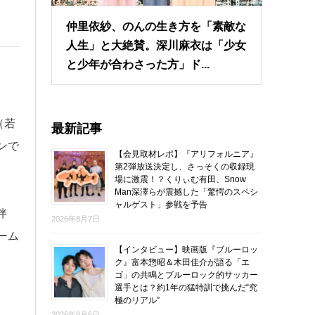
仲里依紗、のんの生き方を「素敵な
人生」と大絶賛。深川麻衣は「少女
と少年が合わさった方」ド...
（若
最新記事
ンで
【会見取材レポ】『アリフォルニア』
第2弾放送決定し、さっそくの収録現
場に激震！？くりぃむ有田、Snow
Man深澤らが震撼した「驚愕のスペシ
ャルゲスト」参戦を予告
伴
2026年8月7日
ーム
【インタビュー】映画版『ブルーロッ
ク』富本惣昭＆木田佳介が語る「エ
ゴ」の共鳴とブルーロック的サッカー
選手とは？約1年の猛特訓で挑んだ“究
極のリアル”
2026年8月6日