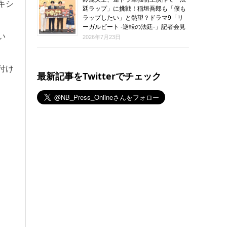
キシ
廷ラップ」に挑戦！稲垣吾郎も「僕も
ラップしたい」と熱望？ドラマ9「リ
ーガルビート -逆転の法廷-」記者会見
い
2026年7月23日
付け
最新記事をTwitterでチェック