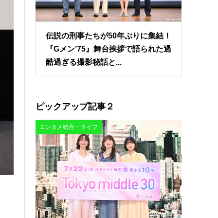
伝説の刑事たちが50年ぶりに集結！
『Gメン’75』舞台挨拶で語られた過
酷過ぎる撮影秘話と...
ピックアップ記事２
エンタメ総合・ライフ