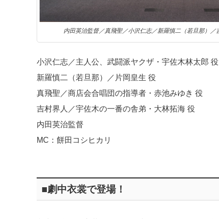
内田英治監督／真飛聖／小沢仁志／新羅慎二（若旦那）／
小沢仁志／主人公、武闘派ヤクザ・宇佐木林太郎 役
新羅慎二（若旦那）／片岡皇生 役
真飛聖／商店会合唱団の指導者・赤池みゆき 役
吉村界人／宇佐木の一番の舎弟・大林拓海 役
内田英治監督
MC：餅田コシヒカリ
■劇中衣裳で登場！