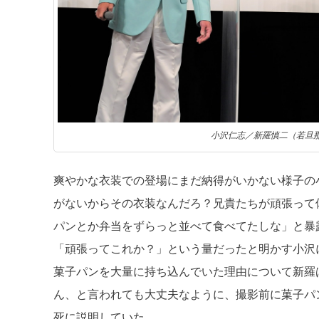
小沢仁志／新羅慎二（若旦
爽やかな衣装での登場にまだ納得がいかない様子の
がないからその衣装なんだろ？兄貴たちが頑張って
パンとか弁当をずらっと並べて食べてたしな」と暴
「頑張ってこれか？」という量だったと明かす小沢
菓子パンを大量に持ち込んでいた理由について新羅
ん、と言われても大丈夫なように、撮影前に菓子パ
死に説明していた。