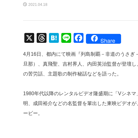
2021.04.18
X
T
H
Li
F
Share
hr
at
n
a
4月16日、都内にて映画『列島制覇－非道のうさ
e
e
e
c
旦那）、真飛聖、吉村界人、内田英治監督が登壇し
a
n
e
の苦労話、主題歌の制作秘話などを語った。
d
a
b
s
o
1980年代以降のレンタルビデオ隆盛期に「Vシネ
o
明、成田裕介などの名監督を輩出した東映ビデオが
k
ービー。