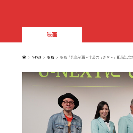
映画
News
映画
映画『列島制覇－非道のうさぎ－』配信記念