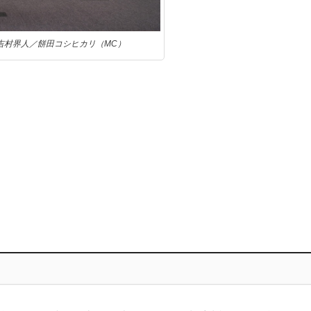
吉村界人／餅田コシヒカリ（MC）