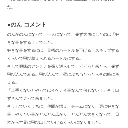
d
a
b
た。
s
o
o
●のん コメント
k
のんがのんになって、一人になって、先ず大切にしたのは「好
きな事をする！」でした。
好きな事をするには、目標のハードルを下げる、スキップする
くらいで飛び越えられるハードルにする。
そして興味のアンテナを張り巡らせて、ピピっと来たら、先ず
飛び込んでみる。飛び込んで、壁にぶち当たったらその時に考
える。
「上手くないとやってはイケナイ事なんて何もない！」そう口
ずさんで走って来ました。
そうしていくうちに、仲間が増え、チームになり、更に好きな
事、やりたい事がどんどん広がり、どんどん大きくなって、日
本から世界に飛び出していけるくらいになりました。