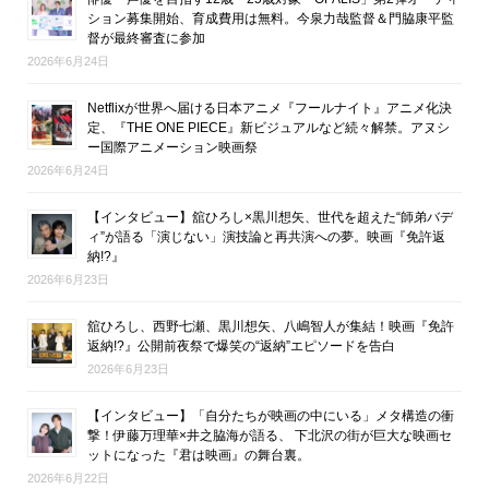
ション募集開始、育成費用は無料。今泉力哉監督＆門脇康平監
督が最終審査に参加
2026年6月24日
Netflixが世界へ届ける日本アニメ『フールナイト』アニメ化決
定、『THE ONE PIECE』新ビジュアルなど続々解禁。アヌシ
ー国際アニメーション映画祭
2026年6月24日
【インタビュー】舘ひろし×黒川想矢、世代を超えた“師弟バデ
ィ”が語る「演じない」演技論と再共演への夢。映画『免許返
納!?』
2026年6月23日
舘ひろし、西野七瀬、黒川想矢、八嶋智人が集結！映画『免許
返納!?』公開前夜祭で爆笑の“返納”エピソードを告白
2026年6月23日
【インタビュー】「自分たちが映画の中にいる」メタ構造の衝
撃！伊藤万理華×井之脇海が語る、 下北沢の街が巨大な映画セ
ットになった『君は映画』の舞台裏。
2026年6月22日