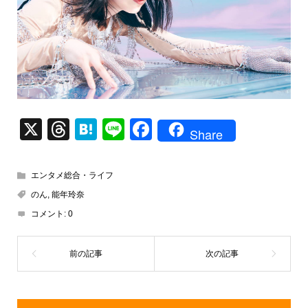
X
T
H
Li
F
Share
hr
at
n
a
e
e
e
c
エンタメ総合・ライフ
a
n
e
のん
,
能年玲奈
d
a
b
コメント:
0
s
o
o
k