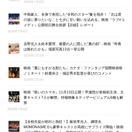
2026年7月6日
中島健人、全身で表現した“令和のスター”像を熱弁！「次は君
の波に乗りたいな」と七夕に甘い願いを込める。映画『ラブ≠コ
メディ』公開初日舞台挨拶【詳細】レポート
2026年7月4日
吉野北人＆鈴木愛理、最愛の人に隠した“裏の顔”…映画『昨夜
は殺れたかも』場面写真13点一挙公開
2026年7月3日
映画『藁にもすがる獣たち』カナダ・ファンタジア国際映画祭
ノミネート！鈴鹿央士・城定秀夫監督が喜びのコメント
2026年7月3日
映画『呪いのスマホ』11月13日公開！早瀬憩が単独初主演、主
要キャスト7人が解禁。特報映像＆ティザービジュアル6種も解
禁
2026年7月2日
【全校生徒が絶叫と熱狂！】板垣李光人、綱啓永、
MOMONA(ME:I)ら豪華キャストが高校にサプライズ降臨！映画