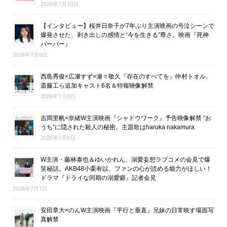
2026年7月10日
【インタビュー】桜井日奈子が7年ぶり主演映画の号泣シーンで
爆発させた、剥き出しの感情と“今を生きる”尊さ。映画『死神
バーバー』
2026年7月8日
西島秀俊×広瀬すず×瀬々敬久『存在のすべてを』仲村トオル、
斎藤工ら追加キャスト6名＆特報映像解禁
2026年7月8日
吉岡里帆×奈緒W主演映画『シャドウワーク』予告映像解禁 “お
うち”に隠された殺人の秘密。主題歌はharuka nakamura
2026年7月8日
W主演・藤林泰也＆ゆいかれん、溺愛妄想ラブコメの会見で爆
笑秘話。AKB48小栗有以、ファンの心が読める能力がほしい！
ドラマ『ドライな同期の溺愛癖』記者会見
2026年7月7日
安田章大×のんW主演映画『平行と垂直』兄妹の日常映す場面写
真解禁