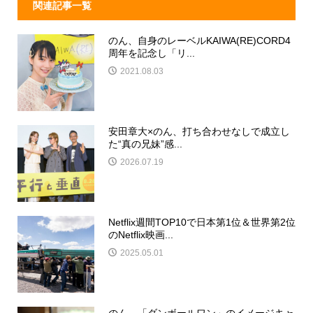
関連記事一覧
のん、自身のレーベルKAIWA(RE)CORD4
周年を記念し「リ...
2021.08.03
安田章大×のん、打ち合わせなしで成立し
た“真の兄妹”感...
2026.07.19
Netflix週間TOP10で日本第1位＆世界第2位
のNetflix映画...
2025.05.01
のん、「ダンボールワン」のイメージキャ