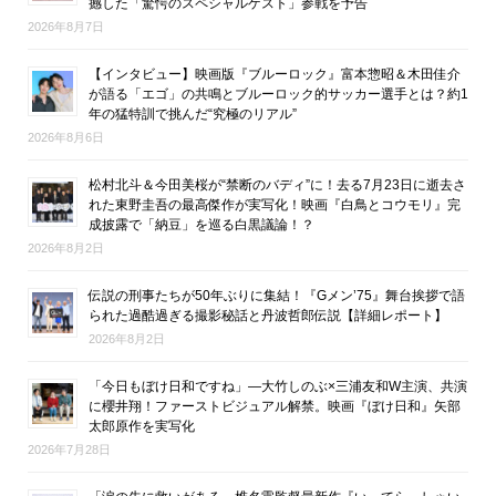
撼した「驚愕のスペシャルゲスト」参戦を予告
2026年8月7日
【インタビュー】映画版『ブルーロック』富本惣昭＆木田佳介
が語る「エゴ」の共鳴とブルーロック的サッカー選手とは？約1
年の猛特訓で挑んだ“究極のリアル”
2026年8月6日
松村北斗＆今田美桜が“禁断のバディ”に！去る7月23日に逝去さ
れた東野圭吾の最高傑作が実写化！映画『白鳥とコウモリ』完
成披露で「納豆」を巡る白黒議論！？
2026年8月2日
伝説の刑事たちが50年ぶりに集結！『Gメン’75』舞台挨拶で語
られた過酷過ぎる撮影秘話と丹波哲郎伝説【詳細レポート】
2026年8月2日
「今日もぼけ日和ですね」―大竹しのぶ×三浦友和W主演、共演
に櫻井翔！ファーストビジュアル解禁。映画『ぼけ日和』矢部
太郎原作を実写化
2026年7月28日