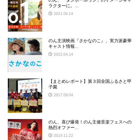
ラクターに。...
2021.06.14
のん主演映画『さかなのこ』、実力派豪華
キャスト情報...
2022.04.14
【まとめレポート】第３回全国ふるさと甲
子園
2017.09.04
のん、喜び爆発！のん主催音楽フェスへの
熱烈オファー...
2019.11.22