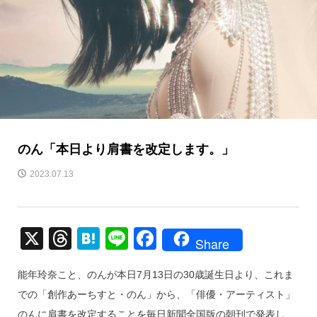
のん「本日より肩書を改定します。」
2023.07.13
X
T
H
Li
F
Share
hr
at
n
a
能年玲奈こと、のんが本日7月13日の30歳誕生日より、これま
e
e
e
c
での「創作あーちすと・のん」から、「俳優・アーティスト」
a
n
e
のんに肩書を改定することを毎日新聞全国版の朝刊で発表し