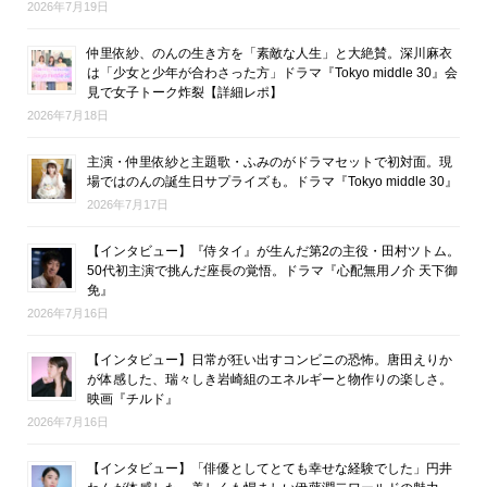
2026年7月19日
仲里依紗、のんの生き方を「素敵な人生」と大絶賛。深川麻衣
は「少女と少年が合わさった方」ドラマ『Tokyo middle 30』会
見で女子トーク炸裂【詳細レポ】
2026年7月18日
主演・仲里依紗と主題歌・ふみのがドラマセットで初対面。現
場ではのんの誕生日サプライズも。ドラマ『Tokyo middle 30』
2026年7月17日
【インタビュー】『侍タイ』が生んだ第2の主役・田村ツトム。
50代初主演で挑んだ座長の覚悟。ドラマ『心配無用ノ介 天下御
免』
2026年7月16日
【インタビュー】日常が狂い出すコンビニの恐怖。唐田えりか
が体感した、瑞々しき岩崎組のエネルギーと物作りの楽しさ。
映画『チルド』
2026年7月16日
【インタビュー】「俳優としてとても幸せな経験でした」円井