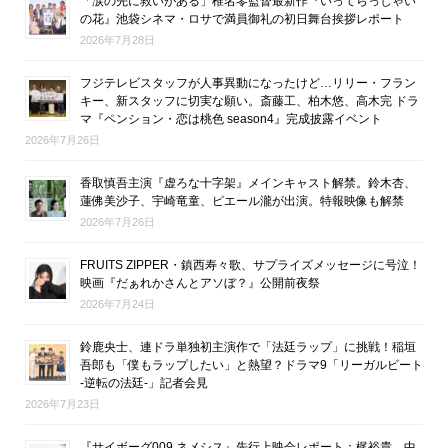
「涙の先に救いがある」椎名零監督最新作『いってらっしゃい
の花』池袋シネマ・ロサで満員御礼の初日舞台挨拶レポート
2026年7月28日
フジテレビスタッフが人事異動になったけど…リリー・フラン
キー、新スタッフに切実な願い。斎藤工、柏木悠、高木完 ドラ
マ『ペンション・恋は桃色 season4』完成披露イベント
2026年7月26日
香取慎吾主演『虚ろな十字架』メインキャスト解禁。鈴木杏、
蓮佛美沙子、宇崎竜童、ピエール瀧が出演。特報映像も解禁
2026年7月26日
FRUITS ZIPPER・鎮西寿々歌、サプライズメッセージに号泣！
映画『だぁれかさんとアソぼ？』公開前夜祭
2026年7月24日
鈴鹿央士、連ドラ単独初主演作で「法廷ラップ」に挑戦！稲垣
吾郎も「僕もラップしたい」と熱望？ドラマ9「リーガルビート
-逆転の法廷-」記者会見
2026年7月23日
『サイボーグ009 ネメシス』先行上映会レポート：梶裕貴、中