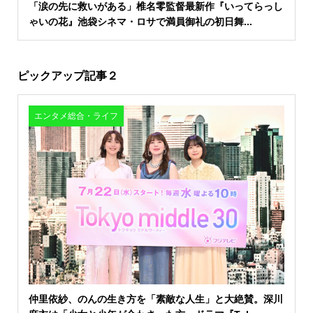
「涙の先に救いがある」椎名零監督最新作『いってらっし
ゃいの花』池袋シネマ・ロサで満員御礼の初日舞...
ピックアップ記事２
エンタメ総合・ライフ
仲里依紗、のんの生き方を「素敵な人生」と大絶賛。深川