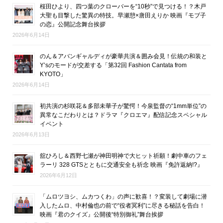
桜田ひより、四つ葉のクローバーを“10秒”で見つける！？木戸
大聖も目撃した驚異の特技。早瀬憩×唐田えりか 映画『モブ子
の恋』公開記念舞台挨拶
2026年6月14日
のん＆アバンギャルディが豪華共演＆囲み会見！伝統の和装と
Y’sのモードが交差する「第32回 Fashion Cantata from
KYOTO」
2026年6月14日
初共演の杉咲花＆多部未華子が驚愕！今泉監督の“1mm単位”の
異常なこだわりとは？ドラマ『クロエマ』配信記念スペシャル
イベント
2026年6月13日
舘ひろし＆西野七瀬が神田明神で大ヒット祈願！劇中車のフェ
ラーリ 328 GTSとともに交通安全も祈念 映画『免許返納!?』
2026年6月12日
「ムロツヨシ、ムカつくわ」の声に歓喜！？変装して劇場に潜
入したムロ、中村倫也の前で“役者冥利”に尽きる秘話を告白！
映画『君のクイズ』公開後“特別御礼”舞台挨拶