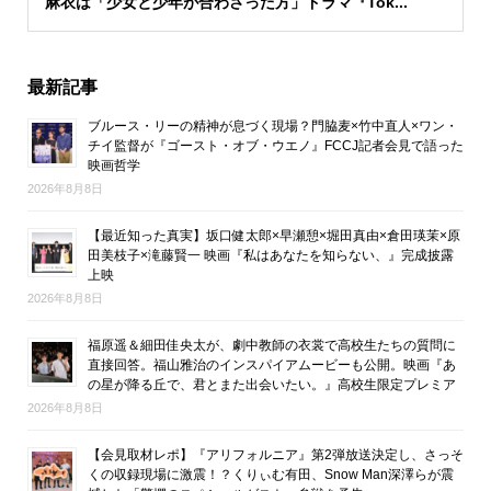
麻衣は「少女と少年が合わさった方」ドラマ『Tok...
最新記事
ブルース・リーの精神が息づく現場？門脇麦×竹中直人×ワン・
チイ監督が『ゴースト・オブ・ウエノ』FCCJ記者会見で語った
映画哲学
2026年8月8日
【最近知った真実】坂口健太郎×早瀬憩×堀田真由×倉田瑛茉×原
田美枝子×滝藤賢一 映画『私はあなたを知らない、』完成披露
上映
2026年8月8日
福原遥＆細田佳央太が、劇中教師の衣裳で高校生たちの質問に
直接回答。福山雅治のインスパイアムービーも公開。映画『あ
の星が降る丘で、君とまた出会いたい。』高校生限定プレミア
2026年8月8日
【会見取材レポ】『アリフォルニア』第2弾放送決定し、さっそ
くの収録現場に激震！？くりぃむ有田、Snow Man深澤らが震