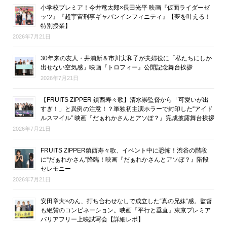
小学校プレミア！今井竜太郎×長田光平 映画『仮面ライダーゼ
ッツ』『超宇宙刑事ギャバンインフィニティ』【夢を叶える！
特別授業】
2026年7月21日
30年来の友人・井浦新＆市川実和子が夫婦役に「私たちにしか
出せない空気感」映画『トロフィー』公開記念舞台挨拶
2026年7月21日
【FRUITS ZIPPER 鎮西寿々歌】清水崇監督から「可愛いが出
すぎ！」と異例の注意！？単独初主演ホラーで封印した“アイド
ルスマイル” 映画『だぁれかさんとアソぼ？』完成披露舞台挨拶
2026年7月21日
FRUITS ZIPPER鎮西寿々歌、イベント中に恐怖！渋谷の階段
に“だぁれかさん”降臨！映画『だぁれかさんとアソぼ？』階段
セレモニー
2026年7月21日
安田章大×のん、打ち合わせなしで成立した“真の兄妹”感。監督
も絶賛のコンビネーション。映画『平行と垂直』東京プレミア
バリアフリー上映試写会【詳細レポ】