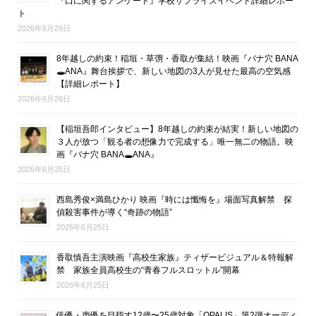
『口に関するアンケート』学校サプライズイベント詳細レポー
ト
2026年6月29日
8年越しの約束！稲垣・草彅・香取が集結！映画『バナ穴 BANA
🕳ANA』舞台挨拶で、新しい地図の3人が見せた最高の空気感
【詳細レポート】
2026年6月28日
【稲垣吾郎インタビュー】8年越しの約束が結実！新しい地図の
３人が放つ「観る者の想像力で完成する」唯一無二の物語。映
画『バナ穴 BANA🕳ANA』
2026年6月25日
西島秀俊×満島ひかり 映画『時には懺悔を』場面写真解禁 探
偵殺害事件が導く“奇跡の物語”
2026年6月25日
香取慎吾主演映画『高校生家族』ティザービジュアル＆特報解
禁 家族全員高校生の“青春フルスロットル”開幕
2026年6月25日
俳優・声優を目指す12歳〜25歳対象「OPALIS」第2弾オーディ