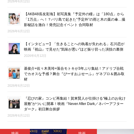
2026年6月12日
【AKB48長友彩海】初写真集『予定外の瞳』は「180点」から
「1万点」へ！？バリ島で起きた“予定外”の雨と木の葉の傘…撮
影秘話を激白！発売記念イベント 合同取材
2026年6月12日
【インタビュー】「生きることへの執着が失われる」石川恋が
映画『祝山』で見せた“気味が悪い”ほど振り切った演技の裏側
2026年6月12日
基俊介×佐々木美玲×落合モトキが3年ぶり集結！アドリブ合戦
でカオスな予感？舞台『ぴーすおぶせーふ』ゲネプロ＆囲み取
材
2026年6月12日
『忍びの家』コンビ再集結！賀来賢人が仕掛ける“極上のお化け
屋敷”がついに開幕！映画『Never After Dark／ネバーアフター
ダーク』初日舞台挨拶
2026年6月12日
映画
エンタメ総合・ライフ