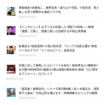
香取慎吾×赤楚衛二、東野圭吾『虚ろな十字架』で初共演 罪と
赦しを問う衝撃作を連続ドラマ化
2026年6月19日
【インタビュー】山下リオが到達した“憑依”の境地――映画
『遺愛』で描く、慈愛と呪いが交錯する不穏な境界線
2026年6月17日
鈴鹿央士×稲垣吾郎×小雪が初共演 “ラップで法廷を覆す”異色
リーガルドラマ『リーガルビート』放送決定
2026年6月17日
言葉に出して後悔したエピソードを告白！板垣李光人×綱啓永×
吉川愛×MOMONA×森愁斗×西山智樹×柄本時生 映画『口に関す
るアンケート』口プレミア
2026年6月15日
『超高速！参勤交代』シリーズ第3弾始動！佐々木蔵之介、深田
恭子ら集結「今回は空を飛びます」特報映像＆ビジュアル解禁
2026年6月15日