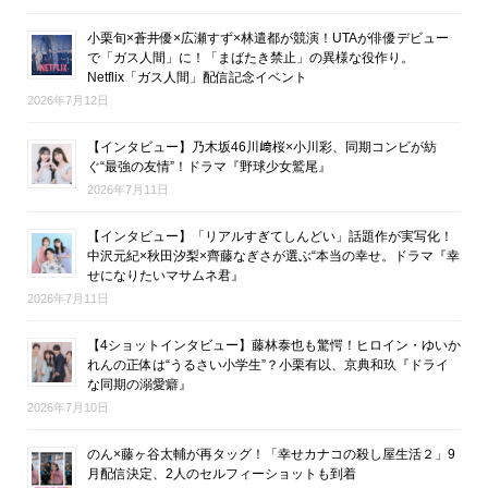
小栗旬×蒼井優×広瀬すず×林遣都が競演！UTAが俳優デビュー
で「ガス人間」に！「まばたき禁止」の異様な役作り。
Netflix「ガス人間」配信記念イベント
2026年7月12日
【インタビュー】乃木坂46川﨑桜×小川彩、同期コンビが紡
ぐ“最強の友情”！ドラマ『野球少女鷲尾』
2026年7月11日
【インタビュー】「リアルすぎてしんどい」話題作が実写化！
中沢元紀×秋田汐梨×齊藤なぎさが選ぶ“本当の幸せ。ドラマ『幸
せになりたいマサムネ君』
2026年7月11日
【4ショットインタビュー】藤林泰也も驚愕！ヒロイン・ゆいか
れんの正体は“うるさい小学生”？小栗有以、京典和玖『ドライ
な同期の溺愛癖』
2026年7月10日
のん×藤ヶ谷太輔が再タッグ！「幸せカナコの殺し屋生活２」9
月配信決定、2人のセルフィーショットも到着