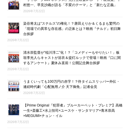
村悠一、早見沙織が語る「不変のテーマ」と「新たな正義」
2026年7月22日
染谷将太は“ステルス”の権化！？唐田えりか＆くるまも驚愕の
「現場での異常な存在感」の正体とは？映画『チルド』初日舞
台挨拶
2026年7月22日
清水崇監督が“稲川淳二”化！？「コメディーもやりたい！」板
垣李光人らキャストが浴衣＆提灯ルックで登場！映画『口に関
するアンケート』夏休み直前！公開記念舞台挨拶
2026年7月22日
うまくいっても100万円の赤字！？侍タイムスリッパー外伝・
連続時代劇「心配無用ノ介 天下御免」記者会見
2026年7月22日
【Prime Original『犯罪者』ブルーカーペット・プレミア】高橋
一生×斎藤工×水上恒司×ユースケ・サンタマリア×青木崇高
×MEGUMI×チョン・イル
2026年7月22日