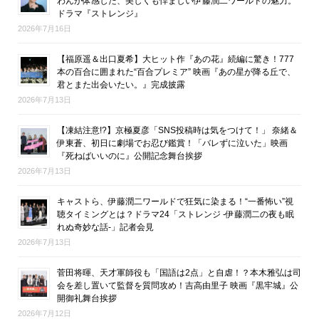
わんが体感した、美しくも悍ましい伊藤潤二ワールドの魅力。
ドラマ『ストレンジ』
2026年7月16日
【福原遥＆出口夏希】大ヒット作『あの花』続編に驚き！777
本の百合に囲まれた“百合プレミア” 映画『あの星が降る丘で、
君とまた出会いたい。』完成披露
2026年7月13日
【凍結注意!?】京極夏彦「SNS投稿時は気をつけて！」 奈緒＆
伊東蒼、初日に劇場でお忍び鑑賞！「バレずに泣いた」映画
『死ねばいいのに』公開記念舞台挨拶
2026年7月13日
キャストら、伊藤潤二ワールドで狂気に染まる！“一番怖い”視
聴タイミングとは？ドラマ24「ストレンジ -伊藤潤二の夜も眠
れぬ奇妙な話-」記者会見
2026年7月13日
菅田将暉、天才軍師役も「国語は2点」と自虐！？本木雅弘は司
会を差し置いて監督を質問攻め！吉高由里子 映画『黒牢城』公
開御礼舞台挨拶
2026年7月12日