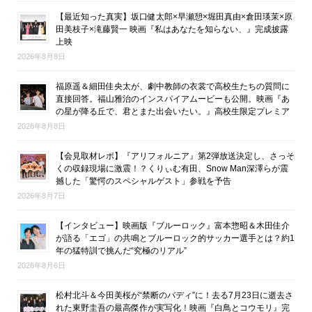
【最近知った真実】坂口健太郎×早瀬憩×堀田真由×倉田瑛茉×原
田美枝子×滝藤賢一 映画『私はあなたを知らない、』完成披露
上映
2026年8月8日
福原遥＆細田佳央太が、劇中教師の衣裳で高校生たちの質問に
直接回答。福山雅治のインスパイアムービーも公開。映画『あ
の星が降る丘で、君とまた出会いたい。』高校生限定プレミア
2026年8月8日
【会見取材レポ】『アリフォルニア』第2弾放送決定し、さっそ
くの収録現場に激震！？くりぃむ有田、Snow Man深澤らが震
撼した「驚愕のスペシャルゲスト」参戦を予告
2026年8月7日
【インタビュー】映画版『ブルーロック』富本惣昭＆木田佳介
が語る「エゴ」の共鳴とブルーロック的サッカー選手とは？約1
年の猛特訓で挑んだ“究極のリアル”
2026年8月6日
松村北斗＆今田美桜が“禁断のバディ”に！去る7月23日に逝去さ
れた東野圭吾の最高傑作が実写化！映画『白鳥とコウモリ』完