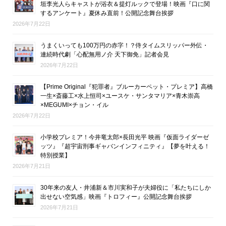
垣李光人らキャストが浴衣＆提灯ルックで登場！映画『口に関
するアンケート』夏休み直前！公開記念舞台挨拶
2026年7月22日
うまくいっても100万円の赤字！？侍タイムスリッパー外伝・
連続時代劇「心配無用ノ介 天下御免」記者会見
2026年7月22日
【Prime Original『犯罪者』ブルーカーペット・プレミア】高橋
一生×斎藤工×水上恒司×ユースケ・サンタマリア×青木崇高
×MEGUMI×チョン・イル
2026年7月22日
小学校プレミア！今井竜太郎×長田光平 映画『仮面ライダーゼ
ッツ』『超宇宙刑事ギャバンインフィニティ』【夢を叶える！
特別授業】
2026年7月21日
30年来の友人・井浦新＆市川実和子が夫婦役に「私たちにしか
出せない空気感」映画『トロフィー』公開記念舞台挨拶
2026年7月21日