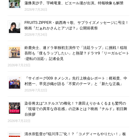
蓮佛美沙子、宇崎竜童、ピエール瀧が出演。特報映像も解禁
2026年7月26日
FRUITS ZIPPER・鎮西寿々歌、サプライズメッセージに号泣！
映画『だぁれかさんとアソぼ？』公開前夜祭
2026年7月24日
鈴鹿央士、連ドラ単独初主演作で「法廷ラップ」に挑戦！稲垣
吾郎も「僕もラップしたい」と熱望？ドラマ9「リーガルビート
-逆転の法廷-」記者会見
2026年7月23日
『サイボーグ009 ネメシス』先行上映会レポート：梶裕貴、中
村悠一、早見沙織が語る「不変のテーマ」と「新たな正義」
2026年7月22日
染谷将太は“ステルス”の権化！？唐田えりか＆くるまも驚愕の
「現場での異常な存在感」の正体とは？映画『チルド』初日舞
台挨拶
2026年7月22日
清水崇監督が“稲川淳二”化！？「コメディーもやりたい！」板