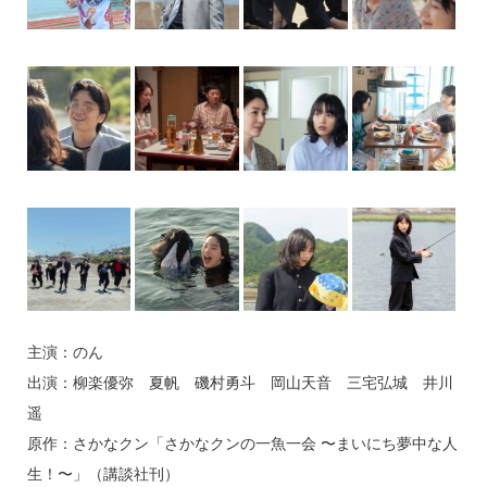
主演：のん
出演：柳楽優弥 夏帆 磯村勇斗 岡山天音 三宅弘城 井川
遥
原作：さかなクン「さかなクンの一魚一会 〜まいにち夢中な人
生！〜」（講談社刊）