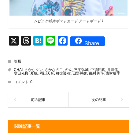
ムビチケ特典ポストカード アートボード 1
X
T
H
Li
F
Share
hr
at
n
a
e
e
e
c
映画
a
n
e
CHAI
,
さかなクン
,
さかなのこ
,
のん
,
三宅弘城
,
中須翔真
,
井川遥
,
増田光桜
,
夏帆
,
岡山天音
,
柳楽優弥
,
田野井健
,
磯村勇斗
,
西村瑞季
d
a
b
コメント:
0
s
o
o
k
関連記事一覧