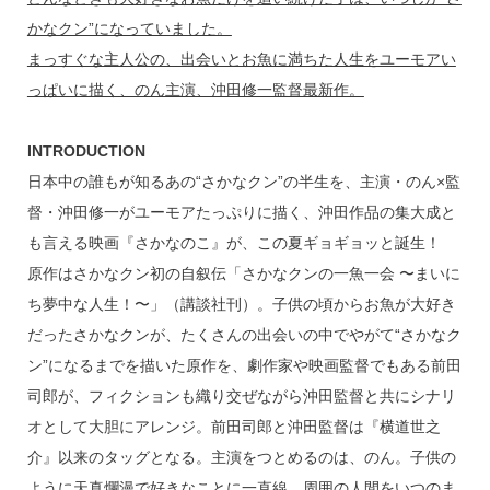
かなクン”になっていました。
まっすぐな主人公の、出会いとお魚に満ちた人生をユーモアい
っぱいに描く、のん主演、沖田修一監督最新作。
INTRODUCTION
日本中の誰もが知るあの“さかなクン”の半生を、主演・のん×監
督・沖田修一がユーモアたっぷりに描く、沖田作品の集大成と
も言える映画『さかなのこ』が、この夏ギョギョッと誕生！
原作はさかなクン初の自叙伝「さかなクンの一魚一会 〜まいに
ち夢中な人生！〜」（講談社刊）。子供の頃からお魚が大好き
だったさかなクンが、たくさんの出会いの中でやがて“さかなク
ン”になるまでを描いた原作を、劇作家や映画監督でもある前田
司郎が、フィクションも織り交ぜながら沖田監督と共にシナリ
オとして大胆にアレンジ。前田司郎と沖田監督は『横道世之
介』以来のタッグとなる。主演をつとめるのは、のん。子供の
ように天真爛漫で好きなことに一直線、周囲の人間をいつのま