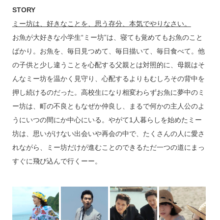
STORY
ミー坊は、好きなことを、思う存分、本気でやりなさい。
お魚が大好きな小学生“ミー坊”は、寝ても覚めてもお魚のこと
ばかり。お魚を、毎日見つめて、毎日描いて、毎日食べて。他
の子供と少し違うことを心配する父親とは対照的に、母親はそ
んなミー坊を温かく見守り、心配するよりもむしろその背中を
押し続けるのだった。高校生になり相変わらずお魚に夢中のミ
ー坊は、町の不良ともなぜか仲良し、まるで何かの主人公のよ
うにいつの間にか中心にいる。やがて1人暮らしを始めたミー
坊は、思いがけない出会いや再会の中で、たくさんの人に愛さ
れながら、ミー坊だけが進むことのできるただ一つの道にまっ
すぐに飛び込んで行くーー。