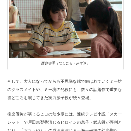
西村瑞季（にしむら・みずき）
そして、大人になってからも不思議な縁で結ばれていくミー坊
のクラスメイトや、ミー坊の兄役にも、数々の話題作で重要な
役どころを演じてきた実力派子役が続々登場。
柳楽優弥が演じるヒヨの幼少期には、連続テレビ小説「スカー
レット」で戸田恵梨香演じるヒロインの息子・武志役が評判と
なり、「おちょやん」の成田凌演じる天海一平役の幼少期な