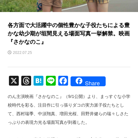
各方面で大活躍中の個性豊かな子役たちによる豊
かな幼少期が垣間見える場面写真一挙解禁。映画
『さかなのこ』
2022.07.25
X
T
H
Li
F
Share
hr
at
n
a
のん主演映画『さかなのこ』（9/1公開）より、まっすぐな小学
e
e
e
c
校時代を彩る、注目作に引っ張りダコの実力派子役たちとし
a
n
e
て、西村瑞季、中須翔真、増田光桜、田野井健らの瑞々しさた
d
a
b
っぷりの表現力光る場面写真が到着した。
s
o