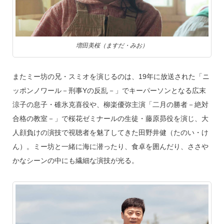
増田美桜（ますだ・みお）
またミー坊の兄・スミオを演じるのは、19年に放送された「ニ
ッポンノワール－刑事Yの反乱－」でキーパーソンとなる広末
涼子の息子・碓氷克喜役や、柳楽優弥主演「二月の勝者－絶対
合格の教室－」で桜花ゼミナールの生徒・藤原昴役を演じ、大
人顔負けの演技で視聴者を魅了してきた田野井健（たのい・け
ん）。ミー坊と一緒に海に潜ったり、食卓を囲んだり、ささや
かなシーンの中にも繊細な演技が光る。