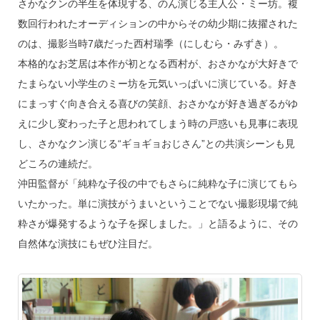
o
さかなクンの半生を体現する、のん演じる主人公・ミー坊。複
k
数回行われたオーディションの中からその幼少期に抜擢された
のは、撮影当時7歳だった西村瑞季（にしむら・みずき）。
本格的なお芝居は本作が初となる西村が、おさかなが大好きで
たまらない小学生のミー坊を元気いっぱいに演じている。好き
にまっすぐ向き合える喜びの笑顔、おさかなが好き過ぎるがゆ
えに少し変わった子と思われてしまう時の戸惑いも見事に表現
し、さかなクン演じる“ギョギョおじさん”との共演シーンも見
どころの連続だ。
沖田監督が「純粋な子役の中でもさらに純粋な子に演じてもら
いたかった。単に演技がうまいということでない撮影現場で純
粋さが爆発するような子を探しました。」と語るように、その
自然体な演技にもぜひ注目だ。