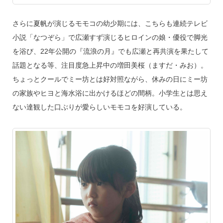
さらに夏帆が演じるモモコの幼少期には、こちらも連続テレビ
小説「なつぞら」で広瀬すず演じるヒロインの娘・優役で脚光
を浴び、22年公開の『流浪の月』でも広瀬と再共演を果たして
話題となる等、注目度急上昇中の増田美桜（ますだ・みお）。
ちょっとクールでミー坊とは好対照ながら、休みの日にミー坊
の家族やヒヨと海水浴に出かけるほどの間柄。小学生とは思え
ない達観した口ぶりが愛らしいモモコを好演している。