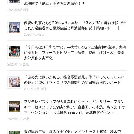
成披露で「納豆」を巡る白黒議論！？
2026年8月2日
伝説の刑事たちが50年ぶりに集結！『Gメン’75』舞台挨拶で語
られた過酷過ぎる撮影秘話と丹波哲郎伝説【詳細レポート】
2026年8月2日
「今日もぼけ日和ですね」―大竹しのぶ×三浦友和W主演、共演
に櫻井翔！ファーストビジュアル解禁。映画『ぼけ日和』矢部
太郎原作を実写化
2026年7月28日
「涙の先に救いがある」椎名零監督最新作『いってらっしゃい
の花』池袋シネマ・ロサで満員御礼の初日舞台挨拶レポート
2026年7月28日
フジテレビスタッフが人事異動になったけど…リリー・フラン
キー、新スタッフに切実な願い。斎藤工、柏木悠、高木完 ドラ
マ『ペンション・恋は桃色 season4』完成披露イベント
2026年7月26日
香取慎吾主演『虚ろな十字架』メインキャスト解禁。鈴木杏、