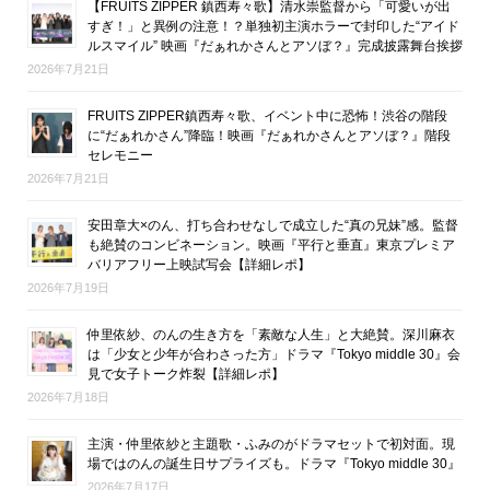
【FRUITS ZIPPER 鎮西寿々歌】清水崇監督から「可愛いが出
すぎ！」と異例の注意！？単独初主演ホラーで封印した“アイド
ルスマイル” 映画『だぁれかさんとアソぼ？』完成披露舞台挨拶
2026年7月21日
FRUITS ZIPPER鎮西寿々歌、イベント中に恐怖！渋谷の階段
に“だぁれかさん”降臨！映画『だぁれかさんとアソぼ？』階段
セレモニー
2026年7月21日
安田章大×のん、打ち合わせなしで成立した“真の兄妹”感。監督
も絶賛のコンビネーション。映画『平行と垂直』東京プレミア
バリアフリー上映試写会【詳細レポ】
2026年7月19日
仲里依紗、のんの生き方を「素敵な人生」と大絶賛。深川麻衣
は「少女と少年が合わさった方」ドラマ『Tokyo middle 30』会
見で女子トーク炸裂【詳細レポ】
2026年7月18日
主演・仲里依紗と主題歌・ふみのがドラマセットで初対面。現
場ではのんの誕生日サプライズも。ドラマ『Tokyo middle 30』
2026年7月17日