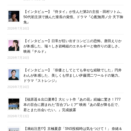
【インタビュー】『侍タイ』が生んだ第2の主役・田村ツトム。
50代初主演で挑んだ座長の覚悟。ドラマ『心配無用ノ介 天下御
免』
2026年7月16日
【インタビュー】日常が狂い出すコンビニの恐怖。唐田えりか
が体感した、瑞々しき岩崎組のエネルギーと物作りの楽しさ。
映画『チルド』
2026年7月16日
【インタビュー】「俳優としてとても幸せな経験でした」円井
わんが体感した、美しくも悍ましい伊藤潤二ワールドの魅力。
ドラマ『ストレンジ』
2026年7月16日
【福原遥＆出口夏希】大ヒット作『あの花』続編に驚き！777
本の百合に囲まれた“百合プレミア” 映画『あの星が降る丘で、
君とまた出会いたい。』完成披露
2026年7月13日
【凍結注意!?】京極夏彦「SNS投稿時は気をつけて！」 奈緒＆