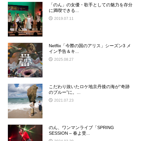
「のん」の女優・歌手としての魅力を存分
に満喫できる...
2019.07.11
Netflix「今際の国のアリス」シーズン3 メ
イン予告＆キ...
2025.08.27
こだわり抜いたロケ地京丹後の海が“奇跡
のブルー”に。...
2021.07.23
のん、ワンマンライブ「SPRING
SESSION – 春よ受...