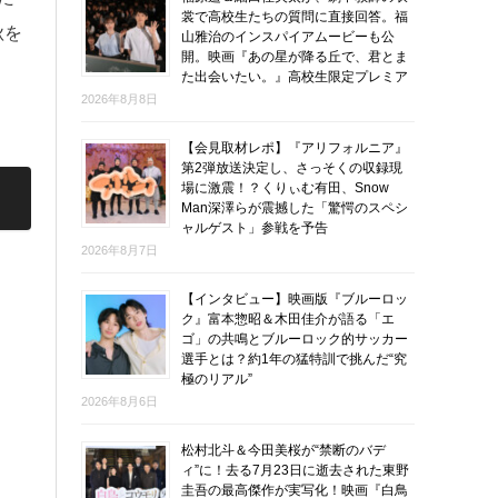
裳で高校生たちの質問に直接回答。福
秋を
山雅治のインスパイアムービーも公
開。映画『あの星が降る丘で、君とま
た出会いたい。』高校生限定プレミア
2026年8月8日
【会見取材レポ】『アリフォルニア』
第2弾放送決定し、さっそくの収録現
場に激震！？くりぃむ有田、Snow
Man深澤らが震撼した「驚愕のスペシ
ャルゲスト」参戦を予告
2026年8月7日
【インタビュー】映画版『ブルーロッ
ク』富本惣昭＆木田佳介が語る「エ
ゴ」の共鳴とブルーロック的サッカー
選手とは？約1年の猛特訓で挑んだ“究
極のリアル”
2026年8月6日
松村北斗＆今田美桜が“禁断のバデ
ィ”に！去る7月23日に逝去された東野
圭吾の最高傑作が実写化！映画『白鳥