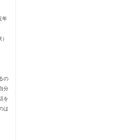
近年
』
東）
るの
自分
話を
のは