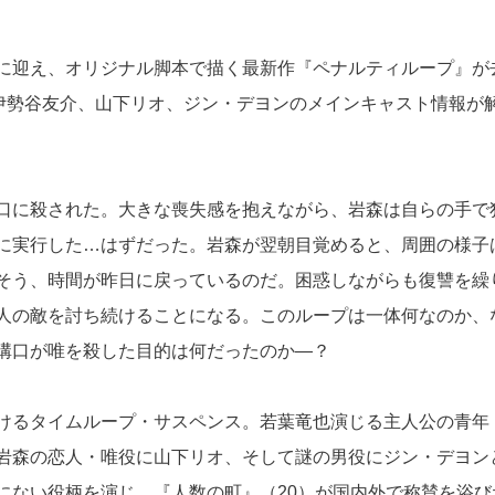
に迎え、オリジナル脚本で描く最新作『ペナルティループ』が
、伊勢谷友介、山下リオ、ジン・デヨンのメインキャスト情報が
口に殺された。大きな喪失感を抱えながら、岩森は自らの手で
に実行した…はずだった。岩森が翌朝目覚めると、周囲の様子
そう、時間が昨日に戻っているのだ。困惑しながらも復讐を繰
人の敵を討ち続けることになる。このループは一体何なのか、
溝口が唯を殺した目的は何だったのか―？
けるタイムループ・サスペンス。若葉竜也演じる主人公の青年
岩森の恋人・唯役に山下リオ、そして謎の男役にジン・デヨン
にない役柄を演じ、『人数の町』（20）が国内外で称賛を浴び