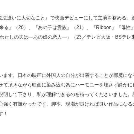
年、『魔法遣いに大切なこと』で映画デビューにして主演を務める。
る』（20）、『あの子は貴族』（21）、『Ribbon』『母性
「わたしの夫は―あの娘の恋人―」（23／テレビ大阪・BSテレ
います。日本の映画に外国人の自分が出演することが邪魔にな
せて頂きながら映画に染み込む為にハーモニーを壊さず静かに
説明して下さり、私が理解できるのを待ってくださいました。
心強く有難かったです。脚本、現場が良ければ良い作品になる
す！