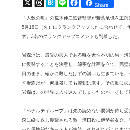
X
T
H
Li
F
Share
hr
at
n
a
『人数の町』の荒木伸二監督監督が若葉竜也を主演
e
e
e
c
5月16日（火）にクランクアップしたに合わせて
a
n
e
禁。3名のクランクアップコメントも到着した。
d
a
b
s
o
岩森淳は、最愛の恋人である唯を素性不明の男・溝
o
に復讐することを決意し、綿密な計画を立て、完璧
k
日のまま。確かに殺したはずの溝口も生きている。
す岩森だが、何度殺しても翌朝は来ず、その度に恋
岩森はこの世界に入り込んでしまったのか、そして
『ペナルティループ』は先の読めない展開が待ち受
森に繰り返し復讐される敵・溝口役に伊勢谷友介、
った個性的なキャストが集結。それぞれがこれまで