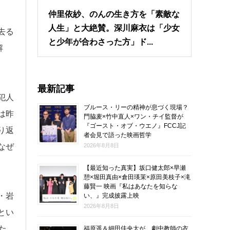
仲里依紗、のんの生き方を「素敵な
人生」と大絶賛。深川麻衣は「少女
去る
と少年が合わさった方」ド...
解
最新記事
犯人
ブルース・リーの精神が息づく現場？
は昨
門脇麦×竹中直人×ワン・チイ監督が
『ゴースト・オブ・ウエノ』FCCJ記
り返
者会見で語った映画哲学
なぜ
2026年8月8日
【最近知った真実】坂口健太郎×早瀬
憩×堀田真由×倉田瑛茉×原田美枝子×滝
藤賢一 映画『私はあなたを知らな
・岩
い、』完成披露上映
2026年8月8日
とい
た
福原遥＆細田佳央太が、劇中教師の衣