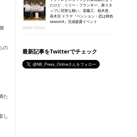
たけど…リリー・フランキー、新スタ
ッフに切実な願い。斎藤工、柏木悠、
高木完 ドラマ『ペンション・恋は桃色
season4』完成披露イベント
第
2026年7月26日
ちの
最新記事をTwitterでチェック
満た
楽し