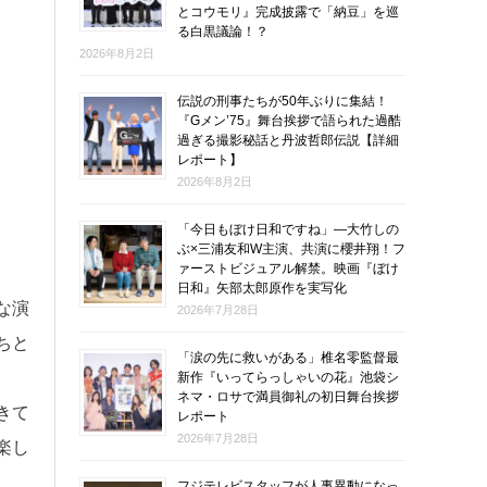
とコウモリ』完成披露で「納豆」を巡
る白黒議論！？
2026年8月2日
伝説の刑事たちが50年ぶりに集結！
『Gメン’75』舞台挨拶で語られた過酷
過ぎる撮影秘話と丹波哲郎伝説【詳細
レポート】
2026年8月2日
「今日もぼけ日和ですね」―大竹しの
ぶ×三浦友和W主演、共演に櫻井翔！フ
ァーストビジュアル解禁。映画『ぼけ
日和』矢部太郎原作を実写化
な演
2026年7月28日
ちと
「涙の先に救いがある」椎名零監督最
新作『いってらっしゃいの花』池袋シ
ネマ・ロサで満員御礼の初日舞台挨拶
きて
レポート
2026年7月28日
楽し
フジテレビスタッフが人事異動になっ