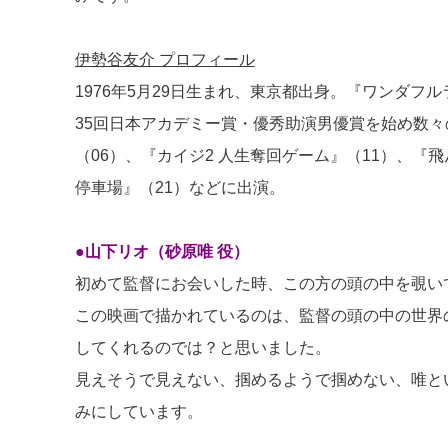
伊勢谷友介 プロフィール
1976年5月29日生まれ、東京都出身。『ワンダフ
35回日本アカデミー賞・優秀助演男優賞を始め数々の
（06）、『カイジ2 人生奪回ゲーム』（11）、『飛ん
停車場』（21）などに出演。
●山下リオ（砂原唯 役）
初めて監督にお会いした時、この方の頭の中を覗い
この映画で描かれているのは、監督の頭の中の世界
してくれるのでは？と思いました。
見えそうで見えない、掴めるようで掴めない、唯と
みにしています。