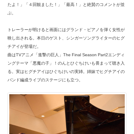
たよ！」「４回観ました！」「最高！」と絶賛のコメントが並
ぶ。
トレーラーが明けると画面にはグランド・ピアノを弾く女性が
映し出される。本日のゲスト、シンガーソングライターのヒグ
チアイが登場だ。
曲はTVアニメ「進撃の巨人」The Final Season Part2エンディ
ングテーマ「悪魔の子」！のんとひぐちけいも畏まって聴き入
る。実はヒグチアイはひぐちけいの実姉。姉妹でヒグチアイの
バンド編成ライブのステージにも立つ。