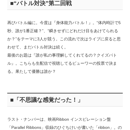
■“バトル対決”第二回戦
再びバトル編に。今度は『身体能力バトル！』。“体内時計で5
秒、誰が1番正確？”、“瞬きせずにどれだけ目をあけてられる
か？”をテーマに3人が競う。この流れで次はライブに戻ると思
わせて、まだバトル対決は続く。
最後のお題は『誰が私の事理解してくれてるの？クイズバト
ル』。こちらも生配信で視聴してるビューワーの投票で決ま
る。果たして優勝は誰か？
■「不思議な感覚だった！」
ラスト・ナンバーは、映画Ribbon インスピレーション盤
「Parallel Ribbons」収録のひぐちけいが書いた「ribbon」。の