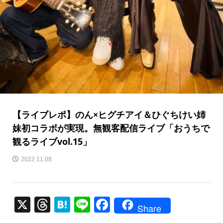
【ライブレポ】のん×ヒグチアイ＆ひぐちけい姉
妹初コラボが実現。無観客配信ライブ「おうちで
観るライブvol.15」
2022.11.08
X
T
H
Li
F
Share
hr
at
n
a