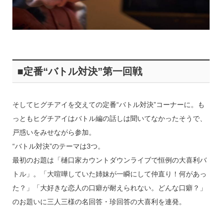
■定番“バトル対決”第一回戦
そしてヒグチアイを交えての定番“バトル対決”コーナーに。も
っともヒグチアイはバトル編の話しは聞いてなかったそうで、
戸惑いをみせながら参加。
“バトル対決”のテーマは3つ。
最初のお題は「樋口家カウントダウンライブで恒例の大喜利バ
トル」。「大喧嘩していた姉妹が一瞬にして仲直り！何があっ
た？」「大好きな恋人の口癖が耐えられない。どんな口癖？」
のお題いに三人三様の名回答・珍回答の大喜利を連発。