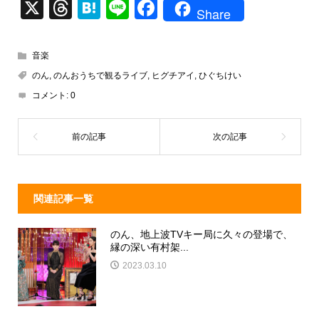
X
T
H
Li
F
Share
hr
at
n
a
e
e
e
c
音楽
a
n
e
のん
,
のんおうちで観るライブ
,
ヒグチアイ
,
ひぐちけい
d
a
b
コメント:
0
s
o
o
k
関連記事一覧
のん、地上波TVキー局に久々の登場で、
縁の深い有村架...
2023.03.10