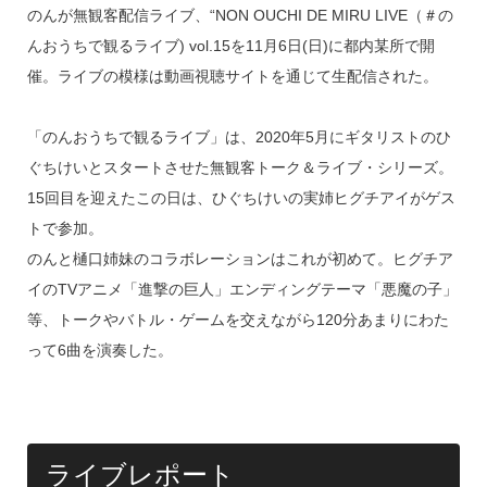
のんが無観客配信ライブ、“NON OUCHI DE MIRU LIVE（＃の
e
e
e
c
んおうちで観るライブ) vol.15を11月6日(日)に都内某所で開
a
n
e
催。ライブの模様は動画視聴サイトを通じて生配信された。
d
a
b
s
o
「のんおうちで観るライブ」は、2020年5月にギタリストのひ
o
ぐちけいとスタートさせた無観客トーク＆ライブ・シリーズ。
k
15回目を迎えたこの日は、ひぐちけいの実姉ヒグチアイがゲス
トで参加。
のんと樋口姉妹のコラボレーションはこれが初めて。ヒグチア
イのTVアニメ「進撃の巨人」エンディングテーマ「悪魔の子」
等、トークやバトル・ゲームを交えながら120分あまりにわた
って6曲を演奏した。
ライブレポート