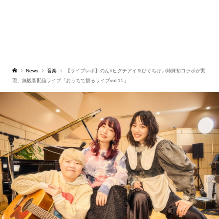
News
音楽
【ライブレポ】のん×ヒグチアイ＆ひぐちけい姉妹初コラボが実
現。無観客配信ライブ「おうちで観るライブvol.15」