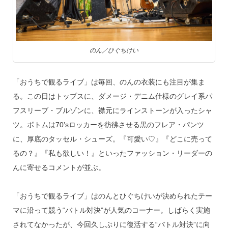
のん／ひぐちけい
「おうちで観るライブ」は毎回、のんの衣装にも注目が集ま
る。この日はトップスに、ダメージ・デニム仕様のグレイ系パ
フスリーブ・ブルゾンに、襟元にラインストーンが入ったシャ
ツ。ボトムは70’sロッカーを彷彿させる黒のフレア・パンツ
に、厚底のタッセル・シューズ。『可愛い♡』『どこに売って
るの？』『私も欲しい！』といったファッション・リーダーの
んに寄せるコメントが並ぶ。
「おうちで観るライブ」はのんとひぐちけいが決められたテー
マに沿って競う“バトル対決”が人気のコーナー。しばらく実施
されてなかったが、今回久しぶりに復活する“バトル対決”に向