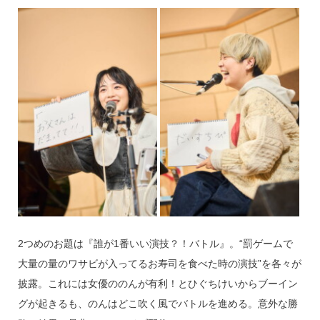
2つめのお題は『誰が1番いい演技？！バトル』。“罰ゲームで
大量の量のワサビが入ってるお寿司を食べた時の演技”を各々が
披露。これには女優ののんが有利！とひぐちけいからブーイン
グが起きるも、のんはどこ吹く風でバトルを進める。意外な勝