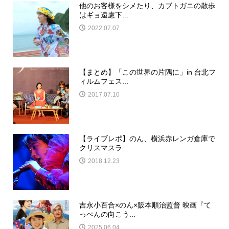
他のお客様をシメたり、カブトガニの散歩
はギョ遠慮下...
2022.07.07
【まとめ】「この世界の片隅に」in 台北フ
ィルムフェス...
2017.07.10
【ライブレポ】のん、横浜赤レンガ倉庫で
クリスマスラ...
2018.12.23
吉永小百合×のん×阪本順治監督 映画『て
っぺんの向こう...
2025.06.04