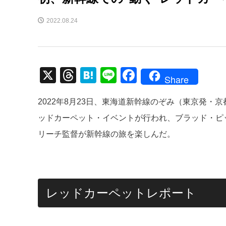
2022.08.24
X
T
H
Li
F
Share
hr
at
n
a
2022年8月23日、東海道新幹線のぞみ（東京発・
e
e
e
c
ッドカーペット・イベントが行われ、ブラッド・ピ
a
n
e
リーチ監督が新幹線の旅を楽しんだ。
d
a
b
s
o
o
k
レッドカーペットレポート