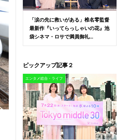
「涙の先に救いがある」椎名零監督
最新作『いってらっしゃいの花』池
袋シネマ・ロサで満員御礼...
ピックアップ記事２
エンタメ総合・ライフ