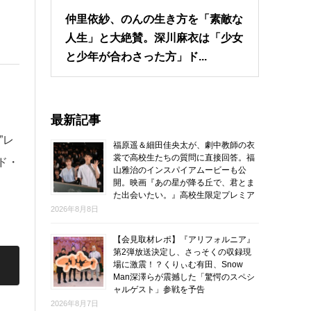
仲里依紗、のんの生き方を「素敵な
人生」と大絶賛。深川麻衣は「少女
と少年が合わさった方」ド...
最新記事
”レ
福原遥＆細田佳央太が、劇中教師の衣
裳で高校生たちの質問に直接回答。福
ド・
山雅治のインスパイアムービーも公
開。映画『あの星が降る丘で、君とま
た出会いたい。』高校生限定プレミア
2026年8月8日
【会見取材レポ】『アリフォルニア』
第2弾放送決定し、さっそくの収録現
場に激震！？くりぃむ有田、Snow
Man深澤らが震撼した「驚愕のスペシ
ャルゲスト」参戦を予告
2026年8月7日