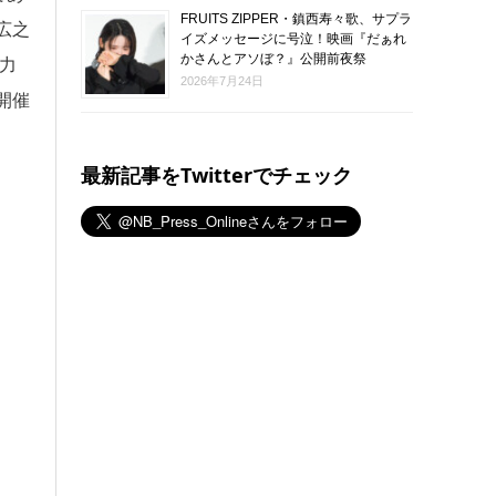
FRUITS ZIPPER・鎮西寿々歌、サプラ
広之
イズメッセージに号泣！映画『だぁれ
かさんとアソぼ？』公開前夜祭
力
2026年7月24日
開催
最新記事をTwitterでチェック