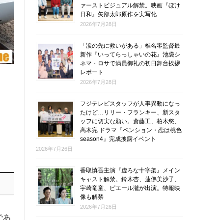
ァーストビジュアル解禁。映画『ぼけ
日和』矢部太郎原作を実写化
2026年7月28日
「涙の先に救いがある」椎名零監督最
新作『いってらっしゃいの花』池袋シ
ネマ・ロサで満員御礼の初日舞台挨拶
レポート
2026年7月28日
フジテレビスタッフが人事異動になっ
たけど…リリー・フランキー、新スタ
ッフに切実な願い。斎藤工、柏木悠、
高木完 ドラマ『ペンション・恋は桃色
season4』完成披露イベント
2026年7月26日
香取慎吾主演『虚ろな十字架』メイン
キャスト解禁。鈴木杏、蓮佛美沙子、
宇崎竜童、ピエール瀧が出演。特報映
像も解禁
2026年7月26日
であ