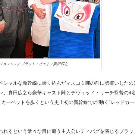
ジョンソン／ブラット・ピット／真田広之
ペシャルな新幹線に乗り込んだマスコミ陣の前に勢揃いしたの
ン、真田広之ら豪華キャスト陣とデヴィッド・リーチ監督の4
カーペットを歩くという史上初の新幹線での“動く”レッドカー
われるという散々な目に遭う主人公レディバグを演じるブラッ