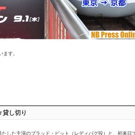
います。
々貸し切り
を果たした主演のブラッド・ピット（レディバグ役）と、初来日