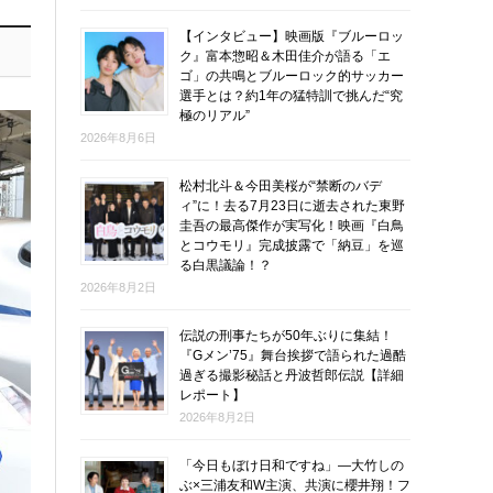
【インタビュー】映画版『ブルーロッ
ク』富本惣昭＆木田佳介が語る「エ
ゴ」の共鳴とブルーロック的サッカー
選手とは？約1年の猛特訓で挑んだ“究
極のリアル”
2026年8月6日
松村北斗＆今田美桜が“禁断のバデ
ィ”に！去る7月23日に逝去された東野
圭吾の最高傑作が実写化！映画『白鳥
とコウモリ』完成披露で「納豆」を巡
る白黒議論！？
2026年8月2日
伝説の刑事たちが50年ぶりに集結！
『Gメン’75』舞台挨拶で語られた過酷
過ぎる撮影秘話と丹波哲郎伝説【詳細
レポート】
2026年8月2日
「今日もぼけ日和ですね」―大竹しの
ぶ×三浦友和W主演、共演に櫻井翔！フ