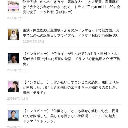
仲里依紗、のんの生き方を「素敵な人生」と大絶賛。深川麻衣
は「少女と少年が合わさった方」ドラマ『Tokyo middle 30』会
見で女子トーク炸裂【詳細レポ】
2026年7月18日
主演・仲里依紗と主題歌・ふみのがドラマセットで初対面。現
場ではのんの誕生日サプライズも。ドラマ『Tokyo middle 30』
2026年7月17日
【インタビュー】『侍タイ』が生んだ第2の主役・田村ツトム。
50代初主演で挑んだ座長の覚悟。ドラマ『心配無用ノ介 天下御
免』
2026年7月16日
【インタビュー】日常が狂い出すコンビニの恐怖。唐田えりか
が体感した、瑞々しき岩崎組のエネルギーと物作りの楽しさ。
映画『チルド』
2026年7月16日
【インタビュー】「俳優としてとても幸せな経験でした」円井
わんが体感した、美しくも悍ましい伊藤潤二ワールドの魅力。
ドラマ『ストレンジ』
2026年7月16日