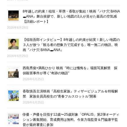
8年越しの約束！稲垣・草彅・香取が集結！映画『バナ穴 BANA
🕳ANA』舞台挨拶で、新しい地図の3人が見せた最高の空気感
【詳細レポート】
2026年6月28日
【稲垣吾郎インタビュー】8年越しの約束が結実！新しい地図の
３人が放つ「観る者の想像力で完成する」唯一無二の物語。映
画『バナ穴 BANA🕳ANA』
2026年6月25日
西島秀俊×満島ひかり 映画『時には懺悔を』場面写真解禁 探
偵殺害事件が導く“奇跡の物語”
2026年6月25日
香取慎吾主演映画『高校生家族』ティザービジュアル＆特報解
禁 家族全員高校生の“青春フルスロットル”開幕
2026年6月25日
俳優・声優を目指す12歳〜25歳対象「OPALIS」第2弾オーディ
ション募集開始、育成費用は無料。今泉力哉監督＆門脇康平監
督が最終審査に参加