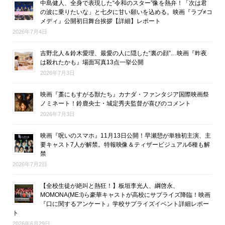
中島健人、全身で表現した“令和のスター”像を熱弁！「次は君
の波に乗りたいな」と七夕に甘い願いを込める。映画『ラブ≠コ
メディ』公開初日舞台挨拶【詳細】レポート
2026年7月4日
吉野北人＆鈴木愛理、最愛の人に隠した“裏の顔”…映画『昨夜
は殺れたかも』場面写真13点一挙公開
2026年7月3日
映画『藁にもすがる獣たち』カナダ・ファンタジア国際映画祭
ノミネート！鈴鹿央士・城定秀夫監督が喜びのコメント
2026年7月3日
映画『呪いのスマホ』11月13日公開！早瀬憩が単独初主演、主
要キャスト7人が解禁。特報映像＆ティザービジュアル6種も解
禁
2026年7月2日
【全校生徒が絶叫と熱狂！】板垣李光人、綱啓永、
MOMONA(ME:I)ら豪華キャストが高校にサプライズ降臨！映画
『口に関するアンケート』学校サプライズイベント詳細レポー
ト
2026年6月29日