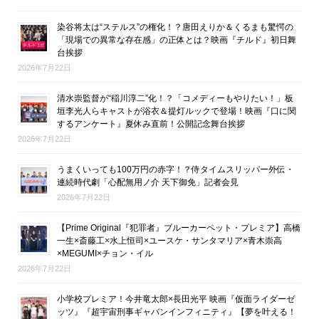
染谷将太は“ステルス”の権化！？唐田えりか＆くるまも驚愕の
「現場での異常な存在感」の正体とは？映画『チルド』初日舞
台挨拶
2026年7月22日
清水崇監督が“稲川淳二”化！？「コメディーもやりたい！」板
垣李光人らキャストが浴衣＆提灯ルックで登場！映画『口に関
するアンケート』夏休み直前！公開記念舞台挨拶
2026年7月22日
うまくいっても100万円の赤字！？侍タイムスリッパー外伝・
連続時代劇「心配無用ノ介 天下御免」記者会見
2026年7月22日
【Prime Original『犯罪者』ブルーカーペット・プレミア】高橋
一生×斎藤工×水上恒司×ユースケ・サンタマリア×青木崇高
×MEGUMI×チョン・イル
2026年7月22日
小学校プレミア！今井竜太郎×長田光平 映画『仮面ライダーゼ
ッツ』『超宇宙刑事ギャバンインフィニティ』【夢を叶える！