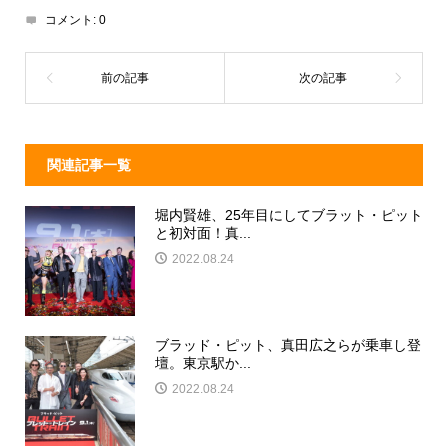
d
a
b
コメント:
0
s
o
o
k
関連記事一覧
堀内賢雄、25年目にしてブラット・ピット
と初対面！真...
2022.08.24
ブラッド・ピット、真田広之らが乗車し登
壇。東京駅か...
2022.08.24