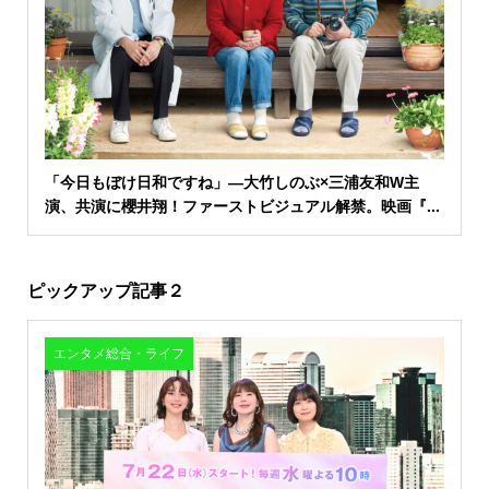
「今日もぼけ日和ですね」―大竹しのぶ×三浦友和W主
演、共演に櫻井翔！ファーストビジュアル解禁。映画『...
ピックアップ記事２
エンタメ総合・ライフ