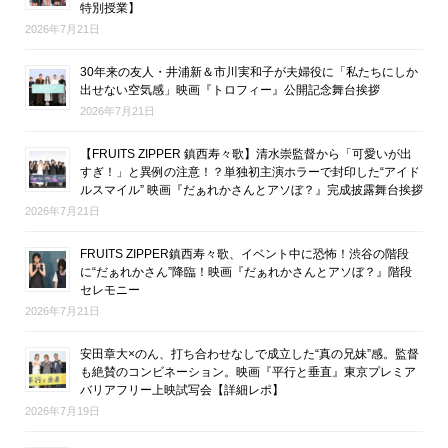
特別授業】
2026年7月21日
30年来の友人・井浦新＆市川実和子が夫婦役に「私たちにしか
出せない空気感」映画『トロフィー』公開記念舞台挨拶
2026年7月21日
【FRUITS ZIPPER 鎮西寿々歌】清水崇監督から「可愛いが出
すぎ！」と異例の注意！？単独初主演ホラーで封印した“アイド
ルスマイル” 映画『だぁれかさんとアソぼ？』完成披露舞台挨拶
2026年7月21日
FRUITS ZIPPER鎮西寿々歌、イベント中に恐怖！渋谷の階段
に“だぁれかさん”降臨！映画『だぁれかさんとアソぼ？』階段
セレモニー
2026年7月21日
安田章大×のん、打ち合わせなしで成立した“真の兄妹”感。監督
も絶賛のコンビネーション。映画『平行と垂直』東京プレミア
バリアフリー上映試写会【詳細レポ】
2026年7月19日