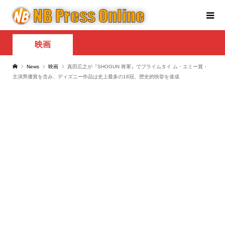
映画
News
映画
真田広之が『SHOGUN 将軍』でプライムタイ ム・エミー賞・
主演男優賞を含み、ディズニー作品は史上最多の18冠、歴史的快挙を達成