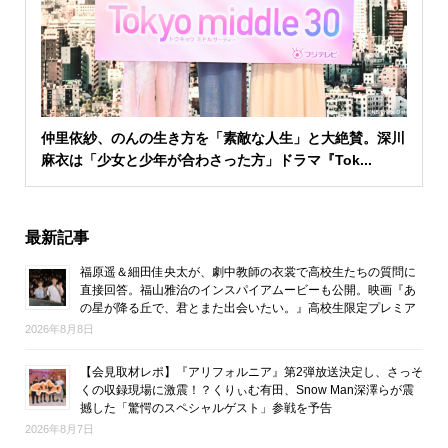
仲里依紗、のんの生き方を「素敵な人生」と大絶賛。深川
麻衣は「少女と少年が合わさった方」ドラマ『Tok...
最新記事
福原遥＆細田佳央太が、劇中教師の衣裳で高校生たちの質問に
直接回答。福山雅治のインスパイアムービーも公開。映画『あ
の星が降る丘で、君とまた出会いたい。』高校生限定プレミア
2026年8月8日
【会見取材レポ】『アリフォルニア』第2弾放送決定し、さっそ
くの収録現場に激震！？くりぃむ有田、Snow Man深澤らが震
撼した「驚愕のスペシャルゲスト」参戦を予告
2026年8月7日