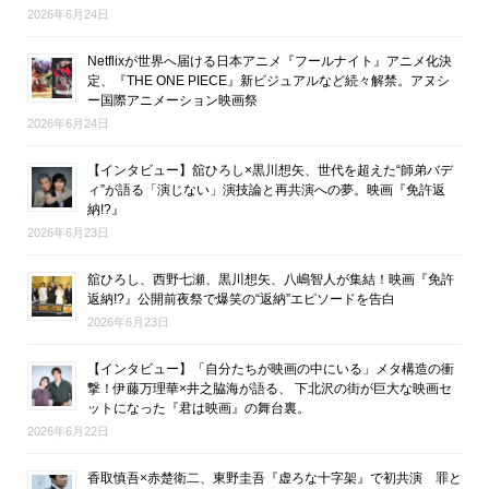
2026年6月24日
Netflixが世界へ届ける日本アニメ『フールナイト』アニメ化決
定、『THE ONE PIECE』新ビジュアルなど続々解禁。アヌシ
ー国際アニメーション映画祭
2026年6月24日
【インタビュー】舘ひろし×黒川想矢、世代を超えた“師弟バデ
ィ”が語る「演じない」演技論と再共演への夢。映画『免許返
納!?』
2026年6月23日
舘ひろし、西野七瀬、黒川想矢、八嶋智人が集結！映画『免許
返納!?』公開前夜祭で爆笑の“返納”エピソードを告白
2026年6月23日
【インタビュー】「自分たちが映画の中にいる」メタ構造の衝
撃！伊藤万理華×井之脇海が語る、 下北沢の街が巨大な映画セ
ットになった『君は映画』の舞台裏。
2026年6月22日
香取慎吾×赤楚衛二、東野圭吾『虚ろな十字架』で初共演 罪と