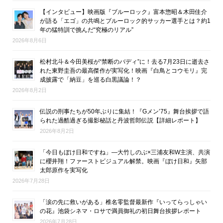
【インタビュー】映画版『ブルーロック』富本惣昭＆木田佳介
が語る「エゴ」の共鳴とブルーロック的サッカー選手とは？約1
年の猛特訓で挑んだ“究極のリアル”
2026年8月6日
松村北斗＆今田美桜が“禁断のバディ”に！去る7月23日に逝去さ
れた東野圭吾の最高傑作が実写化！映画『白鳥とコウモリ』完
成披露で「納豆」を巡る白黒議論！？
2026年8月2日
伝説の刑事たちが50年ぶりに集結！『Gメン’75』舞台挨拶で語
られた過酷過ぎる撮影秘話と丹波哲郎伝説【詳細レポート】
2026年8月2日
「今日もぼけ日和ですね」―大竹しのぶ×三浦友和W主演、共演
に櫻井翔！ファーストビジュアル解禁。映画『ぼけ日和』矢部
太郎原作を実写化
2026年7月28日
「涙の先に救いがある」椎名零監督最新作『いってらっしゃい
の花』池袋シネマ・ロサで満員御礼の初日舞台挨拶レポート
2026年7月28日