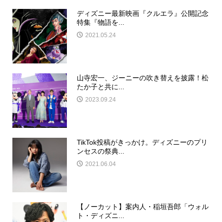
ディズニー最新映画『クルエラ』公開記念
特集『物語を...
2021.05.24
山寺宏一、ジーニーの吹き替えを披露！松
たか子と共に...
2023.09.24
TikTok投稿がきっかけ。ディズニーのプリ
ンセスの祭典...
2021.06.04
【ノーカット】案内人・稲垣吾郎「ウォル
ト・ディズニ...