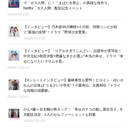
で「ガス人間」に！「まばたき禁止」の異様な役作り。
Netflix「ガス人間」配信記念イベント
2026年7月12日
【インタビュー】乃木坂46川﨑桜×小川彩、同期コンビが紡
ぐ“最強の友情”！ドラマ『野球少女鷲尾』
2026年7月11日
【インタビュー】「リアルすぎてしんどい」話題作が実写化！
中沢元紀×秋田汐梨×齊藤なぎさが選ぶ“本当の幸せ。ドラマ『幸
せになりたいマサムネ君』
2026年7月11日
【4ショットインタビュー】藤林泰也も驚愕！ヒロイン・ゆいか
れんの正体は“うるさい小学生”？小栗有以、京典和玖『ドライ
な同期の溺愛癖』
2026年7月10日
のん×藤ヶ谷太輔が再タッグ！「幸せカナコの殺し屋生活２」9
月配信決定、2人のセルフィーショットも到着
2026年7月10日