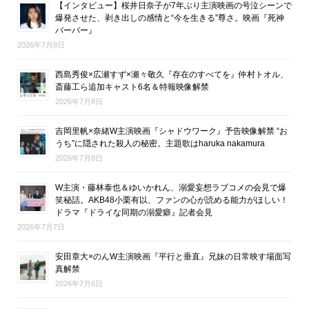
【インタビュー】桜井日奈子が7年ぶり主演映画の号泣シーンで
爆発させた、剥き出しの感情と“今を生きる”尊さ。映画『死神
バーバー』
2026年7月8日
西島秀俊×広瀬すず×瀬々敬久『存在のすべてを』仲村トオル、
斎藤工ら追加キャスト6名＆特報映像解禁
2026年7月8日
吉岡里帆×奈緒W主演映画『シャドウワーク』予告映像解禁 “お
うち”に隠された殺人の秘密。主題歌はharuka nakamura
2026年7月8日
W主演・藤林泰也＆ゆいかれん、溺愛妄想ラブコメの会見で爆
笑秘話。AKB48小栗有以、ファンの心が読める能力がほしい！
ドラマ『ドライな同期の溺愛癖』記者会見
2026年7月7日
安田章大×のんW主演映画『平行と垂直』兄妹の日常映す場面写
真解禁
2026年7月6日