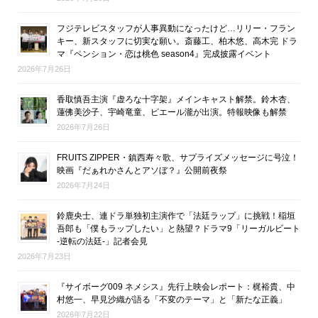
フジテレビスタッフが人事異動になったけど…リリー・フラン
キー、新スタッフに切実な願い。斎藤工、柏木悠、高木完 ドラ
マ『ペンション・恋は桃色 season4』完成披露イベント
2026年7月26日
香取慎吾主演『虚ろな十字架』メインキャスト解禁。鈴木杏、
蓮佛美沙子、宇崎竜童、ピエール瀧が出演。特報映像も解禁
2026年7月26日
FRUITS ZIPPER・鎮西寿々歌、サプライズメッセージに号泣！
映画『だぁれかさんとアソぼ？』公開前夜祭
2026年7月24日
鈴鹿央士、連ドラ単独初主演作で「法廷ラップ」に挑戦！稲垣
吾郎も「僕もラップしたい」と熱望？ドラマ9「リーガルビート
-逆転の法廷-」記者会見
2026年7月23日
『サイボーグ009 ネメシス』先行上映会レポート：梶裕貴、中
村悠一、早見沙織が語る「不変のテーマ」と「新たな正義」
2026年7月22日