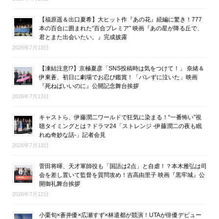
【福原遥＆出口夏希】大ヒット作『あの花』続編に驚き！777
本の百合に囲まれた“百合プレミア” 映画『あの星が降る丘で、
君とまた出会いたい。』完成披露
2026年7月13日
【凍結注意!?】京極夏彦「SNS投稿時は気をつけて！」 奈緒＆
伊東蒼、初日に劇場でお忍び鑑賞！「バレずに泣いた」映画
『死ねばいいのに』公開記念舞台挨拶
2026年7月13日
キャストら、伊藤潤二ワールドで狂気に染まる！“一番怖い”視
聴タイミングとは？ドラマ24「ストレンジ -伊藤潤二の夜も眠
れぬ奇妙な話-」記者会見
2026年7月13日
菅田将暉、天才軍師役も「国語は2点」と自虐！？本木雅弘は司
会を差し置いて監督を質問攻め！吉高由里子 映画『黒牢城』公
開御礼舞台挨拶
2026年7月12日
小栗旬×蒼井優×広瀬すず×林遣都が競演！UTAが俳優デビュー