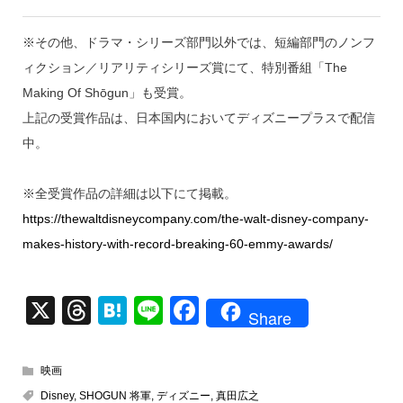
※その他、ドラマ・シリーズ部門以外では、短編部門のノンフ
ィクション／リアリティシリーズ賞にて、特別番組「The
Making Of Shōgun」も受賞。
上記の受賞作品は、日本国内においてディズニープラスで配信
中。
※全受賞作品の詳細は以下にて掲載。
https://thewaltdisneycompany.com/the-walt-disney-company-
makes-history-with-record-breaking-60-emmy-awards/
X
T
H
Li
F
Share
hr
at
n
a
e
e
e
c
映画
a
n
e
Disney
,
SHOGUN 将軍
,
ディズニー
,
真田広之