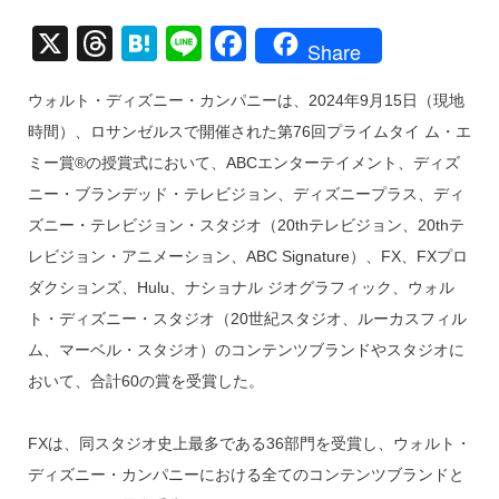
X
T
H
Li
F
Share
hr
at
n
a
ウォルト・ディズニー・カンパニーは、2024年9月15日（現地
e
e
e
c
時間）、ロサンゼルスで開催された第76回プライムタイ ム・エ
a
n
e
ミー賞®の授賞式において、ABCエンターテイメント、ディズ
d
a
b
ニー・ブランデッド・テレビジョン、ディズニープラス、ディ
s
o
ズニー・テレビジョン・スタジオ（20thテレビジョン、20thテ
o
レビジョン・アニメーション、ABC Signature）、FX、FXプロ
k
ダクションズ、Hulu、ナショナル ジオグラフィック、ウォル
ト・ディズニー・スタジオ（20世紀スタジオ、ルーカスフィル
ム、マーベル・スタジオ）のコンテンツブランドやスタジオに
おいて、合計60の賞を受賞した。
FXは、同スタジオ史上最多である36部門を受賞し、ウォルト・
ディズニー・カンパニーにおける全てのコンテンツブランドと