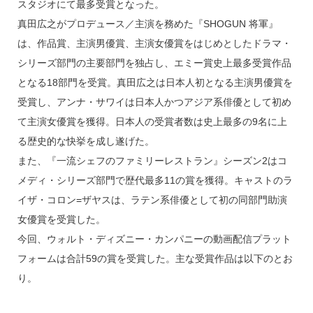
スタジオにて最多受賞となった。
真田広之がプロデュース／主演を務めた『SHOGUN 将軍』
は、作品賞、主演男優賞、主演女優賞をはじめとしたドラマ・
シリーズ部門の主要部門を独占し、エミー賞史上最多受賞作品
となる18部門を受賞。真田広之は日本人初となる主演男優賞を
受賞し、アンナ・サワイは日本人かつアジア系俳優として初め
て主演女優賞を獲得。日本人の受賞者数は史上最多の9名に上
る歴史的な快挙を成し遂げた。
また、『一流シェフのファミリーレストラン』シーズン2はコ
メディ・シリーズ部門で歴代最多11の賞を獲得。キャストのラ
イザ・コロン=ザヤスは、ラテン系俳優として初の同部門助演
女優賞を受賞した。
今回、ウォルト・ディズニー・カンパニーの動画配信プラット
フォームは合計59の賞を受賞した。主な受賞作品は以下のとお
り。