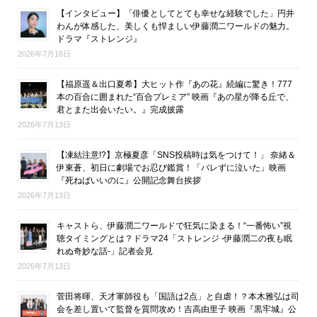
【インタビュー】「俳優としてとても幸せな経験でした」円井
わんが体感した、美しくも悍ましい伊藤潤二ワールドの魅力。
ドラマ『ストレンジ』
2026年7月16日
【福原遥＆出口夏希】大ヒット作『あの花』続編に驚き！777
本の百合に囲まれた“百合プレミア” 映画『あの星が降る丘で、
君とまた出会いたい。』完成披露
2026年7月13日
【凍結注意!?】京極夏彦「SNS投稿時は気をつけて！」 奈緒＆
伊東蒼、初日に劇場でお忍び鑑賞！「バレずに泣いた」映画
『死ねばいいのに』公開記念舞台挨拶
2026年7月13日
キャストら、伊藤潤二ワールドで狂気に染まる！“一番怖い”視
聴タイミングとは？ドラマ24「ストレンジ -伊藤潤二の夜も眠
れぬ奇妙な話-」記者会見
2026年7月13日
菅田将暉、天才軍師役も「国語は2点」と自虐！？本木雅弘は司
会を差し置いて監督を質問攻め！吉高由里子 映画『黒牢城』公