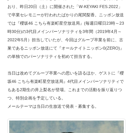
k
おり、昨日20日（土）に開催された「W-KEYAKI FES.2022」
で卒業セレモニーが行われたばかりの尾関梨香。ニッポン放送
では『櫻坂46 こちら有楽町星空放送局』(毎週日曜日23時～23
時30分)の3代目メインパーソナリティを3年間（2019年4月～
2022年5月）担当していたが、今回はグループ卒業を前に、古
巣であるニッポン放送にて『オールナイトニッポン0(ZERO)』
の単独でのパーソナリティを初めて担当する。
当日は改めてグループ卒業への思いを語るほか、ゲストに『櫻
坂46 こちら有楽町星空放送局』4代目メインパーソナリティで
もある2期生の井上梨名が登場。これまでの活動を振り返りつ
つ、特別企画を予定している。
メールテーマは当日の生放送で発表・募集する。