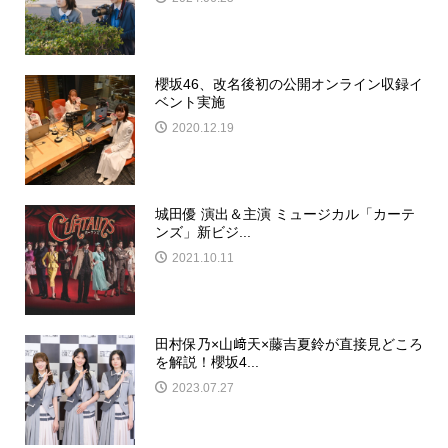
櫻坂46、改名後初の公開オンライン収録イ
ベント実施
2020.12.19
城田優 演出＆主演 ミュージカル「カーテ
ンズ」新ビジ...
2021.10.11
田村保乃×山﨑天×藤吉夏鈴が直接見どころ
を解説！櫻坂4...
2023.07.27