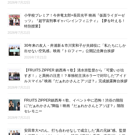
2026年7月22日
小学校プレミア！今井竜太郎×長田光平 映画『仮面ライダーゼ
ッツ』『超宇宙刑事ギャバンインフィニティ』【夢を叶える！
特別授業】
2026年7月21日
30年来の友人・井浦新＆市川実和子が夫婦役に「私たちにしか
出せない空気感」映画『トロフィー』公開記念舞台挨拶
2026年7月21日
【FRUITS ZIPPER 鎮西寿々歌】清水崇監督から「可愛いが出
すぎ！」と異例の注意！？単独初主演ホラーで封印した“アイド
ルスマイル” 映画『だぁれかさんとアソぼ？』完成披露舞台挨拶
2026年7月21日
FRUITS ZIPPER鎮西寿々歌、イベント中に恐怖！渋谷の階段
に“だぁれかさん”降臨！映画『だぁれかさんとアソぼ？』階段
セレモニー
2026年7月21日
安田章大×のん、打ち合わせなしで成立した“真の兄妹”感。監督