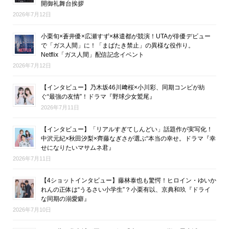
開御礼舞台挨拶
2026年7月12日
小栗旬×蒼井優×広瀬すず×林遣都が競演！UTAが俳優デビュー
で「ガス人間」に！「まばたき禁止」の異様な役作り。
Netflix「ガス人間」配信記念イベント
2026年7月12日
【インタビュー】乃木坂46川﨑桜×小川彩、同期コンビが紡
ぐ“最強の友情”！ドラマ『野球少女鷲尾』
2026年7月11日
【インタビュー】「リアルすぎてしんどい」話題作が実写化！
中沢元紀×秋田汐梨×齊藤なぎさが選ぶ“本当の幸せ。ドラマ『幸
せになりたいマサムネ君』
2026年7月11日
【4ショットインタビュー】藤林泰也も驚愕！ヒロイン・ゆいか
れんの正体は“うるさい小学生”？小栗有以、京典和玖『ドライ
な同期の溺愛癖』
2026年7月10日