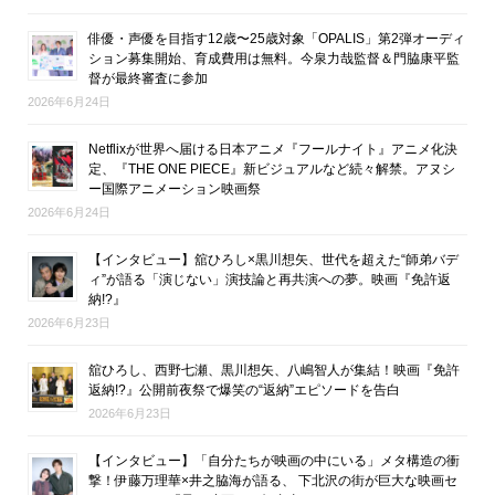
俳優・声優を目指す12歳〜25歳対象「OPALIS」第2弾オーディ
ション募集開始、育成費用は無料。今泉力哉監督＆門脇康平監
督が最終審査に参加
2026年6月24日
Netflixが世界へ届ける日本アニメ『フールナイト』アニメ化決
定、『THE ONE PIECE』新ビジュアルなど続々解禁。アヌシ
ー国際アニメーション映画祭
2026年6月24日
【インタビュー】舘ひろし×黒川想矢、世代を超えた“師弟バデ
ィ”が語る「演じない」演技論と再共演への夢。映画『免許返
納!?』
2026年6月23日
舘ひろし、西野七瀬、黒川想矢、八嶋智人が集結！映画『免許
返納!?』公開前夜祭で爆笑の“返納”エピソードを告白
2026年6月23日
【インタビュー】「自分たちが映画の中にいる」メタ構造の衝
撃！伊藤万理華×井之脇海が語る、 下北沢の街が巨大な映画セ