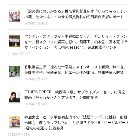
「涙の先に救いがある」椎名零監督最新作『いってらっしゃい
の花』池袋シネマ・ロサで満員御礼の初日舞台挨拶レポート
2026年7月28日
フジテレビスタッフが人事異動になったけど…リリー・フラン
キー、新スタッフに切実な願い。斎藤工、柏木悠、高木完 ドラ
マ『ペンション・恋は桃色 season4』完成披露イベント
2026年7月26日
香取慎吾主演『虚ろな十字架』メインキャスト解禁。鈴木杏、
蓮佛美沙子、宇崎竜童、ピエール瀧が出演。特報映像も解禁
2026年7月26日
FRUITS ZIPPER・鎮西寿々歌、サプライズメッセージに号泣！
映画『だぁれかさんとアソぼ？』公開前夜祭
2026年7月24日
鈴鹿央士、連ドラ単独初主演作で「法廷ラップ」に挑戦！稲垣
吾郎も「僕もラップしたい」と熱望？ドラマ9「リーガルビート
-逆転の法廷-」記者会見
2026年7月23日