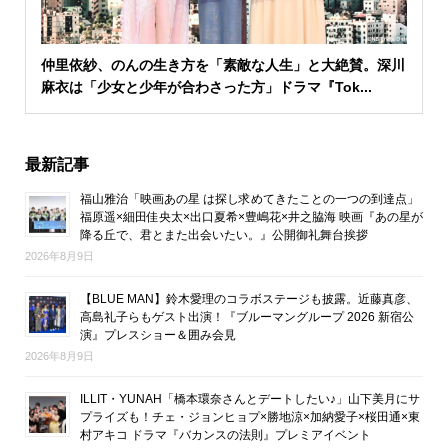
仲里依紗、のんの生き方を「素敵な人生」と大絶賛。深川
麻衣は「少女と少年が合わさった方」ドラマ『Tok...
最新記事
福山雅治「映画あの星 は探し求めてきたことの一つの到達点」
福原遥×細田佳央太×出口夏希×豊嶋花×井之脇海 映画『あの星が
降る丘で、君とまた出会いたい。』公開御礼舞台挨拶
2026年8月9日
【BLUE MAN】鈴木愛理のコラボステージも披露。近藤真彦、
高島礼子らもゲスト出演！『ブルーマングループ 2026 新宿公
演』プレスショー＆囲み会見
2026年8月9日
ILLIT・YUNAH「橋本環奈さんとデートしたい♪」山下美月にサ
プライズも！チェ・ジョンヒョプ×勝地涼×加納愛子×桜田通×東
村アキコ ドラマ『バカンスの法則』プレミアイベント