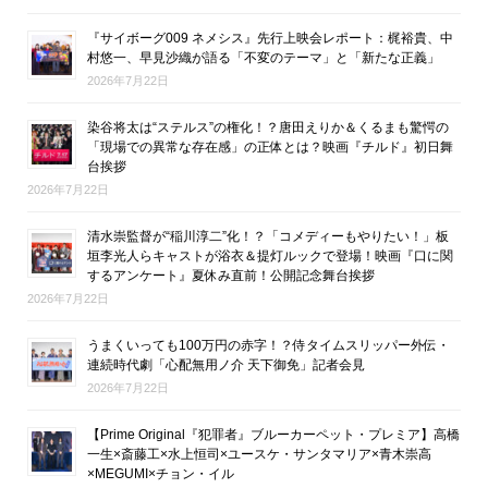
『サイボーグ009 ネメシス』先行上映会レポート：梶裕貴、中
村悠一、早見沙織が語る「不変のテーマ」と「新たな正義」
2026年7月22日
染谷将太は“ステルス”の権化！？唐田えりか＆くるまも驚愕の
「現場での異常な存在感」の正体とは？映画『チルド』初日舞
台挨拶
2026年7月22日
清水崇監督が“稲川淳二”化！？「コメディーもやりたい！」板
垣李光人らキャストが浴衣＆提灯ルックで登場！映画『口に関
するアンケート』夏休み直前！公開記念舞台挨拶
2026年7月22日
うまくいっても100万円の赤字！？侍タイムスリッパー外伝・
連続時代劇「心配無用ノ介 天下御免」記者会見
2026年7月22日
【Prime Original『犯罪者』ブルーカーペット・プレミア】高橋
一生×斎藤工×水上恒司×ユースケ・サンタマリア×青木崇高
×MEGUMI×チョン・イル