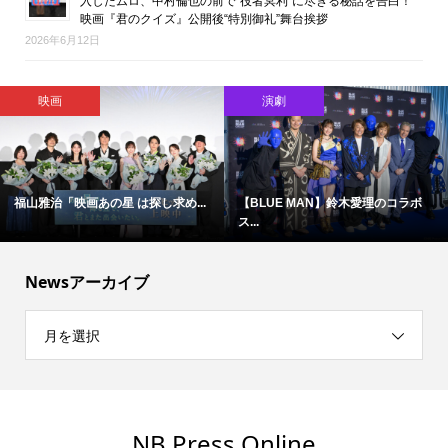
入したムロ、中村倫也の前で“役者冥利”に尽きる秘話を告白！
映画『君のクイズ』公開後“特別御礼”舞台挨拶
2026年6月12日
エンタメ総合・ライフ
映画
ILLIT・YUNAH「橋本環奈さんと
難しいテーマで映像化困難と言わ...
デ...
Newsアーカイブ
月を選択
NB Press Online