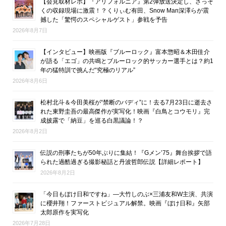
【会見取材レポ】『アリフォルニア』第2弾放送決定し、さっそ
くの収録現場に激震！？くりぃむ有田、Snow Man深澤らが震
撼した「驚愕のスペシャルゲスト」参戦を予告
2026年8月7日
【インタビュー】映画版『ブルーロック』富本惣昭＆木田佳介
が語る「エゴ」の共鳴とブルーロック的サッカー選手とは？約1
年の猛特訓で挑んだ“究極のリアル”
2026年8月6日
松村北斗＆今田美桜が“禁断のバディ”に！去る7月23日に逝去さ
れた東野圭吾の最高傑作が実写化！映画『白鳥とコウモリ』完
成披露で「納豆」を巡る白黒議論！？
2026年8月2日
伝説の刑事たちが50年ぶりに集結！『Gメン’75』舞台挨拶で語
られた過酷過ぎる撮影秘話と丹波哲郎伝説【詳細レポート】
2026年8月2日
「今日もぼけ日和ですね」―大竹しのぶ×三浦友和W主演、共演
に櫻井翔！ファーストビジュアル解禁。映画『ぼけ日和』矢部
太郎原作を実写化
2026年7月28日