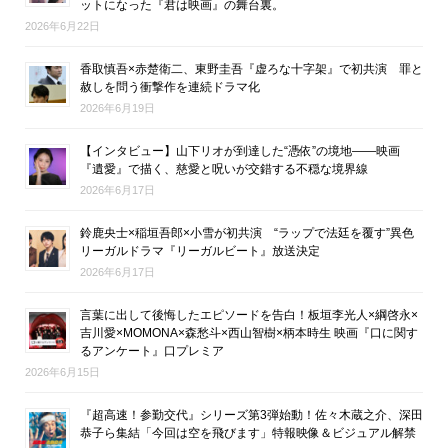
ットになった『君は映画』の舞台裏。
2026年6月22日
香取慎吾×赤楚衛二、東野圭吾『虚ろな十字架』で初共演 罪と
赦しを問う衝撃作を連続ドラマ化
2026年6月19日
【インタビュー】山下リオが到達した“憑依”の境地――映画
『遺愛』で描く、慈愛と呪いが交錯する不穏な境界線
2026年6月17日
鈴鹿央士×稲垣吾郎×小雪が初共演 “ラップで法廷を覆す”異色
リーガルドラマ『リーガルビート』放送決定
2026年6月17日
言葉に出して後悔したエピソードを告白！板垣李光人×綱啓永×
吉川愛×MOMONA×森愁斗×西山智樹×柄本時生 映画『口に関す
るアンケート』口プレミア
2026年6月15日
『超高速！参勤交代』シリーズ第3弾始動！佐々木蔵之介、深田
恭子ら集結「今回は空を飛びます」特報映像＆ビジュアル解禁