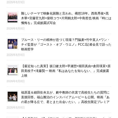
2026年8月9日
難しいテーマで映像化困難と言われ、構想18年。西島秀俊×黒
木華×宮藤官九郎×柴咲コウ×片岡鶴太郎×中島哲也 映画『時には
懺悔を』完成披露試写会
2026年8月8日
ブルース・リーの精神が息づく現場？門脇麦×竹中直人×ワン・
チイ監督が『ゴースト・オブ・ウエノ』FCCJ記者会見で語った
映画哲学
2026年8月8日
【最近知った真実】坂口健太郎×早瀬憩×堀田真由×倉田瑛茉×原
田美枝子×滝藤賢一 映画『私はあなたを知らない、』完成披露
上映
2026年8月8日
福原遥＆細田佳央太が、劇中教師の衣裳で高校生たちの質問に
直接回答。福山雅治のインスパイアムービーも公開。映画『あ
の星が降る丘で、君とまた出会いたい。』高校生限定プレミア
2026年8月8日