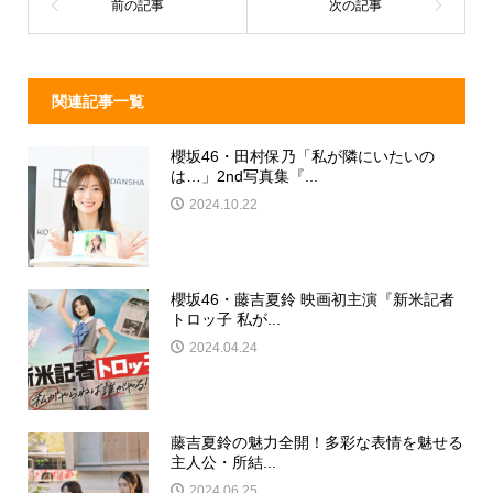
o
k
関連記事一覧
櫻坂46・田村保乃「私が隣にいたいの
は…」2nd写真集『...
2024.10.22
櫻坂46・藤吉夏鈴 映画初主演『新米記者
トロッ子 私が...
2024.04.24
藤吉夏鈴の魅力全開！多彩な表情を魅せる
主人公・所結...
2024.06.25