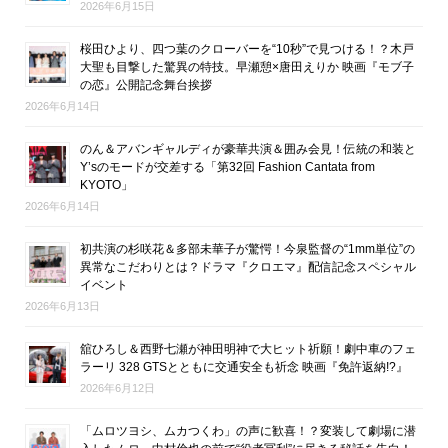
2026年6月15日
桜田ひより、四つ葉のクローバーを“10秒”で見つける！？木戸
大聖も目撃した驚異の特技。早瀬憩×唐田えりか 映画『モブ子
の恋』公開記念舞台挨拶
2026年6月14日
のん＆アバンギャルディが豪華共演＆囲み会見！伝統の和装と
Y’sのモードが交差する「第32回 Fashion Cantata from
KYOTO」
2026年6月14日
初共演の杉咲花＆多部未華子が驚愕！今泉監督の“1mm単位”の
異常なこだわりとは？ドラマ『クロエマ』配信記念スペシャル
イベント
2026年6月13日
舘ひろし＆西野七瀬が神田明神で大ヒット祈願！劇中車のフェ
ラーリ 328 GTSとともに交通安全も祈念 映画『免許返納!?』
2026年6月12日
「ムロツヨシ、ムカつくわ」の声に歓喜！？変装して劇場に潜