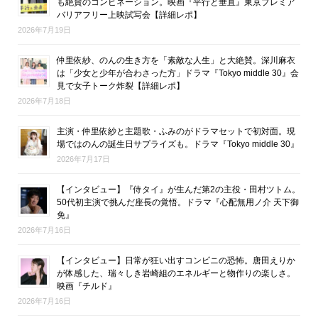
も絶賛のコンビネーション。映画『平行と垂直』東京プレミア
バリアフリー上映試写会【詳細レポ】
2026年7月19日
仲里依紗、のんの生き方を「素敵な人生」と大絶賛。深川麻衣
は「少女と少年が合わさった方」ドラマ『Tokyo middle 30』会
見で女子トーク炸裂【詳細レポ】
2026年7月18日
主演・仲里依紗と主題歌・ふみのがドラマセットで初対面。現
場ではのんの誕生日サプライズも。ドラマ『Tokyo middle 30』
2026年7月17日
【インタビュー】『侍タイ』が生んだ第2の主役・田村ツトム。
50代初主演で挑んだ座長の覚悟。ドラマ『心配無用ノ介 天下御
免』
2026年7月16日
【インタビュー】日常が狂い出すコンビニの恐怖。唐田えりか
が体感した、瑞々しき岩崎組のエネルギーと物作りの楽しさ。
映画『チルド』
2026年7月16日