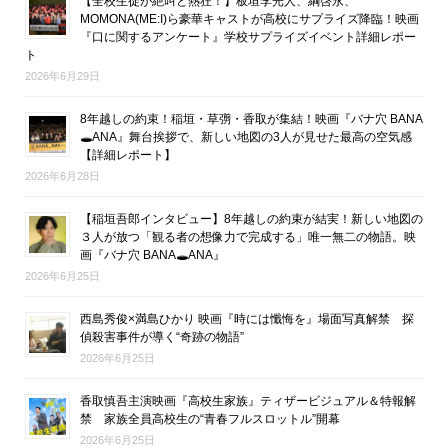
【全校生徒が絶叫と熱狂！】板垣李光人、綱啓永、
MOMONA(ME:I)ら豪華キャストが高校にサプライズ降臨！映画
『口に関するアンケート』学校サプライズイベント詳細レポー
ト
2026年6月29日
8年越しの約束！稲垣・草彅・香取が集結！映画『バナ穴 BANA
🕳ANA』舞台挨拶で、新しい地図の3人が見せた最高の空気感
【詳細レポート】
2026年6月28日
【稲垣吾郎インタビュー】8年越しの約束が結実！新しい地図の
３人が放つ「観る者の想像力で完成する」唯一無二の物語。映
画『バナ穴 BANA🕳ANA』
2026年6月25日
西島秀俊×満島ひかり 映画『時には懺悔を』場面写真解禁 探
偵殺害事件が導く“奇跡の物語”
2026年6月25日
香取慎吾主演映画『高校生家族』ティザービジュアル＆特報解
禁 家族全員高校生の“青春フルスロットル”開幕
2026年6月25日