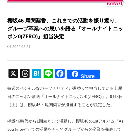
櫻坂46 尾関梨香、これまでの活動を振り返り、
グループ卒業への思いを語る『オールナイトニッ
ポン0(ZERO)』担当決定
2022.08.21
X
T
H
Li
F
Share
hr
at
n
a
毎週スペシャルなパーソナリティが週替りで担当している土曜
e
e
e
c
日のニッポン放送『オールナイトニッポン0(ZERO)』。9月3日
a
n
e
（土）は、櫻坂46・尾関梨香が担当することが決定した。
d
a
b
s
o
欅坂46時代から1期生として活動し、櫻坂46の1stアルバム『As
o
you know?』での活動をもってグループからの卒業を発表して