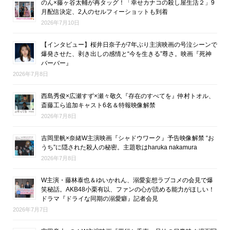
のん×藤ヶ谷太輔が再タッグ！「幸せカナコの殺し屋生活２」9
月配信決定、2人のセルフィーショットも到着
2026年7月10日
【インタビュー】桜井日奈子が7年ぶり主演映画の号泣シーンで
爆発させた、剥き出しの感情と“今を生きる”尊さ。映画『死神
バーバー』
2026年7月8日
西島秀俊×広瀬すず×瀬々敬久『存在のすべてを』仲村トオル、
斎藤工ら追加キャスト6名＆特報映像解禁
2026年7月8日
吉岡里帆×奈緒W主演映画『シャドウワーク』予告映像解禁 “お
うち”に隠された殺人の秘密。主題歌はharuka nakamura
2026年7月8日
W主演・藤林泰也＆ゆいかれん、溺愛妄想ラブコメの会見で爆
笑秘話。AKB48小栗有以、ファンの心が読める能力がほしい！
ドラマ『ドライな同期の溺愛癖』記者会見
2026年7月7日