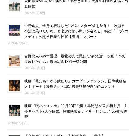
安田章大×のんW主演映画『平行と垂直』兄妹の日常映す場面写
真解禁
2026年7月6日
中島健人、全身で表現した“令和のスター”像を熱弁！「次は君
の波に乗りたいな」と七夕に甘い願いを込める。映画『ラブ≠コ
メディ』公開初日舞台挨拶【詳細】レポート
2026年7月4日
吉野北人＆鈴木愛理、最愛の人に隠した“裏の顔”…映画『昨夜
は殺れたかも』場面写真13点一挙公開
2026年7月3日
映画『藁にもすがる獣たち』カナダ・ファンタジア国際映画祭
ノミネート！鈴鹿央士・城定秀夫監督が喜びのコメント
2026年7月3日
映画『呪いのスマホ』11月13日公開！早瀬憩が単独初主演、主
要キャスト7人が解禁。特報映像＆ティザービジュアル6種も解
禁
2026年7月2日