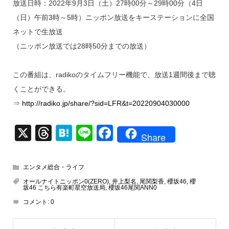
放送日時：2022年9月3日（土）27時00分～29時00分（4日
（日）午前3時～5時）ニッポン放送をキーステーションに全国
ネットで生放送
（ニッポン放送では28時50分までの放送）
この番組は、radikoのタイムフリー機能で、放送1週間後まで聴
くことができる。
⇒
http://radiko.jp/share/?sid=LFR&t=20220904030000
X
T
H
Li
F
Share
hr
at
n
a
e
e
e
c
エンタメ総合・ライフ
a
n
e
オールナイトニッポン0(ZERO)
,
井上梨名
,
尾関梨香
,
櫻坂46
,
櫻
坂46 こちら有楽町星空放送局
,
櫻坂46尾関ANN0
d
a
b
コメント:
0
s
o