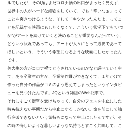
ルでしたが、その頃はまだコロナ禍の出口がまったく見えず、
世界中の人がハードな経験をしていて、でも「辛いなぁ」って
ことを突きつけるような、そして「キツかったんだよ」ってこ
とを記録する映画にもしたくなくて、こういう状況下でも“いつ
か”がアートを続けていくと決めることが重要なんだっていう、
どういう状況であっても、アートが人々にとって必要であって
ほしいという、そういう希望になるような映画にしたかったん
です。
美大生の方がコロナ禍でどうされているのかなと調べていく中
で、ある卒業生の方が、卒業制作展ができなくて、１年かけて
作った自分の作品がゴミのよう思えてしまったというインタビ
ューを見つけたんです。JQという雑誌のWeb記事で。
それにすごく衝撃を受けちゃって、自分のフェスを中止にした
時も抗えない事態だから中止にするしかない。命を前にして強
行突破できないという気持ちになって中止にしたんですが、そ
の時の悔しいような悲しいような気持ちとすごく共鳴して、こ