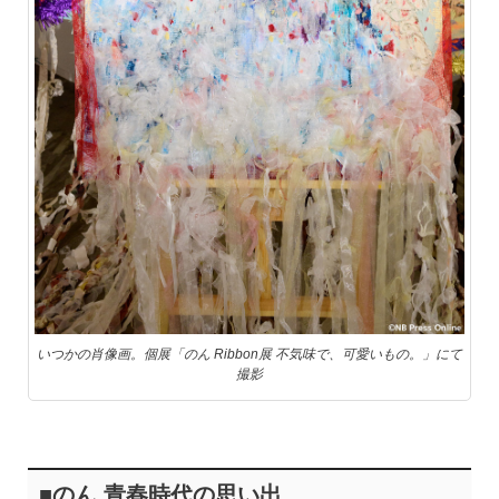
いつかの肖像画。個展「のん Ribbon展 不気味で、可愛いもの。」にて
撮影
■のん 青春時代の思い出