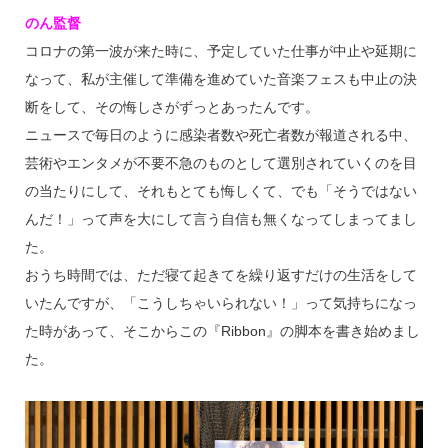
のん監督
コロナの第一波が来た時に、予定していた仕事が中止や延期に
なって、私が主催して準備を進めていた音楽フェスも中止の決
断をして、その悔しさがずっとあったんです。
ニュースで毎日のように感染者数や死亡者数が報道される中、
芸術やエンタメが不要不急のものとして選別されていくのを目
の当たりにして、それもとても悔しくて、でも「そうではない
んだ！」って声を大にして言う自信も無くなってしまってまし
た。
おうち時間では、ただ寝て起きてを繰り返すだけの生活をして
いたんですが、「こうしちゃいられない！」って気持ちになっ
た時があって、そこからこの『Ribbon』の脚本を書き始めまし
た。