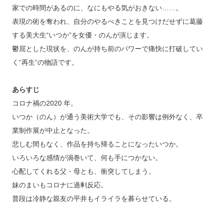
家での時間があるのに、なにもやる気がおきない……。
表現の術を奪われ、自分のやるべきことを見つけだせずに葛藤
する美大生“いつか”を女優・のんが演じます。
鬱屈とした現状を、のんが持ち前のパワーで痛快に打破してい
く“再生”の物語です。
あらすじ
コロナ禍の2020 年。
いつか（のん）が通う美術大学でも、その影響は例外なく、卒
業制作展が中止となった。
悲しむ間もなく、作品を持ち帰ることになったいつか。
いろいろな感情が渦巻いて、何も手につかない。
心配してくれる父・母とも、衝突してしまう。
妹のまいもコロナに過剰反応。
普段は冷静な親友の平井もイライラを募らせている。