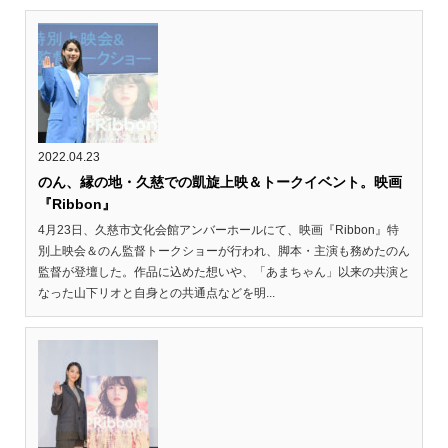
2022.04.23
のん、縁の地・久慈での凱旋上映＆トークイベント。映画
『Ribbon』
4月23日、久慈市文化会館アンバーホールにて、映画『Ribbon』特
別上映会＆のん監督トークショーが行われ、脚本・主演も務めたのん
監督が登壇した。作品に込めた想いや、「あまちゃん」以来の共演と
なった山下リオと自身との共通点などを明...