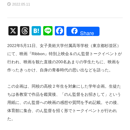
2022.05.11
X
T
H
Li
F
Share
hr
at
n
a
2022年5月11日、女子美術大学付属高等学校（東京都杉並区）
e
e
e
c
にて、映画『Ribbon』特別上映会＆のん監督トークイベントが
a
n
e
行われ、映画を観た直後の200名あまりの学生たちに、映画を
d
a
b
作ったきっかけ、自身の青春時代の思い出などを語った。
s
o
o
この企画は、同校の高校２年生を対象にした学年企画。生徒た
k
ちは各教室で作品を鑑賞後、「のん監督をお招きして」という
用紙に、のん監督への映画の感想や質問を予め記載。その後、
体育館に集合、のん監督を招く形でトークイベントが行われ
た。