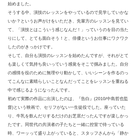
始めました。
そうする中、演技のレッスンをやっているので見学していかな
いか？というお声がけをいただき、先輩方のレッスンを見てい
て、「演技とはこういう感じなんだ！」っていうのを目の当た
りにして、とても面白そう！と、俳優というお仕事にワクワク
したのがきっかけです。
そして、自分も演技のレッスンを始めたんですが、それがとて
も楽しくて気持ち良いっていう感覚をそこで掴みました。自分
の感情を役のために無理やり動かして、いいシーンを作るのっ
てこんなに素晴らしいことなんだってことをレッスンを重ねる
中で感じるようになったんです。
初めて実際の作品に出演したのは、『告白』(2010/中島哲也監
督)という映画で、セリフがない一生徒役でした。座っていた
り、牛乳を飲んだりするだけのお芝居だったんですが楽しかっ
たです。同世代の共演者の子たちと一緒に控室で待っている
時、ワーッって盛り上がっていると、スタッフさんから「静か