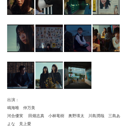
出演：
鳴海唯 仲万美
河合優実 田畑志真 小林竜樹 奥野瑛太 川島潤哉 三島あ
よな 見上愛