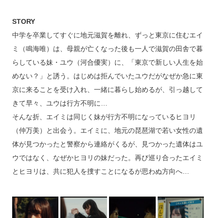
STORY
中学を卒業してすぐに地元滋賀を離れ、ずっと東京に住むエイ
ミ（鳴海唯）は、母親が亡くなった後も一人で滋賀の田舎で暮
らしている妹・ユウ（河合優実）に、「東京で新しい人生を始
めない？」と誘う。はじめは拒んでいたユウだがなぜか急に東
京に来ることを受け入れ、一緒に暮らし始めるが、引っ越して
きて早々、ユウは行方不明に…
そんな折、エイミは同じく妹が行方不明になっているヒヨリ
（仲万美）と出会う。エイミに、地元の琵琶湖で若い女性の遺
体が見つかったと警察から連絡がくるが、見つかった遺体はユ
ウではなく、なぜかヒヨリの妹だった。再び巡り合ったエイミ
とヒヨリは、共に犯人を捜すことになるが思わぬ方向へ…