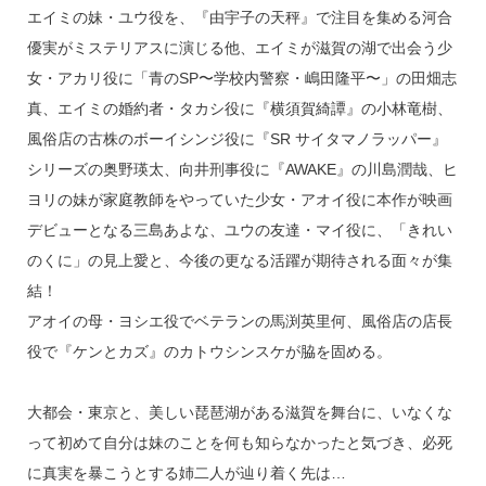
エイミの妹・ユウ役を、『由宇子の天秤』で注目を集める河合
優実がミステリアスに演じる他、エイミが滋賀の湖で出会う少
女・アカリ役に「青のSP〜学校内警察・嶋田隆平〜」の田畑志
真、エイミの婚約者・タカシ役に『横須賀綺譚』の小林竜樹、
風俗店の古株のボーイシンジ役に『SR サイタマノラッパー』
シリーズの奥野瑛太、向井刑事役に『AWAKE』の川島潤哉、ヒ
ヨリの妹が家庭教師をやっていた少女・アオイ役に本作が映画
デビューとなる三島あよな、ユウの友達・マイ役に、「きれい
のくに」の見上愛と、今後の更なる活躍が期待される面々が集
結！
アオイの母・ヨシエ役でベテランの馬渕英里何、風俗店の店長
役で『ケンとカズ』のカトウシンスケが脇を固める。
大都会・東京と、美しい琵琶湖がある滋賀を舞台に、いなくな
って初めて自分は妹のことを何も知らなかったと気づき、必死
に真実を暴こうとする姉二人が辿り着く先は…