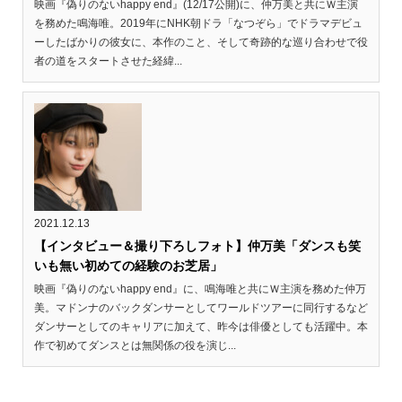
映画『偽りのないhappy end』(12/17公開)に、仲万美と共にＷ主演
を務めた鳴海唯。2019年にNHK朝ドラ「なつぞら」でドラマデビュ
ーしたばかりの彼女に、本作のこと、そして奇跡的な巡り合わせで役
者の道をスタートさせた経緯...
2021.12.13
【インタビュー＆撮り下ろしフォト】仲万美「ダンスも笑
いも無い初めての経験のお芝居」
映画『偽りのないhappy end』に、鳴海唯と共にＷ主演を務めた仲万
美。マドンナのバックダンサーとしてワールドツアーに同行するなど
ダンサーとしてのキャリアに加えて、昨今は俳優としても活躍中。本
作で初めてダンスとは無関係の役を演じ...