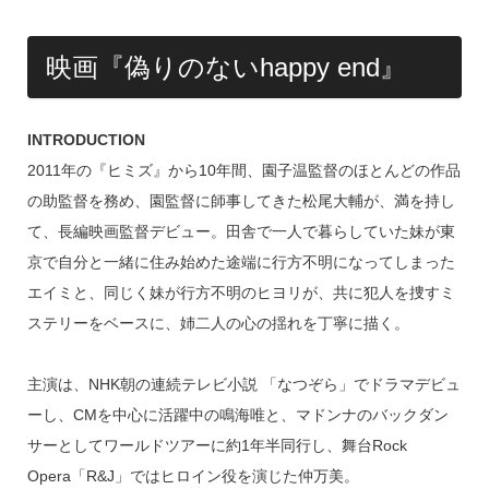
映画『偽りのないhappy end』
INTRODUCTION
2011年の『ヒミズ』から10年間、園子温監督のほとんどの作品
の助監督を務め、園監督に師事してきた松尾大輔が、満を持し
て、長編映画監督デビュー。田舎で一人で暮らしていた妹が東
京で自分と一緒に住み始めた途端に行方不明になってしまった
エイミと、同じく妹が行方不明のヒヨリが、共に犯人を捜すミ
ステリーをベースに、姉二人の心の揺れを丁寧に描く。
主演は、NHK朝の連続テレビ小説 「なつぞら」でドラマデビュ
ーし、CMを中心に活躍中の鳴海唯と、マドンナのバックダン
サーとしてワールドツアーに約1年半同行し、舞台Rock
Opera「R&J」ではヒロイン役を演じた仲万美。