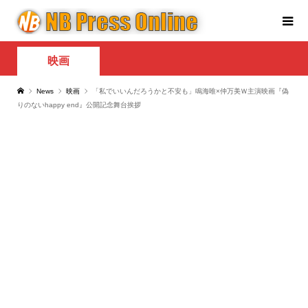
映画
News
映画
「私でいいんだろうかと不安も」鳴海唯×仲万美Ｗ主演映画『偽
りのないhappy end』公開記念舞台挨拶