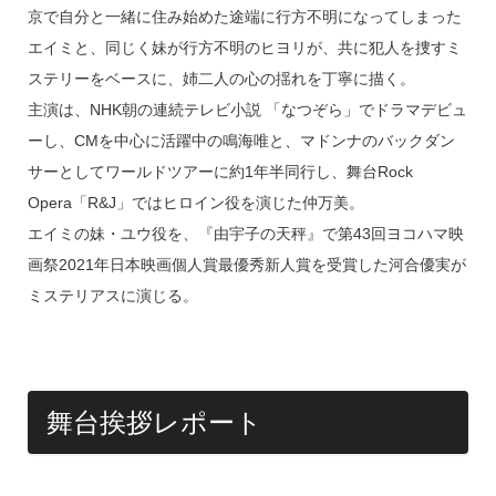
京で自分と一緒に住み始めた途端に行方不明になってしまった
エイミと、同じく妹が行方不明のヒヨリが、共に犯人を捜すミ
ステリーをベースに、姉二人の心の揺れを丁寧に描く。
主演は、NHK朝の連続テレビ小説 「なつぞら」でドラマデビュ
ーし、CMを中心に活躍中の鳴海唯と、マドンナのバックダン
サーとしてワールドツアーに約1年半同行し、舞台Rock
Opera「R&J」ではヒロイン役を演じた仲万美。
エイミの妹・ユウ役を、『由宇子の天秤』で第43回ヨコハマ映
画祭2021年日本映画個人賞最優秀新人賞を受賞した河合優実が
ミステリアスに演じる。
舞台挨拶レポート