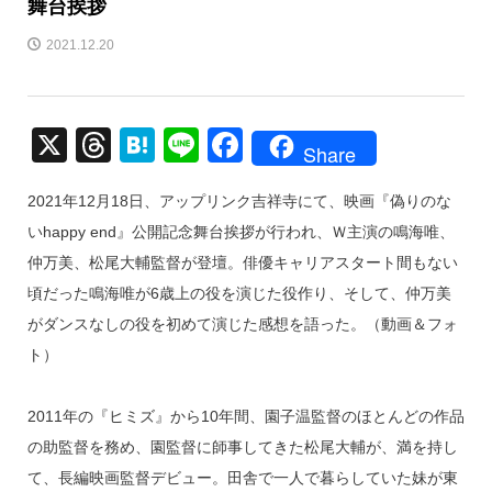
舞台挨拶
2021.12.20
X
T
H
Li
F
Share
hr
at
n
a
2021年12月18日、アップリンク吉祥寺にて、映画『偽りのな
e
e
e
c
いhappy end』公開記念舞台挨拶が行われ、Ｗ主演の鳴海唯、
a
n
e
仲万美、松尾大輔監督が登壇。俳優キャリアスタート間もない
d
a
b
頃だった鳴海唯が6歳上の役を演じた役作り、そして、仲万美
s
o
がダンスなしの役を初めて演じた感想を語った。（動画＆フォ
o
ト）
k
2011年の『ヒミズ』から10年間、園子温監督のほとんどの作品
の助監督を務め、園監督に師事してきた松尾大輔が、満を持し
て、長編映画監督デビュー。田舎で一人で暮らしていた妹が東