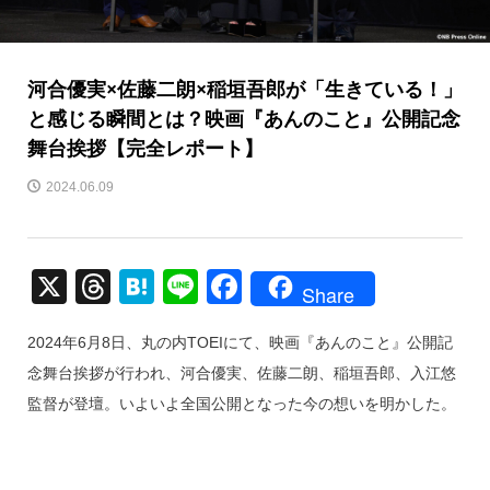
河合優実×佐藤二朗×稲垣吾郎が「生きている！」
と感じる瞬間とは？映画『あんのこと』公開記念
舞台挨拶【完全レポート】
2024.06.09
X
T
H
Li
F
Share
hr
at
n
a
2024年6月8日、丸の内TOEIにて、映画『あんのこと』公開記
e
e
e
c
念舞台挨拶が行われ、河合優実、佐藤二朗、稲垣吾郎、入江悠
a
n
e
監督が登壇。いよいよ全国公開となった今の想いを明かした。
d
a
b
s
o