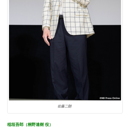
佐藤二朗
稲垣吾郎（桐野達樹 役）