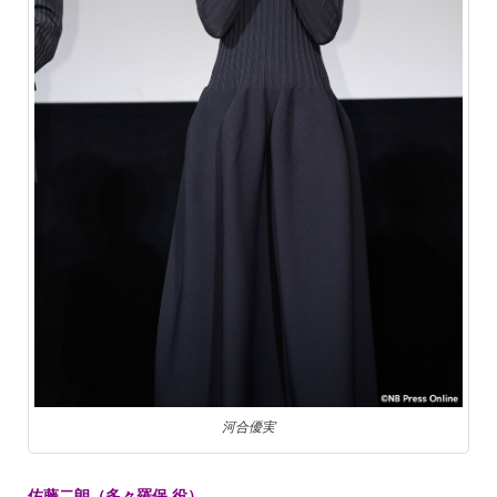
河合優実
佐藤二朗（多々羅保 役）