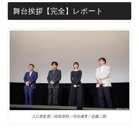
o
k
舞台挨拶【完全】レポート
入江悠監督／稲垣吾郎／河合優実／佐藤二朗