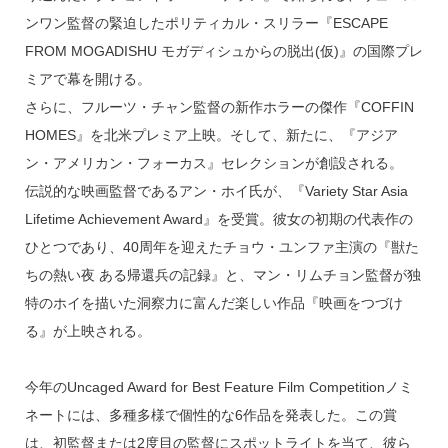
ンワン監督の緊迫したポリティカル・スリラー『ESCAPE
FROM MOGADISHU モガディシュからの脱出(仮)』の国際プレ
ミアで幕を開ける。
さらに、フルーツ・チャン監督の新作ホラーの傑作『COFFIN
HOMES』を北米プレミア上映。そして、新たに、『アジア
ン・アメリカン・フォーカス』セレクションが創設される。
伝説的な映画監督であるアン・ホイ氏が、『Variety Star Asia
Lifetime Achievement Award』を受賞。彼女の初期の代表作の
ひとつであり、40周年を迎えたチョウ・ユンファ主演の『獣た
ちの熱い夜 ある帰還兵の記録』と、マン・リムチョン監督が独
特のホイを描いた洞察力に富んだ楽しい作品『映画をつづけ
る』が上映される。
今年のUncaged Award for Best Feature Film Competitionノミ
ネートには、多種多様で個性的な6作品を発表した。この賞
は、初監督または2度目の監督にスポットライトを当て、彼ら