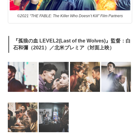
©2021 “THE FABLE: The Killer Who Doesn’t Kill” Film Partners
『孤狼の血 LEVEL2(Last of the Wolves)』監督：白
石和彌（2021）／北米プレミア（対面上映）