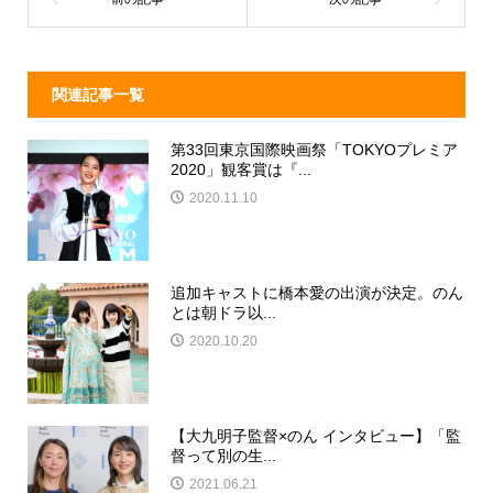
o
k
関連記事一覧
第33回東京国際映画祭「TOKYOプレミア
2020」観客賞は『...
2020.11.10
追加キャストに橋本愛の出演が決定。のん
とは朝ドラ以...
2020.10.20
【大九明子監督×のん インタビュー】「監
督って別の生...
2021.06.21