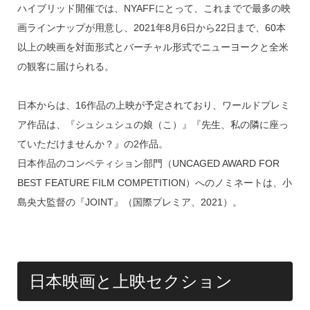
d
a
b
ハイブリッド開催では、NYAFFにとって、これまでで最多の映
s
o
画ラインナップが用意し、2021年8月6日から22日まで、60本
o
以上の映画を対面形式とバーチャル形式でニューヨークと全米
k
の観客に届けられる。
日本からは、16作品の上映が予定されており、ワールドプレミ
ア作品は、『シュシュシュの娘（こ）』『先生、私の隣に座っ
ていただけませんか？』の2作品。
日本作品のコンペティション部門（UNCAGED AWARD FOR
BEST FEATURE FILM COMPETITION）へのノミネートは、小
島央大監督の『JOINT』（国際プレミア、2021）。
日本映画と上映セクション