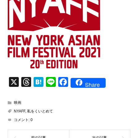
X
T
H
Li
F
Share
hr
at
n
a
e
e
e
c
映画
a
n
e
NYAFF
,
私をくいとめて
d
a
b
コメント:
0
s
o