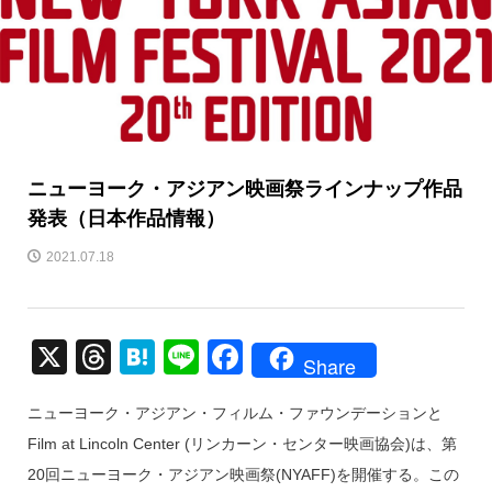
ニューヨーク・アジアン映画祭ラインナップ作品
発表（日本作品情報）
2021.07.18
X
T
H
Li
F
Share
hr
at
n
a
ニューヨーク・アジアン・フィルム・ファウンデーションと
e
e
e
c
Film at Lincoln Center (リンカーン・センター映画協会)は、第
a
n
e
20回ニューヨーク・アジアン映画祭(NYAFF)を開催する。この