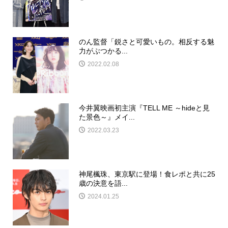
のん監督「鋭さと可愛いもの。相反する魅
力がぶつかる...
2022.02.08
今井翼映画初主演『TELL ME ～hideと見
た景色～』メイ...
2022.03.23
神尾楓珠、東京駅に登場！食レポと共に25
歳の決意を語...
2024.01.25