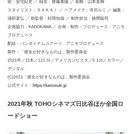
術：安宅紀史 ／ 録音：齋藤泰陽 ／ 装飾：山本直輝
スタイリスト：ＳＡＫＡＩ ／ ヘアメイク：寺沢ルミ ／ 編集：
浦部直弘 ／ 助監督：杉岡知哉 ／ 制作担当：狭間聡司
企画協力：KADOKAWA ／ 企画・制作・プロデュース：アニモ
プロデュース
配給：バンダイナムコアーツ、アニモプロデュース
製作：「彼女が好きなものは」製作委員会
2021年／日本／121 分／アメリカンビスタ／5.1ch／カラー／
デジタル
(C)2021「彼女が好きなものは」製作委員会
公式サイト：
https://kanosuki.jp
2021年秋 TOHOシネマズ日比谷ほか全国ロ
ードショー