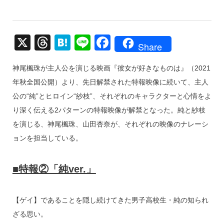
X
T
H
Li
F
Share
hr
at
n
a
神尾楓珠が主人公を演じる映画『彼女が好きなものは』（2021
e
e
e
c
年秋全国公開）より、先日解禁された特報映像に続いて、主人
a
n
e
公の“純”とヒロイン“紗枝”、それぞれのキャラクターと心情をよ
d
a
b
り深く伝える2パターンの特報映像が解禁となった。純と紗枝
s
o
を演じる、神尾楓珠、山田杏奈が、それぞれの映像のナレーシ
o
ョンを担当している。
k
■特報②「純ver.」
【ゲイ】であることを隠し続けてきた男子高校生・純の知られ
ざる思い。