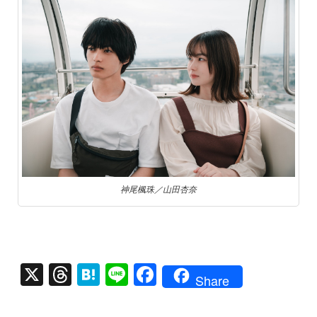
神尾楓珠／山田杏奈
X
T
H
Li
F
Share
hr
at
n
a