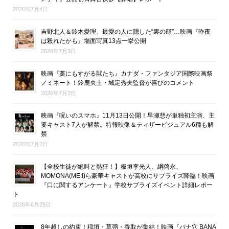
2026年7月4日
吉野北人＆鈴木愛理、最愛の人に隠した“裏の顔”…映画『昨夜
は殺れたかも』場面写真13点一挙公開
2026年7月3日
映画『藁にもすがる獣たち』カナダ・ファンタジア国際映画祭
ノミネート！鈴鹿央士・城定秀夫監督が喜びのコメント
2026年7月3日
映画『呪いのスマホ』11月13日公開！早瀬憩が単独初主演、主
要キャスト7人が解禁。特報映像＆ティザービジュアル6種も解
禁
2026年7月2日
【全校生徒が絶叫と熱狂！】板垣李光人、綱啓永、
MOMONA(ME:I)ら豪華キャストが高校にサプライズ降臨！映画
『口に関するアンケート』学校サプライズイベント詳細レポー
ト
2026年6月29日
8年越しの約束！稲垣・草彅・香取が集結！映画『バナ穴 BANA