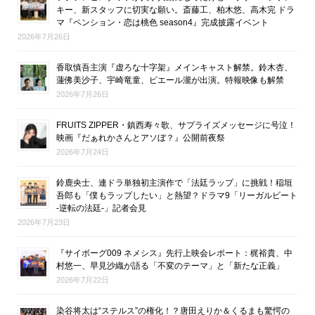
キー、新スタッフに切実な願い。斎藤工、柏木悠、高木完 ドラ
マ『ペンション・恋は桃色 season4』完成披露イベント
2026年7月26日
香取慎吾主演『虚ろな十字架』メインキャスト解禁。鈴木杏、
蓮佛美沙子、宇崎竜童、ピエール瀧が出演。特報映像も解禁
2026年7月26日
FRUITS ZIPPER・鎮西寿々歌、サプライズメッセージに号泣！
映画『だぁれかさんとアソぼ？』公開前夜祭
2026年7月24日
鈴鹿央士、連ドラ単独初主演作で「法廷ラップ」に挑戦！稲垣
吾郎も「僕もラップしたい」と熱望？ドラマ9「リーガルビート
-逆転の法廷-」記者会見
2026年7月23日
『サイボーグ009 ネメシス』先行上映会レポート：梶裕貴、中
村悠一、早見沙織が語る「不変のテーマ」と「新たな正義」
2026年7月22日
染谷将太は“ステルス”の権化！？唐田えりか＆くるまも驚愕の