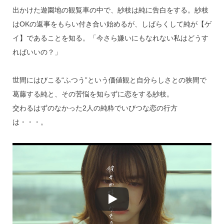
出かけた遊園地の観覧車の中で、紗枝は純に告白をする。紗枝
はOKの返事をもらい付き合い始めるが、しばらくして純が【ゲ
イ】であることを知る。「今さら嫌いにもなれない私はどうす
ればいいの？」
世間にはびこる“ふつう”という価値観と自分らしさとの狭間で
葛藤する純と、その苦悩を知らずに恋をする紗枝。
交わるはずのなかった2人の純粋でいびつな恋の行方
は・・・。