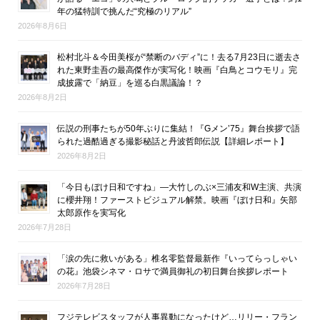
年の猛特訓で挑んだ“究極のリアル”
2026年8月6日
松村北斗＆今田美桜が“禁断のバディ”に！去る7月23日に逝去さ
れた東野圭吾の最高傑作が実写化！映画『白鳥とコウモリ』完
成披露で「納豆」を巡る白黒議論！？
2026年8月2日
伝説の刑事たちが50年ぶりに集結！『Gメン’75』舞台挨拶で語
られた過酷過ぎる撮影秘話と丹波哲郎伝説【詳細レポート】
2026年8月2日
「今日もぼけ日和ですね」―大竹しのぶ×三浦友和W主演、共演
に櫻井翔！ファーストビジュアル解禁。映画『ぼけ日和』矢部
太郎原作を実写化
2026年7月28日
「涙の先に救いがある」椎名零監督最新作『いってらっしゃい
の花』池袋シネマ・ロサで満員御礼の初日舞台挨拶レポート
2026年7月28日
フジテレビスタッフが人事異動になったけど…リリー・フラン