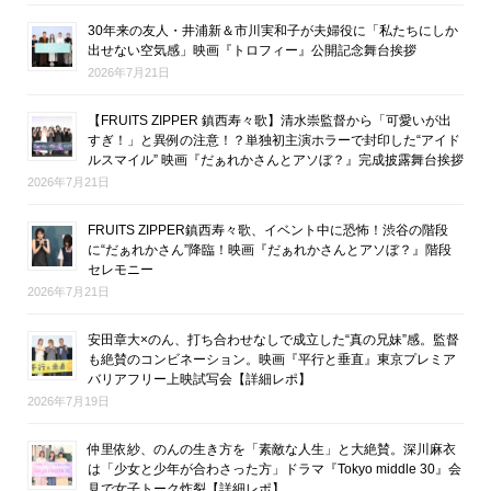
30年来の友人・井浦新＆市川実和子が夫婦役に「私たちにしか
出せない空気感」映画『トロフィー』公開記念舞台挨拶
2026年7月21日
【FRUITS ZIPPER 鎮西寿々歌】清水崇監督から「可愛いが出
すぎ！」と異例の注意！？単独初主演ホラーで封印した“アイド
ルスマイル” 映画『だぁれかさんとアソぼ？』完成披露舞台挨拶
2026年7月21日
FRUITS ZIPPER鎮西寿々歌、イベント中に恐怖！渋谷の階段
に“だぁれかさん”降臨！映画『だぁれかさんとアソぼ？』階段
セレモニー
2026年7月21日
安田章大×のん、打ち合わせなしで成立した“真の兄妹”感。監督
も絶賛のコンビネーション。映画『平行と垂直』東京プレミア
バリアフリー上映試写会【詳細レポ】
2026年7月19日
仲里依紗、のんの生き方を「素敵な人生」と大絶賛。深川麻衣
は「少女と少年が合わさった方」ドラマ『Tokyo middle 30』会
見で女子トーク炸裂【詳細レポ】