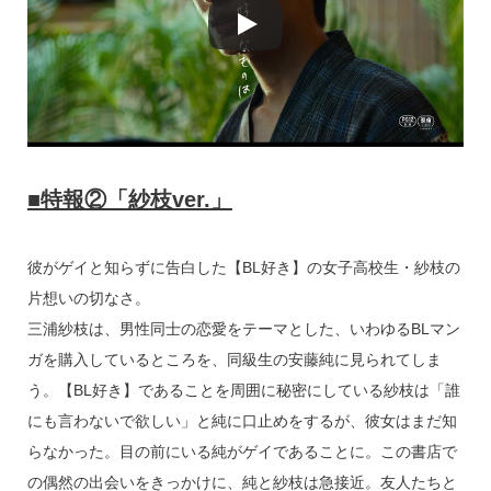
■特報②「紗枝ver.」
彼がゲイと知らずに告白した【BL好き】の女子高校生・紗枝の
片想いの切なさ。
三浦紗枝は、男性同士の恋愛をテーマとした、いわゆるBLマン
ガを購入しているところを、同級生の安藤純に見られてしま
う。【BL好き】であることを周囲に秘密にしている紗枝は「誰
にも言わないで欲しい」と純に口止めをするが、彼女はまだ知
らなかった。目の前にいる純がゲイであることに。この書店で
の偶然の出会いをきっかけに、純と紗枝は急接近。友人たちと