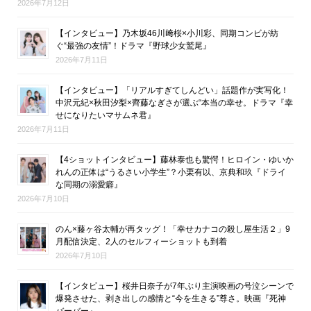
2026年7月12日
【インタビュー】乃木坂46川﨑桜×小川彩、同期コンビが紡
ぐ“最強の友情”！ドラマ『野球少女鷲尾』
2026年7月11日
【インタビュー】「リアルすぎてしんどい」話題作が実写化！
中沢元紀×秋田汐梨×齊藤なぎさが選ぶ“本当の幸せ。ドラマ『幸
せになりたいマサムネ君』
2026年7月11日
【4ショットインタビュー】藤林泰也も驚愕！ヒロイン・ゆいか
れんの正体は“うるさい小学生”？小栗有以、京典和玖『ドライ
な同期の溺愛癖』
2026年7月10日
のん×藤ヶ谷太輔が再タッグ！「幸せカナコの殺し屋生活２」9
月配信決定、2人のセルフィーショットも到着
2026年7月10日
【インタビュー】桜井日奈子が7年ぶり主演映画の号泣シーンで
爆発させた、剥き出しの感情と“今を生きる”尊さ。映画『死神
バーバー』