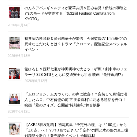
のん＆アバンギャルディが豪華共演＆囲み会見！伝統の和装と
Y’sのモードが交差する「第32回 Fashion Cantata from
KYOTO」
2026年6月14日
初共演の杉咲花＆多部未華子が驚愕！今泉監督の“1mm単位”の
異常なこだわりとは？ドラマ『クロエマ』配信記念スペシャル
イベント
2026年6月13日
舘ひろし＆西野七瀬が神田明神で大ヒット祈願！劇中車のフェ
ラーリ 328 GTSとともに交通安全も祈念 映画『免許返納!?』
2026年6月12日
「ムロツヨシ、ムカつくわ」の声に歓喜！？変装して劇場に潜
入したムロ、中村倫也の前で“役者冥利”に尽きる秘話を告白！
映画『君のクイズ』公開後“特別御礼”舞台挨拶
2026年6月12日
【AKB48長友彩海】初写真集『予定外の瞳』は「180点」から
「1万点」へ！？バリ島で起きた“予定外”の雨と木の葉の傘…撮
影秘話を激白！発売記念イベント 合同取材