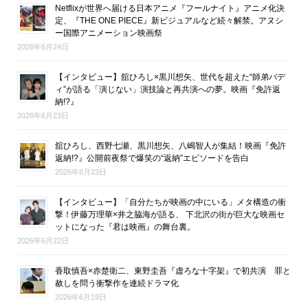
Netflixが世界へ届ける日本アニメ『フールナイト』アニメ化決
定、『THE ONE PIECE』新ビジュアルなど続々解禁。アヌシ
ー国際アニメーション映画祭
2026年6月24日
【インタビュー】舘ひろし×黒川想矢、世代を超えた“師弟バデ
ィ”が語る「演じない」演技論と再共演への夢。映画『免許返
納!?』
2026年6月23日
舘ひろし、西野七瀬、黒川想矢、八嶋智人が集結！映画『免許
返納!?』公開前夜祭で爆笑の“返納”エピソードを告白
2026年6月23日
【インタビュー】「自分たちが映画の中にいる」メタ構造の衝
撃！伊藤万理華×井之脇海が語る、 下北沢の街が巨大な映画セ
ットになった『君は映画』の舞台裏。
2026年6月22日
香取慎吾×赤楚衛二、東野圭吾『虚ろな十字架』で初共演 罪と
赦しを問う衝撃作を連続ドラマ化
2026年6月19日