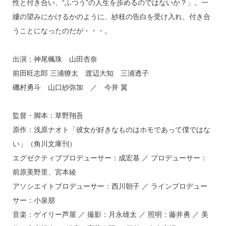
性と付き合い、“ふつう”の人生を歩めるのではないか？」。⼀
縷の望みにかけるかのように、紗枝の告白を受け入れ、付き合
うことになったのだが・・・。
出演：神尾楓珠 山田杏奈
前田旺志郎 三浦獠太 渡辺大知 三浦透子
磯村勇斗 山口紗弥加 ／ 今井 翼
監督・脚本：草野翔吾
原作：浅原ナオト「彼女が好きなものはホモであって僕ではな
い」（角川文庫刊）
エグゼクティブプロデューサー：成宏基 ／ プロデューサー：
前原美野里、宮本綾
アソシエイトプロデューサー：西川朝子 ／ ラインプロデュー
サー：小泉朋
音楽：ゲイリー芦屋 ／ 撮影：月永雄太 ／ 照明：藤井勇 ／ 美