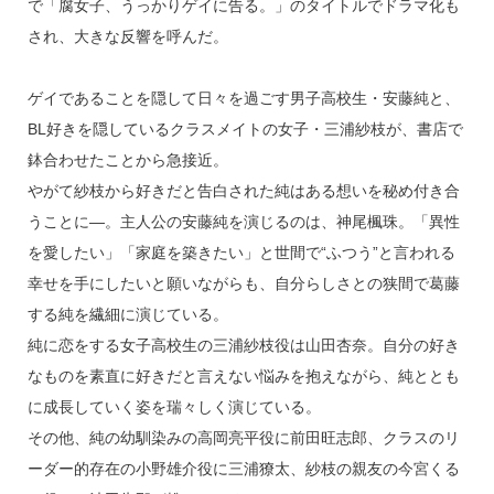
で「腐女子、うっかりゲイに告る。」のタイトルでドラマ化も
され、大きな反響を呼んだ。
ゲイであることを隠して日々を過ごす男子高校生・安藤純と、
BL好きを隠しているクラスメイトの女子・三浦紗枝が、書店で
鉢合わせたことから急接近。
やがて紗枝から好きだと告白された純はある想いを秘め付き合
うことに―。主人公の安藤純を演じるのは、神尾楓珠。「異性
を愛したい」「家庭を築きたい」と世間で“ふつう”と言われる
幸せを手にしたいと願いながらも、自分らしさとの狭間で葛藤
する純を繊細に演じている。
純に恋をする女子高校生の三浦紗枝役は山田杏奈。自分の好き
なものを素直に好きだと言えない悩みを抱えながら、純ととも
に成長していく姿を瑞々しく演じている。
その他、純の幼馴染みの高岡亮平役に前田旺志郎、クラスのリ
ーダー的存在の小野雄介役に三浦獠太、紗枝の親友の今宮くる