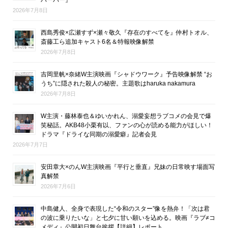
2026年7月8日
西島秀俊×広瀬すず×瀬々敬久『存在のすべてを』仲村トオル、
斎藤工ら追加キャスト6名＆特報映像解禁
2026年7月8日
吉岡里帆×奈緒W主演映画『シャドウワーク』予告映像解禁 “お
うち”に隠された殺人の秘密。主題歌はharuka nakamura
2026年7月8日
W主演・藤林泰也＆ゆいかれん、溺愛妄想ラブコメの会見で爆
笑秘話。AKB48小栗有以、ファンの心が読める能力がほしい！
ドラマ『ドライな同期の溺愛癖』記者会見
2026年7月7日
安田章大×のんW主演映画『平行と垂直』兄妹の日常映す場面写
真解禁
2026年7月6日
中島健人、全身で表現した“令和のスター”像を熱弁！「次は君
の波に乗りたいな」と七夕に甘い願いを込める。映画『ラブ≠コ
メディ』公開初日舞台挨拶【詳細】レポート