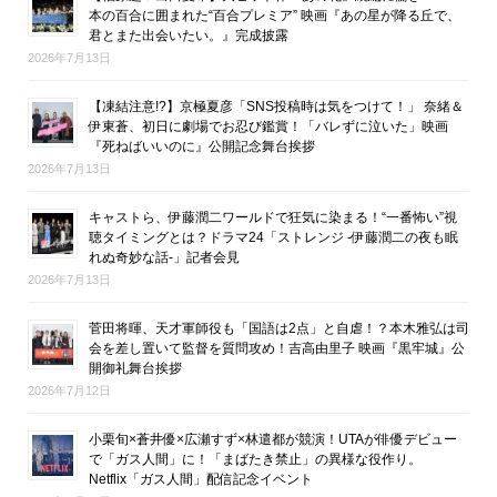
本の百合に囲まれた“百合プレミア” 映画『あの星が降る丘で、
君とまた出会いたい。』完成披露
2026年7月13日
【凍結注意!?】京極夏彦「SNS投稿時は気をつけて！」 奈緒＆
伊東蒼、初日に劇場でお忍び鑑賞！「バレずに泣いた」映画
『死ねばいいのに』公開記念舞台挨拶
2026年7月13日
キャストら、伊藤潤二ワールドで狂気に染まる！“一番怖い”視
聴タイミングとは？ドラマ24「ストレンジ -伊藤潤二の夜も眠
れぬ奇妙な話-」記者会見
2026年7月13日
菅田将暉、天才軍師役も「国語は2点」と自虐！？本木雅弘は司
会を差し置いて監督を質問攻め！吉高由里子 映画『黒牢城』公
開御礼舞台挨拶
2026年7月12日
小栗旬×蒼井優×広瀬すず×林遣都が競演！UTAが俳優デビュー
で「ガス人間」に！「まばたき禁止」の異様な役作り。
Netflix「ガス人間」配信記念イベント