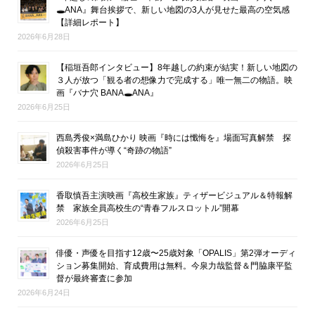
🕳ANA』舞台挨拶で、新しい地図の3人が見せた最高の空気感
【詳細レポート】
2026年6月28日
【稲垣吾郎インタビュー】8年越しの約束が結実！新しい地図の
３人が放つ「観る者の想像力で完成する」唯一無二の物語。映
画『バナ穴 BANA🕳ANA』
2026年6月25日
西島秀俊×満島ひかり 映画『時には懺悔を』場面写真解禁 探
偵殺害事件が導く“奇跡の物語”
2026年6月25日
香取慎吾主演映画『高校生家族』ティザービジュアル＆特報解
禁 家族全員高校生の“青春フルスロットル”開幕
2026年6月25日
俳優・声優を目指す12歳〜25歳対象「OPALIS」第2弾オーディ
ション募集開始、育成費用は無料。今泉力哉監督＆門脇康平監
督が最終審査に参加
2026年6月24日