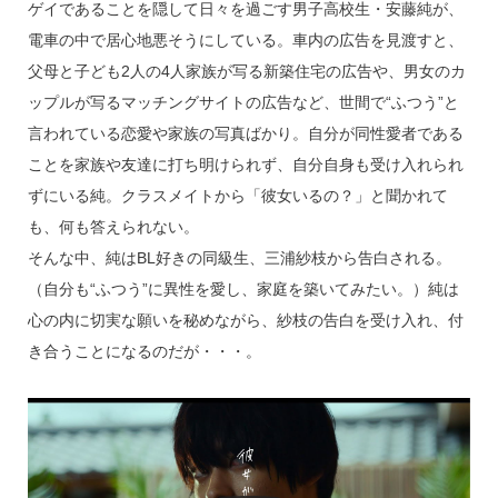
ゲイであることを隠して日々を過ごす男子高校生・安藤純が、
電車の中で居心地悪そうにしている。車内の広告を見渡すと、
父母と子ども2人の4人家族が写る新築住宅の広告や、男女のカ
ップルが写るマッチングサイトの広告など、世間で“ふつう”と
言われている恋愛や家族の写真ばかり。自分が同性愛者である
ことを家族や友達に打ち明けられず、自分自身も受け入れられ
ずにいる純。クラスメイトから「彼女いるの？」と聞かれて
も、何も答えられない。
そんな中、純はBL好きの同級生、三浦紗枝から告白される。
（自分も“ふつう”に異性を愛し、家庭を築いてみたい。）純は
心の内に切実な願いを秘めながら、紗枝の告白を受け入れ、付
き合うことになるのだが・・・。