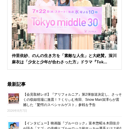
仲里依紗、のんの生き方を「素敵な人生」と大絶賛。深川
麻衣は「少女と少年が合わさった方」ドラマ『Tok...
最新記事
【会見取材レポ】『アリフォルニア』第2弾放送決定し、さっそ
くの収録現場に激震！？くりぃむ有田、Snow Man深澤らが震
撼した「驚愕のスペシャルゲスト」参戦を予告
2026年8月7日
【インタビュー】映画版『ブルーロック』富本惣昭＆木田佳介
が語る「エゴ」の共鳴とブルーロック的サッカー選手とは？約1