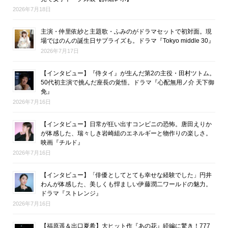
2026年7月18日
主演・仲里依紗と主題歌・ふみのがドラマセットで初対面。現
場ではのんの誕生日サプライズも。ドラマ『Tokyo middle 30』
2026年7月17日
【インタビュー】『侍タイ』が生んだ第2の主役・田村ツトム。
50代初主演で挑んだ座長の覚悟。ドラマ『心配無用ノ介 天下御
免』
2026年7月16日
【インタビュー】日常が狂い出すコンビニの恐怖。唐田えりか
が体感した、瑞々しき岩崎組のエネルギーと物作りの楽しさ。
映画『チルド』
2026年7月16日
【インタビュー】「俳優としてとても幸せな経験でした」円井
わんが体感した、美しくも悍ましい伊藤潤二ワールドの魅力。
ドラマ『ストレンジ』
2026年7月16日
【福原遥＆出口夏希】大ヒット作『あの花』続編に驚き！777