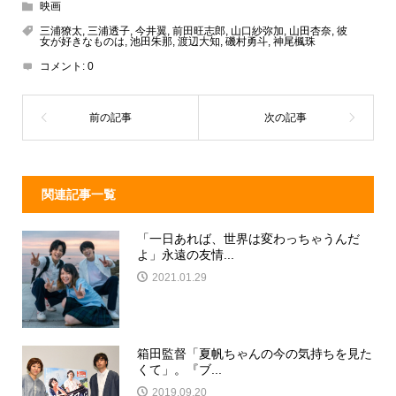
e
e
e
c
映画
a
n
e
三浦獠太
,
三浦透子
,
今井翼
,
前田旺志郎
,
山口紗弥加
,
山田杏奈
,
彼
女が好きなものは
,
池田朱那
,
渡辺大知
,
磯村勇斗
,
神尾楓珠
d
a
b
コメント:
0
s
o
o
k
関連記事一覧
「一日あれば、世界は変わっちゃうんだ
よ」永遠の友情...
2021.01.29
箱田監督「夏帆ちゃんの今の気持ちを見た
くて」。『ブ...
2019.09.20