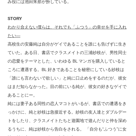
み役には池田朱那が扮している。
STORY
わかり合えない僕らは、それでも「ふつう」の幸せを手に入れ
たい―
高校生の安藤純は自分がゲイであることを誰にも告げずに生き
ていた。ある日、書店でクラスメイトの三浦紗枝が、男性同士
の恋愛をテーマとした、いわゆる BL マンガを購入していると
ころに遭遇する。BL 好きであることを秘密にしている紗枝は
「誰にも言わないで欲しい」と純に口止めをするのだが、彼女
はまだ知らなかった。目の前にいる純が、彼女の好きなゲイで
あることにー。
純には妻子ある同性の恋人マコトがいるが、書店での遭遇をき
っかけに、純と紗枝は急接近する。紗枝の友人達とダブルデー
トをしたり、クラスメイトたちと遊園地で遊んだりと仲を深め
るうちに、純は紗枝から告白をされる。 「自分も“ふつう”に女