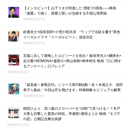
【インタビュー】山下リオが到達した“憑依”の境地――映画
『遺愛』で描く、慈愛と呪いが交錯する不穏な境界線
2026年6月17日
鈴鹿央士×稲垣吾郎×小雪が初共演 “ラップで法廷を覆す”異色
リーガルドラマ『リーガルビート』放送決定
2026年6月17日
言葉に出して後悔したエピソードを告白！板垣李光人×綱啓永×
吉川愛×MOMONA×森愁斗×西山智樹×柄本時生 映画『口に関す
るアンケート』口プレミア
2026年6月15日
『超高速！参勤交代』シリーズ第3弾始動！佐々木蔵之介、深田
恭子ら集結「今回は空を飛びます」特報映像＆ビジュアル解禁
2026年6月15日
桜田ひより、四つ葉のクローバーを“10秒”で見つける！？木戸
大聖も目撃した驚異の特技。早瀬憩×唐田えりか 映画『モブ子
の恋』公開記念舞台挨拶
2026年6月14日