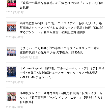
「現場での異常な存在感」の正体とは？映画『チルド』初日舞
台挨拶
2026年7月22日
清水崇監督が“稲川淳二”化！？「コメディーもやりたい！」板
垣李光人らキャストが浴衣＆提灯ルックで登場！映画『口に関
するアンケート』夏休み直前！公開記念舞台挨拶
2026年7月22日
うまくいっても100万円の赤字！？侍タイムスリッパー外伝・
連続時代劇「心配無用ノ介 天下御免」記者会見
2026年7月22日
【Prime Original『犯罪者』ブルーカーペット・プレミア】高橋
一生×斎藤工×水上恒司×ユースケ・サンタマリア×青木崇高
×MEGUMI×チョン・イル
2026年7月22日
小学校プレミア！今井竜太郎×長田光平 映画『仮面ライダーゼ
ッツ』『超宇宙刑事ギャバンインフィニティ』【夢を叶える！
特別授業】
2026年7月21日