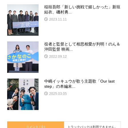
稲垣吾郎「新しい挑戦で嬉しかった」新垣
結衣、磯村勇...
2023.11.11
役者と監督として相思相愛が判明！のん＆
沖田監督 映画...
2022.09.12
中嶋イッキュウが歌う主題歌「Our last
step」の本編未...
2025.03.05
コメント ( 0 )
トラックバックは利用できません。