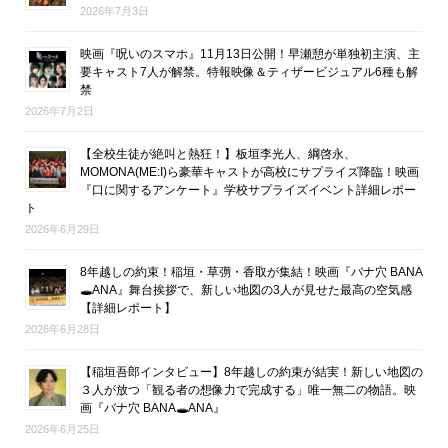
2026年7月3日
映画『呪いのスマホ』11月13日公開！早瀬憩が単独初主演、主
要キャスト7人が解禁。特報映像＆ティザービジュアル6種も解
禁
2026年7月2日
【全校生徒が絶叫と熱狂！】板垣李光人、綱啓永、
MOMONA(ME:I)ら豪華キャストが高校にサプライズ降臨！映画
『口に関するアンケート』学校サプライズイベント詳細レポー
ト
2026年6月29日
8年越しの約束！稲垣・草彅・香取が集結！映画『バナ穴 BANA
🕳ANA』舞台挨拶で、新しい地図の3人が見せた最高の空気感
【詳細レポート】
2026年6月28日
【稲垣吾郎インタビュー】8年越しの約束が結実！新しい地図の
３人が放つ「観る者の想像力で完成する」唯一無二の物語。映
画『バナ穴 BANA🕳ANA』
2026年6月25日