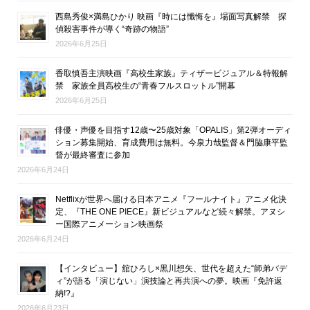
西島秀俊×満島ひかり 映画『時には懺悔を』場面写真解禁 探
偵殺害事件が導く“奇跡の物語”
2026年6月25日
香取慎吾主演映画『高校生家族』ティザービジュアル＆特報解
禁 家族全員高校生の“青春フルスロットル”開幕
2026年6月25日
俳優・声優を目指す12歳〜25歳対象「OPALIS」第2弾オーディ
ション募集開始、育成費用は無料。今泉力哉監督＆門脇康平監
督が最終審査に参加
2026年6月24日
Netflixが世界へ届ける日本アニメ『フールナイト』アニメ化決
定、『THE ONE PIECE』新ビジュアルなど続々解禁。アヌシ
ー国際アニメーション映画祭
2026年6月24日
【インタビュー】舘ひろし×黒川想矢、世代を超えた“師弟バデ
ィ”が語る「演じない」演技論と再共演への夢。映画『免許返
納!?』
2026年6月23日