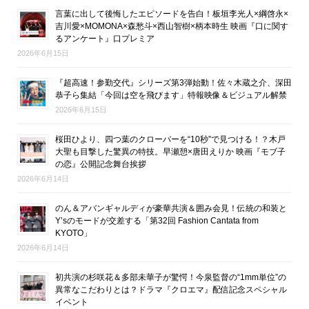
言葉に出して後悔したエピソードを告白！板垣李光人×綱啓永×
吉川愛×MOMONA×森愁斗×西山智樹×柄本時生 映画『口に関す
るアンケート』口プレミア
2026年6月15日
『超高速！参勤交代』シリーズ第3弾始動！佐々木蔵之介、深田
恭子ら集結「今回は空を飛びます」特報映像＆ビジュアル解禁
2026年6月15日
桜田ひより、四つ葉のクローバーを“10秒”で見つける！？木戸
大聖も目撃した驚異の特技。早瀬憩×唐田えりか 映画『モブ子
の恋』公開記念舞台挨拶
2026年6月14日
のん＆アバンギャルディが豪華共演＆囲み会見！伝統の和装と
Y’sのモードが交差する「第32回 Fashion Cantata from
KYOTO」
2026年6月14日
初共演の杉咲花＆多部未華子が驚愕！今泉監督の“1mm単位”の
異常なこだわりとは？ドラマ『クロエマ』配信記念スペシャル
イベント