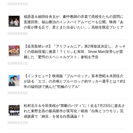
2026年8月8日
福原遥＆細田佳央太が、劇中教師の衣裳で高校生たちの質問に
直接回答。福山雅治のインスパイアムービーも公開。映画『あ
の星が降る丘で、君とまた出会いたい。』高校生限定プレミア
2026年8月8日
【会見取材レポ】『アリフォルニア』第2弾放送決定し、さっそ
くの収録現場に激震！？くりぃむ有田、Snow Man深澤らが震
撼した「驚愕のスペシャルゲスト」参戦を予告
2026年8月7日
【インタビュー】映画版『ブルーロック』富本惣昭＆木田佳介
が語る「エゴ」の共鳴とブルーロック的サッカー選手とは？約1
年の猛特訓で挑んだ“究極のリアル”
2026年8月6日
松村北斗＆今田美桜が“禁断のバディ”に！去る7月23日に逝去さ
れた東野圭吾の最高傑作が実写化！映画『白鳥とコウモリ』完
成披露で「納豆」を巡る白黒議論！？
2026年8月2日