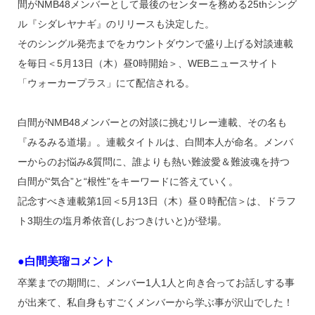
o
間がNMB48メンバーとして最後のセンターを務める25thシング
k
ル『シダレヤナギ』のリリースも決定した。
そのシングル発売までをカウントダウンで盛り上げる対談連載
を毎日＜5月13日（木）昼0時開始＞、WEBニュースサイト
「ウォーカープラス」にて配信される。
白間がNMB48メンバーとの対談に挑むリレー連載、その名も
『みるみる道場』。連載タイトルは、白間本人が命名。メンバ
ーからのお悩み&質問に、誰よりも熱い難波愛＆難波魂を持つ
白間が“気合”と“根性”をキーワードに答えていく。
記念すべき連載第1回＜5月13日（木）昼０時配信＞は、ドラフ
ト3期生の塩月希依音(しおつきけいと)が登場。
●白間美瑠コメント
卒業までの期間に、メンバー1人1人と向き合ってお話しする事
が出来て、私自身もすごくメンバーから学ぶ事が沢山でした！