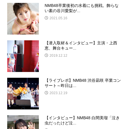
NMB48卒業後初の水着にも挑戦。飾らな
い素の谷川愛梨が...
2021.05.16
【潜入取材＆インタビュー】主演・上西
恵、舞台キュー...
2019.12.12
【ライブレポ】NMB48 渋谷凪咲 卒業コン
サート～昨日は...
2023.12.19
【インタビュー】NMB48 白間美瑠「泣き
虫だったけど泣...