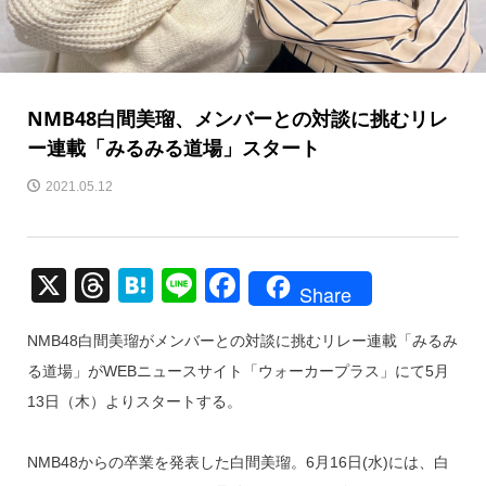
NMB48白間美瑠、メンバーとの対談に挑むリレ
ー連載「みるみる道場」スタート
2021.05.12
X
T
H
Li
F
Share
hr
at
n
a
NMB48白間美瑠がメンバーとの対談に挑むリレー連載「みるみ
e
e
e
c
る道場」がWEBニュースサイト「ウォーカープラス」にて5月
a
n
e
13日（木）よりスタートする。
d
a
b
s
o
NMB48からの卒業を発表した白間美瑠。6月16日(水)には、白