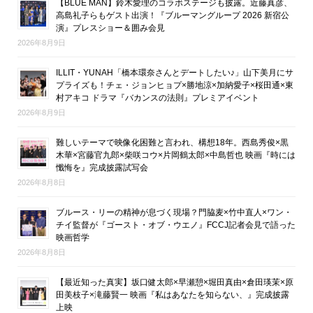
【BLUE MAN】鈴木愛理のコラボステージも披露。近藤真彦、
高島礼子らもゲスト出演！『ブルーマングループ 2026 新宿公
演』プレスショー＆囲み会見
2026年8月9日
ILLIT・YUNAH「橋本環奈さんとデートしたい♪」山下美月にサ
プライズも！チェ・ジョンヒョプ×勝地涼×加納愛子×桜田通×東
村アキコ ドラマ『バカンスの法則』プレミアイベント
2026年8月9日
難しいテーマで映像化困難と言われ、構想18年。西島秀俊×黒
木華×宮藤官九郎×柴咲コウ×片岡鶴太郎×中島哲也 映画『時には
懺悔を』完成披露試写会
2026年8月8日
ブルース・リーの精神が息づく現場？門脇麦×竹中直人×ワン・
チイ監督が『ゴースト・オブ・ウエノ』FCCJ記者会見で語った
映画哲学
2026年8月8日
【最近知った真実】坂口健太郎×早瀬憩×堀田真由×倉田瑛茉×原
田美枝子×滝藤賢一 映画『私はあなたを知らない、』完成披露
上映