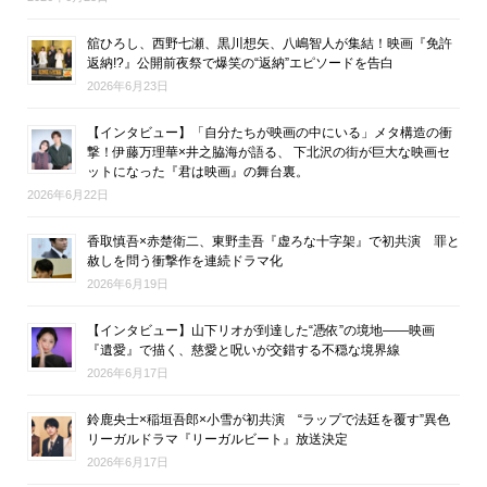
舘ひろし、西野七瀬、黒川想矢、八嶋智人が集結！映画『免許
返納!?』公開前夜祭で爆笑の“返納”エピソードを告白
2026年6月23日
【インタビュー】「自分たちが映画の中にいる」メタ構造の衝
撃！伊藤万理華×井之脇海が語る、 下北沢の街が巨大な映画セ
ットになった『君は映画』の舞台裏。
2026年6月22日
香取慎吾×赤楚衛二、東野圭吾『虚ろな十字架』で初共演 罪と
赦しを問う衝撃作を連続ドラマ化
2026年6月19日
【インタビュー】山下リオが到達した“憑依”の境地――映画
『遺愛』で描く、慈愛と呪いが交錯する不穏な境界線
2026年6月17日
鈴鹿央士×稲垣吾郎×小雪が初共演 “ラップで法廷を覆す”異色
リーガルドラマ『リーガルビート』放送決定
2026年6月17日