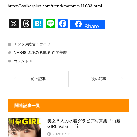
https://walkerplus.com/trend/matome/11633.html
X
T
H
Li
F
Share
hr
at
n
a
e
e
e
c
エンタメ総合・ライフ
a
n
e
NMB48
,
みるみる道場
,
白間美瑠
d
a
b
コメント:
0
s
o
o
k
関連記事一覧
美女６人の水着グラビア写真集『旬撮
GIRL Vol.6 「初...
2020.07.13