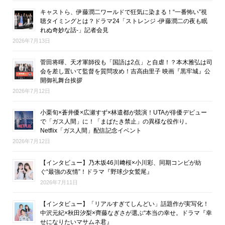
キャストら、伊藤潤二ワールドで狂気に染まる！“一番怖い”視
聴タイミングとは？ドラマ24「ストレンジ -伊藤潤二の夜も眠
れぬ奇妙な話-」記者会見
2026年7月13日
菅田将暉、天才軍師役も「国語は2点」と自虐！？本木雅弘は司
会を差し置いて監督を質問攻め！吉高由里子 映画『黒牢城』公
開御礼舞台挨拶
2026年7月12日
小栗旬×蒼井優×広瀬すず×林遣都が競演！UTAが俳優デビュー
で「ガス人間」に！「まばたき禁止」の異様な役作り。
Netflix「ガス人間」配信記念イベント
2026年7月12日
【インタビュー】乃木坂46川﨑桜×小川彩、同期コンビが紡
ぐ“最強の友情”！ドラマ『野球少女鷲尾』
2026年7月11日
【インタビュー】「リアルすぎてしんどい」話題作が実写化！
中沢元紀×秋田汐梨×齊藤なぎさが選ぶ“本当の幸せ。ドラマ『幸
せになりたいマサムネ君』