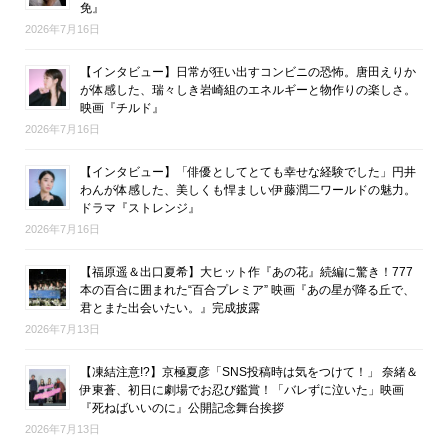
免』
2026年7月16日
【インタビュー】日常が狂い出すコンビニの恐怖。唐田えりか
が体感した、瑞々しき岩崎組のエネルギーと物作りの楽しさ。
映画『チルド』
2026年7月16日
【インタビュー】「俳優としてとても幸せな経験でした」円井
わんが体感した、美しくも悍ましい伊藤潤二ワールドの魅力。
ドラマ『ストレンジ』
2026年7月16日
【福原遥＆出口夏希】大ヒット作『あの花』続編に驚き！777
本の百合に囲まれた“百合プレミア” 映画『あの星が降る丘で、
君とまた出会いたい。』完成披露
2026年7月13日
【凍結注意!?】京極夏彦「SNS投稿時は気をつけて！」 奈緒＆
伊東蒼、初日に劇場でお忍び鑑賞！「バレずに泣いた」映画
『死ねばいいのに』公開記念舞台挨拶
2026年7月13日