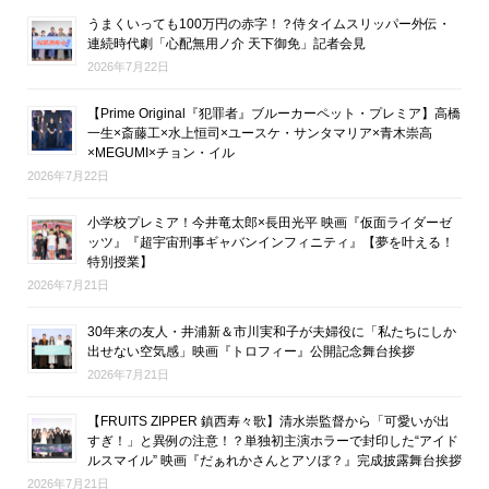
うまくいっても100万円の赤字！？侍タイムスリッパー外伝・
連続時代劇「心配無用ノ介 天下御免」記者会見
2026年7月22日
【Prime Original『犯罪者』ブルーカーペット・プレミア】高橋
一生×斎藤工×水上恒司×ユースケ・サンタマリア×青木崇高
×MEGUMI×チョン・イル
2026年7月22日
小学校プレミア！今井竜太郎×長田光平 映画『仮面ライダーゼ
ッツ』『超宇宙刑事ギャバンインフィニティ』【夢を叶える！
特別授業】
2026年7月21日
30年来の友人・井浦新＆市川実和子が夫婦役に「私たちにしか
出せない空気感」映画『トロフィー』公開記念舞台挨拶
2026年7月21日
【FRUITS ZIPPER 鎮西寿々歌】清水崇監督から「可愛いが出
すぎ！」と異例の注意！？単独初主演ホラーで封印した“アイド
ルスマイル” 映画『だぁれかさんとアソぼ？』完成披露舞台挨拶
2026年7月21日