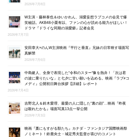
2026年7月8日
W主演・藤林泰也＆ゆいかれん、溺愛妄想ラブコメの会見で爆
笑秘話。AKB48小栗有以、ファンの心が読める能力がほしい！
ドラマ『ドライな同期の溺愛癖』記者会見
2026年7月7日
安田章大×のんW主演映画『平行と垂直』兄妹の日常映す場面写
真解禁
2026年7月6日
中島健人、全身で表現した“令和のスター”像を熱弁！「次は君
の波に乗りたいな」と七夕に甘い願いを込める。映画『ラブ≠コ
メディ』公開初日舞台挨拶【詳細】レポート
2026年7月4日
吉野北人＆鈴木愛理、最愛の人に隠した“裏の顔”…映画『昨夜
は殺れたかも』場面写真13点一挙公開
2026年7月3日
映画『藁にもすがる獣たち』カナダ・ファンタジア国際映画祭
ノミネート！鈴鹿央士・城定秀夫監督が喜びのコメント