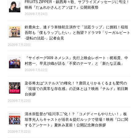
FRUITS ZIPPER・鎮西寿々歌、サプライズメッセージに号泣！
映画『だぁれかさんとアソぼ？』公開前夜祭
2026年7月24日
鈴鹿央士、連ドラ単独初主演作で「法廷ラップ」に挑戦！稲垣
吾郎も「僕もラップしたい」と熱望？ドラマ9「リーガルビート
-逆転の法廷-」記者会見
2026年7月23日
『サイボーグ009 ネメシス』先行上映会レポート：梶裕貴、中
村悠一、早見沙織が語る「不変のテーマ」と「新たな正義」
2026年7月22日
染谷将太は“ステルス”の権化！？唐田えりか＆くるまも驚愕の
「現場での異常な存在感」の正体とは？映画『チルド』初日舞
台挨拶
2026年7月22日
清水崇監督が“稲川淳二”化！？「コメディーもやりたい！」板
垣李光人らキャストが浴衣＆提灯ルックで登場！映画『口に関
するアンケート』夏休み直前！公開記念舞台挨拶
2026年7月22日