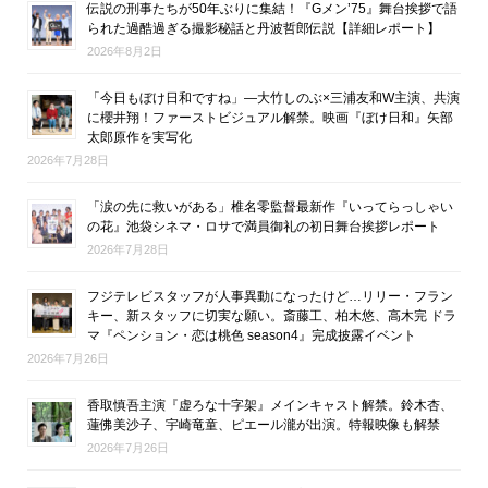
伝説の刑事たちが50年ぶりに集結！『Gメン’75』舞台挨拶で語
られた過酷過ぎる撮影秘話と丹波哲郎伝説【詳細レポート】
2026年8月2日
「今日もぼけ日和ですね」―大竹しのぶ×三浦友和W主演、共演
に櫻井翔！ファーストビジュアル解禁。映画『ぼけ日和』矢部
太郎原作を実写化
2026年7月28日
「涙の先に救いがある」椎名零監督最新作『いってらっしゃい
の花』池袋シネマ・ロサで満員御礼の初日舞台挨拶レポート
2026年7月28日
フジテレビスタッフが人事異動になったけど…リリー・フラン
キー、新スタッフに切実な願い。斎藤工、柏木悠、高木完 ドラ
マ『ペンション・恋は桃色 season4』完成披露イベント
2026年7月26日
香取慎吾主演『虚ろな十字架』メインキャスト解禁。鈴木杏、
蓮佛美沙子、宇崎竜童、ピエール瀧が出演。特報映像も解禁
2026年7月26日