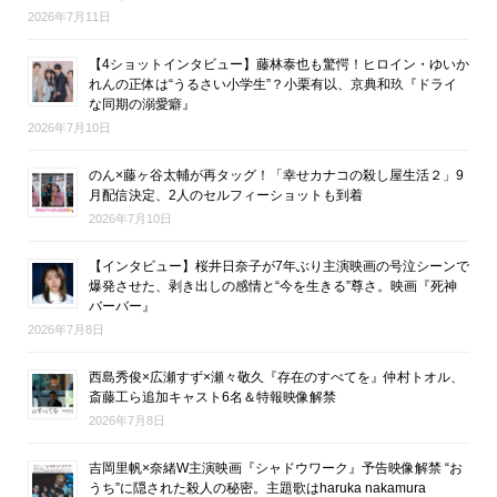
2026年7月11日
【4ショットインタビュー】藤林泰也も驚愕！ヒロイン・ゆいか
れんの正体は“うるさい小学生”？小栗有以、京典和玖『ドライ
な同期の溺愛癖』
2026年7月10日
のん×藤ヶ谷太輔が再タッグ！「幸せカナコの殺し屋生活２」9
月配信決定、2人のセルフィーショットも到着
2026年7月10日
【インタビュー】桜井日奈子が7年ぶり主演映画の号泣シーンで
爆発させた、剥き出しの感情と“今を生きる”尊さ。映画『死神
バーバー』
2026年7月8日
西島秀俊×広瀬すず×瀬々敬久『存在のすべてを』仲村トオル、
斎藤工ら追加キャスト6名＆特報映像解禁
2026年7月8日
吉岡里帆×奈緒W主演映画『シャドウワーク』予告映像解禁 “お
うち”に隠された殺人の秘密。主題歌はharuka nakamura