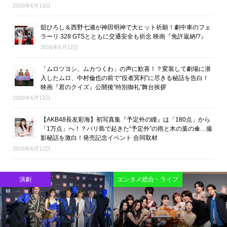
2026年6月13日
舘ひろし＆西野七瀬が神田明神で大ヒット祈願！劇中車のフェ
ラーリ 328 GTSとともに交通安全も祈念 映画『免許返納!?』
2026年6月12日
「ムロツヨシ、ムカつくわ」の声に歓喜！？変装して劇場に潜
入したムロ、中村倫也の前で“役者冥利”に尽きる秘話を告白！
映画『君のクイズ』公開後“特別御礼”舞台挨拶
2026年6月12日
【AKB48長友彩海】初写真集『予定外の瞳』は「180点」から
「1万点」へ！？バリ島で起きた“予定外”の雨と木の葉の傘…撮
影秘話を激白！発売記念イベント 合同取材
2026年6月12日
映画
映画