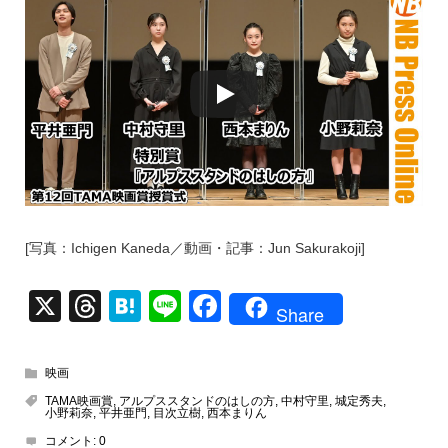
[写真：Ichigen Kaneda／動画・記事：Jun Sakurakoji]
X
T
H
Li
F
Share
hr
at
n
a
e
e
e
c
映画
a
n
e
TAMA映画賞
,
アルプススタンドのはしの方
,
中村守里
,
城定秀夫
,
小野莉奈
,
平井亜門
,
目次立樹
,
西本まりん
d
a
b
コメント:
0