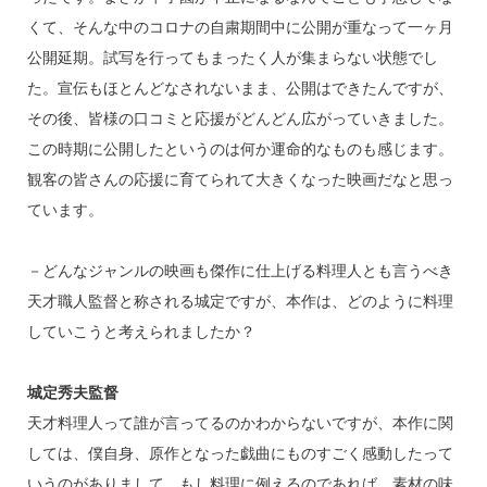
くて、そんな中のコロナの自粛期間中に公開が重なって一ヶ月
公開延期。試写を行ってもまったく人が集まらない状態でし
た。宣伝もほとんどなされないまま、公開はできたんですが、
その後、皆様の口コミと応援がどんどん広がっていきました。
この時期に公開したというのは何か運命的なものも感じます。
観客の皆さんの応援に育てられて大きくなった映画だなと思っ
ています。
－どんなジャンルの映画も傑作に仕上げる料理人とも言うべき
天才職人監督と称される城定ですが、本作は、どのように料理
していこうと考えられましたか？
城定秀夫監督
天才料理人って誰が言ってるのかわからないですが、本作に関
しては、僕自身、原作となった戯曲にものすごく感動したって
いうのがありまして、もし料理に例えるのであれば、素材の味