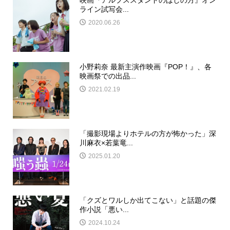
映画『アルプススタンドのはしの方』オン
ライン試写会...
2020.06.26
小野莉奈 最新主演作映画『POP！』、各
映画祭での出品...
2021.02.19
「撮影現場よりホテルの方が怖かった」深
川麻衣×若葉竜...
2025.01.20
「クズとワルしか出てこない」と話題の傑
作小説「悪い...
2024.10.24