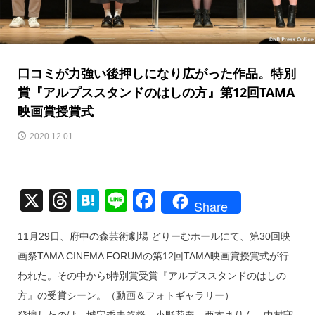
口コミが力強い後押しになり広がった作品。特別
賞『アルプススタンドのはしの方』第12回TAMA
映画賞授賞式
2020.12.01
X
T
H
Li
F
Share
hr
at
n
a
11月29日、府中の森芸術劇場 どりーむホールにて、第30回映
e
e
e
c
画祭TAMA CINEMA FORUMの第12回TAMA映画賞授賞式が行
a
n
e
われた。その中からt特別賞受賞『アルプススタンドのはしの
d
a
b
方』の受賞シーン。（動画＆フォトギャラリー）
s
o