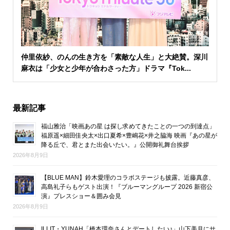
仲里依紗、のんの生き方を「素敵な人生」と大絶賛。深川
麻衣は「少女と少年が合わさった方」ドラマ『Tok...
最新記事
福山雅治「映画あの星 は探し求めてきたことの一つの到達点」
福原遥×細田佳央太×出口夏希×豊嶋花×井之脇海 映画『あの星が
降る丘で、君とまた出会いたい。』公開御礼舞台挨拶
2026年8月9日
【BLUE MAN】鈴木愛理のコラボステージも披露。近藤真彦、
高島礼子らもゲスト出演！『ブルーマングループ 2026 新宿公
演』プレスショー＆囲み会見
2026年8月9日
ILLIT・YUNAH「橋本環奈さんとデートしたい♪」山下美月にサ