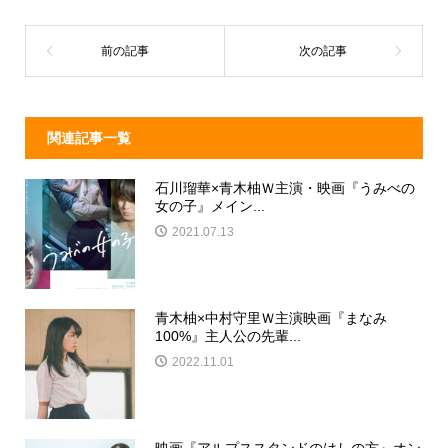
s
o
o
k
関連記事一覧
石川瑠華×青木柚Ｗ主演・映画『うみべの
女の子』メイン...
2021.07.13
青木柚×中村守里Ｗ主演映画『まなみ
100%』主人公の先輩...
2022.11.01