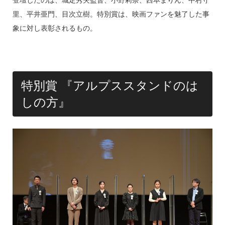
登壇したのは、城定秀夫監督、小野莉奈、西本まりん、中村守
o
里、平井亜門、目次立樹。特別賞は、映画ファンを魅了した事
k
象に対し表彰されるもの。
特別賞 『アルプススタンドのは
しの方』