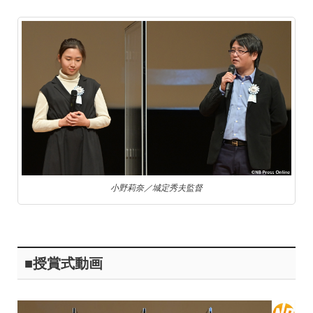
小野莉奈／城定秀夫監督
■授賞式動画