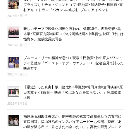
プライズも！チェ・ジョンヒョプ×勝地涼×加納愛子×桜田通×東
村アキコ ドラマ『バカンスの法則』プレミアイベント
2026年8月9日
難しいテーマで映像化困難と言われ、構想18年。西島秀俊×黒
木華×宮藤官九郎×柴咲コウ×片岡鶴太郎×中島哲也 映画『時には
懺悔を』完成披露試写会
2026年8月8日
ブルース・リーの精神が息づく現場？門脇麦×竹中直人×ワン・
チイ監督が『ゴースト・オブ・ウエノ』FCCJ記者会見で語った
映画哲学
2026年8月8日
【最近知った真実】坂口健太郎×早瀬憩×堀田真由×倉田瑛茉×原
田美枝子×滝藤賢一 映画『私はあなたを知らない、』完成披露
上映
2026年8月8日
福原遥＆細田佳央太が、劇中教師の衣裳で高校生たちの質問に
直接回答。福山雅治のインスパイアムービーも公開。映画『あ
の星が降る丘で、君とまた出会いたい。』高校生限定プレミア