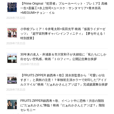
【Prime Original『犯罪者』ブルーカーペット・プレミア】高橋
一生×斎藤工×水上恒司×ユースケ・サンタマリア×青木崇高
×MEGUMI×チョン・イル
2026年7月22日
小学校プレミア！今井竜太郎×長田光平 映画『仮面ライダーゼ
ッツ』『超宇宙刑事ギャバンインフィニティ』【夢を叶える！
特別授業】
2026年7月21日
30年来の友人・井浦新＆市川実和子が夫婦役に「私たちにしか
出せない空気感」映画『トロフィー』公開記念舞台挨拶
2026年7月21日
【FRUITS ZIPPER 鎮西寿々歌】清水崇監督から「可愛いが出
すぎ！」と異例の注意！？単独初主演ホラーで封印した“アイド
ルスマイル” 映画『だぁれかさんとアソぼ？』完成披露舞台挨拶
2026年7月21日
FRUITS ZIPPER鎮西寿々歌、イベント中に恐怖！渋谷の階段
に“だぁれかさん”降臨！映画『だぁれかさんとアソぼ？』階段
セレモニー