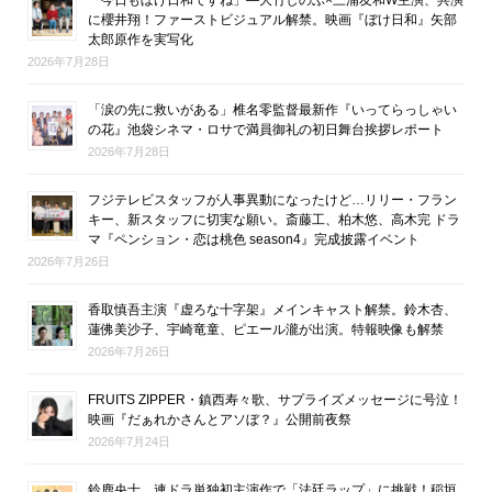
に櫻井翔！ファーストビジュアル解禁。映画『ぼけ日和』矢部
太郎原作を実写化
2026年7月28日
「涙の先に救いがある」椎名零監督最新作『いってらっしゃい
の花』池袋シネマ・ロサで満員御礼の初日舞台挨拶レポート
2026年7月28日
フジテレビスタッフが人事異動になったけど…リリー・フラン
キー、新スタッフに切実な願い。斎藤工、柏木悠、高木完 ドラ
マ『ペンション・恋は桃色 season4』完成披露イベント
2026年7月26日
香取慎吾主演『虚ろな十字架』メインキャスト解禁。鈴木杏、
蓮佛美沙子、宇崎竜童、ピエール瀧が出演。特報映像も解禁
2026年7月26日
FRUITS ZIPPER・鎮西寿々歌、サプライズメッセージに号泣！
映画『だぁれかさんとアソぼ？』公開前夜祭
2026年7月24日
鈴鹿央士、連ドラ単独初主演作で「法廷ラップ」に挑戦！稲垣