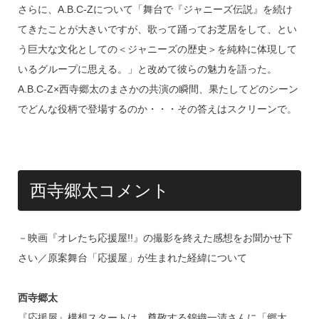
さらに、A.B.C-Zについて「舞台で『ジャニーズ伝説』を続け
てきたことが大きいですが、歌って踊ってお芝居をして、とい
う巨大な文化としての＜ジャニーズの歴史＞を純粋に体現して
いるグループに思える。」と改めて彼らの魅力を語った。
A.B.C-Z×西寺郷太のまさかの共演の瞬間、果たしてどのシーン
でどんな役柄で登場するのか・・・その答えはスクリーンで。
西寺郷太コメント
－映画『オレたち応援屋!!』の撮影を終えた感想をお聞かせ下
さい／原案舞台「応援屋」が生まれた経緯について
西寺郷太
『応援屋』構想スタートは、尊敬する錦織一清さんに「郷太、