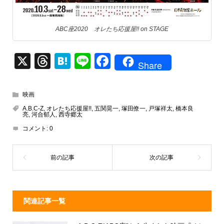
ABC座2020 オレたち応援屋!! on STAGE
X
T
H
Li
F
Share
hr
at
n
a
e
e
e
c
映画
a
n
e
A.B.C-Z
,
オレたち応援屋!!
,
五関晃一
,
塚田僚一
,
戸塚祥太
,
橋本良
亮
,
河合郁人
,
西寺郷太
d
a
b
コメント:
0
s
o
o
k
関連記事一覧