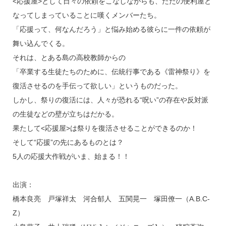
<応援屋>として日々の依頼をこなしながらも、ただの便利屋と
なってしまっていることに嘆くメンバーたち。
「応援って、何なんだろう」と悩み始める彼らに一件の依頼が
舞い込んでくる。
それは、とある島の高校教師からの
「卒業する生徒たちのために、伝統行事である《雷神祭り》を
復活させるのを手伝って欲しい」というものだった。
しかし、祭りの復活には、人々が恐れる“呪い”の存在や反対派
の生徒などの壁が立ちはだかる。
果たして<応援屋>は祭りを復活させることができるのか！
そして“応援”の先にあるものとは？
5人の応援大作戦がいま、始まる！！
出演：
橋本良亮 戸塚祥太 河合郁人 五関晃一 塚田僚一（A.B.C-
Z）