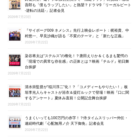
吾郎も「僕もラップしたい」と熱望？ドラマ9「リーガルビート
-逆転の法廷-」記者会見
2026年7月23日
『サイボーグ009 ネメシス』先行上映会レポート：梶裕貴、中
村悠一、早見沙織が語る「不変のテーマ」と「新たな正義」
2026年7月22日
染谷将太は“ステルス”の権化！？唐田えりか＆くるまも驚愕の
「現場での異常な存在感」の正体とは？映画『チルド』初日舞
台挨拶
2026年7月22日
清水崇監督が“稲川淳二”化！？「コメディーもやりたい！」板
垣李光人らキャストが浴衣＆提灯ルックで登場！映画『口に関
するアンケート』夏休み直前！公開記念舞台挨拶
2026年7月22日
うまくいっても100万円の赤字！？侍タイムスリッパー外伝・
連続時代劇「心配無用ノ介 天下御免」記者会見
2026年7月22日