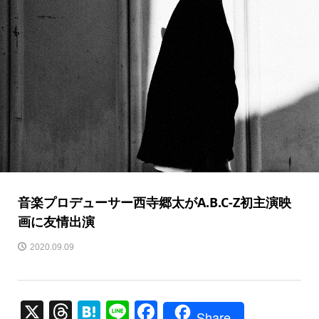
音楽プロデューサー西寺郷太がA.B.C-Z初主演映
画に友情出演
2020.09.09
X
T
H
Li
F
Share