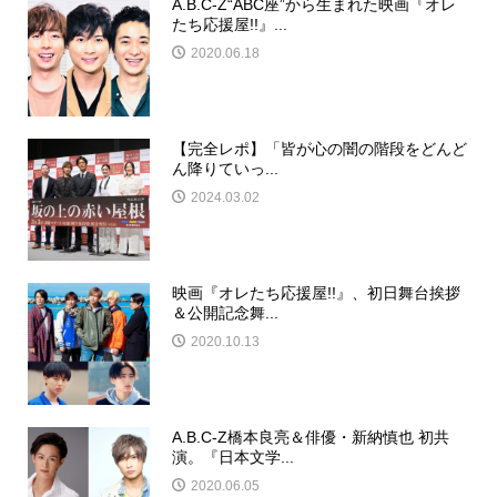
A.B.C-Z“ABC座”から生まれた映画『オレ
たち応援屋!!』...
2020.06.18
【完全レポ】「皆が心の闇の階段をどんど
ん降りていっ...
2024.03.02
映画『オレたち応援屋!!』、初日舞台挨拶
＆公開記念舞...
2020.10.13
A.B.C-Z橋本良亮＆俳優・新納慎也 初共
演。『日本文学...
2020.06.05