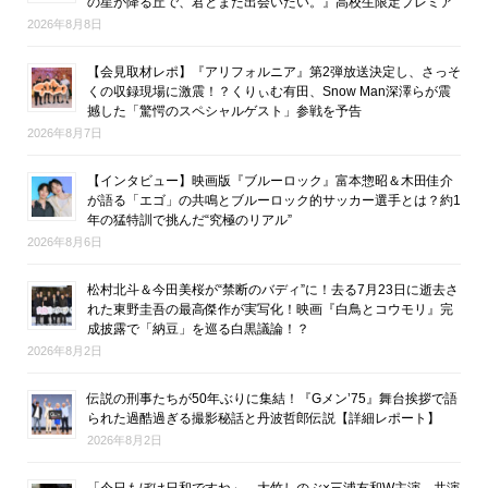
の星が降る丘で、君とまた出会いたい。』高校生限定プレミア
2026年8月8日
【会見取材レポ】『アリフォルニア』第2弾放送決定し、さっそ
くの収録現場に激震！？くりぃむ有田、Snow Man深澤らが震
撼した「驚愕のスペシャルゲスト」参戦を予告
2026年8月7日
【インタビュー】映画版『ブルーロック』富本惣昭＆木田佳介
が語る「エゴ」の共鳴とブルーロック的サッカー選手とは？約1
年の猛特訓で挑んだ“究極のリアル”
2026年8月6日
松村北斗＆今田美桜が“禁断のバディ”に！去る7月23日に逝去さ
れた東野圭吾の最高傑作が実写化！映画『白鳥とコウモリ』完
成披露で「納豆」を巡る白黒議論！？
2026年8月2日
伝説の刑事たちが50年ぶりに集結！『Gメン’75』舞台挨拶で語
られた過酷過ぎる撮影秘話と丹波哲郎伝説【詳細レポート】
2026年8月2日
「今日もぼけ日和ですね」―大竹しのぶ×三浦友和W主演、共演