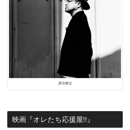
西寺郷太
映画『オレたち応援屋!!』