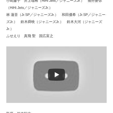
小島藤子 井上瑞稀（HiHi Jets／ジャニーズJr.） 猪狩蒼弥
（HiHi Jets／ジャニーズJr.）
林 蓮音（Jr.SP／ジャニーズJr.） 和田優希（Jr.SP／ジャニー
ズJr.） 鈴木舜映（ジャニーズJr.） 鈴木大河（ジャニーズ
Jr.）
ふせえり 真飛 聖 国広富之