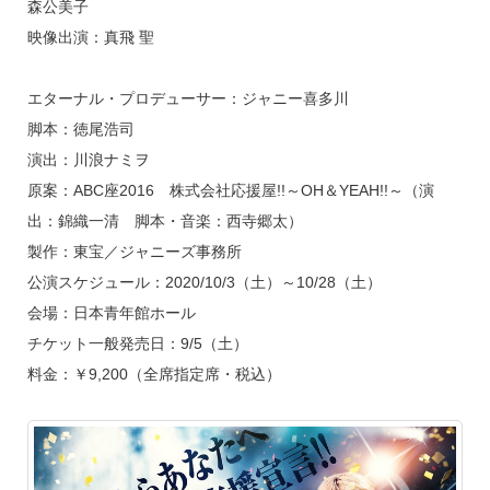
森公美子
映像出演：真飛 聖
エターナル・プロデューサー：ジャニー喜多川
脚本：徳尾浩司
演出：川浪ナミヲ
原案：ABC座2016 株式会社応援屋!!～OH＆YEAH!!～（演
出：錦織一清 脚本・音楽：西寺郷太）
製作：東宝／ジャニーズ事務所
公演スケジュール：2020/10/3（土）～10/28（土）
会場：日本青年館ホール
チケット一般発売日：9/5（土）
料金：￥9,200（全席指定席・税込）