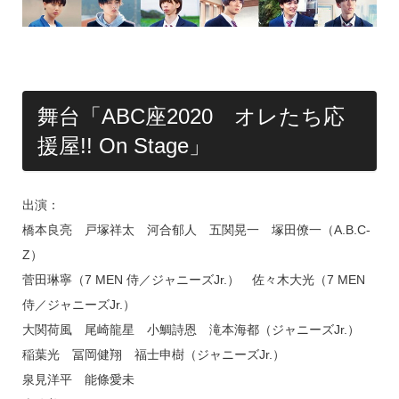
舞台「ABC座2020 オレたち応
援屋!! On Stage」
出演：
橋本良亮 戸塚祥太 河合郁人 五関晃一 塚田僚一（A.B.C-
Z）
菅田琳寧（7 MEN 侍／ジャニーズJr.） 佐々木大光（7 MEN
侍／ジャニーズJr.）
大関荷風 尾崎龍星 小鯛詩恩 滝本海都（ジャニーズJr.）
稲葉光 冨岡健翔 福士申樹（ジャニーズJr.）
泉見洋平 能條愛未