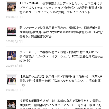
ILLIT・YUNAH「橋本環奈さんとデートしたい♪」山下美月にサ
プライズも！チェ・ジョンヒョプ×勝地涼×加納愛子×桜田通×東
村アキコ ドラマ『バカンスの法則』プレミアイベント
2026年8月9日
難しいテーマで映像化困難と言われ、構想18年。西島秀俊×黒
木華×宮藤官九郎×柴咲コウ×片岡鶴太郎×中島哲也 映画『時には
懺悔を』完成披露試写会
2026年8月8日
ブルース・リーの精神が息づく現場？門脇麦×竹中直人×ワン・
チイ監督が『ゴースト・オブ・ウエノ』FCCJ記者会見で語った
映画哲学
2026年8月8日
【最近知った真実】坂口健太郎×早瀬憩×堀田真由×倉田瑛茉×原
田美枝子×滝藤賢一 映画『私はあなたを知らない、』完成披露
上映
2026年8月8日
福原遥＆細田佳央太が、劇中教師の衣裳で高校生たちの質問に
直接回答。福山雅治のインスパイアムービーも公開。映画『あ