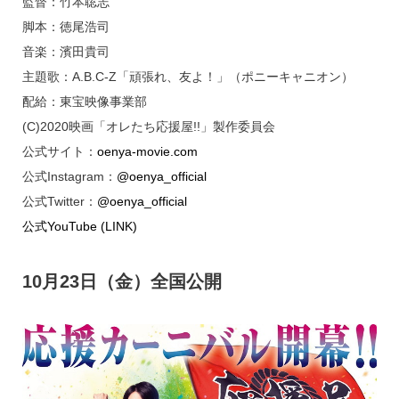
監督：竹本聡志
脚本：徳尾浩司
音楽：濱田貴司
主題歌：A.B.C-Z「頑張れ、友よ！」（ポニーキャニオン）
配給：東宝映像事業部
(C)2020映画「オレたち応援屋!!」製作委員会
公式サイト：
oenya-movie.com
公式Instagram：
@oenya_official
公式Twitter：
@oenya_official
公式YouTube (LINK)
10月23日（金）全国公開