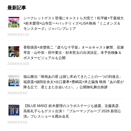
最新記事
シークレットゲスト登場にキャストら大慌て！松平健×千葉雄大
×鈴木愛理×山寺宏一×バッテリィズ×LiSA 映画『ミニオンズ＆
モンスターズ』ジャパンプレミア
2026年8月11日
香取慎吾×赤楚衛二『虚ろな十字架』オールキャスト解禁、花瀬
琴音・山中崇・田中要次・杉本哲太の出演決定。本予告映像＆
ポスタービジュアルも公開
2026年8月10日
福山雅治「映画あの星 は探し求めてきたことの一つの到達点」
福原遥×細田佳央太×出口夏希×豊嶋花×井之脇海 映画『あの星が
降る丘で、君とまた出会いたい。』公開御礼舞台挨拶
2026年8月9日
【BLUE MAN】鈴木愛理のコラボステージも披露。近藤真彦、
高島礼子らもゲスト出演！『ブルーマングループ 2026 新宿公
演』プレスショー＆囲み会見
2026年8月9日