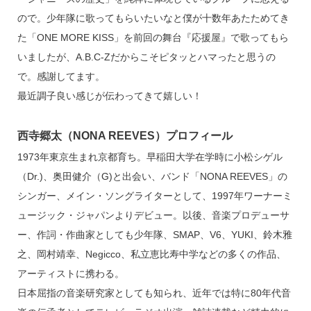
ので。少年隊に歌ってもらいたいなと僕が十数年あたためてき
た「ONE MORE KISS」を前回の舞台『応援屋』で歌ってもら
いましたが、A.B.C-Zだからこそピタッとハマったと思うの
で。感謝してます。
最近調子良い感じが伝わってきて嬉しい！
西寺郷太（NONA REEVES）プロフィール
1973年東京生まれ京都育ち。早稲田大学在学時に小松シゲル
（Dr.)、奥田健介（G)と出会い、バンド「NONA REEVES」の
シンガー、メイン・ソングライターとして、1997年ワーナーミ
ュージック・ジャパンよりデビュー。以後、音楽プロデューサ
ー、作詞・作曲家としても少年隊、SMAP、V6、YUKI、鈴木雅
之、岡村靖幸、Negicco、私立恵比寿中学などの多くの作品、
アーティストに携わる。
日本屈指の音楽研究家としても知られ、近年では特に80年代音