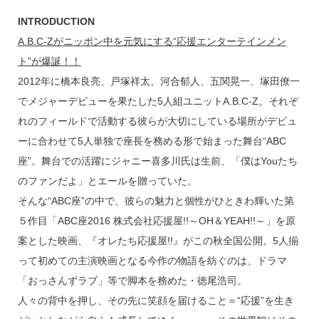
INTRODUCTION
A.B.C-Zがニッポン中を元気にする“応援エンターテインメン
ト”が爆誕！！
2012年に橋本良亮、戸塚祥太、河合郁人、五関晃一、塚田僚一
でメジャーデビューを果たした5人組ユニットA.B.C-Z。それぞ
れのフィールドで活動する彼らが大切にしている場所がデビュ
ーに合わせて5人単独で座長を務める形で始まった舞台“ABC
座”。舞台での活躍にジャニー喜多川氏は生前、「僕はYouたち
のファンだよ」とエールを贈っていた。
そんな“ABC座”の中で、彼らの魅力と個性がひときわ輝いた第
５作目「ABC座2016 株式会社応援屋!!～OH＆YEAH!!～」を原
案とした映画、『オレたち応援屋!!』がこの秋全国公開。5人揃
って初めての主演映画となる今作の物語を紡ぐのは、ドラマ
「おっさんずラブ」等で脚本を務めた・徳尾浩司。
人々の背中を押し、その先に笑顔を届けること＝“応援”を生き