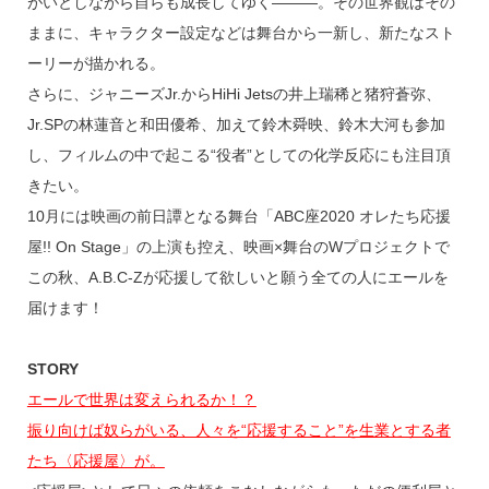
がいとしながら自らも成長してゆく―――。その世界観はその
ままに、キャラクター設定などは舞台から一新し、新たなスト
ーリーが描かれる。
さらに、ジャニーズJr.からHiHi Jetsの井上瑞稀と猪狩蒼弥、
Jr.SPの林蓮音と和田優希、加えて鈴木舜映、鈴木大河も参加
し、フィルムの中で起こる“役者”としての化学反応にも注目頂
きたい。
10月には映画の前日譚となる舞台「ABC座2020 オレたち応援
屋!! On Stage」の上演も控え、映画×舞台のWプロジェクトで
この秋、A.B.C-Zが応援して欲しいと願う全ての人にエールを
届けます！
STORY
エールで世界は変えられるか！？
振り向けば奴らがいる、人々を“応援すること”を生業とする者
たち〈応援屋〉が。