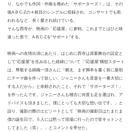
り、なかでも作詞・作曲を務めた「サポーターズ！」は、その
後A.B.C-Zの４枚目のシングルに収録され、コンサートでも歌
われるなど、長く愛され続けている。
そんな西寺が、映画の「応援屋」に参戦。これまでとはひと味
違った形で、A.B.C-Zを“サポート”する。
映画への友情出演にあたり、はじめに西寺は原案舞台の設定と
して“応援屋”を生み出した経緯について「“応援屋”構想スタート
は、尊敬する錦織一清さんに『郷太、まず脚本を書く前に最初
にテーマ曲を作って欲しい。ジャニーさんも音楽を一番大切に
する人だから』と依頼されたこと。それで「サポーターズ！」
を作ったんです。ジャニーさんも稽古に何度も足を運ばれ、ア
ドバイスも頂きました。僕にとっても大切な想い出です。」と
語り、撮影の際のエピソードとして「映画の撮影日はたまたま
僕の誕生日で。５人には黙って現場に行ったので皆キョトンと
してました（笑）。」とコメントを寄せた。