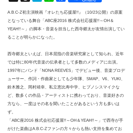
hr
at
n
a
A.B.C-Z初主演映画『オレたち応援屋!!』（10/23公開）の原案
e
e
e
c
となっている舞台「ABC座2016 株式会社応援屋!!～OH＆
a
n
e
YEAH!!～」の脚本・音楽を担当した西寺郷太が友情出演してい
d
a
b
ることが明らかになった。
s
o
o
西寺郷太といえば、日本屈指の音楽研究家として知られ、近年
k
では特に80年代音楽の伝承者として多数のメディアに出演。
1997年にバンド「NONA REEVES」でデビュー後、音楽プロデ
ューサー、作詞・作曲家としても少年隊、SMAP、V6、YUKI、
鈴木雅之、岡村靖幸、私立恵比寿中学、ヒプノシスマイクな
ど、数多くの作品・アーティストに携わっており、音楽好きの
方なら、一度はその名を聞いたことがあるという方も多いは
ず。
「ABC座2016 株式会社応援屋!!～OH＆YEAH!!～」で西寺が手
がけた楽曲はA.B.C-Zファンの方々からも熱い支持を集めてお