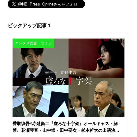
ピックアップ記事１
エンタメ総合・ライフ
香取慎吾×赤楚衛二『虚ろな十字架』オールキャスト解
禁、花瀬琴音・山中崇・田中要次・杉本哲太の出演決...