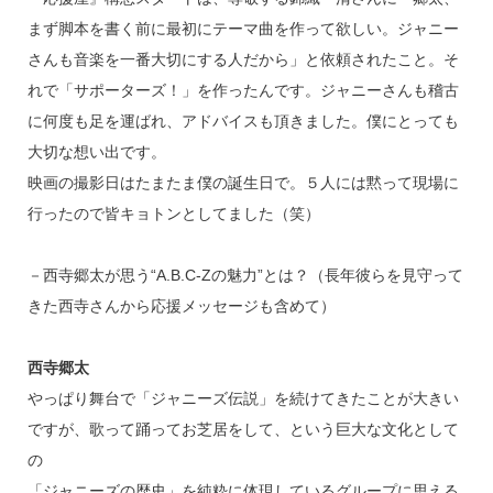
まず脚本を書く前に最初にテーマ曲を作って欲しい。ジャニー
さんも音楽を一番大切にする人だから」と依頼されたこと。そ
れで「サポーターズ！」を作ったんです。ジャニーさんも稽古
に何度も足を運ばれ、アドバイスも頂きました。僕にとっても
大切な想い出です。
映画の撮影日はたまたま僕の誕生日で。５人には黙って現場に
行ったので皆キョトンとしてました（笑）
－西寺郷太が思う“A.B.C-Zの魅力”とは？（長年彼らを見守って
きた西寺さんから応援メッセージも含めて）
西寺郷太
やっぱり舞台で「ジャニーズ伝説」を続けてきたことが大きい
ですが、歌って踊ってお芝居をして、という巨大な文化として
の
「ジャニーズの歴史」を純粋に体現しているグループに思える