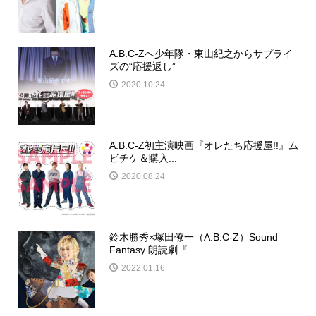
A.B.C-Zへ少年隊・東山紀之からサプライ
ズの“応援返し”
2020.10.24
A.B.C-Z初主演映画『オレたち応援屋!!』ム
ビチケ＆購入...
2020.08.24
鈴木勝秀×塚田僚一（A.B.C-Z）Sound
Fantasy 朗読劇『...
2022.01.16