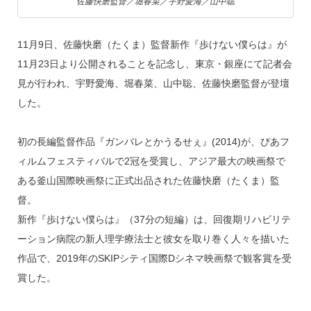
佐藤快磨監督／堀春菜／宇野愛海／山中聡
11月9日、佐藤快磨（たくま）監督新作『歩けない僕らは』が
11月23日より公開されることを記念し、東京・銀座にて記者会
見が行われ、宇野愛海、堀春菜、山中聡、佐藤快磨監督が登壇
した。
初の長編監督作品『ガンバレとかうるせぇ』(2014)が、ぴあフ
ィルムフェスティバルで2冠を受賞し、アジア最大の映画祭で
ある釜山国際映画祭に正式出品された佐藤快磨（たくま）監
督。
新作『歩けない僕らは』（37分の短編）は、回復期リハビリテ
ーション病院の新人理学療法士と彼女を取り巻く人々を描いた
作品で、2019年のSKIPシティ国際Dシネマ映画祭で観客賞を受
賞した。