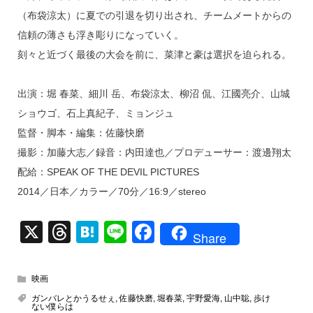
（布袋涼太）に夏での引退を切り出され、チームメートからの
信頼の薄さも浮き彫りになっていく。
刻々と近づく最後の大会を前に、菜津と豪は選択を迫られる。
出演：堀 春菜、細川 岳、布袋涼太、柳沼 侃、江國亮介、山城
ショウゴ、石上真紀子、ミョンジュ
監督・脚本・編集：佐藤快磨
撮影：加藤大志／録音：内田達也／プロデューサー：渡邊翔太
配給：SPEAK OF THE DEVIL PICTURES
2014／日本／カラー／70分／16:9／stereo
X
T
H
Li
F
Share
hr
at
n
a
e
e
e
c
映画
a
n
e
ガンバレとかうるせぇ
,
佐藤快磨
,
堀春菜
,
宇野愛海
,
山中聡
,
歩け
ない僕らは