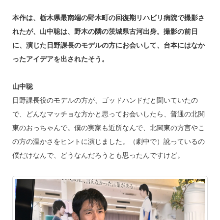
本作は、栃木県最南端の野木町の回復期リハビリ病院で撮影さ
れたが、山中聡は、野木の隣の茨城県古河出身。撮影の前日
に、演じた日野課長のモデルの方にお会いして、台本にはなか
ったアイデアを出されたそう。
山中聡
日野課長役のモデルの方が、ゴッドハンドだと聞いていたの
で、どんなマッチョな方かと思ってお会いしたら、普通の北関
東のおっちゃんで。僕の実家も近所なんで、北関東の方言やこ
の方の温かさをヒントに演じました。（劇中で）訛っているの
僕だけなんで、どうなんだろうとも思ったんですけど。