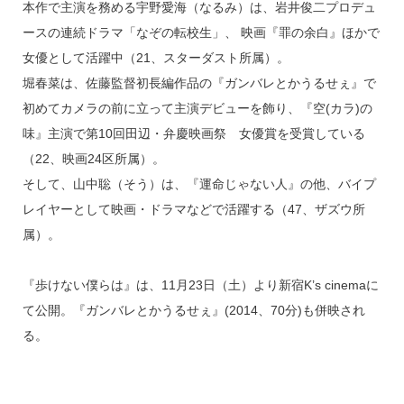
本作で主演を務める宇野愛海（なるみ）は、岩井俊二プロデュ
ースの連続ドラマ「なぞの転校生」、 映画『罪の余白』ほかで
女優として活躍中（21、スターダスト所属）。
堀春菜は、佐藤監督初長編作品の『ガンバレとかうるせぇ』で
初めてカメラの前に立って主演デビューを飾り、『空(カラ)の
味』主演で第10回田辺・弁慶映画祭 女優賞を受賞している
（22、映画24区所属）。
そして、山中聡（そう）は、『運命じゃない人』の他、バイプ
レイヤーとして映画・ドラマなどで活躍する（47、ザズウ所
属）。
『歩けない僕らは』は、11月23日（土）より新宿K’s cinemaに
て公開。『ガンバレとかうるせぇ』(2014、70分)も併映され
る。