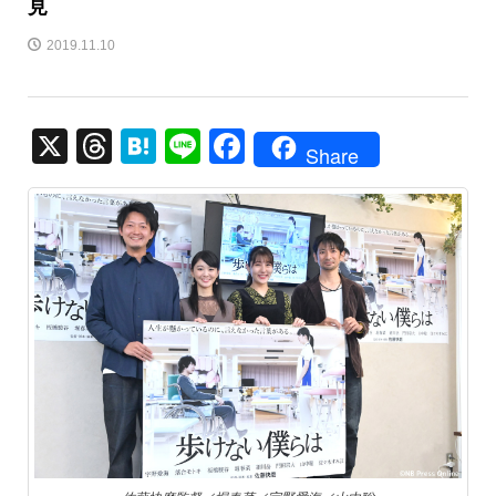
見
2019.11.10
X
T
H
Li
F
Share
hr
at
n
a
e
e
e
c
a
n
e
d
a
b
s
o
o
k