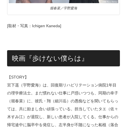
堀春菜／宇野愛海
[取材・写真：Ichigen Kaneda]
映画『歩けない僕らは』
【STORY】
宮下遥（宇野愛海）は、回復期リハビリテーション病院1年目
の理学療法士。まだ慣れない仕事に戸惑いつつも、同期の幸子
（堀春菜）に、彼氏・翔（細川岳）の愚痴などを聞いてもらっ
ては、共に励まし合い頑張っている。担当していたタエ（佐々
木すみ江）が退院し、新しい患者が入院してくる。仕事からの
帰宅途中に脳卒中を発症し、左半身が不随になった柘植（落合