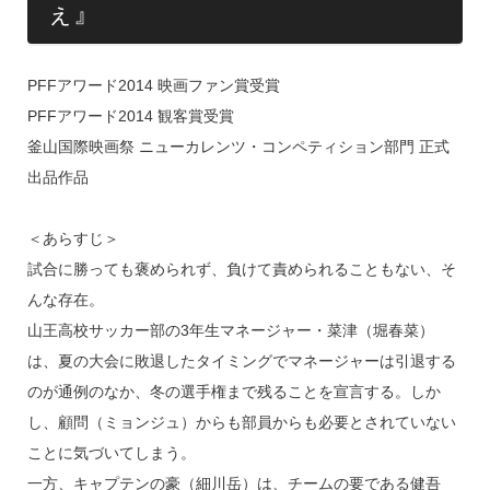
ぇ』
PFFアワード2014 映画ファン賞受賞
PFFアワード2014 観客賞受賞
釜山国際映画祭 ニューカレンツ・コンペティション部門 正式
出品作品
＜あらすじ＞
試合に勝っても褒められず、負けて責められることもない、そ
んな存在。
山王高校サッカー部の3年生マネージャー・菜津（堀春菜）
は、夏の大会に敗退したタイミングでマネージャーは引退する
のが通例のなか、冬の選手権まで残ることを宣言する。しか
し、顧問（ミョンジュ）からも部員からも必要とされていない
ことに気づいてしまう。
一方、キャプテンの豪（細川岳）は、チームの要である健吾