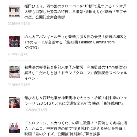
桜田ひより、四つ葉のクローバーを“10秒”で見つける！？木戸
大聖も目撃した驚異の特技。早瀬憩×唐田えりか 映画『モブ子
の恋』公開記念舞台挨拶
2026年6月14日
のん＆アバンギャルディが豪華共演＆囲み会見！伝統の和装と
Y’sのモードが交差する「第32回 Fashion Cantata from
KYOTO」
2026年6月14日
初共演の杉咲花＆多部未華子が驚愕！今泉監督の“1mm単位”の
異常なこだわりとは？ドラマ『クロエマ』配信記念スペシャル
イベント
2026年6月13日
舘ひろし＆西野七瀬が神田明神で大ヒット祈願！劇中車のフェ
ラーリ 328 GTSとともに交通安全も祈念 映画『免許返納!?』
2026年6月12日
「ムロツヨシ、ムカつくわ」の声に歓喜！？変装して劇場に潜
入したムロ、中村倫也の前で“役者冥利”に尽きる秘話を告白！
映画『君のクイズ』公開後“特別御礼”舞台挨拶