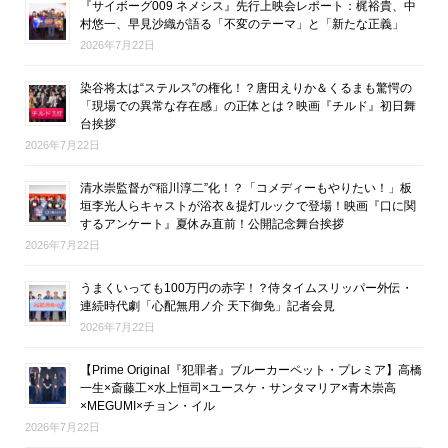
『サイボーグ009 ネメシス』先行上映会レポート：梶裕貴、中
村悠一、早見沙織が語る「不変のテーマ」と「新たな正義」
2026年7月22日
染谷将太は“ステルス”の権化！？唐田えりか＆くるまも驚愕の
「現場での異常な存在感」の正体とは？映画『チルド』初日舞
台挨拶
2026年7月22日
清水崇監督が“稲川淳二”化！？「コメディーもやりたい！」板
垣李光人らキャストが浴衣＆提灯ルックで登場！映画『口に関
するアンケート』夏休み直前！公開記念舞台挨拶
2026年7月22日
うまくいっても100万円の赤字！？侍タイムスリッパー外伝・
連続時代劇「心配無用ノ介 天下御免」記者会見
2026年7月22日
【Prime Original『犯罪者』ブルーカーペット・プレミア】高橋
一生×斎藤工×水上恒司×ユースケ・サンタマリア×青木崇高
×MEGUMI×チョン・イル
2026年7月22日