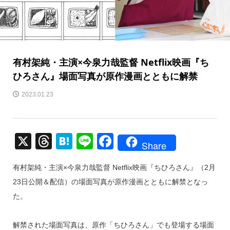
有村架純・主演×今泉力哉監督 Netflix映画『ち
ひろさん』場面写真が原作漫画とともに解禁
2023.01.23
X
T
H
Li
F
Share
hr
at
n
a
有村架純・主演×今泉力哉監督 Netflix映画『ちひろさん』（2月
e
e
e
c
23日公開＆配信）の場面写真が原作漫画とともに解禁となっ
a
n
e
た。
d
a
b
s
o
解禁された場面写真は、原作「ちひろさん」でも登場する場面