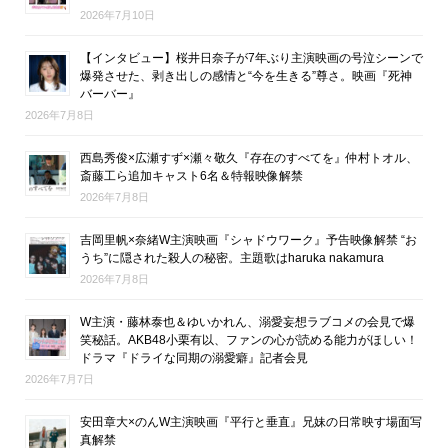
2026年7月10日
【インタビュー】桜井日奈子が7年ぶり主演映画の号泣シーンで
爆発させた、剥き出しの感情と“今を生きる”尊さ。映画『死神
バーバー』
2026年7月8日
西島秀俊×広瀬すず×瀬々敬久『存在のすべてを』仲村トオル、
斎藤工ら追加キャスト6名＆特報映像解禁
2026年7月8日
吉岡里帆×奈緒W主演映画『シャドウワーク』予告映像解禁 “お
うち”に隠された殺人の秘密。主題歌はharuka nakamura
2026年7月8日
W主演・藤林泰也＆ゆいかれん、溺愛妄想ラブコメの会見で爆
笑秘話。AKB48小栗有以、ファンの心が読める能力がほしい！
ドラマ『ドライな同期の溺愛癖』記者会見
2026年7月7日
安田章大×のんW主演映画『平行と垂直』兄妹の日常映す場面写
真解禁