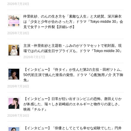
2026年7月19日
仲里依紗、のんの生き方を「素敵な人生」と大絶賛。深川麻衣
は「少女と少年が合わさった方」ドラマ『Tokyo middle 30』会
見で女子トーク炸裂【詳細レポ】
2026年7月18日
主演・仲里依紗と主題歌・ふみのがドラマセットで初対面。現
場ではのんの誕生日サプライズも。ドラマ『Tokyo middle 30』
2026年7月17日
【インタビュー】『侍タイ』が生んだ第2の主役・田村ツトム。
50代初主演で挑んだ座長の覚悟。ドラマ『心配無用ノ介 天下御
免』
2026年7月16日
【インタビュー】日常が狂い出すコンビニの恐怖。唐田えりか
が体感した、瑞々しき岩崎組のエネルギーと物作りの楽しさ。
映画『チルド』
2026年7月16日
【インタビュー】「俳優としてとても幸せな経験でした」円井