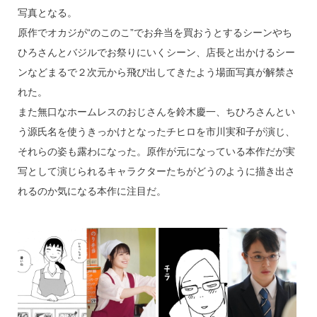
o
写真となる。
k
原作でオカジが“のこのこ”でお弁当を買おうとするシーンやち
ひろさんとバジルでお祭りにいくシーン、店長と出かけるシー
ンなどまるで２次元から飛び出してきたよう場面写真が解禁さ
れた。
また無口なホームレスのおじさんを鈴木慶一、ちひろさんとい
う源氏名を使うきっかけとなったチヒロを市川実和子が演じ、
それらの姿も露わになった。原作が元になっている本作だが実
写として演じられるキャラクターたちがどうのように描き出さ
れるのか気になる本作に注目だ。