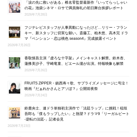
「涙の先に救いがある」椎名零監督最新作『いってらっしゃい
の花』池袋シネマ・ロサで満員御礼の初日舞台挨拶レポート
2026年7月28日
フジテレビスタッフが人事異動になったけど…リリー・フラン
キー、新スタッフに切実な願い。斎藤工、柏木悠、高木完 ドラ
マ『ペンション・恋は桃色 season4』完成披露イベント
2026年7月26日
香取慎吾主演『虚ろな十字架』メインキャスト解禁。鈴木杏、
蓮佛美沙子、宇崎竜童、ピエール瀧が出演。特報映像も解禁
2026年7月26日
FRUITS ZIPPER・鎮西寿々歌、サプライズメッセージに号泣！
映画『だぁれかさんとアソぼ？』公開前夜祭
2026年7月24日
鈴鹿央士、連ドラ単独初主演作で「法廷ラップ」に挑戦！稲垣
吾郎も「僕もラップしたい」と熱望？ドラマ9「リーガルビート
-逆転の法廷-」記者会見
2026年7月23日