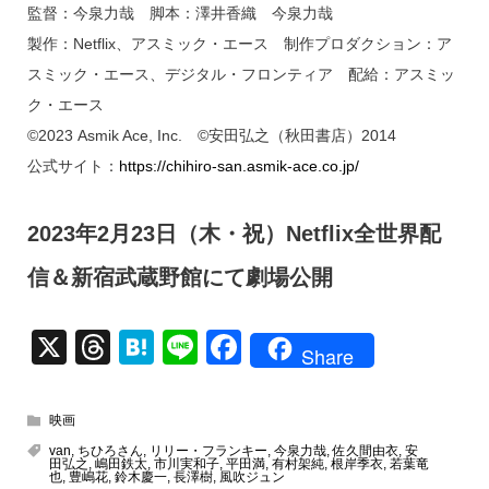
監督：今泉力哉 脚本：澤井香織 今泉力哉
製作：Netflix、アスミック・エース 制作プロダクション：ア
スミック・エース、デジタル・フロンティア 配給：アスミッ
ク・エース
©2023 Asmik Ace, Inc. ©安田弘之（秋田書店）2014
公式サイト：
https://chihiro-san.asmik-ace.co.jp/
2023年2月23日（木・祝）Netflix全世界配
信＆新宿武蔵野館にて劇場公開
X
T
H
Li
F
Share
hr
at
n
a
e
e
e
c
映画
a
n
e
van
,
ちひろさん
,
リリー・フランキー
,
今泉力哉
,
佐久間由衣
,
安
田弘之
,
嶋田鉄太
,
市川実和子
,
平田満
,
有村架純
,
根岸季衣
,
若葉竜
d
a
b
也
,
豊嶋花
,
鈴木慶一
,
長澤樹
,
風吹ジュン