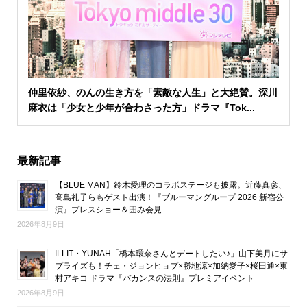
仲里依紗、のんの生き方を「素敵な人生」と大絶賛。深川
麻衣は「少女と少年が合わさった方」ドラマ『Tok...
最新記事
【BLUE MAN】鈴木愛理のコラボステージも披露。近藤真彦、
高島礼子らもゲスト出演！『ブルーマングループ 2026 新宿公
演』プレスショー＆囲み会見
2026年8月9日
ILLIT・YUNAH「橋本環奈さんとデートしたい♪」山下美月にサ
プライズも！チェ・ジョンヒョプ×勝地涼×加納愛子×桜田通×東
村アキコ ドラマ『バカンスの法則』プレミアイベント
2026年8月9日