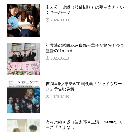
主人公・史織（服部樹咲）の夢を支えてい
くキーパーソ...
2024.09.09
初共演の杉咲花＆多部未華子が驚愕！今泉
監督の“1mm単...
2026.06.13
吉岡里帆×奈緒W主演映画『シャドウワー
ク』予告映像解...
2026.07.08
有村架純＆坂口健太郎Ｗ主演、Netflixシリ
ーズ「さよな...