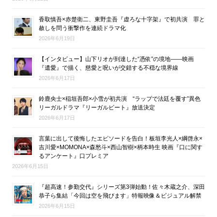
香取慎吾×赤楚衛二、東野圭吾『虚ろな十字架』で初共演 罪と
赦しを問う衝撃作を連続ドラマ化
2026年6月19日
【インタビュー】山下リオが到達した“憑依”の境地――映画
『遺愛』で描く、慈愛と呪いが交錯する不穏な境界線
2026年6月17日
鈴鹿央士×稲垣吾郎×小雪が初共演 “ラップで法廷を覆す”異色
リーガルドラマ『リーガルビート』放送決定
2026年6月17日
言葉に出して後悔したエピソードを告白！板垣李光人×綱啓永×
吉川愛×MOMONA×森愁斗×西山智樹×柄本時生 映画『口に関す
るアンケート』口プレミア
2026年6月15日
『超高速！参勤交代』シリーズ第3弾始動！佐々木蔵之介、深田
恭子ら集結「今回は空を飛びます」特報映像＆ビジュアル解禁
2026年6月15日