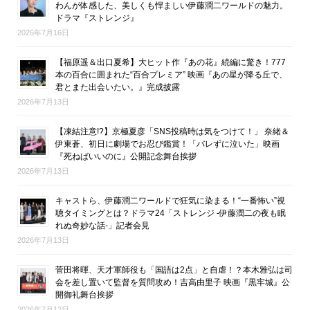
わんが体感した、美しくも悍ましい伊藤潤二ワールドの魅力。
ドラマ『ストレンジ』
2026年7月16日
【福原遥＆出口夏希】大ヒット作『あの花』続編に驚き！777
本の百合に囲まれた“百合プレミア” 映画『あの星が降る丘で、
君とまた出会いたい。』完成披露
2026年7月13日
【凍結注意!?】京極夏彦「SNS投稿時は気をつけて！」 奈緒＆
伊東蒼、初日に劇場でお忍び鑑賞！「バレずに泣いた」映画
『死ねばいいのに』公開記念舞台挨拶
2026年7月13日
キャストら、伊藤潤二ワールドで狂気に染まる！“一番怖い”視
聴タイミングとは？ドラマ24「ストレンジ -伊藤潤二の夜も眠
れぬ奇妙な話-」記者会見
2026年7月13日
菅田将暉、天才軍師役も「国語は2点」と自虐！？本木雅弘は司
会を差し置いて監督を質問攻め！吉高由里子 映画『黒牢城』公
開御礼舞台挨拶
2026年7月12日