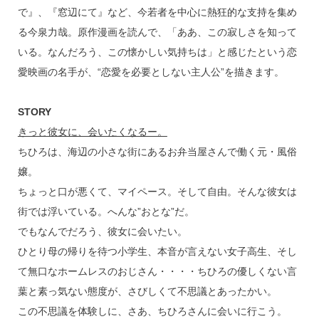
で』、『窓辺にて』など、今若者を中心に熱狂的な支持を集め
る今泉力哉。原作漫画を読んで、「ああ、この寂しさを知って
いる。なんだろう、この懐かしい気持ちは」と感じたという恋
愛映画の名手が、“恋愛を必要としない主人公”を描きます。
STORY
きっと彼女に、会いたくなるー。
ちひろは、海辺の小さな街にあるお弁当屋さんで働く元・風俗
嬢。
ちょっと口が悪くて、マイペース。そして自由。そんな彼女は
街では浮いている。へんな”おとな”だ。
でもなんでだろう、彼女に会いたい。
ひとり母の帰りを待つ小学生、本音が言えない女子高生、そし
て無口なホームレスのおじさん・・・・ちひろの優しくない言
葉と素っ気ない態度が、さびしくて不思議とあったかい。
この不思議を体験しに、さあ、ちひろさんに会いに行こう。