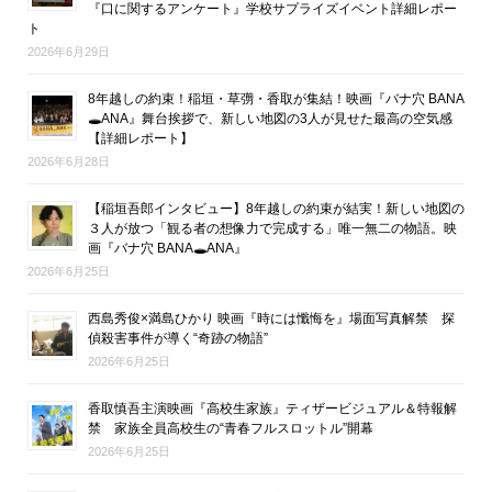
『口に関するアンケート』学校サプライズイベント詳細レポー
ト
2026年6月29日
8年越しの約束！稲垣・草彅・香取が集結！映画『バナ穴 BANA
🕳ANA』舞台挨拶で、新しい地図の3人が見せた最高の空気感
【詳細レポート】
2026年6月28日
【稲垣吾郎インタビュー】8年越しの約束が結実！新しい地図の
３人が放つ「観る者の想像力で完成する」唯一無二の物語。映
画『バナ穴 BANA🕳ANA』
2026年6月25日
西島秀俊×満島ひかり 映画『時には懺悔を』場面写真解禁 探
偵殺害事件が導く“奇跡の物語”
2026年6月25日
香取慎吾主演映画『高校生家族』ティザービジュアル＆特報解
禁 家族全員高校生の“青春フルスロットル”開幕
2026年6月25日