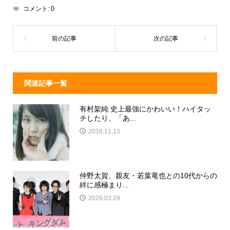
コメント:
0
s
o
o
k
関連記事一覧
有村架純 史上最強にかわいい！ハイタッ
チしたり、「あ...
2018.11.13
仲野太賀、親友・若葉竜也との10代からの
絆に感極まり...
2026.03.29