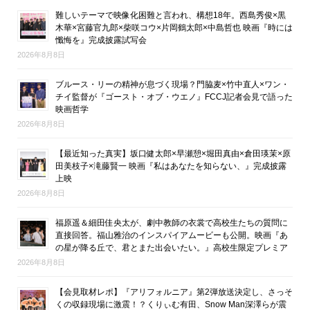
難しいテーマで映像化困難と言われ、構想18年。西島秀俊×黒
木華×宮藤官九郎×柴咲コウ×片岡鶴太郎×中島哲也 映画『時には
懺悔を』完成披露試写会
2026年8月8日
ブルース・リーの精神が息づく現場？門脇麦×竹中直人×ワン・
チイ監督が『ゴースト・オブ・ウエノ』FCCJ記者会見で語った
映画哲学
2026年8月8日
【最近知った真実】坂口健太郎×早瀬憩×堀田真由×倉田瑛茉×原
田美枝子×滝藤賢一 映画『私はあなたを知らない、』完成披露
上映
2026年8月8日
福原遥＆細田佳央太が、劇中教師の衣裳で高校生たちの質問に
直接回答。福山雅治のインスパイアムービーも公開。映画『あ
の星が降る丘で、君とまた出会いたい。』高校生限定プレミア
2026年8月8日
【会見取材レポ】『アリフォルニア』第2弾放送決定し、さっそ
くの収録現場に激震！？くりぃむ有田、Snow Man深澤らが震