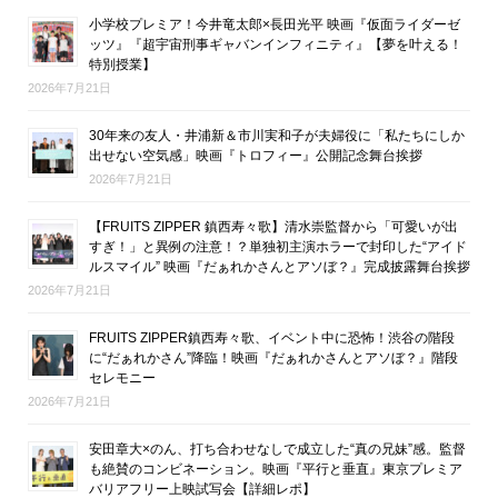
小学校プレミア！今井竜太郎×長田光平 映画『仮面ライダーゼ
ッツ』『超宇宙刑事ギャバンインフィニティ』【夢を叶える！
特別授業】
2026年7月21日
30年来の友人・井浦新＆市川実和子が夫婦役に「私たちにしか
出せない空気感」映画『トロフィー』公開記念舞台挨拶
2026年7月21日
【FRUITS ZIPPER 鎮西寿々歌】清水崇監督から「可愛いが出
すぎ！」と異例の注意！？単独初主演ホラーで封印した“アイド
ルスマイル” 映画『だぁれかさんとアソぼ？』完成披露舞台挨拶
2026年7月21日
FRUITS ZIPPER鎮西寿々歌、イベント中に恐怖！渋谷の階段
に“だぁれかさん”降臨！映画『だぁれかさんとアソぼ？』階段
セレモニー
2026年7月21日
安田章大×のん、打ち合わせなしで成立した“真の兄妹”感。監督
も絶賛のコンビネーション。映画『平行と垂直』東京プレミア
バリアフリー上映試写会【詳細レポ】