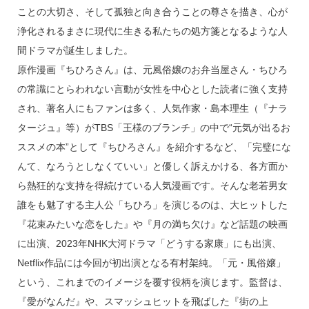
ことの大切さ、そして孤独と向き合うことの尊さを描き、心が
浄化されるまさに現代に生きる私たちの処方箋となるような人
間ドラマが誕生しました。
原作漫画『ちひろさん』は、元風俗嬢のお弁当屋さん・ちひろ
の常識にとらわれない言動が女性を中心とした読者に強く支持
され、著名人にもファンは多く、人気作家・島本理生（『ナラ
タージュ』等）がTBS「王様のブランチ」の中で“元気が出るお
ススメの本”として『ちひろさん』を紹介するなど、「完璧にな
んて、なろうとしなくていい」と優しく訴えかける、各方面か
ら熱狂的な支持を得続けている人気漫画です。そんな老若男女
誰をも魅了する主人公「ちひろ」を演じるのは、大ヒットした
『花束みたいな恋をした』や『月の満ち欠け』など話題の映画
に出演、2023年NHK大河ドラマ「どうする家康」にも出演、
Netflix作品には今回が初出演となる有村架純。「元・風俗嬢」
という、これまでのイメージを覆す役柄を演じます。監督は、
『愛がなんだ』や、スマッシュヒットを飛ばした『街の上