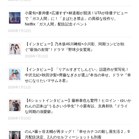
小栗旬×蒼井優×広瀬すず×林遣都が競演！UTAが俳優デビュー
で「ガス人間」に！「まばたき禁止」の異様な役作り。
Netflix「ガス人間」配信記念イベント
2026年7月12日
【インタビュー】乃木坂46川﨑桜×小川彩、同期コンビが紡
ぐ“最強の友情”！ドラマ『野球少女鷲尾』
2026年7月11日
【インタビュー】「リアルすぎてしんどい」話題作が実写化！
中沢元紀×秋田汐梨×齊藤なぎさが選ぶ“本当の幸せ。ドラマ『幸
せになりたいマサムネ君』
2026年7月11日
【4ショットインタビュー】藤林泰也も驚愕！ヒロイン・ゆいか
れんの正体は“うるさい小学生”？小栗有以、京典和玖『ドライ
な同期の溺愛癖』
2026年7月10日
のん×藤ヶ谷太輔が再タッグ！「幸せカナコの殺し屋生活２」9
月配信決定、2人のセルフィーショットも到着