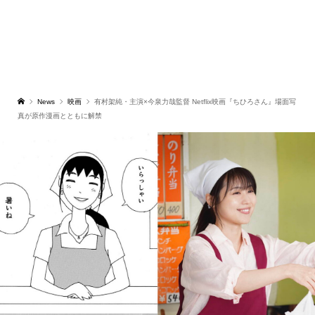
News
映画
有村架純・主演×今泉力哉監督 Netflix映画『ちひろさん』場面写
真が原作漫画とともに解禁