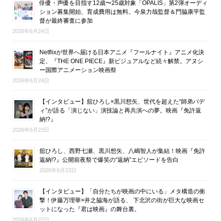
俳優・声優を目指す12歳〜25歳対象「OPALIS」第2弾オーディ
ション募集開始、育成費用は無料。今泉力哉監督＆門脇康平監
督が最終審査に参加
2026年6月24日
Netflixが世界へ届ける日本アニメ『フールナイト』アニメ化決
定、『THE ONE PIECE』新ビジュアルなど続々解禁。アヌシ
ー国際アニメーション映画祭
2026年6月24日
【インタビュー】舘ひろし×黒川想矢、世代を超えた“師弟バデ
ィ”が語る「演じない」演技論と再共演への夢。映画『免許返
納!?』
2026年6月23日
舘ひろし、西野七瀬、黒川想矢、八嶋智人が集結！映画『免許
返納!?』公開前夜祭で爆笑の“返納”エピソードを告白
2026年6月23日
【インタビュー】「自分たちが映画の中にいる」メタ構造の衝
撃！伊藤万理華×井之脇海が語る、 下北沢の街が巨大な映画セ
ットになった『君は映画』の舞台裏。
2026年6月22日