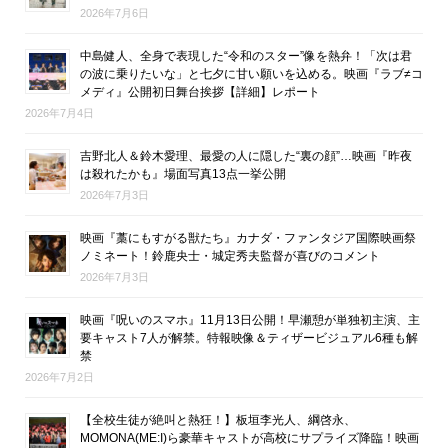
2026年7月6日
中島健人、全身で表現した“令和のスター”像を熱弁！「次は君
の波に乗りたいな」と七夕に甘い願いを込める。映画『ラブ≠コ
メディ』公開初日舞台挨拶【詳細】レポート
2026年7月4日
吉野北人＆鈴木愛理、最愛の人に隠した“裏の顔”…映画『昨夜
は殺れたかも』場面写真13点一挙公開
2026年7月3日
映画『藁にもすがる獣たち』カナダ・ファンタジア国際映画祭
ノミネート！鈴鹿央士・城定秀夫監督が喜びのコメント
2026年7月3日
映画『呪いのスマホ』11月13日公開！早瀬憩が単独初主演、主
要キャスト7人が解禁。特報映像＆ティザービジュアル6種も解
禁
2026年7月2日
【全校生徒が絶叫と熱狂！】板垣李光人、綱啓永、
MOMONA(ME:I)ら豪華キャストが高校にサプライズ降臨！映画