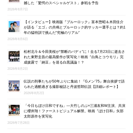
撼した「驚愕のスペシャルゲスト」参戦を予告
2026年8月7日
【インタビュー】映画版『ブルーロック』富本惣昭＆木田佳介
が語る「エゴ」の共鳴とブルーロック的サッカー選手とは？約1
年の猛特訓で挑んだ“究極のリアル”
2026年8月6日
松村北斗＆今田美桜が“禁断のバディ”に！去る7月23日に逝去さ
れた東野圭吾の最高傑作が実写化！映画『白鳥とコウモリ』完
成披露で「納豆」を巡る白黒議論！？
2026年8月2日
伝説の刑事たちが50年ぶりに集結！『Gメン’75』舞台挨拶で語
られた過酷過ぎる撮影秘話と丹波哲郎伝説【詳細レポート】
2026年8月2日
「今日もぼけ日和ですね」―大竹しのぶ×三浦友和W主演、共演
に櫻井翔！ファーストビジュアル解禁。映画『ぼけ日和』矢部
太郎原作を実写化
2026年7月28日