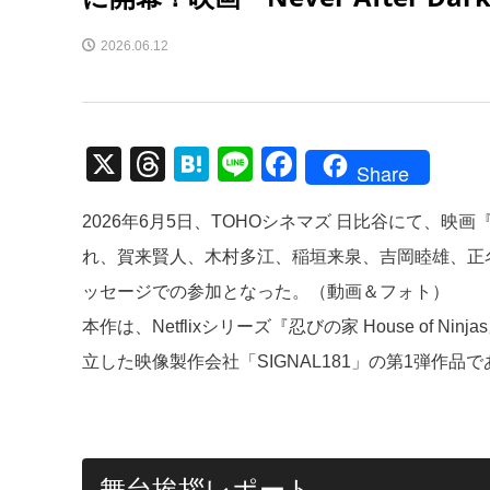
2026.06.12
X
T
H
Li
F
Share
hr
at
n
a
2026年6月5日、TOHOシネマズ 日比谷にて、映画『N
e
e
e
c
れ、賀来賢人、木村多江、稲垣来泉、吉岡睦雄、正
a
n
e
ッセージでの参加となった。（動画＆フォト）
d
a
b
本作は、Netflixシリーズ『忍びの家 House of
s
o
立した映像製作会社「SIGNAL181」の第1弾作品
o
k
舞台挨拶レポート