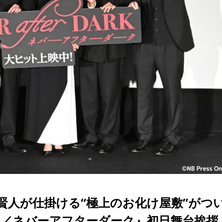
賢人が仕掛ける“極上のお化け屋敷”がつ
 Dark／ネバーアフターダーク』初日舞台挨拶