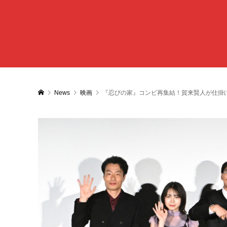
News
映画
『忍びの家』コンビ再集結！賀来賢人が仕掛ける“