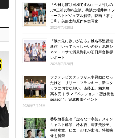
「今日もぼけ日和ですね」―大竹しの
ぶ×三浦友和W主演、共演に櫻井翔！フ
ァーストビジュアル解禁。映画『ぼけ
日和』矢部太郎原作を実写化
2026年7月28日
「涙の先に救いがある」椎名零監督最
新作『いってらっしゃいの花』池袋シ
ネマ・ロサで満員御礼の初日舞台挨拶
レポート
2026年7月28日
フジテレビスタッフが人事異動になっ
たけど…リリー・フランキー、新スタ
ッフに切実な願い。斎藤工、柏木悠、
高木完 ドラマ『ペンション・恋は桃色
season4』完成披露イベント
2026年7月26日
香取慎吾主演『虚ろな十字架』メイン
キャスト解禁。鈴木杏、蓮佛美沙子、
宇崎竜童、ピエール瀧が出演。特報映
像も解禁