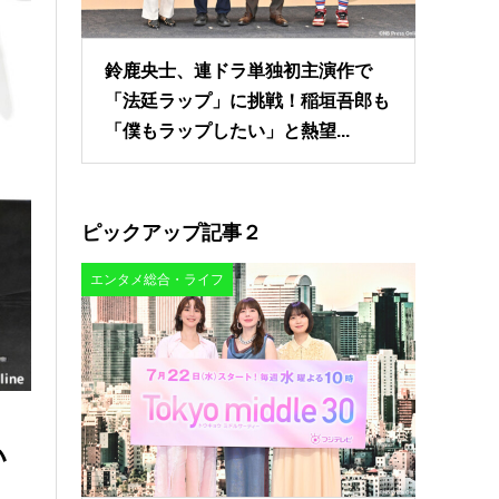
鈴鹿央士、連ドラ単独初主演作で
「法廷ラップ」に挑戦！稲垣吾郎も
「僕もラップしたい」と熱望...
ピックアップ記事２
エンタメ総合・ライフ
い