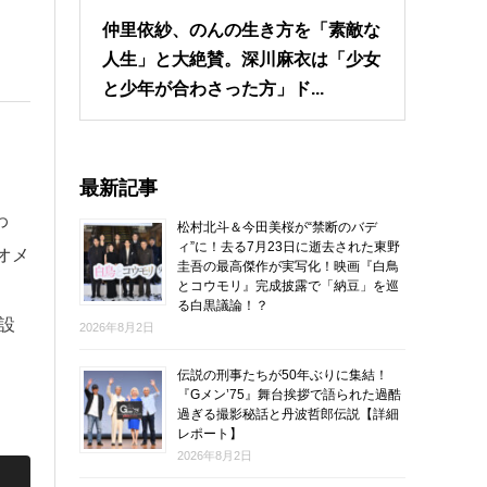
仲里依紗、のんの生き方を「素敵な
人生」と大絶賛。深川麻衣は「少女
と少年が合わさった方」ド...
最新記事
わ
松村北斗＆今田美桜が“禁断のバデ
ィ”に！去る7月23日に逝去された東野
オメ
圭吾の最高傑作が実写化！映画『白鳥
とコウモリ』完成披露で「納豆」を巡
る白黒議論！？
が設
2026年8月2日
伝説の刑事たちが50年ぶりに集結！
『Gメン’75』舞台挨拶で語られた過酷
過ぎる撮影秘話と丹波哲郎伝説【詳細
レポート】
2026年8月2日