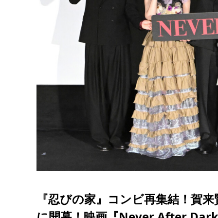
『忍びの家』コンビ再集結！賀来
に開幕！映画『Never After