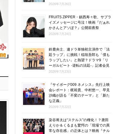
2026年7月26日
FRUITS ZIPPER・鎮西寿々歌、サプラ
イズメッセージに号泣！映画『だぁれ
かさんとアソぼ？』公開前夜祭
2026年7月24日
鈴鹿央士、連ドラ単独初主演作で「法
廷ラップ」に挑戦！稲垣吾郎も「僕も
ラップしたい」と熱望？ドラマ9「リ
ーガルビート -逆転の法廷-」記者会見
2026年7月23日
『サイボーグ009 ネメシス』先行上映
会レポート：梶裕貴、中村悠一、早見
沙織が語る「不変のテーマ」と「新た
な正義」
2026年7月22日
染谷将太は“ステルス”の権化！？唐田
えりか＆くるまも驚愕の「現場での異
常な存在感」の正体とは？映画『チル