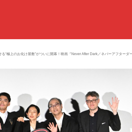
極上のお化け屋敷”がついに開幕！映画『Never After Dark／ネバーアフター