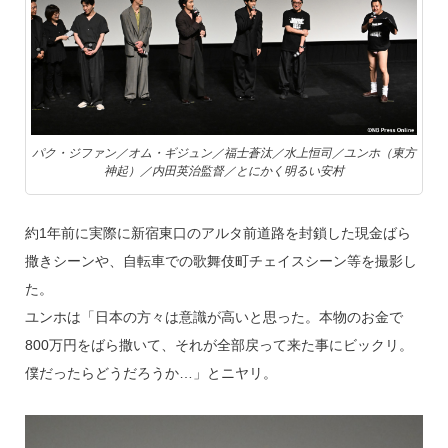
パク・ジファン／オム・ギジュン／福士蒼汰／水上恒司／ユンホ（東方
神起）／内田英治監督／とにかく明るい安村
約1年前に実際に新宿東口のアルタ前道路を封鎖した現金ばら
撒きシーンや、自転車での歌舞伎町チェイスシーン等を撮影し
た。
ユンホは「日本の方々は意識が高いと思った。本物のお金で
800万円をばら撒いて、それが全部戻って来た事にビックリ。
僕だったらどうだろうか…」とニヤリ。