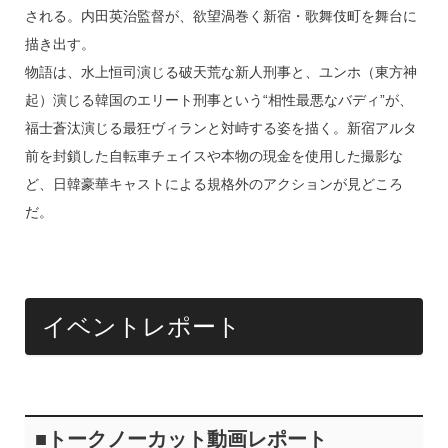
される。内田英治監督が、欲望渦巻く新宿・歌舞伎町を舞台に
描き出す。
物語は、水上恒司演じる破天荒な新人刑事と、ユンホ（東方神
起）演じる韓国のエリート刑事という“相性最悪なバディ”が、
福士蒼汰演じる最狂ヴィランと対峙する姿を描く。新宿アルタ
前を封鎖した自転車チェイスや本物の現金を使用した撮影な
ど、日韓豪華キャストによる規格外のアクションが見どころ
だ。
イベントレポート
■トークノーカット動画レポート