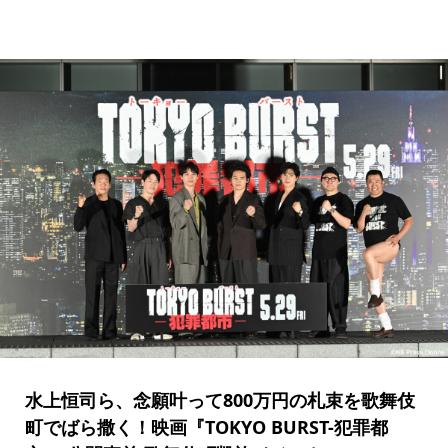
水上恒司ら、念願叶って800万円の札束を歌舞伎
町でばら撒く！映画『TOKYO BURST-犯罪都