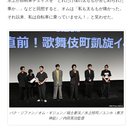
水上が自転車チェイスを「どれだけ僕の太ももが苦しめられた
事か…」などと回想すると、オムは「私も太ももが痛かった。
それ以来、私は自転車に乗っていません！」と笑わせた。
パク・ジファン／オム・ギジュン／福士蒼汰／水上恒司／ユンホ（東方
神起）／内田英治監督