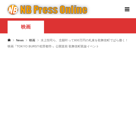
映画
News
映画
水上恒司ら、念願叶って800万円の札束を歌舞伎町でばら撒く！
映画『TOKYO BURST-犯罪都市-』公開直前 歌舞伎町凱旋イベント