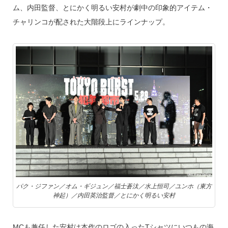
ム、内田監督、とにかく明るい安村が劇中の印象的アイテム・
チャリンコが配された大階段上にラインナップ。
パク・ジファン／オム・ギジュン／福士蒼汰／水上恒司／ユンホ（東方
神起）／内田英治監督／とにかく明るい安村
MCも兼任した安村は本作のロゴの入ったTシャツにいつもの海