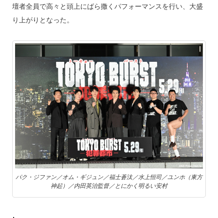
壇者全員で高々と頭上にばら撒くパフォーマンスを行い、大盛
り上がりとなった。
パク・ジファン／オム・ギジュン／福士蒼汰／水上恒司／ユンホ（東方
神起）／内田英治監督／とにかく明るい安村