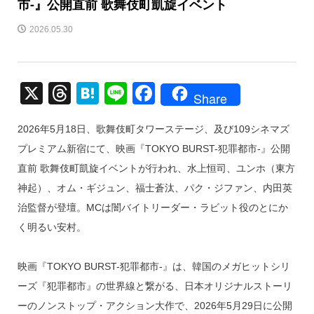
市-』公開直前 歌舞伎町凱旋イベント
2026.05.30
X
T
H
Li
F
Share
hr
at
n
a
2026年5月18日、歌舞伎町タワーステージ、及び109シネマズ
e
e
e
c
プレミアム新宿にて、映画『TOKYO BURST-犯罪都市-』公開
a
n
e
直前 歌舞伎町凱旋イベントが行われ、水上恒司、ユンホ（東方
d
a
b
神起）、オム・ギジュン、福士蒼汰、パク・ジファン、内田英
s
o
治監督が登壇。MCは闇バイトリーダー・ラビット役のとにか
o
く明るい安村。
k
映画『TOKYO BURST-犯罪都市-』は、韓国のメガヒットシリ
ーズ『犯罪都市』の世界線と繋がる、日本オリジナルストーリ
ーのノンストップ・アクション大作で、2026年5月29日に公開