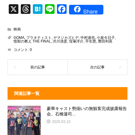
X
T
H
Li
F
Share
hr
at
n
a
e
e
e
c
映画
a
n
e
GOMA
,
プラネティスト
,
ヤマジカズヒデ
,
中村達也
,
小泉今日子
,
怪獣の教え THE FINAL
,
渋川清彦
,
窪塚洋介
,
芋生悠
,
豊田利晃
d
a
b
コメント:
0
s
o
o
k
関連記事一覧
豪華キャスト勢揃いの無観客完成披露報告
会。石橋蓮司...
2020.03.10