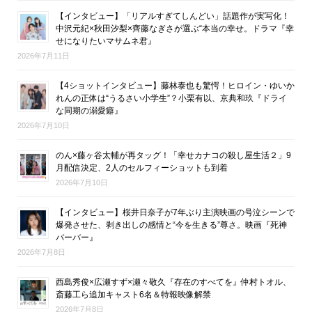
【インタビュー】「リアルすぎてしんどい」話題作が実写化！
中沢元紀×秋田汐梨×齊藤なぎさが選ぶ“本当の幸せ。ドラマ『幸
せになりたいマサムネ君』
2026年7月11日
【4ショットインタビュー】藤林泰也も驚愕！ヒロイン・ゆいか
れんの正体は“うるさい小学生”？小栗有以、京典和玖『ドライ
な同期の溺愛癖』
2026年7月10日
のん×藤ヶ谷太輔が再タッグ！「幸せカナコの殺し屋生活２」9
月配信決定、2人のセルフィーショットも到着
2026年7月10日
【インタビュー】桜井日奈子が7年ぶり主演映画の号泣シーンで
爆発させた、剥き出しの感情と“今を生きる”尊さ。映画『死神
バーバー』
2026年7月8日
西島秀俊×広瀬すず×瀬々敬久『存在のすべてを』仲村トオル、
斎藤工ら追加キャスト6名＆特報映像解禁
2026年7月8日