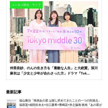
エンタメ総合・ライフ
仲里依紗、のんの生き方を「素敵な人生」と大絶賛。深川
麻衣は「少女と少年が合わさった方」ドラマ『Tok...
最新記事
福山雅治「映画あの星 は探し求めてきたことの一つの到達点」
福原遥×細田佳央太×出口夏希×豊嶋花×井之脇海 映画『あの星が