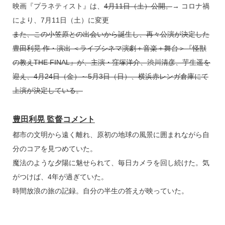
映画『プラネティスト』は、
4月11日（土）公開。
→ コロナ禍
により、7月11日（土）に変更
また、この小笠原との出会いから誕生し、再々公演が決定した
豊田利晃 作・演出 ＜ライブシネマ演劇＋音楽＋舞台＞『怪獣
の教えTHE FINAL』が、主演・窪塚洋介、渋川清彦、芋生遥を
迎え、4月24日（金）～5月3日（日）、横浜赤レンガ倉庫にて
上演が決定している。
豊田利晃 監督コメント
都市の文明から遠く離れ、原初の地球の風景に囲まれながら自
分のコアを見つめていた。
魔法のような夕陽に魅せられて、毎日カメラを回し続けた。気
がつけば、4年が過ぎていた。
時間放浪の旅の記録。自分の半生の答えが映っていた。