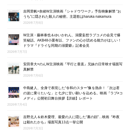
吉岡里帆×奈緒W主演映画『シャドウワーク』予告映像解禁 “お
うち”に隠された殺人の秘密。主題歌はharuka nakamura
2026年7月8日
W主演・藤林泰也＆ゆいかれん、溺愛妄想ラブコメの会見で爆
笑秘話。AKB48小栗有以、ファンの心が読める能力がほしい！
ドラマ『ドライな同期の溺愛癖』記者会見
2026年7月7日
安田章大×のんW主演映画『平行と垂直』兄妹の日常映す場面写
真解禁
2026年7月6日
中島健人、全身で表現した“令和のスター”像を熱弁！「次は君
の波に乗りたいな」と七夕に甘い願いを込める。映画『ラブ≠コ
メディ』公開初日舞台挨拶【詳細】レポート
2026年7月4日
吉野北人＆鈴木愛理、最愛の人に隠した“裏の顔”…映画『昨夜
は殺れたかも』場面写真13点一挙公開
2026年7月3日