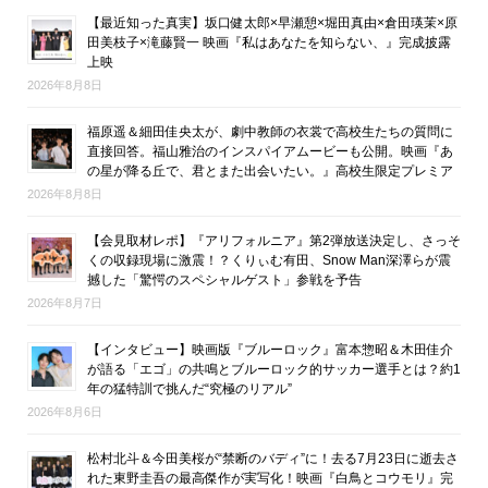
【最近知った真実】坂口健太郎×早瀬憩×堀田真由×倉田瑛茉×原
田美枝子×滝藤賢一 映画『私はあなたを知らない、』完成披露
上映
2026年8月8日
福原遥＆細田佳央太が、劇中教師の衣裳で高校生たちの質問に
直接回答。福山雅治のインスパイアムービーも公開。映画『あ
の星が降る丘で、君とまた出会いたい。』高校生限定プレミア
2026年8月8日
【会見取材レポ】『アリフォルニア』第2弾放送決定し、さっそ
くの収録現場に激震！？くりぃむ有田、Snow Man深澤らが震
撼した「驚愕のスペシャルゲスト」参戦を予告
2026年8月7日
【インタビュー】映画版『ブルーロック』富本惣昭＆木田佳介
が語る「エゴ」の共鳴とブルーロック的サッカー選手とは？約1
年の猛特訓で挑んだ“究極のリアル”
2026年8月6日
松村北斗＆今田美桜が“禁断のバディ”に！去る7月23日に逝去さ
れた東野圭吾の最高傑作が実写化！映画『白鳥とコウモリ』完