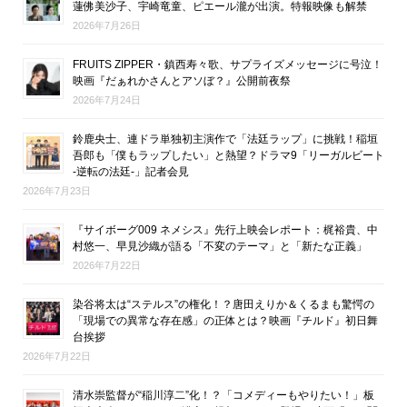
蓮佛美沙子、宇崎竜童、ピエール瀧が出演。特報映像も解禁
2026年7月26日
FRUITS ZIPPER・鎮西寿々歌、サプライズメッセージに号泣！
映画『だぁれかさんとアソぼ？』公開前夜祭
2026年7月24日
鈴鹿央士、連ドラ単独初主演作で「法廷ラップ」に挑戦！稲垣
吾郎も「僕もラップしたい」と熱望？ドラマ9「リーガルビート
-逆転の法廷-」記者会見
2026年7月23日
『サイボーグ009 ネメシス』先行上映会レポート：梶裕貴、中
村悠一、早見沙織が語る「不変のテーマ」と「新たな正義」
2026年7月22日
染谷将太は“ステルス”の権化！？唐田えりか＆くるまも驚愕の
「現場での異常な存在感」の正体とは？映画『チルド』初日舞
台挨拶
2026年7月22日
清水崇監督が“稲川淳二”化！？「コメディーもやりたい！」板