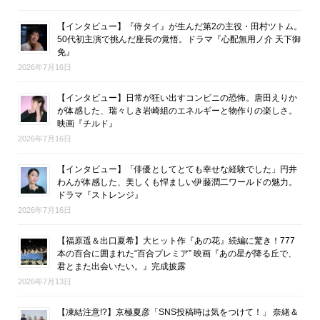
【インタビュー】『侍タイ』が生んだ第2の主役・田村ツトム。
50代初主演で挑んだ座長の覚悟。ドラマ『心配無用ノ介 天下御
免』
2026年7月16日
【インタビュー】日常が狂い出すコンビニの恐怖。唐田えりか
が体感した、瑞々しき岩崎組のエネルギーと物作りの楽しさ。
映画『チルド』
2026年7月16日
【インタビュー】「俳優としてとても幸せな経験でした」円井
わんが体感した、美しくも悍ましい伊藤潤二ワールドの魅力。
ドラマ『ストレンジ』
2026年7月16日
【福原遥＆出口夏希】大ヒット作『あの花』続編に驚き！777
本の百合に囲まれた“百合プレミア” 映画『あの星が降る丘で、
君とまた出会いたい。』完成披露
2026年7月13日
【凍結注意!?】京極夏彦「SNS投稿時は気をつけて！」 奈緒＆