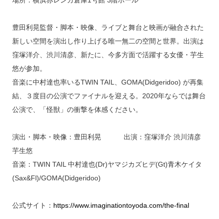
豊田利晃監督・脚本・映像、ライブと舞台と映画が融合された
新しい空間を演出し作り上げる唯一無二の空間と世界。出演は
窪塚洋介、渋川清彦、新たに、今多方面で活躍する女優・芋生
悠が参加。
音楽に中村達也率いるTWIN TAIL、GOMA(Didgeridoo) が再集
結、３度目の公演でファイナルを迎える。2020年ならでは舞台
公演で、「怪獣」の衝撃を体感ください。
演出・脚本・映像：豊田利晃 出演：窪塚洋介 渋川清彦
芋生悠
音楽：TWIN TAIL 中村達也(Dr)ヤマジカズヒデ(Gt)青木ケイタ
(Sax&Fl)/GOMA(Didgeridoo)
公式サイト：
https://www.imaginationtoyoda.com/the-final