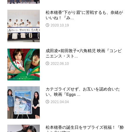
松本穂香“下がり眉”に苦戦するも、奈緒が
いいね！『み...
2020.10.19
成田凌×前田敦子×六角精児 映画『コンビ
ニエンス・スト...
2022.06.10
カテゴライズせず、お互いを認め合いた
い。映画『Eggs ...
2021.04.04
松本穂香の誕生日をサプライズ祝福！『酔