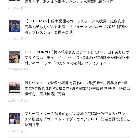
降る丘で、君とまた出会いたい。』公開御礼舞台挨拶
2026年8月9日
【BLUE MAN】鈴木愛理のコラボステージも披露。近藤真彦、
高島礼子らもゲスト出演！『ブルーマングループ 2026 新宿公
演』プレスショー＆囲み会見
2026年8月9日
ILLIT・YUNAH「橋本環奈さんとデートしたい♪」山下美月にサ
プライズも！チェ・ジョンヒョプ×勝地涼×加納愛子×桜田通×東
村アキコ ドラマ『バカンスの法則』プレミアイベント
2026年8月9日
難しいテーマで映像化困難と言われ、構想18年。西島秀俊×黒
木華×宮藤官九郎×柴咲コウ×片岡鶴太郎×中島哲也 映画『時には
懺悔を』完成披露試写会
2026年8月8日
ブルース・リーの精神が息づく現場？門脇麦×竹中直人×ワン・
チイ監督が『ゴースト・オブ・ウエノ』FCCJ記者会見で語った
映画哲学
2026年8月8日