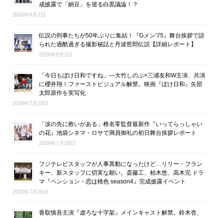
成披露で「納豆」を巡る白黒議論！？
2026年8月2日
伝説の刑事たちが50年ぶりに集結！『Gメン’75』舞台挨拶で語
られた過酷過ぎる撮影秘話と丹波哲郎伝説【詳細レポート】
2026年8月2日
「今日もぼけ日和ですね」―大竹しのぶ×三浦友和W主演、共演
に櫻井翔！ファーストビジュアル解禁。映画『ぼけ日和』矢部
太郎原作を実写化
2026年7月28日
「涙の先に救いがある」椎名零監督最新作『いってらっしゃい
の花』池袋シネマ・ロサで満員御礼の初日舞台挨拶レポート
2026年7月28日
フジテレビスタッフが人事異動になったけど…リリー・フラン
キー、新スタッフに切実な願い。斎藤工、柏木悠、高木完 ドラ
マ『ペンション・恋は桃色 season4』完成披露イベント
2026年7月26日
香取慎吾主演『虚ろな十字架』メインキャスト解禁。鈴木杏、