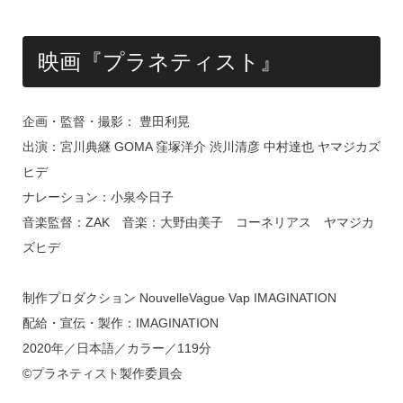
映画『プラネティスト』
企画・監督・撮影： 豊田利晃
出演：宮川典継 GOMA 窪塚洋介 渋川清彦 中村達也 ヤマジカズ
ヒデ
ナレーション：小泉今日子
音楽監督：ZAK 音楽：大野由美子 コーネリアス ヤマジカ
ズヒデ
制作プロダクション NouvelleVague Vap IMAGINATION
配給・宣伝・製作：IMAGINATION
2020年／日本語／カラー／119分
©プラネティスト製作委員会