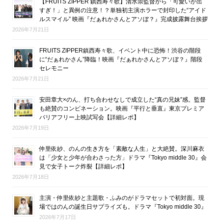
【FRUITS ZIPPER 鎮西寿々歌】清水崇監督から「可愛いが出
すぎ！」と異例の注意！？単独初主演ホラーで封印した“アイド
ルスマイル” 映画『だぁれかさんとアソぼ？』完成披露舞台挨拶
2026年7月21日
FRUITS ZIPPER鎮西寿々歌、イベント中に恐怖！渋谷の階段
に“だぁれかさん”降臨！映画『だぁれかさんとアソぼ？』階段
セレモニー
2026年7月21日
安田章大×のん、打ち合わせなしで成立した“真の兄妹”感。監督
も絶賛のコンビネーション。映画『平行と垂直』東京プレミア
バリアフリー上映試写会【詳細レポ】
2026年7月19日
仲里依紗、のんの生き方を「素敵な人生」と大絶賛。深川麻衣
は「少女と少年が合わさった方」ドラマ『Tokyo middle 30』会
見で女子トーク炸裂【詳細レポ】
2026年7月18日
主演・仲里依紗と主題歌・ふみのがドラマセットで初対面。現
場ではのんの誕生日サプライズも。ドラマ『Tokyo middle 30』
2026年7月17日