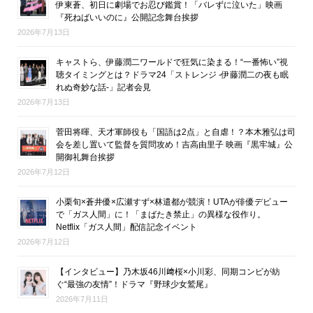
伊東蒼、初日に劇場でお忍び鑑賞！「バレずに泣いた」映画
『死ねばいいのに』公開記念舞台挨拶
2026年7月13日
キャストら、伊藤潤二ワールドで狂気に染まる！“一番怖い”視
聴タイミングとは？ドラマ24「ストレンジ -伊藤潤二の夜も眠
れぬ奇妙な話-」記者会見
2026年7月13日
菅田将暉、天才軍師役も「国語は2点」と自虐！？本木雅弘は司
会を差し置いて監督を質問攻め！吉高由里子 映画『黒牢城』公
開御礼舞台挨拶
2026年7月12日
小栗旬×蒼井優×広瀬すず×林遣都が競演！UTAが俳優デビュー
で「ガス人間」に！「まばたき禁止」の異様な役作り。
Netflix「ガス人間」配信記念イベント
2026年7月12日
【インタビュー】乃木坂46川﨑桜×小川彩、同期コンビが紡
ぐ“最強の友情”！ドラマ『野球少女鷲尾』
2026年7月11日