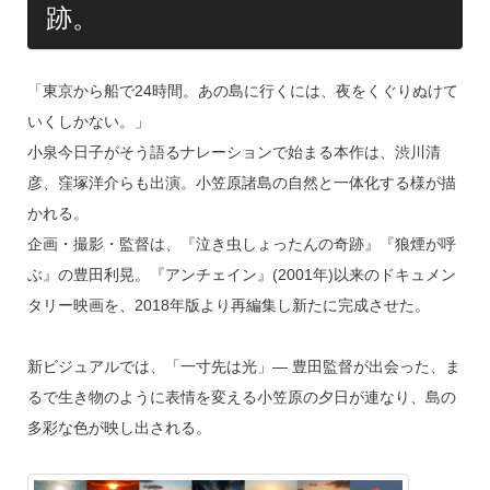
跡。
「東京から船で24時間。あの島に行くには、夜をくぐりぬけて
いくしかない。」
小泉今日子がそう語るナレーションで始まる本作は、渋川清
彦、窪塚洋介らも出演。小笠原諸島の自然と一体化する様が描
かれる。
企画・撮影・監督は、『泣き虫しょったんの奇跡』『狼煙が呼
ぶ』の豊田利晃。『アンチェイン』(2001年)以来のドキュメン
タリー映画を、2018年版より再編集し新たに完成させた。
新ビジュアルでは、「一寸先は光」— 豊田監督が出会った、ま
るで生き物のように表情を変える小笠原の夕日が連なり、島の
多彩な色が映し出される。