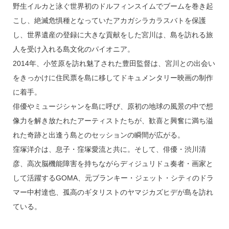
野生イルカと泳ぐ世界初のドルフィンスイムでブームを巻き起
こし、絶滅危惧種となっていたアカガシラカラスバトを保護
し、世界遺産の登録に大きな貢献をした宮川は、島を訪れる旅
人を受け入れる島文化のパイオニア。
2014年、小笠原を訪れ魅了された豊田監督は、宮川との出会い
をきっかけに住民票を島に移してドキュメンタリー映画の制作
に着手。
俳優やミュージシャンを島に呼び、原初の地球の風景の中で想
像力を解き放たれたアーティストたちが、歓喜と興奮に満ち溢
れた奇跡と出逢う島とのセッションの瞬間が広がる。
窪塚洋介は、息子・窪塚愛流と共に。そして、俳優・渋川清
彦、高次脳機能障害を持ちながらディジュリドュ奏者・画家と
して活躍するGOMA、元ブランキー・ジェット・シティのドラ
マー中村達也、孤高のギタリストのヤマジカズヒデが島を訪れ
ている。