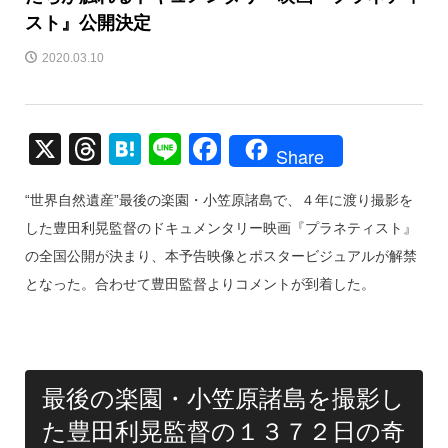
スト』公開決定
2020.03.10
X
T
H
Li
F
Share
hr
at
n
a
“世界自然遺産”最後の楽園・小笠原諸島で、４年に渡り撮影を
e
e
e
c
した豊田利晃監督のドキュメンタリー映画『プラネティスト』
a
n
e
の全国公開が決まり、本予告映像とポスタービジュアルが解禁
d
a
b
となった。合わせて豊田監督よりコメントが到着した。
s
o
o
k
最後の楽園・小笠原諸島を撮影し
た豊田利晃監督の１３７２日の奇