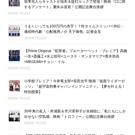
垣李光人らキャストが浴衣＆提灯ルックで登場！映画『口に関
するアンケート』夏休み直前！公開記念舞台挨拶
2026年7月22日
うまくいっても100万円の赤字！？侍タイムスリッパー外伝・
連続時代劇「心配無用ノ介 天下御免」記者会見
2026年7月22日
【Prime Original『犯罪者』ブルーカーペット・プレミア】高橋
一生×斎藤工×水上恒司×ユースケ・サンタマリア×青木崇高
×MEGUMI×チョン・イル
2026年7月22日
小学校プレミア！今井竜太郎×長田光平 映画『仮面ライダーゼ
ッツ』『超宇宙刑事ギャバンインフィニティ』【夢を叶える！
特別授業】
2026年7月21日
30年来の友人・井浦新＆市川実和子が夫婦役に「私たちにしか
出せない空気感」映画『トロフィー』公開記念舞台挨拶
2026年7月21日