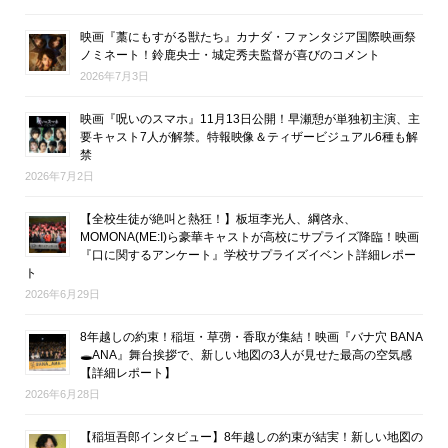
映画『藁にもすがる獣たち』カナダ・ファンタジア国際映画祭
ノミネート！鈴鹿央士・城定秀夫監督が喜びのコメント
2026年7月3日
映画『呪いのスマホ』11月13日公開！早瀬憩が単独初主演、主
要キャスト7人が解禁。特報映像＆ティザービジュアル6種も解
禁
2026年7月2日
【全校生徒が絶叫と熱狂！】板垣李光人、綱啓永、
MOMONA(ME:I)ら豪華キャストが高校にサプライズ降臨！映画
『口に関するアンケート』学校サプライズイベント詳細レポー
ト
2026年6月29日
8年越しの約束！稲垣・草彅・香取が集結！映画『バナ穴 BANA
🕳ANA』舞台挨拶で、新しい地図の3人が見せた最高の空気感
【詳細レポート】
2026年6月28日
【稲垣吾郎インタビュー】8年越しの約束が結実！新しい地図の