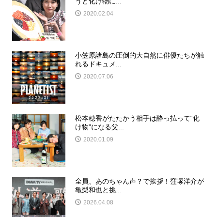
うと化け物に...
2020.02.04
小笠原諸島の圧倒的大自然に俳優たちが触
れるドキュメ...
2020.07.06
松本穂香がたたかう相手は酔っ払って“化
け物”になる父...
2020.01.09
全員、あのちゃん声？で挨拶！窪塚洋介が
亀梨和也と挑...
2026.04.08