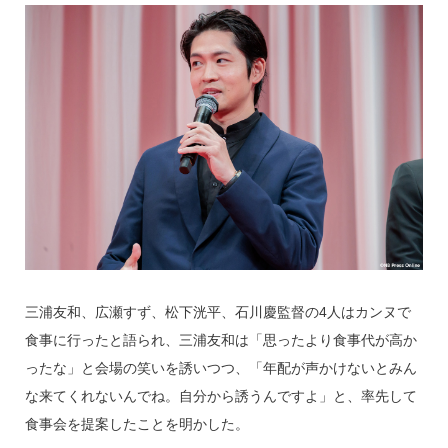
三浦友和、広瀬すず、松下洸平、石川慶監督の4人はカンヌで
食事に行ったと語られ、三浦友和は「思ったより食事代が高か
ったな」と会場の笑いを誘いつつ、「年配が声かけないとみん
な来てくれないんでね。自分から誘うんですよ」と、率先して
食事会を提案したことを明かした。