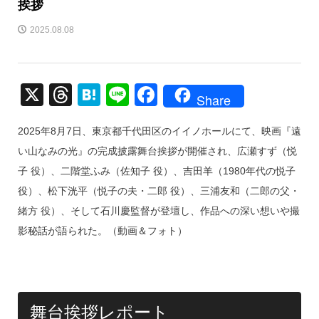
挨拶
2025.08.08
X
T
H
Li
F
Share
hr
at
n
a
2025年8月7日、東京都千代田区のイイノホールにて、映画『遠
e
e
e
c
い山なみの光』の完成披露舞台挨拶が開催され、広瀬すず（悦
a
n
e
子 役）、二階堂ふみ（佐知子 役）、吉田羊（1980年代の悦子
d
a
b
役）、松下洸平（悦子の夫・二郎 役）、三浦友和（二郎の父・
s
o
緒方 役）、そして石川慶監督が登壇し、作品への深い想いや撮
o
影秘話が語られた。（動画＆フォト）
k
舞台挨拶レポート