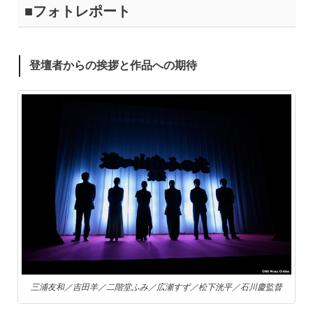
■フォトレポート
登壇者からの挨拶と作品への期待
三浦友和／吉田羊／二階堂ふみ／広瀬すず／松下洸平／石川慶監督