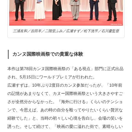
三浦友和／吉田羊／二階堂ふみ／広瀬すず／松下洸平／石川慶監督
カンヌ国際映画祭での貴重な体験
本作は第78回カンヌ国際映画祭の「ある視点」部門に正式出品
され、5月15日にワールドプレミアが行われた。
広瀬すずは、10年ぶり2度目のカンヌ参加だったが、「10年前
の記憶があまりなくて、カヌー国際映画祭という大きさやすご
さが全然分からなかった。『海外に行ける』くらいのテンショ
ンで、今思えば、あの時の自分を殴ってやりたいくらい贅沢な
経験でした」と、当時の初々しい心境を告白し、会場の笑いを
誘った。そして続けて、「映画の愛に溢れた街で、素晴らしい