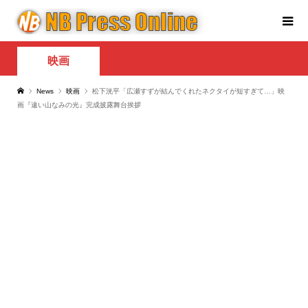
映画
News
映画
松下洸平「広瀬すずが結んでくれたネクタイが短すぎて…」映
画『遠い山なみの光』完成披露舞台挨拶