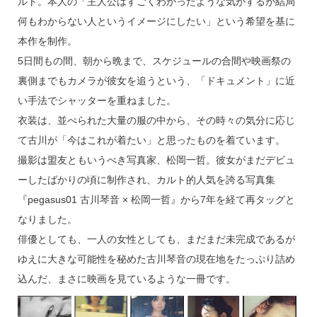
ルト。本人の「主人公はすごくわかったような気がするが結局
何もわからない人というイメージにしたい」という希望を基に
本作を制作。
5日間もの間、朝から晩まで、スケジュールの合間や映画祭の
裏側までもカメラが彼女を追うという、「ドキュメント」に近
い手法でシャッターを重ねました。
衣装は、並べられた大量の服の中から、その時々の気分に応じ
て古川が「今はこれが着たい」と思ったものを着ています。
撮影は盟友ともいうべき写真家、松岡一哲。彼女がまだデビュ
ーしたばかりの頃に制作され、カルト的人気を誇る写真集
『pegasus01 古川琴音 × 松岡一哲』から7年を経て再タッグと
なりました。
俳優としても、一人の女性としても、まだまだ未完成であるが
ゆえに大きな可能性を秘めた古川琴音の現在地をたっぷり詰め
込んだ、まさに映画を見ているような一冊です。