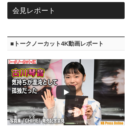
k
会見レポート
■トークノーカット4K動画レポート