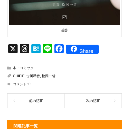
書影
X
T
H
Li
F
Share
hr
at
n
a
e
e
e
c
本・コミック
a
n
e
CHIPIE
,
古川琴音
,
松岡一哲
d
a
b
コメント:
0
s
o
o
k
関連記事一覧