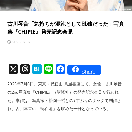
古川琴音「気持ちが混沌として孤独だった」写真
集『CHIPIE』発売記念会見
2025.07.07
X
T
H
Li
F
Share
hr
at
n
a
2025年7月6日、東京・代官山 蔦屋書店にて、女優・古川琴音
e
e
e
c
の2nd写真集『CHIPIE』（講談社）の発売記念会見が行われ
a
n
e
た。本作は、写真家・松岡一哲との7年ぶりのタッグで制作さ
d
a
b
れ、古川琴音の「現在地」を収めた一冊となっている。
s
o
o