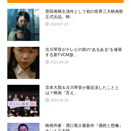
菅田将暉主演作として初の世界三大映画祭
正式出品。映...
2024.07.23
古川琴音がテレビの前の“あるある”を連発
する新TVCM放...
2021.04.29
京本大我＆古川琴音が最近涙したことと
は？映画『言え...
2024.06.29
映画作家・濱口竜介最新作『偶然と想像』
ナント三大陸...