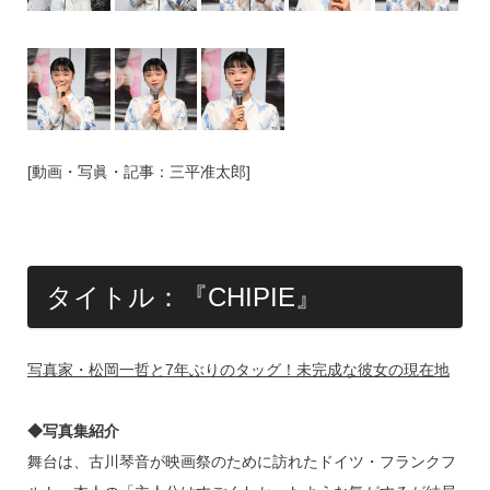
[動画・写眞・記事：三平准太郎]
タイトル：『CHIPIE』
写真家・松岡一哲と7年ぶりのタッグ！未完成な彼女の現在地
◆写真集紹介
舞台は、古川琴音が映画祭のために訪れたドイツ・フランクフ