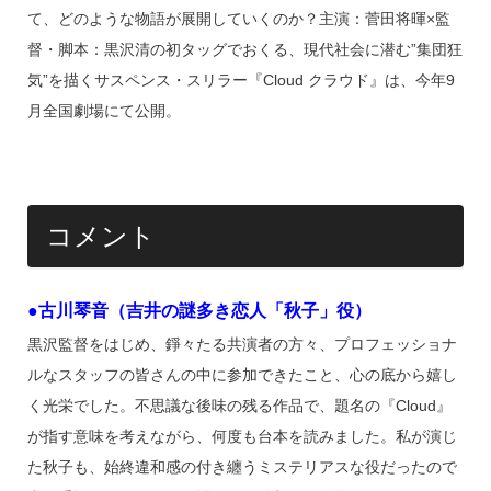
て、どのような物語が展開していくのか？主演：菅田将暉×監
督・脚本：黒沢清の初タッグでおくる、現代社会に潜む”集団狂
気”を描くサスペンス・スリラー『Cloud クラウド』は、今年9
月全国劇場にて公開。
コメント
●古川琴音（吉井の謎多き恋人「秋子」役）
黒沢監督をはじめ、錚々たる共演者の方々、プロフェッショナ
ルなスタッフの皆さんの中に参加できたこと、心の底から嬉し
く光栄でした。不思議な後味の残る作品で、題名の『Cloud』
が指す意味を考えながら、何度も台本を読みました。私が演じ
た秋子も、始終違和感の付き纏うミステリアスな役だったので