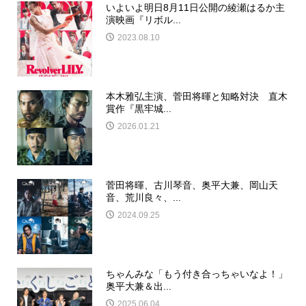
いよいよ明日8月11日公開の綾瀬はるか主
演映画『リボル...
2023.08.10
本木雅弘主演、菅田将暉と知略対決 直木
賞作『黒牢城...
2026.01.21
菅田将暉、古川琴音、奥平大兼、岡山天
音、荒川良々、...
2024.09.25
ちゃんみな「もう付き合っちゃいなよ！」
奥平大兼＆出...
2025.06.04