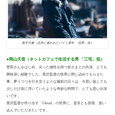
奥平大兼（吉井に雇われたバイト青年 「佐野」役）
●岡山天音（ネットカフェで生活する男 「三宅」役）
菅田さんをはじめ、尖った個性を持つ皆さまとの共演、とても
興味深い経験でした。黒沢監督の世界に閉じ込めてもらえた
事、夢うつつを行き交うような撮影の日々は、今思い返しても
少しだけ宙に浮いていたような奇妙な時間で、とても思い出深
いです。
黒沢監督が作り出す「Cloud」の世界に、是非とも皆様、迷い
込んでいただきたいです。