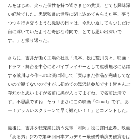
んをはじめ、尖った個性を持つ皆さまとの共演、とても興味深
い経験でした。黒沢監督の世界に閉じ込めてもらえた事、夢う
つつを行き交うような撮影の日々は、今思い返しても少しだけ
宙に浮いていたような奇妙な時間で、とても思い出深いで
す。」と振り返った。
さらに、吉井が働く工場の社長「滝本」役に荒川良々。映画・
ドラマ・舞台を中心に名バイプレイヤーとして縦横無尽に活躍
する荒川は今作への出演に関して「実はまだ作品が完成してな
いので観てないのですが…初めての黒沢組参加です！皆さんご
存知かと思いますが名前に黒が入ってますね。で名前は清で
す。不思議ですね…そう！まさにこの映画『Cloud』です。あ
ー！デッカいスクリーンで早く観たい！！」とコメントした。
最後に、吉井を転売業に誘う先輩「村岡」役に窪田正孝。映画
『ある男』(22)で第46回日本アカデミー最優秀助演男優賞をは