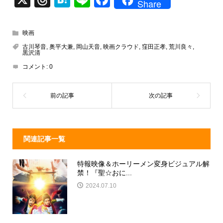
Share
hr
at
n
a
e
e
e
c
映画
a
n
e
古川琴音
,
奥平大兼
,
岡山天音
,
映画クラウド
,
窪田正孝
,
荒川良々
,
黒沢清
d
a
b
コメント:
0
s
o
o
k
関連記事一覧
特報映像＆ホーリーメン変身ビジュアル解
禁！『聖☆おに...
2024.07.10