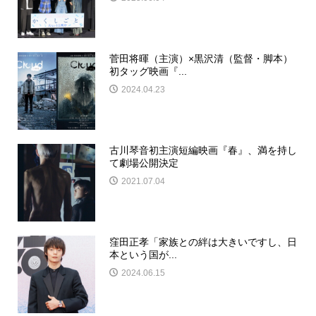
菅田将暉（主演）×黒沢清（監督・脚本）
初タッグ映画『...
2024.04.23
古川琴音初主演短編映画『春』、満を持し
て劇場公開決定
2021.07.04
窪田正孝「家族との絆は大きいですし、日
本という国が...
2024.06.15