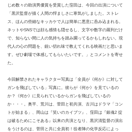
じめ数々の助演男優賞を受賞した窪田は、今回の出演について
「黒沢監督が描く人間の悍ましさに寒気がしました。ストレ
ス、ほんの些細なキッカケで人は簡単に悪意に呑み込まれる。
ネットやSNSでは顔も感情も隠せるし、文字や数字の羅列だけ
で、知らない間に人の気持ちを踏み躙ってるかもしれない。現
代人の心の問題を、鋭い切れ味で教えてくれる映画だと思いま
す。ぜひ劇場で体感してもらいたいです。」とコメントを寄せ
た。
今回解禁されたキャラクター写真は「全員が《何か》に対して
ガンを飛ばしている」写真に。彼らが《何か》を見ているの
か？《何か》に見られているからガンを飛ばしているの
か・・・。奥平、荒川は、菅田と初共演、古川はドラマ「コン
トが始まる」、岡山は『笑いのカイブツ』、窪田は『銀魂2 掟
は破るためにこそある』以来の共演となり、黒沢清監督の演出
をうけるのは、菅田と共に全員初！役者陣の化学反応によっ