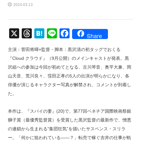
2024.03.13
X
T
H
Li
F
Share
hr
at
n
a
主演：菅田将暉×監督・脚本：黒沢清の初タッグでおくる
e
e
e
c
『Cloud クラウド』（9月公開）のメインキャストが発表。黒
a
n
e
沢組への参加は今回が初めてとなる、古川琴音、奥平大兼、岡
d
a
b
山天音、荒川良々、窪田正孝の5人の出演が明らかになり、各
s
o
俳優が演じるキャラクター写真が解禁され、コメントが到着し
o
た。
k
本作は、『スパイの妻』(20)で、第77回ベネチア国際映画祭銀
獅子賞（最優秀監督賞）を受賞した黒沢監督の最新作で、憎悪
の連鎖から生まれる“集団狂気”を描いたサスペンス・スリラ
ー。「何かに狙われている――？」転売で稼ぐ吉井の仕事が軌