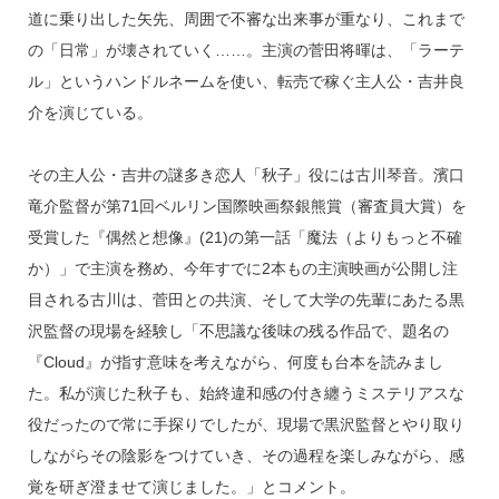
道に乗り出した矢先、周囲で不審な出来事が重なり、これまで
の「日常」が壊されていく……。主演の菅田将暉は、「ラーテ
ル」というハンドルネームを使い、転売で稼ぐ主人公・吉井良
介を演じている。
その主人公・吉井の謎多き恋人「秋子」役には古川琴音。濱口
竜介監督が第71回ベルリン国際映画祭銀熊賞（審査員大賞）を
受賞した『偶然と想像』(21)の第一話「魔法（よりもっと不確
か）」で主演を務め、今年すでに2本もの主演映画が公開し注
目される古川は、菅田との共演、そして大学の先輩にあたる黒
沢監督の現場を経験し「不思議な後味の残る作品で、題名の
『Cloud』が指す意味を考えながら、何度も台本を読みまし
た。私が演じた秋子も、始終違和感の付き纏うミステリアスな
役だったので常に手探りでしたが、現場で黒沢監督とやり取り
しながらその陰影をつけていき、その過程を楽しみながら、感
覚を研ぎ澄ませて演じました。」とコメント。