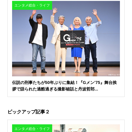
エンタメ総合・ライフ
伝説の刑事たちが50年ぶりに集結！『Gメン’75』舞台挨
拶で語られた過酷過ぎる撮影秘話と丹波哲郎...
ピックアップ記事２
エンタメ総合・ライフ