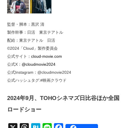
監督・脚本：黒沢 清
製作幹事：日活 東京テアトル
配給：東京テアトル 日活
©2024「Cloud」製作委員会
公式サイト：
cloud-movie.com
公式X：
@cloudmovie2024
公式Instagram：@cloudmovie2024
公式ハッシュタグ:#映画クラウド
2024年9月、TOHOシネマズ日比谷ほか全国
ロードショー
X
T
H
Li
F