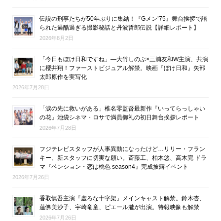
伝説の刑事たちが50年ぶりに集結！『Gメン’75』舞台挨拶で語
られた過酷過ぎる撮影秘話と丹波哲郎伝説【詳細レポート】
2026年8月2日
「今日もぼけ日和ですね」―大竹しのぶ×三浦友和W主演、共演
に櫻井翔！ファーストビジュアル解禁。映画『ぼけ日和』矢部
太郎原作を実写化
2026年7月28日
「涙の先に救いがある」椎名零監督最新作『いってらっしゃい
の花』池袋シネマ・ロサで満員御礼の初日舞台挨拶レポート
2026年7月28日
フジテレビスタッフが人事異動になったけど…リリー・フラン
キー、新スタッフに切実な願い。斎藤工、柏木悠、高木完 ドラ
マ『ペンション・恋は桃色 season4』完成披露イベント
2026年7月26日
香取慎吾主演『虚ろな十字架』メインキャスト解禁。鈴木杏、
蓮佛美沙子、宇崎竜童、ピエール瀧が出演。特報映像も解禁
2026年7月26日