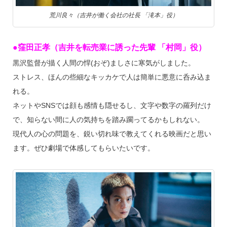
荒川良々（吉井が働く会社の社長 「滝本」役）
●窪田正孝（吉井を転売業に誘った先輩 「村岡」役）
黒沢監督が描く人間の悍(おぞ)ましさに寒気がしました。
ストレス、ほんの些細なキッカケで人は簡単に悪意に呑み込ま
れる。
ネットやSNSでは顔も感情も隠せるし、文字や数字の羅列だけ
で、知らない間に人の気持ちを踏み躙ってるかもしれない。
現代人の心の問題を、鋭い切れ味で教えてくれる映画だと思い
ます。ぜひ劇場で体感してもらいたいです。