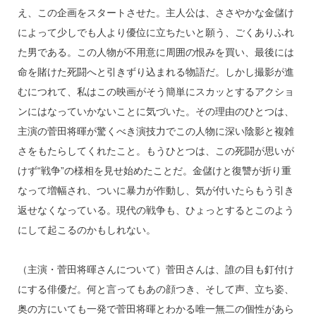
え、この企画をスタートさせた。主人公は、ささやかな金儲け
によって少しでも人より優位に立ちたいと願う、ごくありふれ
た男である。この人物が不用意に周囲の恨みを買い、最後には
命を賭けた死闘へと引きずり込まれる物語だ。しかし撮影が進
むにつれて、私はこの映画がそう簡単にスカッとするアクショ
ンにはなっていかないことに気づいた。その理由のひとつは、
主演の菅田将暉が驚くべき演技力でこの人物に深い陰影と複雑
さをもたらしてくれたこと。もうひとつは、この死闘が思いが
けず“戦争”の様相を見せ始めたことだ。金儲けと復讐が折り重
なって増幅され、ついに暴力が作動し、気が付いたらもう引き
返せなくなっている。現代の戦争も、ひょっとするとこのよう
にして起こるのかもしれない。
（主演・菅田将暉さんについて）菅田さんは、誰の目も釘付け
にする俳優だ。何と言ってもあの顔つき、そして声、立ち姿、
奥の方にいても一発で菅田将暉とわかる唯一無二の個性があら