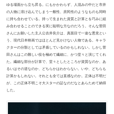
ゆる場面から立ち昇る。にもかかわらず、人混みの中だと市井
の人物に溶け込んでしまう一般性、庶民性のようなものも同時
に持ち合わせている。持って生まれた資質と計算とを巧みに組
み合わせることのできる実に聡明な方なのだろう。そんな菅田
さんにお願いした主人公吉井良介は、真面目で一途な悪党とい
う、現代日本映画ではほとんど見かけない人物である。キャラ
クターの分類としては矛盾しているのかもしれない。しかし菅
田さんはこの難しい役を極めて繊細に、かつ堂々と演じてくれ
た。繊細な部分が計算で、堂々としたところが資質なのか、あ
るいはその逆なのか、どちらかはわからない。いや、どちらも
計算かもしれない。それとも全ては直感なのか。正体は不明だ
が、この正体不明こそ大スターの証なのだなとあらためて納得
した。