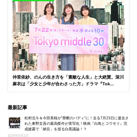
仲里依紗、のんの生き方を「素敵な人生」と大絶賛。深川
麻衣は「少女と少年が合わさった方」ドラマ『Tok...
最新記事
松村北斗＆今田美桜が“禁断のバディ”に！去る7月23日に逝去さ
れた東野圭吾の最高傑作が実写化！映画『白鳥とコウモリ』完
成披露で「納豆」を巡る白黒議論！？
2026年8月2日