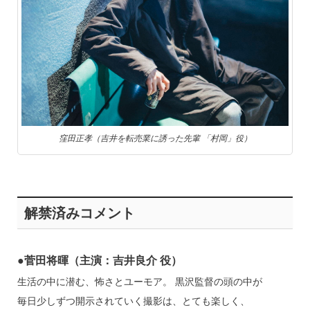
窪田正孝（吉井を転売業に誘った先輩 「村岡」役）
解禁済みコメント
●菅田将暉（主演：吉井良介 役）
生活の中に潜む、怖さとユーモア。 黒沢監督の頭の中が
毎日少しずつ開示されていく撮影は、とても楽しく、