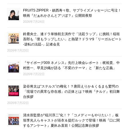
FRUITS ZIPPER・鎮西寿々歌、サプライズメッセージに号泣！
映画『だぁれかさんとアソぼ？』公開前夜祭
2026年7月24日
鈴鹿央士、連ドラ単独初主演作で「法廷ラップ」に挑戦！稲垣
吾郎も「僕もラップしたい」と熱望？ドラマ9「リーガルビート
-逆転の法廷-」記者会見
2026年7月23日
『サイボーグ009 ネメシス』先行上映会レポート：梶裕貴、中
村悠一、早見沙織が語る「不変のテーマ」と「新たな正義」
2026年7月22日
染谷将太は“ステルス”の権化！？唐田えりか＆くるまも驚愕の
「現場での異常な存在感」の正体とは？映画『チルド』初日舞
台挨拶
2026年7月22日
清水崇監督が“稲川淳二”化！？「コメディーもやりたい！」板
垣李光人らキャストが浴衣＆提灯ルックで登場！映画『口に関
するアンケート』夏休み直前！公開記念舞台挨拶