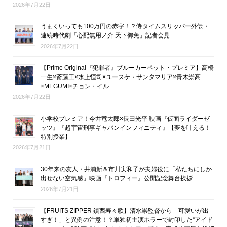
2026年7月22日
うまくいっても100万円の赤字！？侍タイムスリッパー外伝・
連続時代劇「心配無用ノ介 天下御免」記者会見
2026年7月22日
【Prime Original『犯罪者』ブルーカーペット・プレミア】高橋
一生×斎藤工×水上恒司×ユースケ・サンタマリア×青木崇高
×MEGUMI×チョン・イル
2026年7月22日
小学校プレミア！今井竜太郎×長田光平 映画『仮面ライダーゼ
ッツ』『超宇宙刑事ギャバンインフィニティ』【夢を叶える！
特別授業】
2026年7月21日
30年来の友人・井浦新＆市川実和子が夫婦役に「私たちにしか
出せない空気感」映画『トロフィー』公開記念舞台挨拶
2026年7月21日
【FRUITS ZIPPER 鎮西寿々歌】清水崇監督から「可愛いが出
すぎ！」と異例の注意！？単独初主演ホラーで封印した“アイド