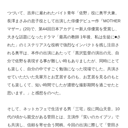
つづいて、吉井に雇われたバイト青年「佐野」役に奥平大兼。
長澤まさみの息子役として出演した俳優デビュー作『MOTHER
マザー』(20)で、第44回日本アカデミー新人俳優賞を受賞し、
大きな話題になったドラマ「最高の教師 1年後、私は生徒に■さ
れた」のミステリアスな役柄で強烈なインパクトを残し注目さ
れる奥平は、本作の出演にあたって「黒沢監督の演出の元、自
分で佐野を表現する事が難しい時もありましたが、同時にとて
も楽しく、自分の中ですごく勉強になった現場でした。共演さ
せていただいた先輩方とお芝居するのも、お芝居を見るのもと
ても楽しくて、短い時間でしたが濃密な撮影期間を過ごせたと
思います。」と感想をのべた。
そして、ネットカフェで生活する男「三宅」役に岡山天音。10
代の頃から親交がある菅田とは、主演作『笑いのカイブツ』で
も共演し、信頼を寄せ合う間柄。今回の出演に際して「菅田さ