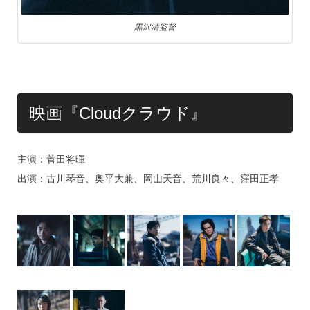
黒沢清監督
映画『Cloudクラウド』
主演：菅田将暉
出演：古川琴音、奥平大兼、岡山天音、荒川良々、窪田正孝