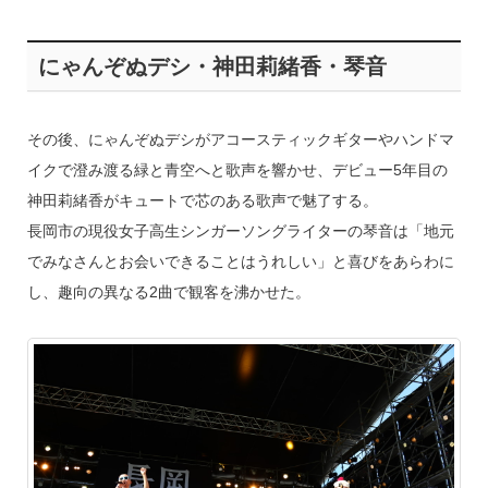
にゃんぞぬデシ・神田莉緒香・琴音
その後、にゃんぞぬデシがアコースティックギターやハンドマ
イクで澄み渡る緑と青空へと歌声を響かせ、デビュー5年目の
神田莉緒香がキュートで芯のある歌声で魅了する。
長岡市の現役女子高生シンガーソングライターの琴音は「地元
でみなさんとお会いできることはうれしい」と喜びをあらわに
し、趣向の異なる2曲で観客を沸かせた。