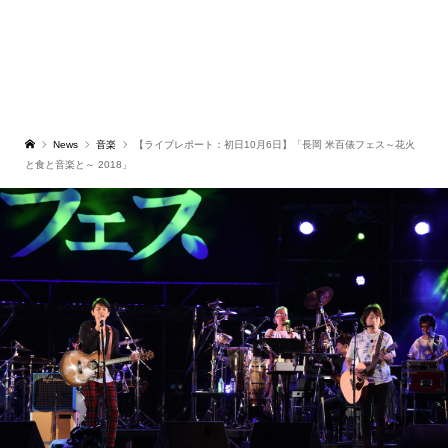
News
音楽
【ライブレポート：初日10月6日】「長岡 米百俵フェス～花火
と食と音楽と～ 2018」