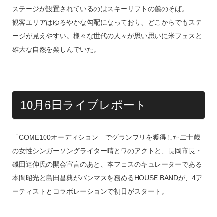
ステージが設置されているのはスキーリフトの麓のそば。
観客エリアはゆるやかな勾配になっており、どこからでもステ
ージが見えやすい。様々な世代の人々が思い思いに米フェスと
雄大な自然を楽しんでいた。
10月6日ライブレポート
「COME100オーディション」でグランプリを獲得した二十歳
の女性シンガーソングライター晴とワのアクトと、長岡市長・
磯田達伸氏の開会宣言のあと、本フェスのキュレーターである
本間昭光と島田昌典がバンマスを務めるHOUSE BANDが、4ア
ーティストとコラボレーションで初日がスタート。