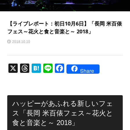
【ライブレポート：初日10月6日】「長岡 米百俵
フェス～花火と食と音楽と～ 2018」
2018.10.10
X
T
H
Li
F
Share
hr
at
n
a
e
e
e
c
a
n
e
ハッピーがあふれる新しいフェ
d
a
b
ス「長岡 米百俵フェス～花火と
s
o
食と音楽と～ 2018」
o