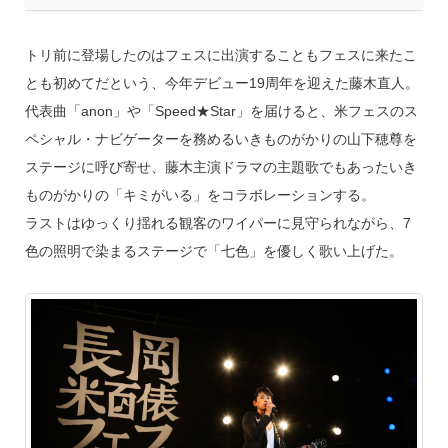
トリ前に登場したのはフェスに出演することもフェスに来たこ
とも初めてだという、今年デビュー19周年を迎えた藤木直人。
代表曲「anon」や「Speed★Star」を届けると、米フェスのス
ペシャル・ナビゲーターを務めるいきものがかりの山下穂尊を
ステージに呼び寄せ、藤木主演ドラマの主題歌でもあったいき
ものがかりの「キミがいる」をコラボレーションする。
ラストはゆっくり揺れる観客のワイパーに見守られながら、7
色の照明で染まるステージで「七色」を優しく歌い上げた。