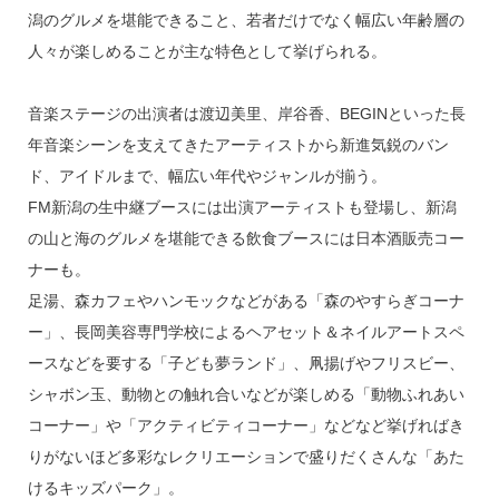
潟のグルメを堪能できること、若者だけでなく幅広い年齢層の
人々が楽しめることが主な特色として挙げられる。
音楽ステージの出演者は渡辺美里、岸谷香、BEGINといった長
年音楽シーンを支えてきたアーティストから新進気鋭のバン
ド、アイドルまで、幅広い年代やジャンルが揃う。
FM新潟の生中継ブースには出演アーティストも登場し、新潟
の山と海のグルメを堪能できる飲食ブースには日本酒販売コー
ナーも。
足湯、森カフェやハンモックなどがある「森のやすらぎコーナ
ー」、長岡美容専門学校によるヘアセット＆ネイルアートスペ
ースなどを要する「子ども夢ランド」、凧揚げやフリスビー、
シャボン玉、動物との触れ合いなどが楽しめる「動物ふれあい
コーナー」や「アクティビティコーナー」などなど挙げればき
りがないほど多彩なレクリエーションで盛りだくさんな「あた
けるキッズパーク」。