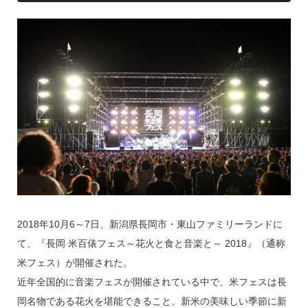
k
2018年10月6～7日、新潟県長岡市・東山ファミリーランドに
て、『長岡 米百俵フェス～花火と食と音楽と～ 2018』（通称
米フェス）が開催された。
近年全国的に音楽フェスが開催されている中で、米フェスは長
岡名物である花火を堪能できること、新米の美味しい季節に新