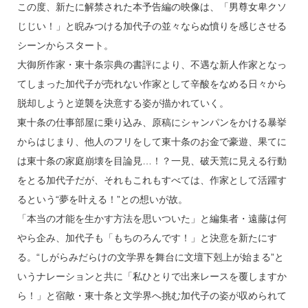
この度、新たに解禁された本予告編の映像は、「男尊女卑クソ
じじい！」と睨みつける加代子の並々ならぬ憤りを感じさせる
シーンからスタート。
大御所作家・東十条宗典の書評により、不遇な新人作家となっ
てしまった加代子が売れない作家として辛酸をなめる日々から
脱却しようと逆襲を決意する姿が描かれていく。
東十条の仕事部屋に乗り込み、原稿にシャンパンをかける暴挙
からはじまり、他人のフリをして東十条のお金で豪遊、果てに
は東十条の家庭崩壊を目論見…！？一見、破天荒に見える行動
をとる加代子だが、それもこれもすべては、作家として活躍す
るという“夢を叶える！”との想いが故。
「本当の才能を生かす方法を思いついた」と編集者・遠藤は何
やら企み、加代子も「もちのろんです！」と決意を新たにす
る。“しがらみだらけの文学界を舞台に文壇下剋上が始まる”と
いうナレーションと共に「私ひとりで出来レースを覆しますか
ら！」と宿敵・東十条と文学界へ挑む加代子の姿が収められて