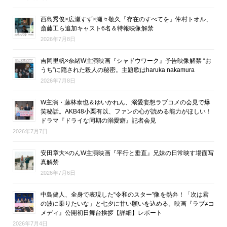
西島秀俊×広瀬すず×瀬々敬久『存在のすべてを』仲村トオル、
斎藤工ら追加キャスト6名＆特報映像解禁
2026年7月8日
吉岡里帆×奈緒W主演映画『シャドウワーク』予告映像解禁 “お
うち”に隠された殺人の秘密。主題歌はharuka nakamura
2026年7月8日
W主演・藤林泰也＆ゆいかれん、溺愛妄想ラブコメの会見で爆
笑秘話。AKB48小栗有以、ファンの心が読める能力がほしい！
ドラマ『ドライな同期の溺愛癖』記者会見
2026年7月7日
安田章大×のんW主演映画『平行と垂直』兄妹の日常映す場面写
真解禁
2026年7月6日
中島健人、全身で表現した“令和のスター”像を熱弁！「次は君
の波に乗りたいな」と七夕に甘い願いを込める。映画『ラブ≠コ
メディ』公開初日舞台挨拶【詳細】レポート
2026年7月4日