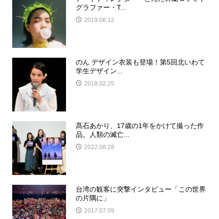
グラファー・T...
2019.06.12
のん デザイン衣装も登場！第5回北いわて
学生デザイン...
2018.02.25
髙石あかり、17歳の1年をかけて撮った作
品。人類の滅亡...
2022.08.28
台湾の観客に突撃インタビュー「この世界
の片隅に」
2017.07.09