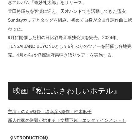
念アルバム「奇妙礼太郎」をリリース。
菅田将暉らを客演に迎え、天才バンドでも活動してきた盟友
Sundayカミデとタッグを組み、初めて自身が全曲作詞作曲に携
わった。
9月に開催した初の日比谷野音単独公演を完売。2024年、
TENSAIBAND BEYONDとして5年ぶりのツアーを開催し各地完
売。4月からは47都道府県弾き語りツアーを実施する。
映画『私にふさわしいホテル』
主演：のん×監督：堤幸彦×原作：柚木麻子
新人作家の逆襲が始まる！文壇下剋上エンタテインメント！
《INTRODUCTION》