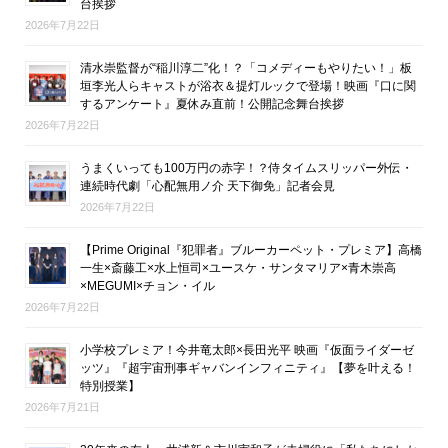
台挨拶
2026年7月22日
清水崇監督が“稲川淳二”化！？「コメディーもやりたい！」板
垣李光人らキャストが浴衣＆提灯ルックで登場！映画『口に関
するアンケート』夏休み直前！公開記念舞台挨拶
2026年7月22日
うまくいっても100万円の赤字！？侍タイムスリッパー外伝・
連続時代劇「心配無用ノ介 天下御免」記者会見
2026年7月22日
【Prime Original『犯罪者』ブルーカーペット・プレミア】高橋
一生×斎藤工×水上恒司×ユースケ・サンタマリア×青木崇高
×MEGUMI×チョン・イル
2026年7月22日
小学校プレミア！今井竜太郎×長田光平 映画『仮面ライダーゼ
ッツ』『超宇宙刑事ギャバンインフィニティ』【夢を叶える！
特別授業】
2026年7月21日