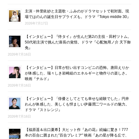
主演・仲里依紗と主題歌・ふみのがドラマセットで初対面。現
場ではのんの誕生日サプライズも。ドラマ『Tokyo middle 30』
2026年7月17日
【インタビュー】『侍タイ』が生んだ第2の主役・田村ツトム。
50代初主演で挑んだ座長の覚悟。ドラマ『心配無用ノ介 天下御
免』
2026年7月16日
【インタビュー】日常が狂い出すコンビニの恐怖。唐田えりか
が体感した、瑞々しき岩崎組のエネルギーと物作りの楽しさ。
映画『チルド』
2026年7月16日
【インタビュー】「俳優としてとても幸せな経験でした」円井
わんが体感した、美しくも悍ましい伊藤潤二ワールドの魅力。
ドラマ『ストレンジ』
2026年7月16日
【福原遥＆出口夏希】大ヒット作『あの花』続編に驚き！777
本の百合に囲まれた“百合プレミア” 映画『あの星が降る丘で、