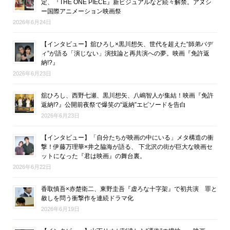
定、『THE ONE PIECE』新ビジュアルなど続々解禁。アヌシ
ー国際アニメーション映画祭
2026年6月24日
【インタビュー】舘ひろし×黒川想矢、世代を超えた“師弟バデ
ィ”が語る「演じない」演技論と再共演への夢。映画『免許返
納!?』
2026年6月23日
舘ひろし、西野七瀬、黒川想矢、八嶋智人が集結！映画『免許
返納!?』公開前夜祭で爆笑の“返納”エピソードを告白
2026年6月23日
【インタビュー】「自分たちが映画の中にいる」メタ構造の衝
撃！伊藤万理華×井之脇海が語る、 下北沢の街が巨大な映画セ
ットになった『君は映画』の舞台裏。
2026年6月22日
香取慎吾×赤楚衛二、東野圭吾『虚ろな十字架』で初共演 罪と
赦しを問う衝撃作を連続ドラマ化
2026年6月19日