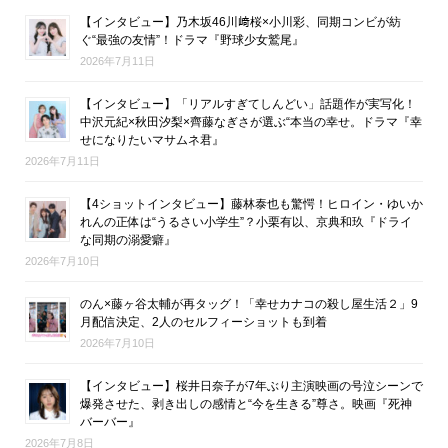
【インタビュー】乃木坂46川﨑桜×小川彩、同期コンビが紡
ぐ“最強の友情”！ドラマ『野球少女鷲尾』
2026年7月11日
【インタビュー】「リアルすぎてしんどい」話題作が実写化！
中沢元紀×秋田汐梨×齊藤なぎさが選ぶ“本当の幸せ。ドラマ『幸
せになりたいマサムネ君』
2026年7月11日
【4ショットインタビュー】藤林泰也も驚愕！ヒロイン・ゆいか
れんの正体は“うるさい小学生”？小栗有以、京典和玖『ドライ
な同期の溺愛癖』
2026年7月10日
のん×藤ヶ谷太輔が再タッグ！「幸せカナコの殺し屋生活２」9
月配信決定、2人のセルフィーショットも到着
2026年7月10日
【インタビュー】桜井日奈子が7年ぶり主演映画の号泣シーンで
爆発させた、剥き出しの感情と“今を生きる”尊さ。映画『死神
バーバー』
2026年7月8日