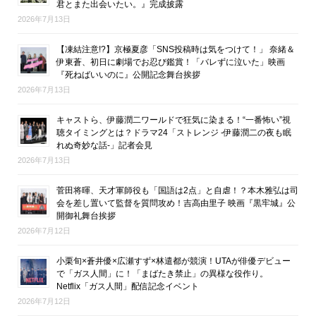
君とまた出会いたい。』完成披露
2026年7月13日
【凍結注意!?】京極夏彦「SNS投稿時は気をつけて！」 奈緒＆
伊東蒼、初日に劇場でお忍び鑑賞！「バレずに泣いた」映画
『死ねばいいのに』公開記念舞台挨拶
2026年7月13日
キャストら、伊藤潤二ワールドで狂気に染まる！“一番怖い”視
聴タイミングとは？ドラマ24「ストレンジ -伊藤潤二の夜も眠
れぬ奇妙な話-」記者会見
2026年7月13日
菅田将暉、天才軍師役も「国語は2点」と自虐！？本木雅弘は司
会を差し置いて監督を質問攻め！吉高由里子 映画『黒牢城』公
開御礼舞台挨拶
2026年7月12日
小栗旬×蒼井優×広瀬すず×林遣都が競演！UTAが俳優デビュー
で「ガス人間」に！「まばたき禁止」の異様な役作り。
Netflix「ガス人間」配信記念イベント
2026年7月12日