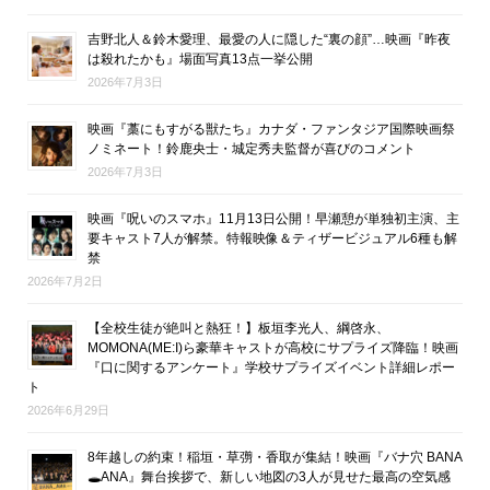
吉野北人＆鈴木愛理、最愛の人に隠した“裏の顔”…映画『昨夜
は殺れたかも』場面写真13点一挙公開
2026年7月3日
映画『藁にもすがる獣たち』カナダ・ファンタジア国際映画祭
ノミネート！鈴鹿央士・城定秀夫監督が喜びのコメント
2026年7月3日
映画『呪いのスマホ』11月13日公開！早瀬憩が単独初主演、主
要キャスト7人が解禁。特報映像＆ティザービジュアル6種も解
禁
2026年7月2日
【全校生徒が絶叫と熱狂！】板垣李光人、綱啓永、
MOMONA(ME:I)ら豪華キャストが高校にサプライズ降臨！映画
『口に関するアンケート』学校サプライズイベント詳細レポー
ト
2026年6月29日
8年越しの約束！稲垣・草彅・香取が集結！映画『バナ穴 BANA
🕳ANA』舞台挨拶で、新しい地図の3人が見せた最高の空気感