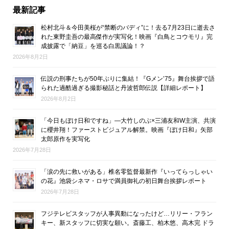
最新記事
松村北斗＆今田美桜が“禁断のバディ”に！去る7月23日に逝去さ
れた東野圭吾の最高傑作が実写化！映画『白鳥とコウモリ』完
成披露で「納豆」を巡る白黒議論！？
2026年8月2日
伝説の刑事たちが50年ぶりに集結！『Gメン’75』舞台挨拶で語
られた過酷過ぎる撮影秘話と丹波哲郎伝説【詳細レポート】
2026年8月2日
「今日もぼけ日和ですね」―大竹しのぶ×三浦友和W主演、共演
に櫻井翔！ファーストビジュアル解禁。映画『ぼけ日和』矢部
太郎原作を実写化
2026年7月28日
「涙の先に救いがある」椎名零監督最新作『いってらっしゃい
の花』池袋シネマ・ロサで満員御礼の初日舞台挨拶レポート
2026年7月28日
フジテレビスタッフが人事異動になったけど…リリー・フラン
キー、新スタッフに切実な願い。斎藤工、柏木悠、高木完 ドラ