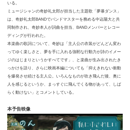
いる。
ミュージシャンの奇妙礼太郎が担当した主題歌「夢暴ダンス」
は、奇妙礼太郎BANDでバンドマスターを務める中込陽大と共
同制作され、奇妙本人が詞曲を担当、BANDメンバーとレコー
ディングが行われた。
本楽曲の歌詞について、奇妙は「主人公の衣装がどんどん変わ
ってゆく楽しさと、夢を手に入れる強靭な行動力が詩のイメー
ジのはじまりというかすべてです」、と楽曲が生み出されたき
っかけを語り、さらに映画本編についても「抑えきれない衝動
を爆発させ続ける主人公。いろんなものが吹き飛んだ後、奥に
人を感じるというか、まっすぐに飛んでくる物があって、しば
らく動けない」とコメントしている。
本予告映像