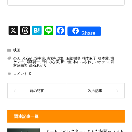
X
T
H
Li
F
Share
hr
at
n
a
e
e
e
c
映画
a
n
e
のん
,
光石研
,
堤幸彦
,
奇妙礼太郎
,
服部樹咲
,
柚木麻子
,
橋本愛
,
橘
ケンチ
,
滝藤賢一
,
田中みな実
,
田中圭
,
私にふさわしいホテル
,
若
d
a
b
村麻由美
,
髙石あかり
コメント:
0
s
o
o
k
関連記事一覧
アートディレクター・とんだ林蘭＆フォト