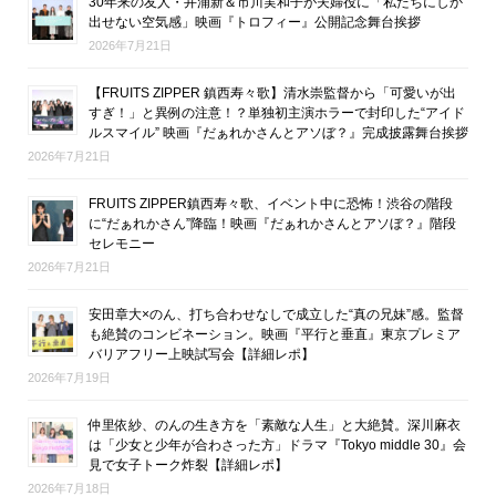
30年来の友人・井浦新＆市川実和子が夫婦役に「私たちにしか
出せない空気感」映画『トロフィー』公開記念舞台挨拶
2026年7月21日
【FRUITS ZIPPER 鎮西寿々歌】清水崇監督から「可愛いが出
すぎ！」と異例の注意！？単独初主演ホラーで封印した“アイド
ルスマイル” 映画『だぁれかさんとアソぼ？』完成披露舞台挨拶
2026年7月21日
FRUITS ZIPPER鎮西寿々歌、イベント中に恐怖！渋谷の階段
に“だぁれかさん”降臨！映画『だぁれかさんとアソぼ？』階段
セレモニー
2026年7月21日
安田章大×のん、打ち合わせなしで成立した“真の兄妹”感。監督
も絶賛のコンビネーション。映画『平行と垂直』東京プレミア
バリアフリー上映試写会【詳細レポ】
2026年7月19日
仲里依紗、のんの生き方を「素敵な人生」と大絶賛。深川麻衣
は「少女と少年が合わさった方」ドラマ『Tokyo middle 30』会
見で女子トーク炸裂【詳細レポ】
2026年7月18日