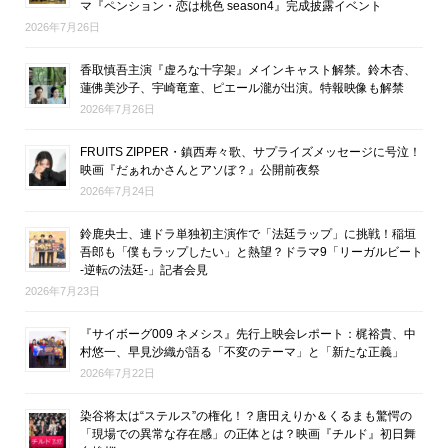
マ『ペンション・恋は桃色 season4』完成披露イベント
2026年7月26日
香取慎吾主演『虚ろな十字架』メインキャスト解禁。鈴木杏、
蓮佛美沙子、宇崎竜童、ピエール瀧が出演。特報映像も解禁
2026年7月26日
FRUITS ZIPPER・鎮西寿々歌、サプライズメッセージに号泣！
映画『だぁれかさんとアソぼ？』公開前夜祭
2026年7月24日
鈴鹿央士、連ドラ単独初主演作で「法廷ラップ」に挑戦！稲垣
吾郎も「僕もラップしたい」と熱望？ドラマ9「リーガルビート
-逆転の法廷-」記者会見
2026年7月23日
『サイボーグ009 ネメシス』先行上映会レポート：梶裕貴、中
村悠一、早見沙織が語る「不変のテーマ」と「新たな正義」
2026年7月22日
染谷将太は“ステルス”の権化！？唐田えりか＆くるまも驚愕の
「現場での異常な存在感」の正体とは？映画『チルド』初日舞