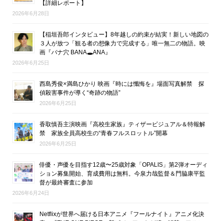
【詳細レポート】
2026年6月28日
【稲垣吾郎インタビュー】8年越しの約束が結実！新しい地図の
３人が放つ「観る者の想像力で完成する」唯一無二の物語。映
画『バナ穴 BANA🕳ANA』
2026年6月25日
西島秀俊×満島ひかり 映画『時には懺悔を』場面写真解禁 探
偵殺害事件が導く“奇跡の物語”
2026年6月25日
香取慎吾主演映画『高校生家族』ティザービジュアル＆特報解
禁 家族全員高校生の“青春フルスロットル”開幕
2026年6月25日
俳優・声優を目指す12歳〜25歳対象「OPALIS」第2弾オーディ
ション募集開始、育成費用は無料。今泉力哉監督＆門脇康平監
督が最終審査に参加
2026年6月24日
Netflixが世界へ届ける日本アニメ『フールナイト』アニメ化決