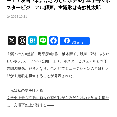
ー！？映画『私にふさわしいホテル』本予告＆ポ
スタービジュアル解禁。主題歌は奇妙礼太郎
2024.10.11
X
T
H
Li
F
Share
hr
at
n
a
主演：のん×監督：堤幸彦×原作：柚木麻子、映画『私にふさわ
e
e
e
c
しいホテル』（12/27公開）より、ポスタービジュアルと本予
a
n
e
告編の映像が解禁となり、合わせてミュージシャンの奇妙礼太
d
a
b
郎が主題歌を担当することが発表された。
s
o
o
「私は私の夢を叶える！」
k
文学史上最も不遇な新人作家がしがらみだらけの文学界を舞台
に、文壇下剋上が始まる――