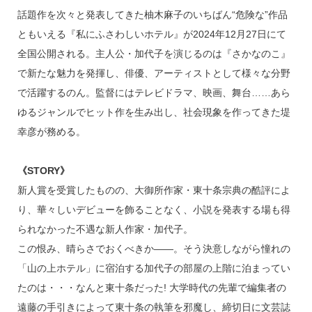
話題作を次々と発表してきた柚木麻子のいちばん“危険な”作品
ともいえる『私にふさわしいホテル』が2024年12月27日にて
全国公開される。主人公・加代子を演じるのは『さかなのこ』
で新たな魅力を発揮し、俳優、アーティストとして様々な分野
で活躍するのん。監督にはテレビドラマ、映画、舞台……あら
ゆるジャンルでヒット作を生み出し、社会現象を作ってきた堤
幸彦が務める。
《STORY》
新人賞を受賞したものの、大御所作家・東十条宗典の酷評によ
り、華々しいデビューを飾ることなく、小説を発表する場も得
られなかった不遇な新人作家・加代子。
この恨み、晴らさでおくべきか――。そう決意しながら憧れの
「山の上ホテル」に宿泊する加代子の部屋の上階に泊まってい
たのは・・・なんと東十条だった! 大学時代の先輩で編集者の
遠藤の手引きによって東十条の執筆を邪魔し、締切日に文芸誌