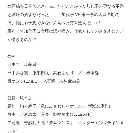
の原稿を見事落とさせる。だがここからが加代子の更なる不遇
と試練の始まりだった……。加代子 VS 東十条の因縁の対決
は、誰にも予想できない方向へと突き進んでいく!
果たして加代子は文壇に返り咲き、作家としての道を歩むこと
ができるのか!?
のん
田中圭 滝藤賢一
田中みな実 服部樹咲 髙石あかり ／ 橋本愛
橘ケンチ(EXILE) 光石研 若村麻由美
監督：堤幸彦
原作：柚木麻子『私にふさわしいホテル』(新潮文庫刊)
脚本：川尻恵太 音楽：野崎良太(Jazztronik)
主題歌：奇妙礼太郎「夢暴ダンス」（ビクターエンタテインメ
ント）