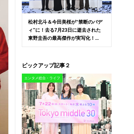
松村北斗＆今田美桜が“禁断のバデ
ィ”に！去る7月23日に逝去された
東野圭吾の最高傑作が実写化！...
ピックアップ記事２
エンタメ総合・ライフ