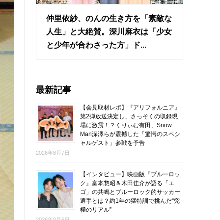
仲里依紗、のんの生き方を「素敵な
人生」と大絶賛。深川麻衣は「少女
と少年が合わさった方」ド...
最新記事
【会見取材レポ】『アリフォルニア』
第2弾放送決定し、さっそくの収録現
場に激震！？くりぃむ有田、Snow
Man深澤らが震撼した「驚愕のスペシ
ャルゲスト」参戦を予告
2026年8月7日
【インタビュー】映画版『ブルーロッ
ク』富本惣昭＆木田佳介が語る「エ
ゴ」の共鳴とブルーロック的サッカー
選手とは？約1年の猛特訓で挑んだ“究
極のリアル”
2026年8月6日