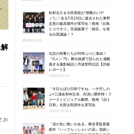
松村北斗＆今田美桜が“禁断のバデ
ィ”に！去る7月23日に逝去された東野
圭吾の最高傑作が実写化！映画『白鳥
とコウモリ』完成披露で「納豆」を巡
る白黒議論！？
2026年8月2日
像解
伝説の刑事たちが50年ぶりに集結！
『Gメン’75』舞台挨拶で語られた過酷
過ぎる撮影秘話と丹波哲郎伝説【詳細
レポート】
2026年8月2日
「今日もぼけ日和ですね」―大竹しの
ぶ×三浦友和W主演、共演に櫻井翔！フ
ァーストビジュアル解禁。映画『ぼけ
日和』矢部太郎原作を実写化
2026年7月28日
とお
「涙の先に救いがある」椎名零監督最
新作『いってらっしゃいの花』池袋シ