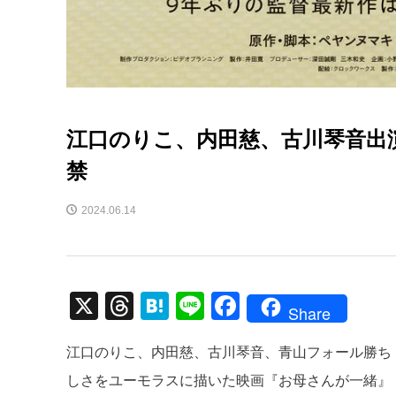
江口のりこ、内田慈、古川琴音出
禁
2024.06.14
X
T
H
Li
F
Share
hr
at
n
a
江口のりこ、内田慈、古川琴音、青山フォール勝ち
e
e
e
c
しさをユーモラスに描いた映画『お母さんが一緒』（
a
n
e