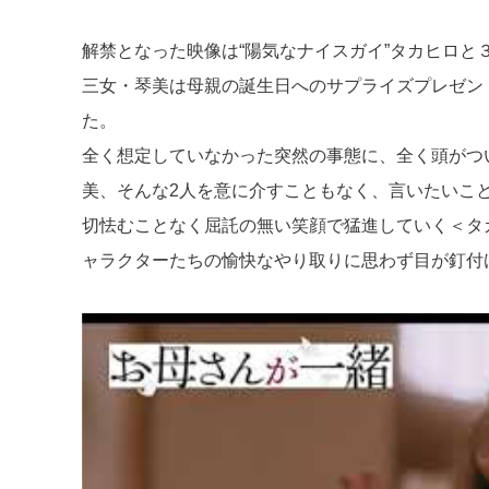
d
a
b
解禁となった映像は“陽気なナイスガイ”タカヒロ
s
o
三女・琴美は母親の誕生日へのサプライズプレゼン
o
た。
k
全く想定していなかった突然の事態に、全く頭がつ
美、そんな2人を意に介すこともなく、言いたいこ
切怯むことなく屈託の無い笑顔で猛進していく＜タ
ャラクターたちの愉快なやり取りに思わず目が釘付