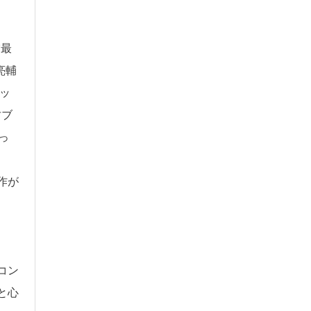
賞最
亮輔
ッ
竹ブ
っ
作が
コン
と心