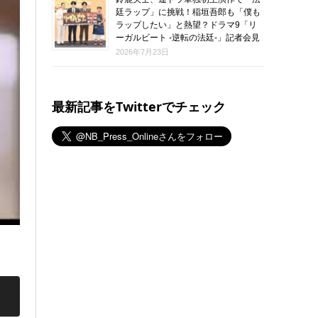
廷ラップ」に挑戦！稲垣吾郎も「僕も
ラップしたい」と熱望？ドラマ9「リ
ーガルビート -逆転の法廷-」記者会見
2026年7月23日
最新記事をTwitterでチェック