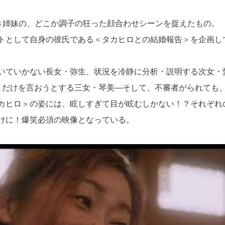
と３姉妹の、どこか調子の狂った顔合わせシーンを捉えたもの。
トとして自身の彼氏である＜タカヒロとの結婚報告＞を企画し
いていかない長女・弥生、状況を冷静に分析・説明する次女・
とだけを言おうとする三女・琴美―そして、不審者がられても
カヒロ＞の姿には、眩しすぎて目が眩むしかない！？それぞれ
けに！爆笑必須の映像となっている。