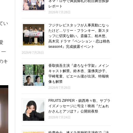
ネマ・ロサで満員御礼の初日舞台挨拶
レポート
2026年7月28日
てい
フジテレビスタッフが人事異動になっ
たけど…リリー・フランキー、新スタ
ッフに切実な願い。斎藤工、柏木悠、
高木完 ドラマ『ペンション・恋は桃色
愛
season4』完成披露イベント
、一
2026年7月26日
のキ
香取慎吾主演『虚ろな十字架』メイン
キャスト解禁。鈴木杏、蓮佛美沙子、
宇崎竜童、ピエール瀧が出演。特報映
像も解禁
2026年7月26日
FRUITS ZIPPER・鎮西寿々歌、サプラ
イズメッセージに号泣！映画『だぁれ
かさんとアソぼ？』公開前夜祭
2026年7月24日
鈴鹿央士、連ドラ単独初主演作で「法