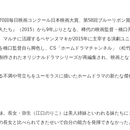
70回毎日映画コンクール日本映画大賞、第58回ブルーリボン
たち』（2015）から9年ぶりとなる、稀代の映画監督・橋口
マルチに活躍するペヤンヌマキが2015年に主宰する演劇ユニ
を橋口監督自ら脚色し、CS「ホームドラマチャンネル」（松
て制作されたオリジナルドラマシリーズが再編集され、映画とな
る不満や苛立ちをユーモラスに描いたホームドラマの新たな傑
妹。長女・弥生（江口のりこ）は美人姉妹といわれる妹たちに
の長女と比べられてきたせいで自分の能力を発揮できなかった