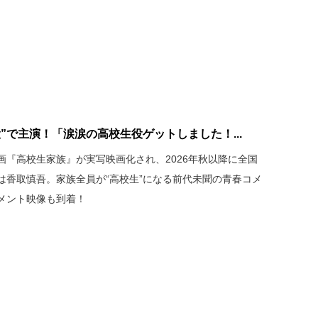
”で主演！「涙涙の高校生役ゲットしました！...
画『高校生家族』が実写映画化され、2026年秋以降に全国
は香取慎吾。家族全員が“高校生”になる前代未聞の青春コメ
メント映像も到着！