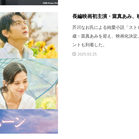
長編映画初主演・當真あみ、映
芥川なお氏による純愛小説「スト
歳・當真あみを迎え、映画化決定
ントも到着した。
2025.03.25