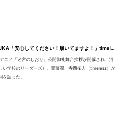
KA「安心してください！履いてますよ！」timel...
劇場アニメ『迷宮のしおり』公開御礼舞台挨拶が開催され、河
しい学校のリーダーズ）、齋藤潤、寺西拓人（timelesz）が
側を語った。