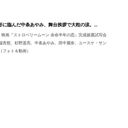
に臨んだ中条あやみ、舞台挨拶で大粒の涙。...
、映画『ストロベリームーン 余命半年の恋』完成披露試写会
端杏慈、杉野遥亮、中条あやみ、田中麗奈、ユースケ・サン
（フォト＆動画）