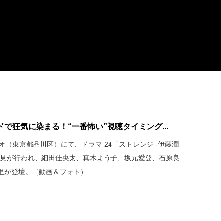
で狂気に染まる！“一番怖い”視聴タイミング...
オ（東京都品川区）にて、ドラマ 24「ストレンジ -伊藤潤
会見が行われ、細田佳央太、真木よう子、坂元愛登、石原良
里が登壇。（動画＆フォト）