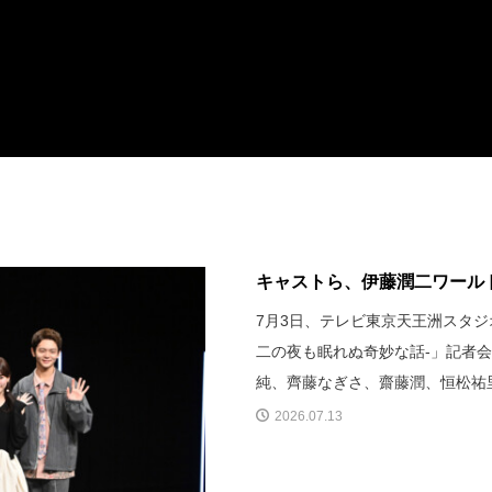
キャストら、伊藤潤二ワールド
7月3日、テレビ東京天王洲スタジ
二の夜も眠れぬ奇妙な話-」記者
純、齊藤なぎさ、齋藤潤、恒松祐
2026.07.13