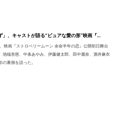
」、キャストが語る“ピュアな愛の形”映画『...
て、映画『ストロベリームーン 余命半年の恋』公開初日舞台
、池端杏慈、中条あやみ、伊藤健太郎、田中麗奈、酒井麻衣
影の裏側を語った。