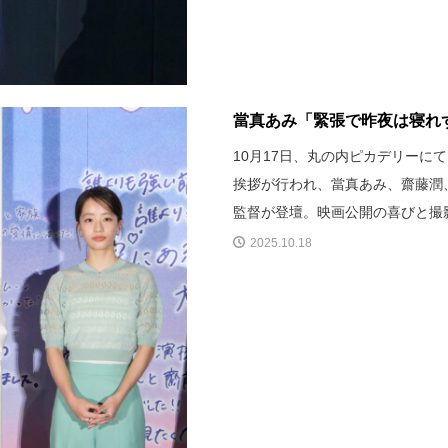
當真あみ「緊張で昨夜は寝れず
10月17日、丸の内ピカデリーに
挨拶が行われ、當真あみ、齋藤潤
監督が登壇。映画公開の喜びと撮
2025.10.18