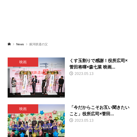
News
銀河鉄道の父
くす玉割りで感謝！役所広司×
映画
菅田将暉×森七菜 映画...
2023.05.13
「今だからこそお互い聞きたい
映画
こと」役所広司×菅田...
2023.05.13