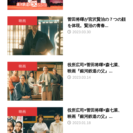
菅田将暉が宮沢賢治の７つの顔
映画
を体現。賢治の青春...
2023.03.30
役所広司×菅田将暉×森七菜、
映画
映画『銀河鉄道の父』...
2023.03.14
役所広司×菅田将暉×森七菜、
映画
映画『銀河鉄道の父』...
2023.01.18