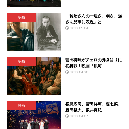
「賢治さんの一途さ、弱さ、強
映画
さを見事に表現」と...
2023.05.04
菅田将暉がチェロの弾き語りに
映画
初挑戦！映画『銀河...
2023.04.30
役所広司、菅田将暉、森七菜、
映画
豊田裕大、坂井真紀...
2023.04.07