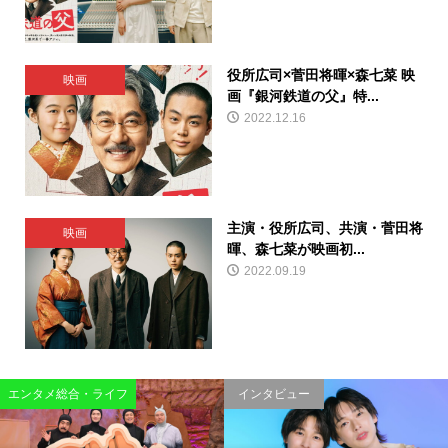
役所広司×菅田将暉×森七菜 映
映画
画『銀河鉄道の父』特...
2022.12.16
主演・役所広司、共演・菅田将
映画
暉、森七菜が映画初...
2022.09.19
エンタメ総合・ライフ
インタビュー