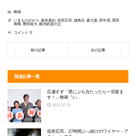
hr
at
n
a
e
e
e
c
映画
a
n
e
いきものがかり
,
坂井真紀
,
役所広司
,
成島出
,
森七菜
,
田中泯
,
菅田
将暉
,
豊田裕大
,
銀河鉄道の父
d
a
b
コメント:
0
s
o
o
k
関連記事一覧
広瀬すず「壁にぶち当たったら一旦寝ま
す！」映画『い...
2021.07.01
役所広司、27時間ぶっ続けのワイヤー・ア