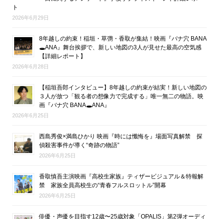
ト
2026年6月29日
8年越しの約束！稲垣・草彅・香取が集結！映画『バナ穴 BANA
🕳ANA』舞台挨拶で、新しい地図の3人が見せた最高の空気感
【詳細レポート】
2026年6月28日
【稲垣吾郎インタビュー】8年越しの約束が結実！新しい地図の
３人が放つ「観る者の想像力で完成する」唯一無二の物語。映
画『バナ穴 BANA🕳ANA』
2026年6月25日
西島秀俊×満島ひかり 映画『時には懺悔を』場面写真解禁 探
偵殺害事件が導く“奇跡の物語”
2026年6月25日
香取慎吾主演映画『高校生家族』ティザービジュアル＆特報解
禁 家族全員高校生の“青春フルスロットル”開幕
2026年6月25日
俳優・声優を目指す12歳〜25歳対象「OPALIS」第2弾オーディ