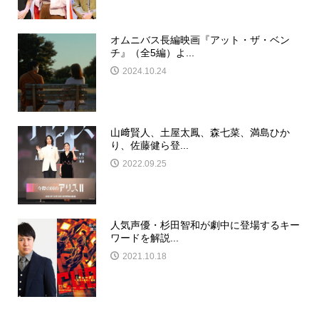
オムニバス長編映画『アット・ザ・ベン
チ』（全5編）よ...
2024.10.24
山﨑賢人、土屋太鳳、森七菜、満島ひか
り、佐藤健ら登...
2022.09.25
人気声優・杉田智和が劇中に登場するキー
ワードを解説...
2021.10.18