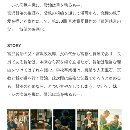
トシの病気を機に、賢治は筆を執るも―。
宮沢賢治の生涯を、父親の視線を通して活写する、究極の親子
愛を描いた傑作にして、第158回 直木賞受賞作の『銀河鉄道の
父』、待望の映画化。
STORY
宮沢賢治の父・宮沢政次郎。父の代から富裕な質屋であり、長
男である賢治は、本来なら家を継ぐ立場だが、賢治は適当な理
由をつけてはそれを拒む。学校卒業後は、農業や人工宝石、宗
教と我が道を行く賢治。政次郎は厳格な父親であろうと努める
も、賢治のためなら、とつい甘やかしてしまう。やがて、妹・
トシの病気を機に、賢治は筆を執るも―。