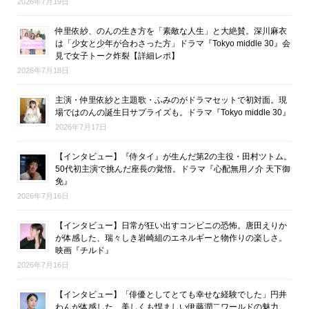
2026年7月19日
仲里依紗、のんの生き方を「素敵な人生」と大絶賛。深川麻衣
は「少女と少年が合わさった方」ドラマ『Tokyo middle 30』会
見で女子トーク炸裂【詳細レポ】
2026年7月18日
主演・仲里依紗と主題歌・ふみのがドラマセットで初対面。現
場ではのんの誕生日サプライズも。ドラマ『Tokyo middle 30』
2026年7月17日
【インタビュー】『侍タイ』が生んだ第2の主役・田村ツトム。
50代初主演で挑んだ座長の覚悟。ドラマ『心配無用ノ介 天下御
免』
2026年7月16日
【インタビュー】日常が狂い出すコンビニの恐怖。唐田えりか
が体感した、瑞々しき岩崎組のエネルギーと物作りの楽しさ。
映画『チルド』
2026年7月16日
【インタビュー】「俳優としてとても幸せな経験でした」円井
わんが体感した、美しくも悍ましい伊藤潤二ワールドの魅力。