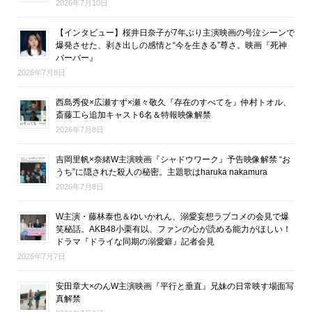
2026年7月10日
【インタビュー】桜井日奈子が7年ぶり主演映画の号泣シーンで
爆発させた、剥き出しの感情と“今を生きる”尊さ。映画『死神
バーバー』
2026年7月8日
西島秀俊×広瀬すず×瀬々敬久『存在のすべてを』仲村トオル、
斎藤工ら追加キャスト6名＆特報映像解禁
2026年7月8日
吉岡里帆×奈緒W主演映画『シャドウワーク』予告映像解禁 “お
うち”に隠された殺人の秘密。主題歌はharuka nakamura
2026年7月8日
W主演・藤林泰也＆ゆいかれん、溺愛妄想ラブコメの会見で爆
笑秘話。AKB48小栗有以、ファンの心が読める能力がほしい！
ドラマ『ドライな同期の溺愛癖』記者会見
2026年7月7日
安田章大×のんW主演映画『平行と垂直』兄妹の日常映す場面写
真解禁