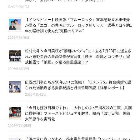
2026年8月7日
【インタビュー】映画版『ブルーロック』富本惣昭＆木田佳介
が語る「エゴ」の共鳴とブルーロック的サッカー選手とは？約1
年の猛特訓で挑んだ“究極のリアル”
2026年8月6日
松村北斗＆今田美桜が“禁断のバディ”に！去る7月23日に逝去さ
れた東野圭吾の最高傑作が実写化！映画『白鳥とコウモリ』完
成披露で「納豆」を巡る白黒議論！？
2026年8月2日
伝説の刑事たちが50年ぶりに集結！『Gメン’75』舞台挨拶で語
られた過酷過ぎる撮影秘話と丹波哲郎伝説【詳細レポート】
2026年8月2日
「今日もぼけ日和ですね」―大竹しのぶ×三浦友和W主演、共演
に櫻井翔！ファーストビジュアル解禁。映画『ぼけ日和』矢部
太郎原作を実写化
2026年7月28日
「涙の先に救いがある」椎名零監督最新作『いってらっしゃい