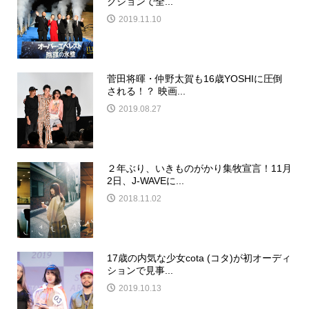
クションで全...
2019.11.10
菅田将暉・仲野太賀も16歳YOSHIに圧倒
される！？ 映画...
2019.08.27
２年ぶり、いきものがかり集牧宣言！11月
2日、J-WAVEに...
2018.11.02
17歳の内気な少女cota (コタ)が初オーディ
ションで見事...
2019.10.13