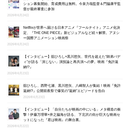
ション募集開始、育成費用は無料。今泉力哉監督＆門脇康平監
督が最終審査に参加
2026年6月24日
Netflixが世界へ届ける日本アニメ『フールナイト』アニメ化決
定、『THE ONE PIECE』新ビジュアルなど続々解禁。アヌシ
ー国際アニメーション映画祭
2026年6月24日
【インタビュー】舘ひろし×黒川想矢、世代を超えた“師弟バデ
ィ”が語る「演じない」演技論と再共演への夢。映画『免許返
納!?』
2026年6月23日
舘ひろし、西野七瀬、黒川想矢、八嶋智人が集結！映画『免許
返納!?』公開前夜祭で爆笑の“返納”エピソードを告白
2026年6月23日
【インタビュー】「自分たちが映画の中にいる」メタ構造の衝
撃！伊藤万理華×井之脇海が語る、 下北沢の街が巨大な映画セ
ットになった『君は映画』の舞台裏。
2026年6月22日