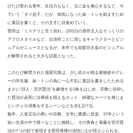
k
びたび変わる青年。生活力もなく、父に金を無心するなど、今
でいう「ダメ息子」だが、病気になった妹・トシを励ますため
に童話を書くと、その文才に目覚めていく。
菅田は「ミステリと言う勿れ」(2022)の原作主人公そっくりの
アフロスタイルなど、出演作ごとに演じるキャラクターとビジ
ュアルがニュースとなるが、本作でも短髪坊主姿のビジュアル
が解禁されると大きな話題となった。
このたび解禁された場面写真は、少し幼さが残る着物姿やグレ
ーの学生服、妹・トシの為に一心不乱に童話を書きしたためる
まさに“詩人・宮沢賢治”を象徴する1枚をはじめ、宗教に信仰し
た賢治が必死に法華経を唱えるカット、綺麗なスーツを身にま
といチェロ演奏をするシーンなどを含む計7点。
勉学、人造宝石の商いや宗教、文学に農業に音楽。37年という
短い生涯の中で様々なことに挑戦し、その青春と葛藤を宮沢賢
治の7つの顔で表現する菅田将暉の演技に心が揺さぶられる。