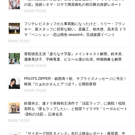
の花』池袋シネマ・ロサで満員御礼の初日舞台挨拶レポート
2026年7月28日
フジテレビスタッフが人事異動になったけど…リリー・フラン
キー、新スタッフに切実な願い。斎藤工、柏木悠、高木完 ドラ
マ『ペンション・恋は桃色 season4』完成披露イベント
2026年7月26日
香取慎吾主演『虚ろな十字架』メインキャスト解禁。鈴木杏、
蓮佛美沙子、宇崎竜童、ピエール瀧が出演。特報映像も解禁
2026年7月26日
FRUITS ZIPPER・鎮西寿々歌、サプライズメッセージに号泣！
映画『だぁれかさんとアソぼ？』公開前夜祭
2026年7月24日
鈴鹿央士、連ドラ単独初主演作で「法廷ラップ」に挑戦！稲垣
吾郎も「僕もラップしたい」と熱望？ドラマ9「リーガルビート
-逆転の法廷-」記者会見
2026年7月23日
『サイボーグ009 ネメシス』先行上映会レポート：梶裕貴、中