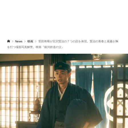
News
映画
菅田将暉が宮沢賢治の７つの顔を体現。賢治の青春と葛藤が胸
を打つ場面写真解禁。映画『銀河鉄道の父』