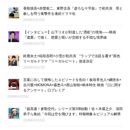
香取慎吾×赤楚衛二、東野圭吾『虚ろな十字架』で初共演 罪と
赦しを問う衝撃作を連続ドラマ化
2026年6月19日
【インタビュー】山下リオが到達した“憑依”の境地――映画
『遺愛』で描く、慈愛と呪いが交錯する不穏な境界線
2026年6月17日
鈴鹿央士×稲垣吾郎×小雪が初共演 “ラップで法廷を覆す”異色
リーガルドラマ『リーガルビート』放送決定
2026年6月17日
言葉に出して後悔したエピソードを告白！板垣李光人×綱啓永×
吉川愛×MOMONA×森愁斗×西山智樹×柄本時生 映画『口に関す
るアンケート』口プレミア
2026年6月15日
『超高速！参勤交代』シリーズ第3弾始動！佐々木蔵之介、深田
恭子ら集結「今回は空を飛びます」特報映像＆ビジュアル解禁
2026年6月15日