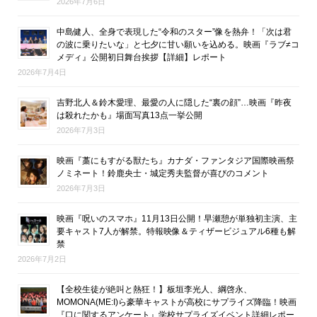
2026年7月6日
中島健人、全身で表現した“令和のスター”像を熱弁！「次は君
の波に乗りたいな」と七夕に甘い願いを込める。映画『ラブ≠コ
メディ』公開初日舞台挨拶【詳細】レポート
2026年7月4日
吉野北人＆鈴木愛理、最愛の人に隠した“裏の顔”…映画『昨夜
は殺れたかも』場面写真13点一挙公開
2026年7月3日
映画『藁にもすがる獣たち』カナダ・ファンタジア国際映画祭
ノミネート！鈴鹿央士・城定秀夫監督が喜びのコメント
2026年7月3日
映画『呪いのスマホ』11月13日公開！早瀬憩が単独初主演、主
要キャスト7人が解禁。特報映像＆ティザービジュアル6種も解
禁
2026年7月2日
【全校生徒が絶叫と熱狂！】板垣李光人、綱啓永、
MOMONA(ME:I)ら豪華キャストが高校にサプライズ降臨！映画
『口に関するアンケート』学校サプライズイベント詳細レポー