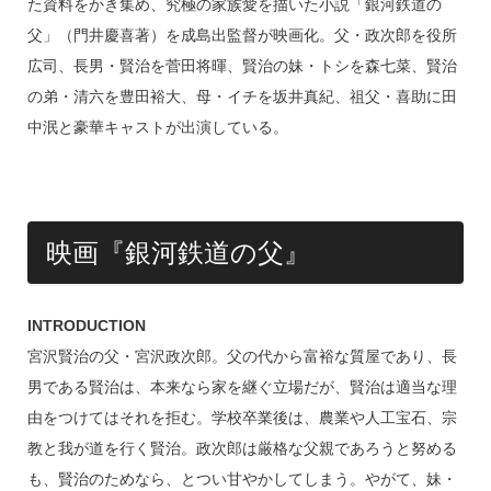
た資料をかき集め、究極の家族愛を描いた小説「銀河鉄道の
父」（門井慶喜著）を成島出監督が映画化。父・政次郎を役所
広司、長男・賢治を菅田将暉、賢治の妹・トシを森七菜、賢治
の弟・清六を豊田裕大、母・イチを坂井真紀、祖父・喜助に田
中泯と豪華キャストが出演している。
映画『銀河鉄道の父』
INTRODUCTION
宮沢賢治の父・宮沢政次郎。父の代から富裕な質屋であり、長
男である賢治は、本来なら家を継ぐ立場だが、賢治は適当な理
由をつけてはそれを拒む。学校卒業後は、農業や人工宝石、宗
教と我が道を行く賢治。政次郎は厳格な父親であろうと努める
も、賢治のためなら、とつい甘やかしてしまう。やがて、妹・