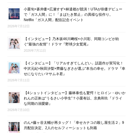
小栗旬×蒼井優×広瀬すず×林遣都が競演！UTAが俳優デビュー
で「ガス人間」に！「まばたき禁止」の異様な役作り。
Netflix「ガス人間」配信記念イベント
2026年7月12日
【インタビュー】乃木坂46川﨑桜×小川彩、同期コンビが紡
ぐ“最強の友情”！ドラマ『野球少女鷲尾』
2026年7月11日
【インタビュー】「リアルすぎてしんどい」話題作が実写化！
中沢元紀×秋田汐梨×齊藤なぎさが選ぶ“本当の幸せ。ドラマ『幸
せになりたいマサムネ君』
2026年7月11日
【4ショットインタビュー】藤林泰也も驚愕！ヒロイン・ゆいか
れんの正体は“うるさい小学生”？小栗有以、京典和玖『ドライ
な同期の溺愛癖』
2026年7月10日
のん×藤ヶ谷太輔が再タッグ！「幸せカナコの殺し屋生活２」9
月配信決定、2人のセルフィーショットも到着