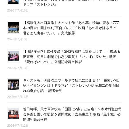
ドラマ『ストレンジ』
2026年7月16日
【福原遥＆出口夏希】大ヒット作『あの花』続編に驚き！777
本の百合に囲まれた“百合プレミア” 映画『あの星が降る丘で、
君とまた出会いたい。』完成披露
2026年7月13日
【凍結注意!?】京極夏彦「SNS投稿時は気をつけて！」 奈緒＆
伊東蒼、初日に劇場でお忍び鑑賞！「バレずに泣いた」映画
『死ねばいいのに』公開記念舞台挨拶
2026年7月13日
キャストら、伊藤潤二ワールドで狂気に染まる！“一番怖い”視
聴タイミングとは？ドラマ24「ストレンジ -伊藤潤二の夜も眠
れぬ奇妙な話-」記者会見
2026年7月13日
菅田将暉、天才軍師役も「国語は2点」と自虐！？本木雅弘は司
会を差し置いて監督を質問攻め！吉高由里子 映画『黒牢城』公
開御礼舞台挨拶
2026年7月12日