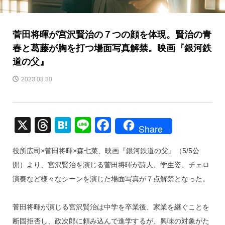
菅田将暉が宮沢賢治の７つの顔を体現。賢治の青
春と葛藤が胸を打つ場面写真解禁。映画『銀河鉄
道の父』
2023.03.30
X
T
H
Li
F
Share
hr
at
n
a
役所広司×菅田将暉×森七菜、映画『銀河鉄道の父』（5/5公
e
e
e
c
開）より、宮沢賢治を演じる菅田将暉が詩人、学生姿、チェロ
a
n
e
演奏など様々なシーンを演じた場面写真が７点解禁となった。
d
a
b
s
o
菅田将暉が演じる宮沢賢治は中学を卒業後、家業を継ぐことを
o
断固拒否し、政次郎に頼み込んで進学するが、興味の対象がた