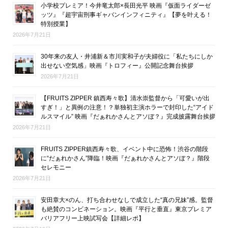
小学校プレミア！今井竜太郎×長田光平 映画『仮面ライダーゼ
ッツ』『超宇宙刑事ギャバンインフィニティ』【夢を叶える！
特別授業】
2026年7月21日
30年来の友人・井浦新＆市川実和子が夫婦役に「私たちにしか
出せない空気感」映画『トロフィー』公開記念舞台挨拶
2026年7月21日
【FRUITS ZIPPER 鎮西寿々歌】清水崇監督から「可愛いが出
すぎ！」と異例の注意！？単独初主演ホラーで封印した“アイド
ルスマイル” 映画『だぁれかさんとアソぼ？』完成披露舞台挨拶
2026年7月21日
FRUITS ZIPPER鎮西寿々歌、イベント中に恐怖！渋谷の階段
に“だぁれかさん”降臨！映画『だぁれかさんとアソぼ？』階段
セレモニー
2026年7月21日
安田章大×のん、打ち合わせなしで成立した“真の兄妹”感。監督
も絶賛のコンビネーション。映画『平行と垂直』東京プレミア
バリアフリー上映試写会【詳細レポ】