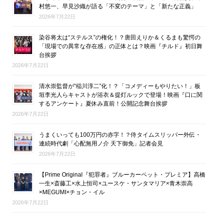
村悠一、早見沙織が語る「不変のテーマ」と「新たな正義」
2026年7月22日
染谷将太は“ステルス”の権化！？唐田えりか＆くるまも驚愕の
「現場での異常な存在感」の正体とは？映画『チルド』初日舞
台挨拶
2026年7月22日
清水崇監督が“稲川淳二”化！？「コメディーもやりたい！」板
垣李光人らキャストが浴衣＆提灯ルックで登場！映画『口に関
するアンケート』夏休み直前！公開記念舞台挨拶
2026年7月22日
うまくいっても100万円の赤字！？侍タイムスリッパー外伝・
連続時代劇「心配無用ノ介 天下御免」記者会見
2026年7月22日
【Prime Original『犯罪者』ブルーカーペット・プレミア】高橋
一生×斎藤工×水上恒司×ユースケ・サンタマリア×青木崇高
×MEGUMI×チョン・イル
2026年7月22日