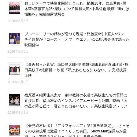
難しいテーマで映像化困難と言われ、構想18年。西島秀俊×黒
木華×宮藤官九郎×柴咲コウ×片岡鶴太郎×中島哲也 映画『時には
懺悔を』完成披露試写会
2026年8月8日
ブルース・リーの精神が息づく現場？門脇麦×竹中直人×ワン・
チイ監督が『ゴースト・オブ・ウエノ』FCCJ記者会見で語った
映画哲学
2026年8月8日
【最近知った真実】坂口健太郎×早瀬憩×堀田真由×倉田瑛茉×原
田美枝子×滝藤賢一 映画『私はあなたを知らない、』完成披露
上映
2026年8月8日
福原遥＆細田佳央太が、劇中教師の衣裳で高校生たちの質問に
直接回答。福山雅治のインスパイアムービーも公開。映画『あ
の星が降る丘で、君とまた出会いたい。』高校生限定プレミア
2026年8月8日
【会見取材レポ】『アリフォルニア』第2弾放送決定し、さっそ
くの収録現場に激震！？くりぃむ有田、Snow Man深澤らが震
撼した「驚愕のスペシャルゲスト」参戦を予告