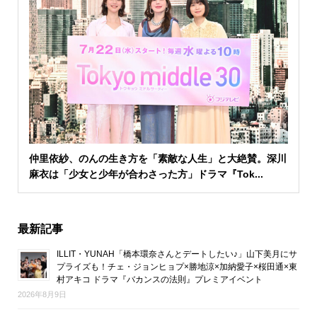
仲里依紗、のんの生き方を「素敵な人生」と大絶賛。深川
麻衣は「少女と少年が合わさった方」ドラマ『Tok...
最新記事
ILLIT・YUNAH「橋本環奈さんとデートしたい♪」山下美月にサ
プライズも！チェ・ジョンヒョプ×勝地涼×加納愛子×桜田通×東
村アキコ ドラマ『バカンスの法則』プレミアイベント
2026年8月9日